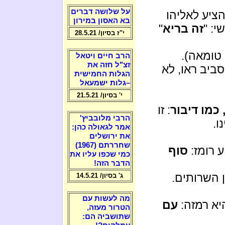
על שלושה דברים
ציע לאליהו
בא האסון במירון
: "
זה בריא
"
י"ז בסיון/ 28.5.21
 טומאה).
הרב חיים ויטאל
זצ"ל חזה את
ביב ראו, לא
הגלות החמישית
–גלות ישמעאל
י' בסיון/ 21.5.21
כמו דיבור
: זו
הרבי מלובביץ'
ו.
אמר לגאולה כהן:
את ירושלים
שחררתם (1967)
 רומז:
סוף
כמי שכפו עליו את
הדבר הזה!
ן השרותים.
ג' בסיון/ 14.5.21
מה לעשות עם
יא רמזה:
עם
הטרור מעזה,
שתושביה הם: