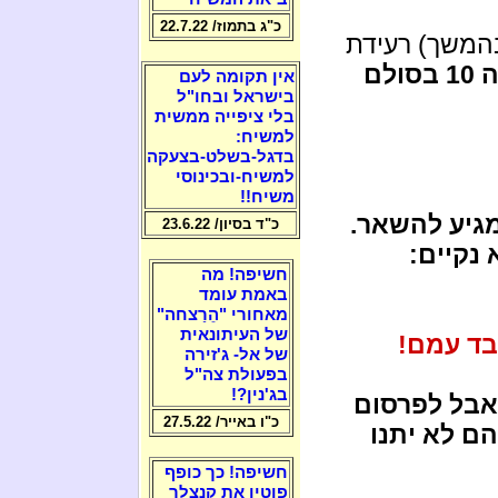
כ"ג בתמוז/ 22.7.22
בהמשך) רעידת
דרגה 10 בסולם
אין תקומה לעם
בישראל ובחו"ל
בלי ציפייה ממשית
למשיח:
בדגל-בשלט-בצעקה
למשיח-ובכינוסי
משיח!!
גיע להשאר.
כ"ד בסיון/ 23.6.22
נקיים:
חשיפה! מה
באמת עומד
מאחורי "הֵרַצחה"
של העיתונאית
בד עמם!
של אל- ג'זירה
בפעולת צה"ל
בג'נין?!
אבל לפרסום
כ"ו באייר/ 27.5.22
ם לא יתנו
חשיפה! כך כופף
פוטין את קנצלר