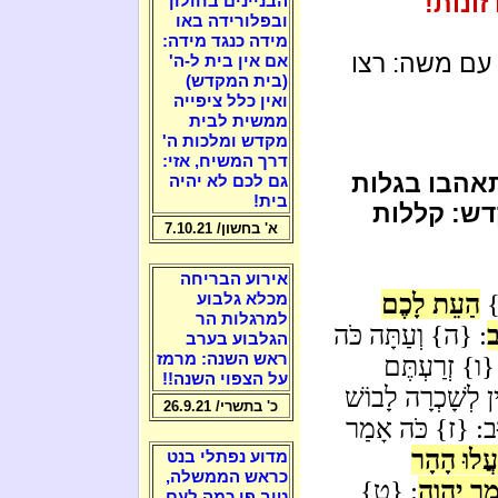
ונות!
הבניינים בחולון
ובפלורידה באו
מידה כנגד מידה:
עם משה: רצו
אם אין בית ל-ה'
(בית המקדש)
ואין כלל ציפייה
ממשית לבית
מקדש ומלכות ה'
דרך המשיח, אזי:
הבו בגלות
גם לכם לא יהיה
בית!
דש: קללות
א' בחשון/ 7.10.21
אירוע הבריחה
}
הַעֵת לָכֶם
מכלא גלבוע
למרגלות הר
ב
: {ה} וְעַתָּה כֹּה
הגלבוע בערב
ראש השנה: מרמז
{ו} זְרַעְתֶּם
על הצפוי השנה!!
ן לְשָׁכְרָה לָבוֹשׁ
כ' בתשרי/ 26.9.21
קוּב: {ז} כֹּה אָמַר
עֲלוּ הָהָר
מדוע נפתלי בנט
כראש הממשלה,
ָמַר יְהוָה
: {ט}
טוב פי כמה לעם