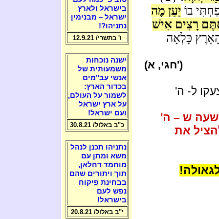
ַחְתִּי בוֹ
יַעַן מֶה
בישראל ולארץ
ישראל – מבנימין
אַתֶּם רָצִים אִישׁ
נתניהו?!
ָאָרֶץ כָּלְאָה
ו' בתשרי/ 12.9.21
ישנה נוכחות
(חגי, א')
משמעותית של
אנשי עב"מים
בכדור הארץ:
עקו ל- ה'
לשמור על העולם,
על ארץ ישראל
ועם ישראל!
עה ש – ה'
כ"ב באלול/ 30.8.21
הציל את
נתניהו תכנן לנהל
משא ומתן עם
מוחמד דחלאן,
לגאולה!
תוך ויתורים שהם
בבחינת פיקוח
נפש לעם
בישראל!
י"ב באלול/ 20.8.21