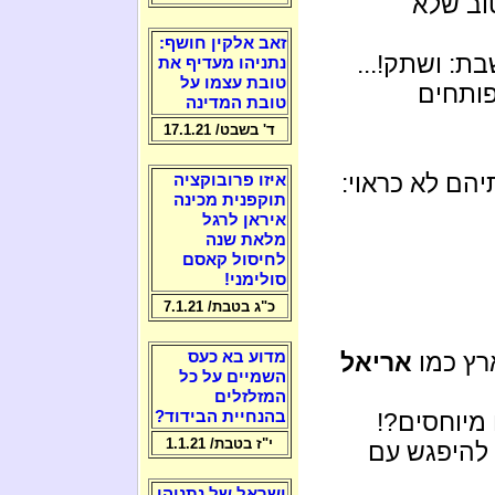
טוב שלא
זאב אלקין חושף:
ת: ושתק!...
נתניהו מעדיף את
טובת עצמו על
פותחים
טובת המדינה
ד' בשבט/ 17.1.21
הם לא כראוי:
איזו פרובוקציה
תוקפנית מכינה
איראן לרגל
מלאת שנה
לחיסול קאסם
סולימני!
כ"ג בטבת/ 7.1.21
רץ כמו
אריאל
מדוע בא כעס
השמיים על כל
המזלזלים
מיוחסים?!
בהנחיית הבידוד?
י"ז בטבת/ 1.1.21
 להיפגש עם
ישראל של נתניהו