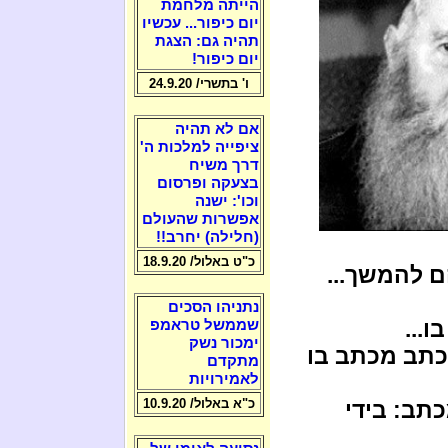
הייתה מלחמת
יום כיפור... עכשיו
תהיה גם: הצגת
יום כיפור!
ו' בתשרי/ 24.9.20
אם לא תהיה
ציפייה למלכות ה'
דרך משיח
בצעקה ופרסום
וכו': ישנה
אפשרות שהעולם
(חלילה) יחרב!!
כ"ט באלול/ 18.9.20
ם להמשך...
נתניהו הסכים
ו...
שממשל טראמפ
ימכור נשק
 מלובביץ כתב מכתב בו
מתקדם
לאמירויות
כ"א באלול/ 10.9.20
כתב: בידי