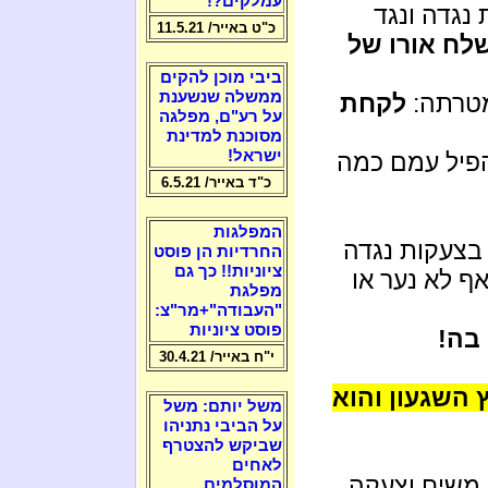
עמלקים?!
נגדה ונגד
כ"ט באייר/ 11.5.21
שלח אורו של
ביבי מוכן להקים
ממשלה שנשענת
מטרתה:
לקחת
על רע"ם, מפלגה
מסוכנת למדינת
ישראל!
הפיל עמם כמה
כ"ד באייר/ 6.5.21
המפלגות
בצעקות נגדה
החרדיות הן פוסט
ציוניות!! כך גם
ף לא נער או
מפלגת
"העבודה"+מר"צ:
פוסט ציוניות
 בה!
י"ח באייר/ 30.4.21
 השגעון והוא
משל יותם: משל
על הביבי נתניהו
שביקש להצטרף
לאחים
שיח וצעקה...
המוסלמים