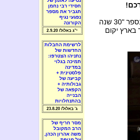
נסיעה לאומן של
כם!
חסידי רבי נחמן
תגביר את מספר
נפגעי נגיף
(מופיע בספר "30 שנה
הקורונה
 בארץ יקום
י"ג באלול/ 2.9.20
לרשימת החבלות
החדשות של
נתניהו הצטרפו:
תמיכה בגלוי
במדינה
פלסטינית +
קביעה של
גבולותיה +
הקפאה של
הבנייה
בהתנחלויות
ג' באלול/ 23.8.20
מסר חריף של
הרב המקובל
משה אהרון הכהן,
על מגיפת