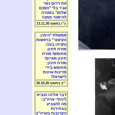
את דרום כפר
עג'ר בלי "הסכם
שלום" במטרה
להיפטר ממנו!
כ"ו בחשון/ 13.11.20
ממשלת "הימין
הקיצוני" בראשות
נתניהו בונה:
מזרח תיכון
מחומש! מזרח
תיכון מאיים!
מזרח תיכון
מחומש בידי
מדינות עוינות
לישראל!
י"ב בחשון/ 30.10.20
דבר אליהו הנביא
ליהודי ארה"ב:
מה להצביע
בבחירות
הקרובות בארה"ב