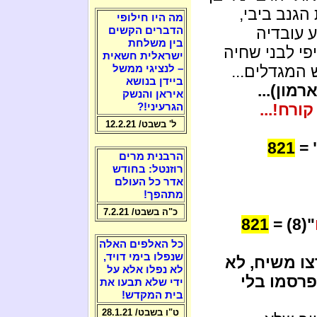
הגנב ביבי,
מה היו חילופי
 עובדיה
הדברים הקשים
בין משלחת
י לבני שחיה
ישראלית חשאית
 המגדלים...
– לנציגי ממשל
ביידן בנושא
רמון)...
איראן והנשק
ורח!...
הגרעיני!?
ל' בשבט/ 12.2.21
821
" 
הרבנית מרים
רוזנטל: בחודש
אדר כל העולם
מתהפך!
כ"ה בשבט/ 7.2.21
821
"(8) =
כל האלפים האלה
שנפלו בימי דויד,
צו משיח, לא
לא נפלו אלא על
רסמו בלי
ידי שלא תבעו את
בית המקדש!
ט"ו בשבט/ 28.1.21