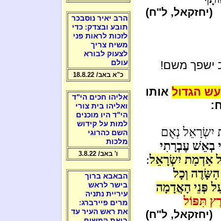
(יחזקאל, ל"ח)
הרב יאיר נוסבכר
תובע ובצדק: כדי
לזכות לראות פני
משיח צריך
לצעוק לבורא
 ישפך משם!
עולם
כ"א באב/ 18.8.22
ש הגדול
אותו
אליהו חכים הי"ד
:
ואליהו בית צורי
הי"ד היו מוכנים
למות על קידוש
 יִשְׂרָאֵל נְאֻם
השם כהרוגי
מלכות
ִי בְאֵשׁ עֶבְרָתִי
ו' באב/ 3.8.22
 אַדְמַת יִשְׂרָאֵל
:
 הַשָּׂדֶה וְכָל
הבאבא ברוך
ל פְּנֵי הָאֲדָמָה
בישר לראש
עיריית נתניה
ֶץ תִּפּוֹל
מרים פיירברג:
את ראש העיר עד
(יחזקאל, ל"ח)
ביאת המשיח