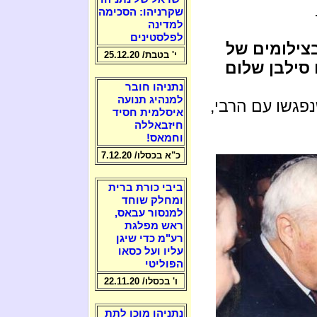
שקרניהו: הסכימה
למדינה
לפלסטינים
צילומים של
י' בטבת/ 25.12.20
 סילבן שלום
נתניהו חובר
למנהיג תנועה
נפגשו עם הרבי,
איסלמית חסיד
חיזבאללה
וחמאס!
כ"א בכסלו/ 7.12.20
ביבי כורת ברית
ומחלק שוחד
למנסור עבאס,
ראש מפלגת
רע"מ כדי שיגן
עליו ועל כסאו
הפוליטי
ו' בכסלו/ 22.11.20
נתניהו מוכן לתת