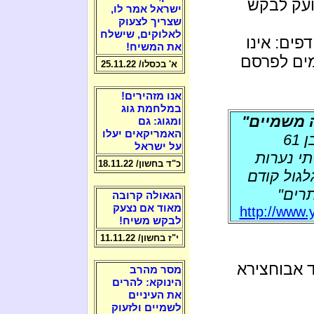
צועק לבקש
ישראל אמר לו,
שצריך לצעוק
לאלוקים, שישלח
ים: אינו
את המשיח!
ים לפרסם
א' בכסלו/ 25.11.22
אנו מזהירים!
במלחמת גוג
ה משמיים"
ומגוג: גם
האמריקאים יעלו
כתב האישום שהוגש נגד הרב יעקב דויטש, בן 61
על ישראל
י נערות
כ"ד בחשון/ 18.11.22
לגול קודם
רים"
הגאולה קרובה
מאוד אם נצעק
http://www.y
לבקש משיח!
י"ז בחשון/ 11.11.22
ד אבוחצירא
מסר מהרב
הינוקא: להרים
את העיניים
לשמיים ולזעוק