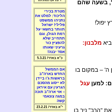
, בשעה שהם
מטרת בכירי
הליכוד: למלט את
נתניהו ממשפט
 יפול!
פלילי! ישראל
תוותר בחשאי על
רמת הגולן, וגם
תתחייב שלא
יא
מלבנון:
להפציץ כור
גרעיני שאותו
אסד יבנה!
כ"א באדר/ 5.3.21
ה' – במקום בו
אם הממשל
החדש בארה"ב
בראשות ג'ו ביידן
ם: למען
עגל
לא ייסוג מהסכם
הגרעין עם איראן
– אזי ארה"ב תוכה
במגה צונאמי
קשה
י"א באדר/ 23.2.21
 "הרב" ניר בן