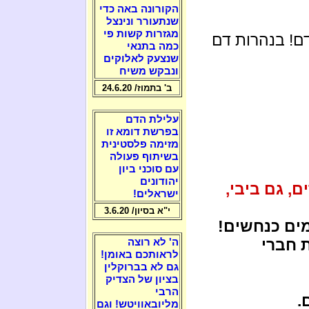
הקורונה באה כדי
שנתעורר ונינצל
מגזרות קשות פי
דם! בנהרות דם
כמה בתנאי
שנצעק לאלוקים
ונבקש משיח
ב' בתמוז/ 24.6.20
עלילת הדם
בפרשת דומא זו
מזימה פלסטינית
בשיתוף פעולה
עם סוכני ביון
יהודונים
, גם ביבי,
ישראלים!
י"א בסיון/ 3.6.20
ים כנחשים!
 חברי
ה' לא רוצה
לראותכם באומן!
גם לא בברוקלין
בציון של הצדיק
הרבי
.
מליובאוויטש! וגם