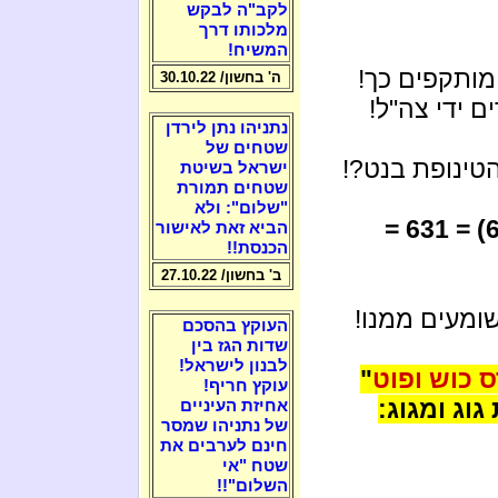
לקב"ה לבקש
מלכותו דרך
המשיח!
מותקפים כך!
ה' בחשון/ 30.10.22
ם ידי צה"ל!
נתניהו נתן לירדן
שטחים של
 הטינופת בנט?!
ישראל בשיטת
שטחים תמורת
"שלום": ולא
"(6) = 631 =
הביא זאת לאישור
הכנסת!!
ב' בחשון/ 27.10.22
שומעים ממנו!
העוקץ בהסכם
שדות הגז בין
לבנון לישראל!
 כוש ופוט
"
עוקץ חריף!
וג ומגוג:
אחיזת העיניים
של נתניהו שמסר
חינם לערבים את
שטח "אי
השלום"!!