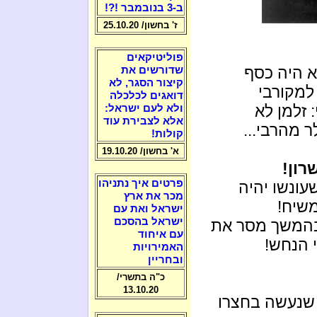
ב-3 בנובמבר !?!
ז' בחשון/ 25.10.20
פוליטיקאים
 היה כסף
שדורשים את
קיצור הסגר, לא
למקורבי
דואגים לכלכלה
זלמן לא
ולא לעם ישראל:
אלא לצבירת עוד
 מהרבי...
קולות!
א' בחשון/ 19.10.20
רון!
פרטים איך נתניהו
עונשו יהיה
מכר את ארץ
משיח!
ישראל ואת עם
ישראל בהסכם
משך מסר את
עם איחוד
י הנחש!
האמירויות
ובחריין
כ"ה בתשרי/
13.10.20
שנעשה בחצרו