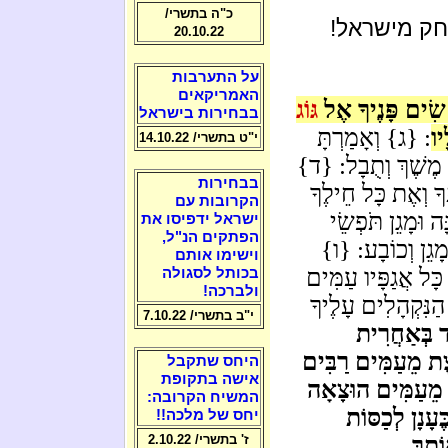
כ"ה בתשרי/
חק מישראל!
20.10.22
על התערבות
האמריקאים
שִׂים פָּנֶיךָ אֶל
גּוֹג
בבחירות בישראל
יו
: {ג} וְאָמַרְתָּ
י"ט בתשרי/ 14.10.22
ׁ מֶשֶׁךְ וְתֻבָל: {ד}
בבחירות
ְךָ וְאֶת כָּל חֵילֶךָ
הקרובות עם
 וּמָגֵן תֹּפְשֵׂי
ישראל ידפיסו את
הפתקים הנ"ל,
ָגֵן וְכוֹבָע: {ו}
וישימו אותם
ָּל אֲגַפָּיו עַמִּים
בכותל לסגולה
ולברכה!
הַנִּקְהָלִים עָלֶיךָ
י"ב בתשרי/ 7.10.22
ֵד בְּאַחֲרִית
ֶת מֵעַמִּים רַבִּים
היחס שתקבל
אישה בתקופת
א מֵעַמִּים הוּצָאָה
המשיח הקרובה:
ּעָנָן לְכַסּוֹת
יחס של מלכה!!
ֹתָךְ
ז' בתשרי/ 2.10.22