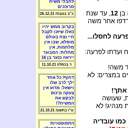
לחבלי משיח
מרוככים
בן
12
, עד שנת
כ"ב בטבת/ 26.12.21
רדפו אחר משה
בקרוב ממש יהיו
כאלו שיזכו לקבל
רעה לחסלו...
חיי נצח בעולם
מופלא, שבו אין
מלחמות, אין
 ועדתו לפרעה:
מחלות: המבוגר
ייראה כנער בן 16
ז' בכסלו/ 11.10.21
ד משה!
ם במצרים: לא
דחוף! כל אחד
ילך לרב שלו
וישאל: מדוע אין
צעקה וכינוס
, שעושה
לבקש את
המשיח?!
 מנהיג! לא
ט"ו בחשון/ 21.10.21
 כמו עובדיה
התמוטטויות