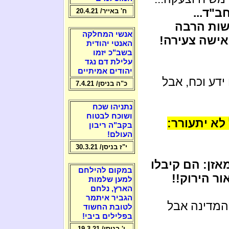
ב"ד...
ח' באייר/ 20.4.21
עשות הרבה
אנשי המחלקה
אישה צעירה!
האנטי יהודית
בשב"כ יזמו
עלילת דם נגד
יהודים אמיתיים
ידע וכח, אבל
כ"ה בניסן/ 7.4.21
נתניהו שכח
ושוכח לבטוח
א יתעורר:
בקב"ה ריבון
העולם!
י"ז בניסן/ 30.3.21
אזן: הם קיבלו
במקום להילחם
ר הירוק!!
למען שלמות
הארץ, נלחם
הגביר איתמר
מדינה אבל
לטובת החשוד
בפלילים ביבי!
ו' בניסן/ 19.3.21