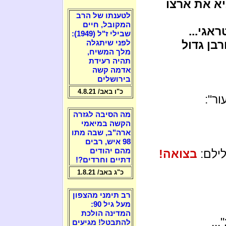
א את ארצו
לטענתו של הרב
המקובל, חיים
אגי...
שבילי ז"ל (1949):
בן גדול
לפני שיתגלה
מלך המשיח,
תהיה רעידת
אדמה קשה
בירושלים
כ"ו באב/ 4.8.21
ור":
מה הסיבה לגזרה
הקשה במיאמי
ארה"ב, שבה מתו
98 איש, רבים
מהם יהודים
לילם:
בצואה!
דתיים וחרדים?!
כ"ג באב/ 1.8.21
רב תימני מהצפון
מעל גיל 90:
המדינה הולכת
"...
להתבטל! מגיעים