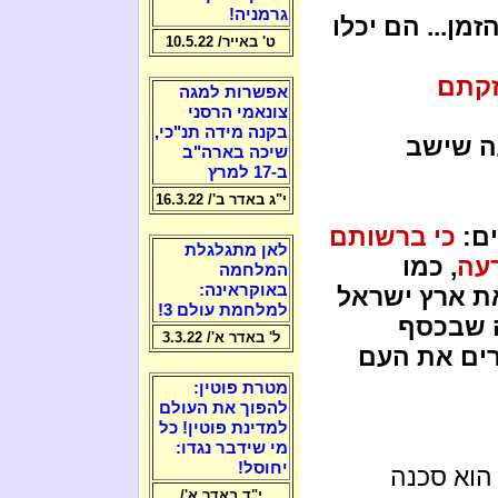
גרמניה!
מן... הם יכלו
ט' באייר/ 10.5.22
קתם
אפשרות למגה
צונאמי הרסני
בקנה מידה תנ"כי,
עה שישב
שיכה בארה"ב
ב-17 למרץ
י"ג באדר ב'/ 16.3.22
ים:
כי ברשותם
לאן מתגלגלת
עה
, כמו
המלחמה
באוקראינה:
ת ארץ ישראל
למלחמת עולם 3!
 שבכסף
ל' באדר א'/ 3.3.22
רים את העם
מטרת פוטין:
להפוך את העולם
למדינת פוטין! כל
מי שידבר נגדו:
יחוסל!
הוא סכנה
י"ד באדר א'/