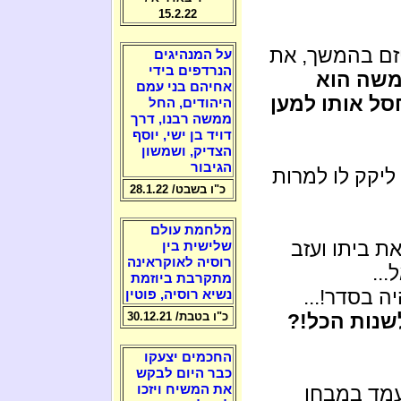
15.2.22
יזם בהמשך, את
על המנהיגים
הנרדפים בידי
משה הוא
אחיהם בני עמם
סל אותו למען
היהודים, החל
ממשה רבנו, דרך
דויד בן ישי, יוסף
הצדיק, ושמשון
הגיבור
ליקק לו למרות
כ"ו בשבט/ 28.1.22
מלחמת עולם
ת ביתו ועזב
שלישית בין
רוסיה לאוקראינה
..
מתקרבת ביוזמת
יה בסדר!...
נשיא רוסיה, פוטין
שנות הכל!?
כ"ו בטבת/ 30.12.21
החכמים יצעקו
כבר היום לבקש
מד במבחן
את המשיח ויזכו