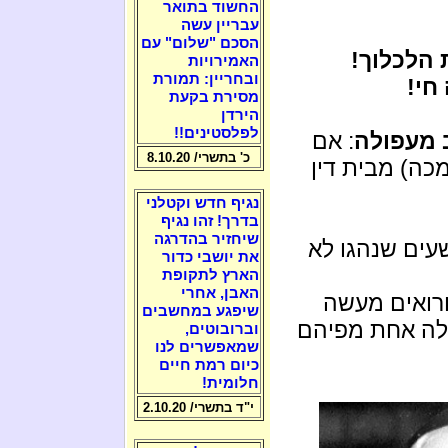
החשוד בתואר
עבריין עשה
הסכם "שלום" עם
 הלכלוך!
האמירויות
ובחריין: תמורת
חי!
מסירת בקעת
הירדן
לפלסטינים!!
: אם
כ' בתשרי/ 8.10.20
מכה) מבית דין
נגיף חדש וקטלני
בדרך! זהו נגיף
שיחזיר בהדרגה
שעים שנהגו לא
את יושבי כדור
הארץ לתקופת
האבן, אחרי
רואים מעשה
שיפגע במחשבים
לה אחת מפיהם
וברובוטים,
שמאפשרים לנו
כיום רמת חיים
חלומית!
י"ד בתשרי/ 2.10.20