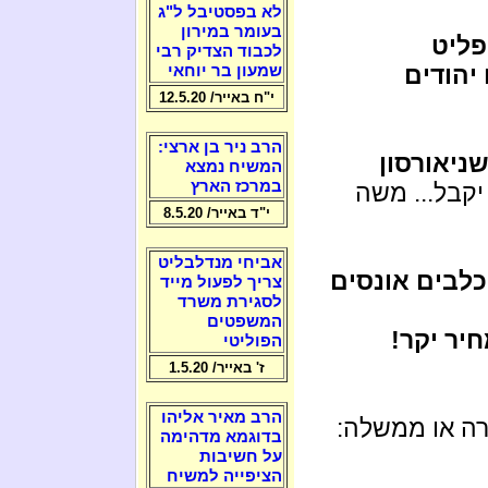
לא בפסטיבל ל"ג
בעומר במירון
פליט
לכבוד הצדיק רבי
יהודים
שמעון בר יוחאי
י"ח באייר/ 12.5.20
הרב ניר בן ארצי:
ניאורסון
המשיח נמצא
במרכז הארץ
קבל... משה
י"ד באייר/ 8.5.20
אביחי מנדלבליט
כלבים אונסים
צריך לפעול מייד
לסגירת משרד
המשפטים
יר יקר!
הפוליטי
ז' באייר/ 1.5.20
הרב מאיר אליהו
רה או ממשלה:
בדוגמא מדהימה
על חשיבות
הציפייה למשיח