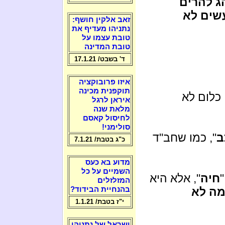
ג להרים
עשים לא
זאב אלקין חושף:
נתניהו מעדיף את
טובת עצמו על
טובת המדינה
ד' בשבט/ 17.1.21
איזו פרובוקציה
תוקפנית מכינה
. כלום לא
איראן לרגל
מלאת שנה
לחיסול קאסם
סולימני!
ב
", כמו שחב"ד
כ"ג בטבת/ 7.1.21
מדוע בא כעס
השמיים על כל
"
חיה
", אלא היא
המזלזלים
ה לא
בהנחיית הבידוד?
י"ז בטבת/ 1.1.21
ישראל של נתניהו