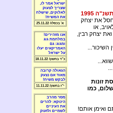
ישראל אמר לו,
שצריך לצעוק
שנ"ה 1995
לאלוקים, שישלח
את המשיח!
חסל את יצחק
א' בכסלו/ 25.11.22
ויב, או
 חברי הכנסת ואת יצחק רבין,
אנו מזהירים!
במלחמת גוג
ומגוג: גם
השיכור...
האמריקאים יעלו
על ישראל
כ"ד בחשון/ 18.11.22
וא...
.
הגאולה קרובה
מאוד אם נצעק
לבקש משיח!
ת זונות
י"ז בחשון/ 11.11.22
לום, כמו
מסר מהרב
הינוקא: להרים
את העיניים
 ואימן אותם!
לשמיים ולזעוק