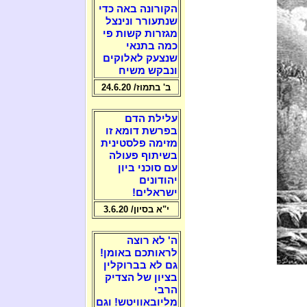
הקורונה באה כדי
שנתעורר ונינצל
מגזרות קשות פי
כמה בתנאי
שנצעק לאלוקים
ונבקש משיח
ב' בתמוז/ 24.6.20
עלילת הדם
בפרשת דומא זו
מזימה פלסטינית
בשיתוף פעולה
עם סוכני ביון
יהודונים
ישראלים!
י"א בסיון/ 3.6.20
ה' לא רוצה
לראותכם באומן!
גם לא בברוקלין
בציון של הצדיק
הרבי
מליובאוויטש! וגם