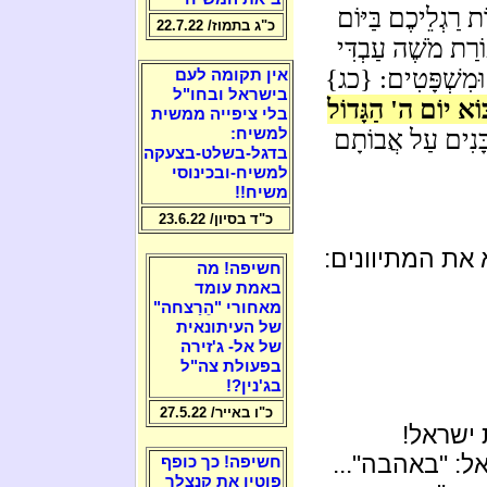
 רַגְלֵיכֶם בַּיּוֹם
כ"ג בתמוז/ 22.7.22
רַת מֹשֶׁה עַבְדִּי
 וּמִשְׁפָּטִים: {כג}
אין תקומה לעם
בישראל ובחו"ל
ּוֹא יוֹם ה' הַגָּדוֹל
בלי ציפייה ממשית
ָּנִים עַל אֲבוֹתָם
למשיח:
בדגל-בשלט-בצעקה
למשיח-ובכינוסי
משיח!!
כ"ד בסיון/ 23.6.22
 את המתיוונים:
חשיפה! מה
באמת עומד
מאחורי "הֵרַצחה"
של העיתונאית
של אל- ג'זירה
בפעולת צה"ל
בג'נין?!
כ"ו באייר/ 27.5.22
ישראל!
ל: "באהבה"...
חשיפה! כך כופף
פוטין את קנצלר