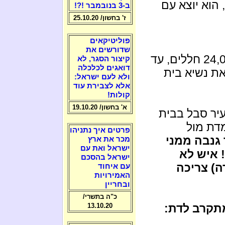
הוא יוצא עם
ב-3 בנובמבר !?!
ז' בחשון/ 25.10.20
פוליטיקאים
שדורשים את
עם בני ישראל ונפלו 24,000 חללים, עד
קיצור הסגר, לא
דואגים לכלכלה
ת נשיא בית
ולא לעם ישראל:
אלא לצבירת עוד
קולות!
א' בחשון/ 19.10.20
עיר סבל בבית
דת מול
פרטים איך נתניהו
 גנבה ממני
מכר את ארץ
ישראל ואת עם
 איש לא
ישראל בהסכם
ה) צריכה
עם איחוד
האמירויות
ובחריין
כ"ה בתשרי/
מתקרב לדת:
13.10.20