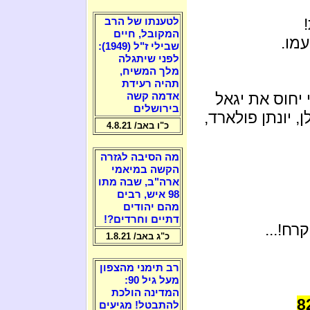
לטענתו של הרב
המקובל, חיים
מו.
שבילי ז"ל (1949):
לפני שיתגלה
מלך המשיח,
תהיה רעידת
יחוס את יגאל
אדמה קשה
בירושלים
ן, יונתן פולארד,
כ"ו באב/ 4.8.21
מה הסיבה לגזרה
הקשה במיאמי
ארה"ב, שבה מתו
98 איש, רבים
מהם יהודים
דתיים וחרדים?!
רח!...
כ"ג באב/ 1.8.21
רב תימני מהצפון
מעל גיל 90:
המדינה הולכת
8
להתבטל! מגיעים