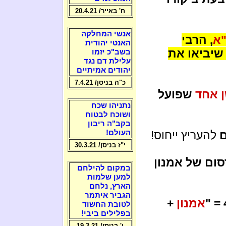
ח' באייר/ 20.4.21
אנשי המחלקה
"א
, הרבי
האנטי יהודית
יביאו את
בשב"כ יזמו
עלילת דם נגד
יהודים אמיתיים
כ"ה בניסן/ 7.4.21
ן אחד
שפועל
נתניהו שכח
ושוכח לבטוח
בקב"ה ריבון
ם
להעריץ ייחוס!
העולם!
י"ז בניסן/ 30.3.21
ום של אמנון
במקום להילחם
למען שלמות
הארץ, נלחם
הגביר איתמר
אמנון
+
לטובת החשוד
בפלילים ביבי!
ו' בניסן/ 19.3.21