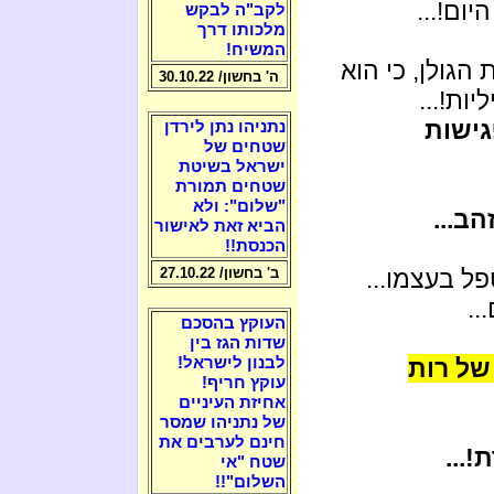
ום!...
לקב"ה לבקש
מלכותו דרך
המשיח!
גולן, כי הוא
ה' בחשון/ 30.10.22
ות!...
גישות
נתניהו נתן לירדן
שטחים של
ישראל בשיטת
שטחים תמורת
"שלום": ולא
ב...
הביא זאת לאישור
הכנסת!!
פל בעצמו...
ב' בחשון/ 27.10.22
..
העוקץ בהסכם
שדות הגז בין
 של רות
לבנון לישראל!
עוקץ חריף!
אחיזת העיניים
של נתניהו שמסר
חינם לערבים את
!...
שטח "אי
השלום"!!