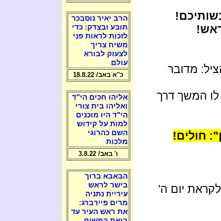
שותיכם!
הרב יאיר נוסבכר
ראש!
תובע ובצדק: כדי
לזכות לראות פני
משיח צריך
לצעוק לבורא
עולם
יל: מדובר
כ"א באב/ 18.8.22
לו המשך דרך
אליהו חכים הי"ד
ואליהו בית צורי
הי"ד היו מוכנים
למות על קידוש
השם כהרוגי
: חולים!
מלכות
ו' באב/ 3.8.22
הבאבא ברוך
בישר לראש
קראת יום ה'
עיריית נתניה
מרים פיירברג:
את ראש העיר עד
ביאת המשיח