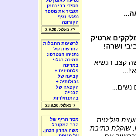
נסיעה לאומן של
חסידי רבי נחמן
תגביר את מספר
...
נפגעי נגיף
הקורונה
י"ג באלול/ 2.9.20
מלקקים ארטיק
לרשימת החבלות
יבי ושרה!
החדשות של
נתניהו הצטרפו:
תמיכה בגלוי
ה קצב הנשיא
במדינה
!...
פלסטינית +
קביעה של
גבולותיה +
הקפאה של
הבנייה
בהתנחלויות
ג' באלול/ 23.8.20
ועצת פוליטית
מסר חריף של
הרב המקובל
ו, שוקלת כתיבת
משה אהרון הכהן,
על מגיפת