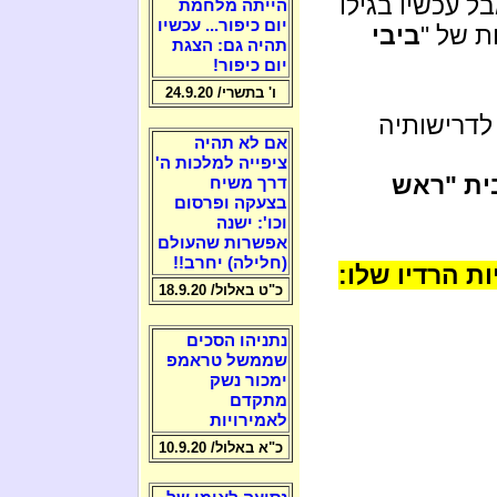
ל עכשיו בגילו
הייתה מלחמת
יום כיפור... עכשיו
ת של "
ביבי
תהיה גם: הצגת
יום כיפור!
ו' בתשרי/ 24.9.20
לדרישותיה
אם לא תהיה
ציפייה למלכות ה'
ית "ראש
דרך משיח
בצעקה ופרסום
וכו': ישנה
אפשרות שהעולם
(חלילה) יחרב!!
ות הרדיו שלו:
כ"ט באלול/ 18.9.20
נתניהו הסכים
שממשל טראמפ
ימכור נשק
מתקדם
לאמירויות
כ"א באלול/ 10.9.20