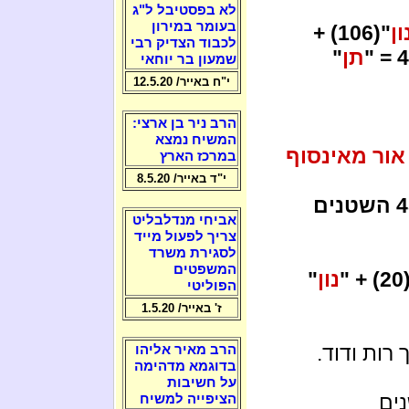
לא בפסטיבל ל"ג
בעומר במירון
ון
"(106) +
לכבוד הצדיק רבי
תן
"
שמעון בר יוחאי
י"ח באייר/ 12.5.20
הרב ניר בן ארצי:
המשיח נמצא
אור מאינסוף
במרכז הארץ
י"ד באייר/ 8.5.20
אם אליהו הנביא לא היה משמיד את 450 השטנים
אביחי מנדלבליט
צריך לפעול מייד
לסגירת משרד
המשפטים
"(
נון
"
הפוליטי
ז' באייר/ 1.5.20
רות ודוד.
הרב מאיר אליהו
בדוגמא מדהימה
על חשיבות
ים
הציפייה למשיח