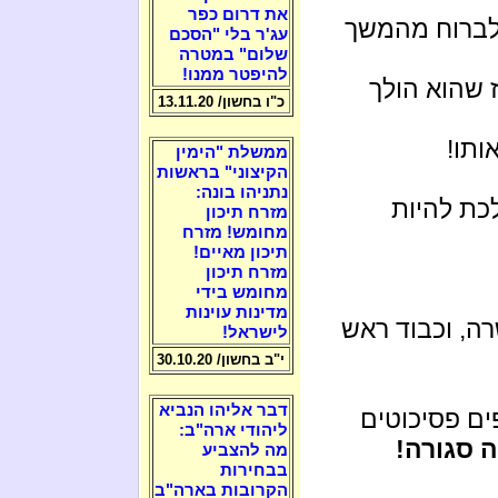
את דרום כפר
לברוח מהמשך
עג'ר בלי "הסכם
שלום" במטרה
להיפטר ממנו!
ז שהוא הולך
כ"ו בחשון/ 13.11.20
ותו!
ממשלת "הימין
הקיצוני" בראשות
נתניהו בונה:
כת להיות
מזרח תיכון
מחומש! מזרח
תיכון מאיים!
מזרח תיכון
מחומש בידי
מדינות עוינות
רה, וכבוד ראש
לישראל!
י"ב בחשון/ 30.10.20
דבר אליהו הנביא
ם פסיכוטים
ליהודי ארה"ב:
 סגורה!
מה להצביע
בבחירות
הקרובות בארה"ב