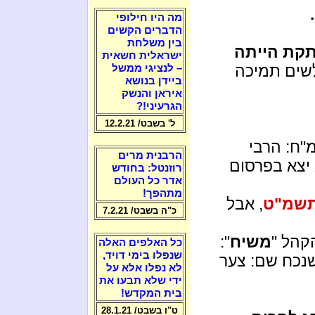
מה היו חילופי
הדברים הקשים
בין משלחת
תקת הייתה
ישראלית חשאית
לשים תמיכה
– לנציגי ממשל
ביידן בנושא
איראן והנשק
הגרעיני!?
ל' בשבט/ 12.2.21
19 ה'תשמ"ח: הרבי
הרבנית מרים
 יצא בפרסום
רוזנטל: בחודש
אדר כל העולם
מתהפך!
, אבל
כ"ה בשבט/ 7.2.21
קהל "
משיח
":
כל האלפים האלה
שנפלו בימי דויד,
 שנכח שם: צער
לא נפלו אלא על
ידי שלא תבעו את
בית המקדש!
ט"ו בשבט/ 28.1.21