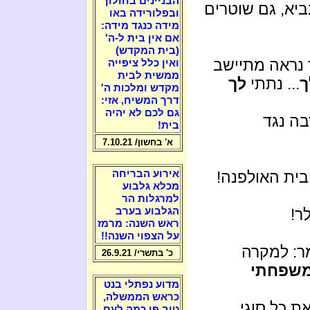
הבניינים בחולון
יא, גם שוטרים
ובפלורידה באו
מידה כנגד מידה:
אם אין בית ל-ה'
(בית המקדש)
 נראה מתיישב
ואין כלל ציפייה
ממשית לבית
ך
... נתתי
לך
מקדש ומלכות ה'
דרך המשיח, אזי:
גם לכם לא יהיה
בה נגד
בית!
א' בחשון/ 7.10.21
בית האולפנה!
אירוע הבריחה
מכלא גלבוע
למרגלות הר
ר!
הגלבוע בערב
ראש השנה: מרמז
על הצפוי השנה!!
ר: למקרה
כ' בתשרי/ 26.9.21
משפחתי
מדוע נפתלי בנט
כראש הממשלה,
ת כל סוגי
טוב פי כמה לעם