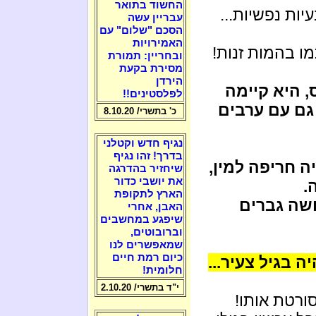
החשוד בתואר
ות נפשיות...
עבריין עשה
הסכם "שלום" עם
האמירויות
ו בהמות זנות!
ובחריין: תמורת
מסירת בקעת
הירדן
, היא קיימה
לפלסטינים!!
גם עם ערבים
כ' בתשרי/ 8.10.20
נגיף חדש וקטלני
בדרך! זהו נגיף
ה חריפה למין,
שיחזיר בהדרגה
את יושבי כדור
.
הארץ לתקופת
שה גברים
האבן, אחרי
שיפגע במחשבים
וברובוטים,
שמאפשרים לנו
כיום רמת חיים
חלומית!
י"ד בתשרי/ 2.10.20
ורטת אותו!