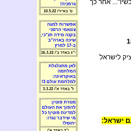
שיו"... אחר כך
גרמניה!
ט' באייר/ 10.5.22
אפשרות למגה
צונאמי הרסני
בקנה מידה תנ"כי,
שיכה בארה"ב
ב-17 למרץ
י"ג באדר ב'/ 16.3.22
ציק לישראל
לאן מתגלגלת
המלחמה
באוקראינה:
למלחמת עולם 3!
ל' באדר א'/ 3.3.22
מטרת פוטין:
להפוך את העולם
למדינת פוטין! כל
מי שידבר נגדו:
ם ישראל:
יחוסל!
י"ד באדר א'/