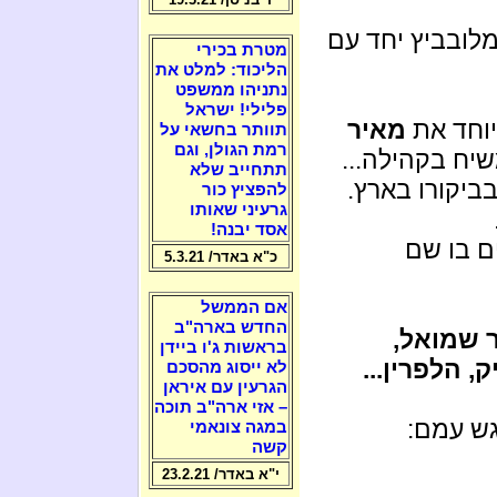
לובביץ יחד עם
מטרת בכירי
הליכוד: למלט את
נתניהו ממשפט
פלילי! ישראל
יוחד את
מאיר
תוותר בחשאי על
רמת הגולן, וגם
יח בקהילה...
תתחייב שלא
ביקורו בארץ.
להפציץ כור
גרעיני שאותו
אסד יבנה!
ם בו שם
כ"א באדר/ 5.3.21
אם הממשל
החדש בארה"ב
 שמואל,
בראשות ג'ו ביידן
, הלפרין...
לא ייסוג מהסכם
הגרעין עם איראן
– אזי ארה"ב תוכה
ש עמם:
במגה צונאמי
קשה
י"א באדר/ 23.2.21