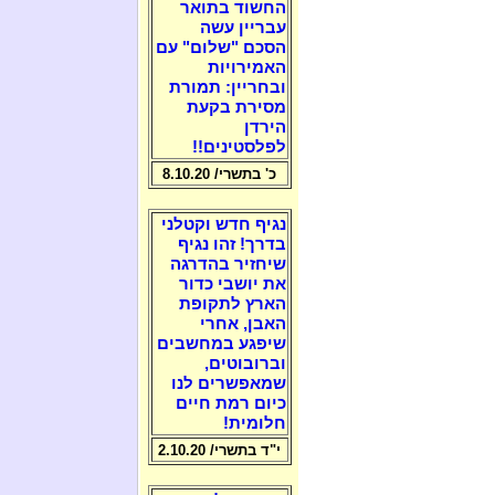
החשוד בתואר
עבריין עשה
הסכם "שלום" עם
האמירויות
ובחריין: תמורת
מסירת בקעת
הירדן
לפלסטינים!!
כ' בתשרי/ 8.10.20
נגיף חדש וקטלני
בדרך! זהו נגיף
שיחזיר בהדרגה
את יושבי כדור
הארץ לתקופת
האבן, אחרי
שיפגע במחשבים
וברובוטים,
שמאפשרים לנו
כיום רמת חיים
חלומית!
י"ד בתשרי/ 2.10.20