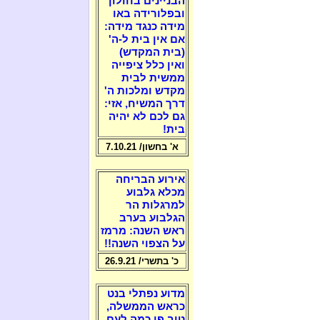
הבניינים בחולון
ובפלורידה באו
מידה כנגד מידה:
אם אין בית ל-ה'
(בית המקדש)
ואין כלל ציפייה
ממשית לבית
מקדש ומלכות ה'
דרך המשיח, אזי:
גם לכם לא יהיה
בית!
א' בחשון/ 7.10.21
אירוע הבריחה
מכלא גלבוע
למרגלות הר
הגלבוע בערב
ראש השנה: מרמז
על הצפוי השנה!!
כ' בתשרי/ 26.9.21
מדוע נפתלי בנט
כראש הממשלה,
טוב פי כמה לעם