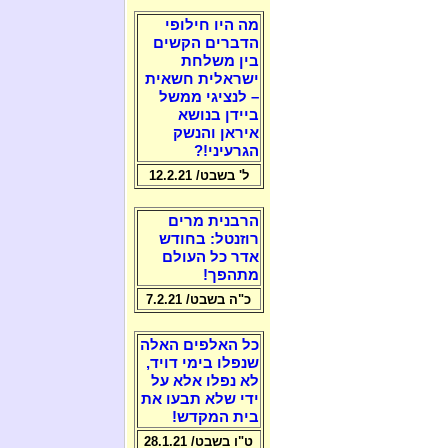
מה היו חילופי
הדברים הקשים
בין משלחת
ישראלית חשאית
– לנציגי ממשל
ביידן בנושא
איראן והנשק
הגרעיני!?
ל' בשבט/ 12.2.21
הרבנית מרים
רוזנטל: בחודש
אדר כל העולם
מתהפך!
כ"ה בשבט/ 7.2.21
כל האלפים האלה
שנפלו בימי דויד,
לא נפלו אלא על
ידי שלא תבעו את
בית המקדש!
ט"ו בשבט/ 28.1.21