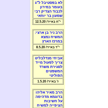
לא בפסטיבל ל"ג
בעומר במירון
לכבוד הצדיק רבי
שמעון בר יוחאי
י"ח באייר/ 12.5.20
הרב ניר בן ארצי:
המשיח נמצא
במרכז הארץ
י"ד באייר/ 8.5.20
אביחי מנדלבליט
צריך לפעול מייד
לסגירת משרד
המשפטים
הפוליטי
ז' באייר/ 1.5.20
הרב מאיר אליהו
בדוגמא מדהימה
על חשיבות
הציפייה למשיח