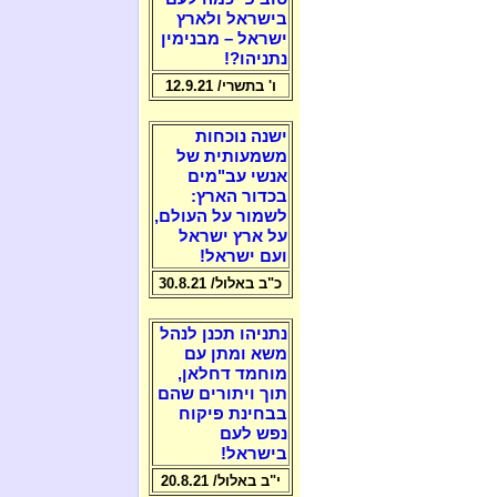
בישראל ולארץ
ישראל – מבנימין
נתניהו?!
ו' בתשרי/ 12.9.21
ישנה נוכחות
משמעותית של
אנשי עב"מים
בכדור הארץ:
לשמור על העולם,
על ארץ ישראל
ועם ישראל!
כ"ב באלול/ 30.8.21
נתניהו תכנן לנהל
משא ומתן עם
מוחמד דחלאן,
תוך ויתורים שהם
בבחינת פיקוח
נפש לעם
בישראל!
י"ב באלול/ 20.8.21