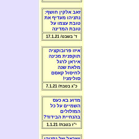
זאב אלקין חושף:
נתניהו מעדיף את
טובת עצמו על
טובת המדינה
ד' בשבט/ 17.1.21
איזו פרובוקציה
תוקפנית מכינה
איראן לרגל
מלאת שנה
לחיסול קאסם
סולימני!
כ"ג בטבת/ 7.1.21
מדוע בא כעס
השמיים על כל
המזלזלים
בהנחיית הבידוד?
י"ז בטבת/ 1.1.21
ישראל של נתניהו