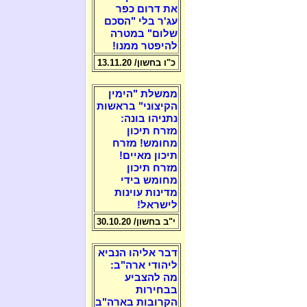
את דרום כפר
עג'ר בלי "הסכם
שלום" במטרה
להיפטר ממנו!
כ"ו בחשון/ 13.11.20
ממשלת "הימין
הקיצוני" בראשות
נתניהו בונה:
מזרח תיכון
מחומש! מזרח
תיכון מאיים!
מזרח תיכון
מחומש בידי
מדינות עוינות
לישראל!
י"ב בחשון/ 30.10.20
דבר אליהו הנביא
ליהודי ארה"ב:
מה להצביע
בבחירות
הקרובות בארה"ב