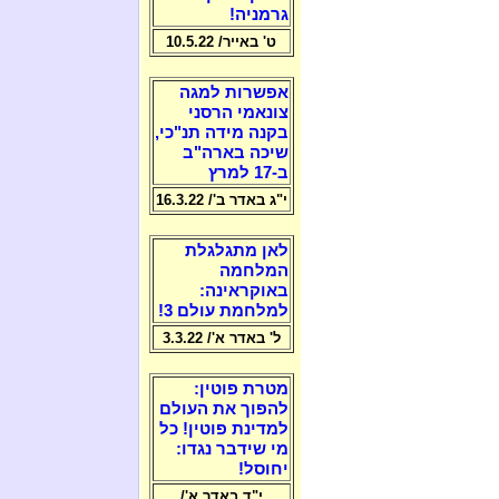
גרמניה!
ט' באייר/ 10.5.22
אפשרות למגה
צונאמי הרסני
בקנה מידה תנ"כי,
שיכה בארה"ב
ב-17 למרץ
י"ג באדר ב'/ 16.3.22
לאן מתגלגלת
המלחמה
באוקראינה:
למלחמת עולם 3!
ל' באדר א'/ 3.3.22
מטרת פוטין:
להפוך את העולם
למדינת פוטין! כל
מי שידבר נגדו:
יחוסל!
י"ד באדר א'/