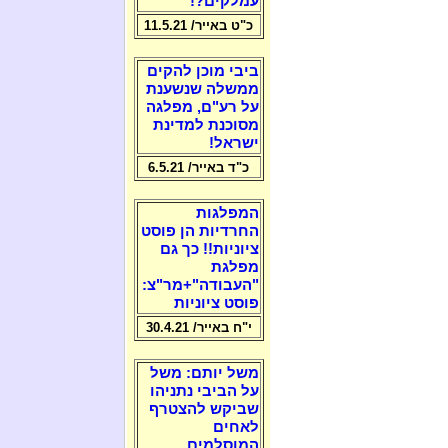
עמלקים?!
כ"ט באייר/ 11.5.21
ביבי מוכן להקים
ממשלה שנשענת
על רע"ם, מפלגה
מסוכנת למדינת
ישראל!
כ"ד באייר/ 6.5.21
המפלגות
החרדיות הן פוסט
ציוניות!! כך גם
מפלגת
"העבודה"+מר"צ:
פוסט ציוניות
י"ח באייר/ 30.4.21
משל יותם: משל
על הביבי נתניהו
שביקש להצטרף
לאחים
המוסלמים