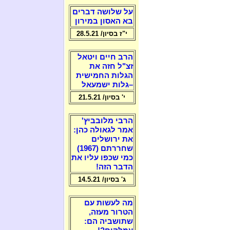
על שלושה דברים
בא האסון במירון
י"ז בסיון/ 28.5.21
הרב חיים ויטאל
זצ"ל חזה את
הגלות החמישית
–גלות ישמעאל
י' בסיון/ 21.5.21
הרבי מלובביץ'
אמר לגאולה כהן:
את ירושלים
שחררתם (1967)
כמי שכפו עליו את
הדבר הזה!
ג' בסיון/ 14.5.21
מה לעשות עם
הטרור מעזה,
שתושביה הם: