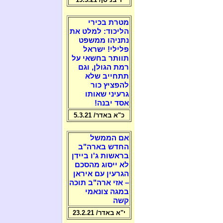
מטרת בכירי
הליכוד: למלט את
נתניהו ממשפט
פלילי! ישראל
תוותר בחשאי על
רמת הגולן, וגם
תתחייב שלא
להפציץ כור
גרעיני שאותו
אסד יבנה!
כ"א באדר/ 5.3.21
אם הממשל
החדש בארה"ב
בראשות ג'ו ביידן
לא ייסוג מהסכם
הגרעין עם איראן
– אזי ארה"ב תוכה
במגה צונאמי
קשה
י"א באדר/ 23.2.21