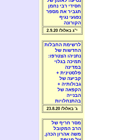
נסיעה לאומן של
חסידי רבי נחמן
תגביר את מספר
נפגעי נגיף
הקורונה
י"ג באלול/ 2.9.20
לרשימת החבלות
החדשות של
נתניהו הצטרפו:
תמיכה בגלוי
במדינה
פלסטינית +
קביעה של
גבולותיה +
הקפאה של
הבנייה
בהתנחלויות
ג' באלול/ 23.8.20
מסר חריף של
הרב המקובל
משה אהרון הכהן,
על מגיפת