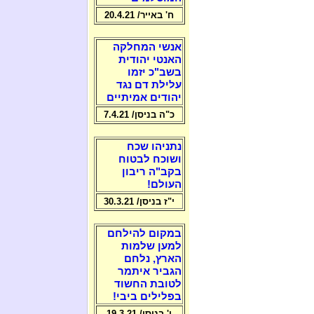
ח' באייר/ 20.4.21
אנשי המחלקה
האנטי יהודית
בשב"כ יזמו
עלילת דם נגד
יהודים אמיתיים
כ"ה בניסן/ 7.4.21
נתניהו שכח
ושוכח לבטוח
בקב"ה ריבון
העולם!
י"ז בניסן/ 30.3.21
במקום להילחם
למען שלמות
הארץ, נלחם
הגביר איתמר
לטובת החשוד
בפלילים ביבי!
ו' בניסן/ 19.3.21