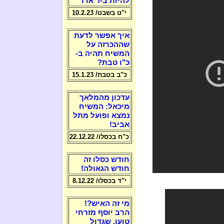
להיות ב-ז' אדר
י"ט בשבט/ 10.2.23
איך אפשר לדעת
שההכרזה על
המשיח תהיה ב-
כ"ו טבת?
כ"ב בטבת/ 15.1.23
עדכון מהמלאך
מיכאל: המשיח
נמצא ופועל מתל
אביב!
כ"ח בכסלו/ 22.12.22
חודש כסלו זה
חודש הגאולה!
י"ד בכסלו/ 8.12.22
מי זה האיש?!
הרב יוסף מזרחי
טוען, שגדול