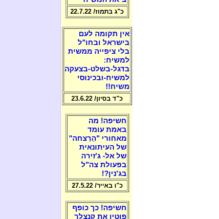
כ"ג בתמוז/ 22.7.22
אין תקומה לעם
בישראל ובחו"ל
בלי ציפייה ממשית
למשיח:
בדגל-בשלט-בצעקה
למשיח-ובכינוסי
משיח!!
כ"ד בסיון/ 23.6.22
חשיפה! מה
באמת עומד
מאחורי "הֵרַצחה"
של העיתונאית
של אל- ג'זירה
בפעולת צה"ל
בג'נין?!
כ"ו באייר/ 27.5.22
חשיפה! כך כופף
פוטין את קנצלר