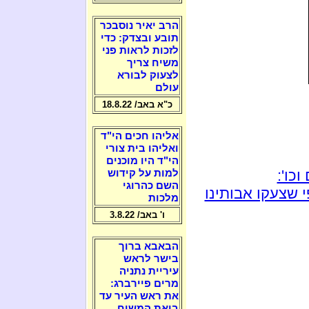
הרב יאיר נוסבכר
תובע ובצדק: כדי
לזכות לראות פני
משיח צריך
לצעוק לבורא
עולם
כ"א באב/ 18.8.22
אליהו חכים הי"ד
ואליהו בית צורי
הי"ד היו מוכנים
כו':
למות על קידוש
השם כהרוגי
 שצעקו אבותינו
מלכות
ו' באב/ 3.8.22
הבאבא ברוך
בישר לראש
עיריית נתניה
מרים פיירברג:
את ראש העיר עד
ביאת המשיח