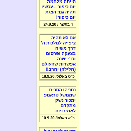
הייתה מלחמת
יום כיפור... עכשיו
תהיה גם: הצגת
יום כיפור!
ו' בתשרי/ 24.9.20
אם לא תהיה
ציפייה למלכות ה'
דרך משיח
בצעקה ופרסום
וכו': ישנה
אפשרות שהעולם
(חלילה) יחרב!!
כ"ט באלול/ 18.9.20
נתניהו הסכים
שממשל טראמפ
ימכור נשק
מתקדם
לאמירויות
כ"א באלול/ 10.9.20