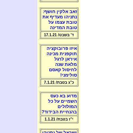
זאב אלקין חושף:
נתניהו מעדיף את
טובת עצמו על
טובת המדינה
ד' בשבט/ 17.1.21
איזו פרובוקציה
תוקפנית מכינה
איראן לרגל
מלאת שנה
לחיסול קאסם
סולימני!
כ"ג בטבת/ 7.1.21
מדוע בא כעס
השמיים על כל
המזלזלים
בהנחיית הבידוד?
י"ז בטבת/ 1.1.21
ישראל של נתניהו