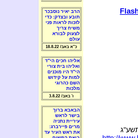
Flash
הרב יאיר נוסבכר
תובע ובצדק: כדי
לזכות לראות פני
משיח צריך
לצעוק לבורא
עולם
כ"א באב/ 18.8.22
אליהו חכים הי"ד
ואליהו בית צורי
הי"ד היו מוכנים
למות על קידוש
השם כהרוגי
מלכות
ו' באב/ 3.8.22
הבאבא ברוך
בישר לראש
עיריית נתניה
מרים פיירברג:
תשע"ג
את ראש העיר עד
http://www
ביאת המשיח