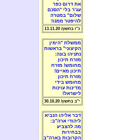
את דרום כפר
עג'ר בלי "הסכם
שלום" במטרה
להיפטר ממנו!
כ"ו בחשון/ 13.11.20
ממשלת "הימין
הקיצוני" בראשות
נתניהו בונה:
מזרח תיכון
מחומש! מזרח
תיכון מאיים!
מזרח תיכון
מחומש בידי
מדינות עוינות
לישראל!
י"ב בחשון/ 30.10.20
דבר אליהו הנביא
ליהודי ארה"ב:
מה להצביע
בבחירות
הקרובות בארה"ב