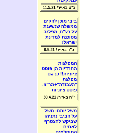
עמלקים?!
כ"ט באייר/ 11.5.21
ביבי מוכן להקים
ממשלה שנשענת
על רע"ם, מפלגה
מסוכנת למדינת
ישראל!
כ"ד באייר/ 6.5.21
המפלגות
החרדיות הן פוסט
ציוניות!! כך גם
מפלגת
"העבודה"+מר"צ:
פוסט ציוניות
י"ח באייר/ 30.4.21
משל יותם: משל
על הביבי נתניהו
שביקש להצטרף
לאחים
המוסלמים