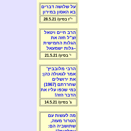
על שלושה דברים
בא האסון במירון
י"ז בסיון/ 28.5.21
הרב חיים ויטאל
זצ"ל חזה את
הגלות החמישית
–גלות ישמעאל
י' בסיון/ 21.5.21
הרבי מלובביץ'
אמר לגאולה כהן:
את ירושלים
שחררתם (1967)
כמי שכפו עליו את
הדבר הזה!
ג' בסיון/ 14.5.21
מה לעשות עם
הטרור מעזה,
שתושביה הם: