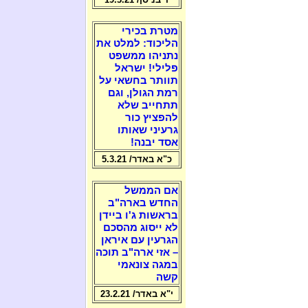
מטרת בכירי
הליכוד: למלט את
נתניהו ממשפט
פלילי! ישראל
תוותר בחשאי על
רמת הגולן, וגם
תתחייב שלא
להפציץ כור
גרעיני שאותו
אסד יבנה!
כ"א באדר/ 5.3.21
אם הממשל
החדש בארה"ב
בראשות ג'ו ביידן
לא ייסוג מהסכם
הגרעין עם איראן
– אזי ארה"ב תוכה
במגה צונאמי
קשה
י"א באדר/ 23.2.21