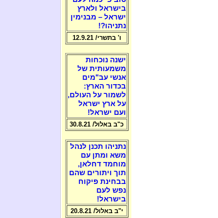
בישראל ולארץ
ישראל – מבנימין
נתניהו?!
ו' בתשרי/ 12.9.21
ישנה נוכחות
משמעותית של
אנשי עב"מים
בכדור הארץ:
לשמור על העולם,
על ארץ ישראל
ועם ישראל!
כ"ב באלול/ 30.8.21
נתניהו תכנן לנהל
משא ומתן עם
מוחמד דחלאן,
תוך ויתורים שהם
בבחינת פיקוח
נפש לעם
בישראל!
י"ב באלול/ 20.8.21