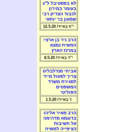
לא בפסטיבל ל"ג
בעומר במירון
לכבוד הצדיק רבי
שמעון בר יוחאי
י"ח באייר/ 12.5.20
הרב ניר בן ארצי:
המשיח נמצא
במרכז הארץ
י"ד באייר/ 8.5.20
אביחי מנדלבליט
צריך לפעול מייד
לסגירת משרד
המשפטים
הפוליטי
ז' באייר/ 1.5.20
הרב מאיר אליהו
בדוגמא מדהימה
על חשיבות
הציפייה למשיח