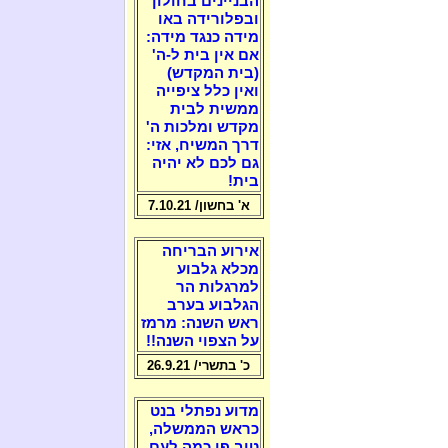
הבניינים בחולון
ובפלורידה באו
מידה כנגד מידה:
אם אין בית ל-ה'
(בית המקדש)
ואין כלל ציפייה
ממשית לבית
מקדש ומלכות ה'
דרך המשיח, אזי:
גם לכם לא יהיה
בית!
א' בחשון/ 7.10.21
אירוע הבריחה
מכלא גלבוע
למרגלות הר
הגלבוע בערב
ראש השנה: מרמז
על הצפוי השנה!!
כ' בתשרי/ 26.9.21
מדוע נפתלי בנט
כראש הממשלה,
טוב פי כמה לעם