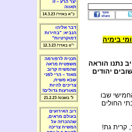
יצר הרע – זו
תאווה
כ"א באדר/ 14.3.23
דבר אליהו
הנביא: "בחירות
מי בימיה
דמוקרטיות"
י"ט באדר/ 12.3.23
תכנית לרפורמה
ב נתנו הוראה
משפטית מראה
שהמשיח קרוב
ובים יהודים
מאוד – הרי לפני
שבא משיח,
צריכים להיות
מאורעות גדולים!
חמישי שבו
ל' בשבט/ 21.2.23
תי החולים
רוב האירועים
בעולם מראים,
שההכרזה על
 קרית גת!
המשיח צריכה