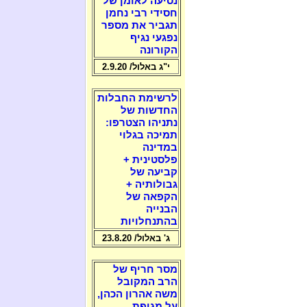
נסיעה לאומן של
חסידי רבי נחמן
תגביר את מספר
נפגעי נגיף
הקורונה
י"ג באלול/ 2.9.20
לרשימת החבלות
החדשות של
נתניהו הצטרפו:
תמיכה בגלוי
במדינה
פלסטינית +
קביעה של
גבולותיה +
הקפאה של
הבנייה
בהתנחלויות
ג' באלול/ 23.8.20
מסר חריף של
הרב המקובל
משה אהרון הכהן,
על מגיפת