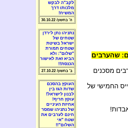
לקב"ה לבקש
מלכותו דרך
המשיח!
ה' בחשון/ 30.10.22
נתניהו נתן לירדן
שטחים של
ישראל בשיטת
שטחים תמורת
"שלום": ולא
ם: שהערבים
הביא זאת לאישור
הכנסת!!
בים מסכנים
ב' בחשון/ 27.10.22
העוקץ בהסכם
יס החמישי של
שדות הגז בין
לבנון לישראל!
עוקץ חריף!
אחיזת העיניים
בדות!
של נתניהו שמסר
חינם לערבים את
שטח "אי
השלום"!!