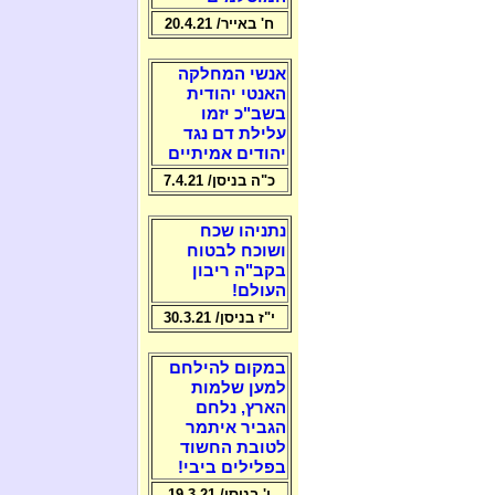
ח' באייר/ 20.4.21
אנשי המחלקה
האנטי יהודית
בשב"כ יזמו
עלילת דם נגד
יהודים אמיתיים
כ"ה בניסן/ 7.4.21
נתניהו שכח
ושוכח לבטוח
בקב"ה ריבון
העולם!
י"ז בניסן/ 30.3.21
במקום להילחם
למען שלמות
הארץ, נלחם
הגביר איתמר
לטובת החשוד
בפלילים ביבי!
ו' בניסן/ 19.3.21