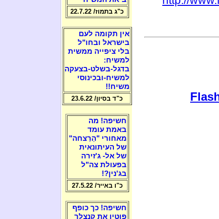
כ"ג בתמוז/ 22.7.22
אין תקומה לעם
בישראל ובחו"ל
בלי ציפייה ממשית
למשיח:
בדגל-בשלט-בצעקה
למשיח-ובכינוסי
משיח!!
Flash
כ"ד בסיון/ 23.6.22
חשיפה! מה
באמת עומד
מאחורי "הֵרַצחה"
של העיתונאית
של אל- ג'זירה
בפעולת צה"ל
בג'נין?!
כ"ו באייר/ 27.5.22
חשיפה! כך כופף
פוטין את קנצלר