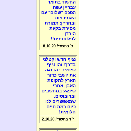
החשוד בתואר
עבריין עשה
הסכם "שלום" עם
האמירויות
ובחריין: תמורת
מסירת בקעת
הירדן
לפלסטינים!!
כ' בתשרי/ 8.10.20
נגיף חדש וקטלני
בדרך! זהו נגיף
שיחזיר בהדרגה
את יושבי כדור
הארץ לתקופת
האבן, אחרי
שיפגע במחשבים
וברובוטים,
שמאפשרים לנו
כיום רמת חיים
חלומית!
י"ד בתשרי/ 2.10.20