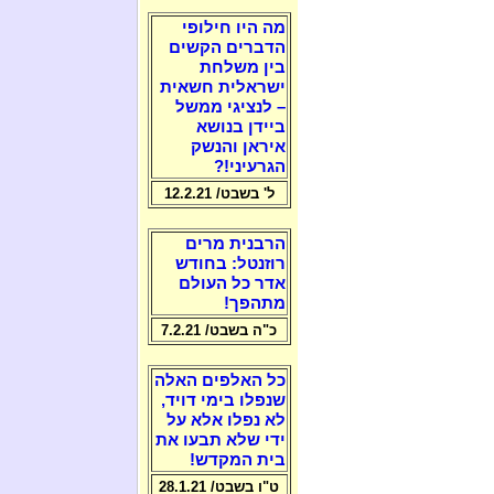
מה היו חילופי
הדברים הקשים
בין משלחת
ישראלית חשאית
– לנציגי ממשל
ביידן בנושא
איראן והנשק
הגרעיני!?
ל' בשבט/ 12.2.21
הרבנית מרים
רוזנטל: בחודש
אדר כל העולם
מתהפך!
כ"ה בשבט/ 7.2.21
כל האלפים האלה
שנפלו בימי דויד,
לא נפלו אלא על
ידי שלא תבעו את
בית המקדש!
ט"ו בשבט/ 28.1.21