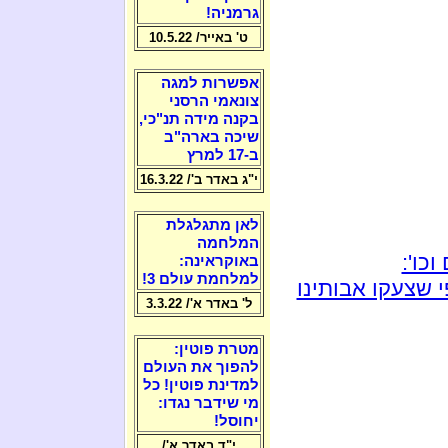
גרמניה!
ט' באייר/ 10.5.22
אפשרות למגה
צונאמי הרסני
בקנה מידה תנ"כי,
שיכה בארה"ב
ב-17 למרץ
י"ג באדר ב'/ 16.3.22
לאן מתגלגלת
המלחמה
כו':
באוקראינה:
למלחמת עולם 3!
 שצעקו אבותינו
ל' באדר א'/ 3.3.22
מטרת פוטין:
להפוך את העולם
למדינת פוטין! כל
מי שידבר נגדו:
יחוסל!
י"ד באדר א'/