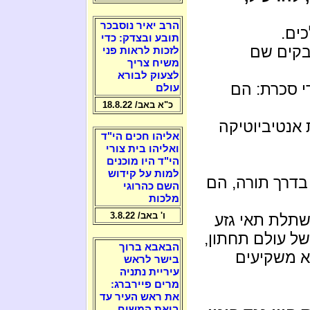
הרב יאיר נוסבכר
ים.
תובע ובצדק: כדי
דבקים שם
לזכות לראות פני
משיח צריך
לצעוק לבורא
י סכרת: הם
עולם
כ"א באב/ 18.8.22
אנטיביוטיקה
אליהו חכים הי"ד
ואליהו בית צורי
הי"ד היו מוכנים
למות על קידוש
בדרך תורה, הם
השם כהרוגי
מלכות
ו' באב/ 3.8.22
שתלת תאי גזע
ל עולם תחתון,
הבאבא ברוך
לא משקיעים
בישר לראש
עיריית נתניה
מרים פיירברג:
את ראש העיר עד
ביאת המשיח