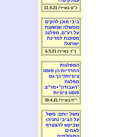
עמלקים?!
כ"ט באייר/ 11.5.21
ביבי מוכן להקים
ממשלה שנשענת
על רע"ם, מפלגה
מסוכנת למדינת
ישראל!
כ"ד באייר/ 6.5.21
המפלגות
החרדיות הן פוסט
ציוניות!! כך גם
מפלגת
"העבודה"+מר"צ:
פוסט ציוניות
י"ח באייר/ 30.4.21
משל יותם: משל
על הביבי נתניהו
שביקש להצטרף
לאחים
המוסלמים