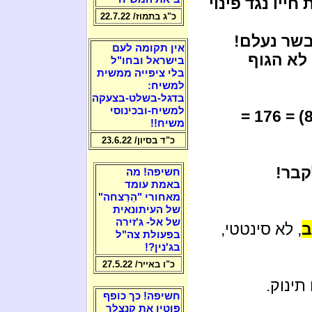
ייו נגד פינוי
כ"ג בתמוז/ 22.7.22
בשר נעלם!
אין תקומה לעם
 לא הגוף
בישראל ובחו"ל
בלי ציפייה ממשית
למשיח:
בדגל-בשלט-בצעקה
למשיח-ובכינוסי
"(81) = 176 =
משיח!!
כ"ד בסיון/ 23.6.22
קבר!
חשיפה! מה
באמת עומד
מאחורי "הֵרַצחה"
של העיתונאית
של אל- ג'זירה
ב
, לא סינטטי,
בפעולת צה"ל
בג'נין?!
כ"ו באייר/ 27.5.22
תינוק.
חשיפה! כך כופף
פוטין את קנצלר