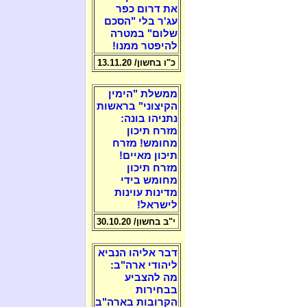
את דרום כפר
עג'ר בלי "הסכם
שלום" במטרה
להיפטר ממנו!
כ"ו בחשון/ 13.11.20
ממשלת "הימין
הקיצוני" בראשות
נתניהו בונה:
מזרח תיכון
מחומש! מזרח
תיכון מאיים!
מזרח תיכון
מחומש בידי
מדינות עוינות
לישראל!
י"ב בחשון/ 30.10.20
דבר אליהו הנביא
ליהודי ארה"ב:
מה להצביע
בבחירות
הקרובות בארה"ב