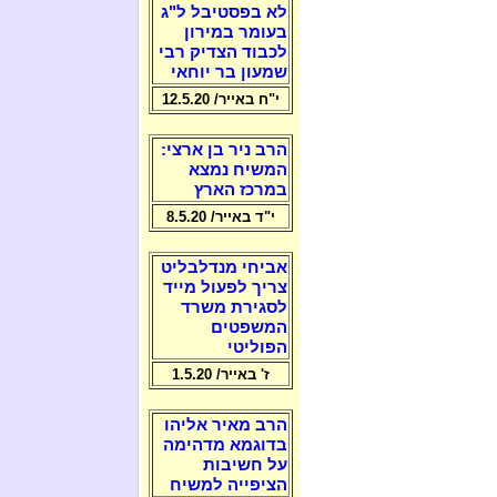
לא בפסטיבל ל"ג
בעומר במירון
לכבוד הצדיק רבי
שמעון בר יוחאי
י"ח באייר/ 12.5.20
הרב ניר בן ארצי:
המשיח נמצא
במרכז הארץ
י"ד באייר/ 8.5.20
אביחי מנדלבליט
צריך לפעול מייד
לסגירת משרד
המשפטים
הפוליטי
ז' באייר/ 1.5.20
הרב מאיר אליהו
בדוגמא מדהימה
על חשיבות
הציפייה למשיח