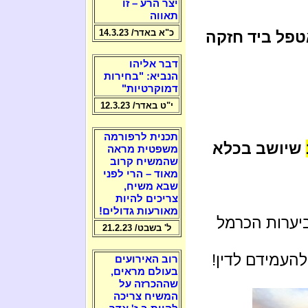
יצר הרע – זו
תאווה
כ"א באדר/ 14.3.23
טפל ביד חזקה
דבר אליהו
הנביא: "בחירות
דמוקרטיות"
י"ט באדר/ 12.3.23
תכנית לרפורמה
שיושב בכלא
משפטית מראה
שהמשיח קרוב
מאוד – הרי לפני
שבא משיח,
צריכים להיות
מאורעות גדולים!
יערות הכרמל
ל' בשבט/ 21.2.23
העמידם לדין!
רוב האירועים
בעולם מראים,
שההכרזה על
המשיח צריכה