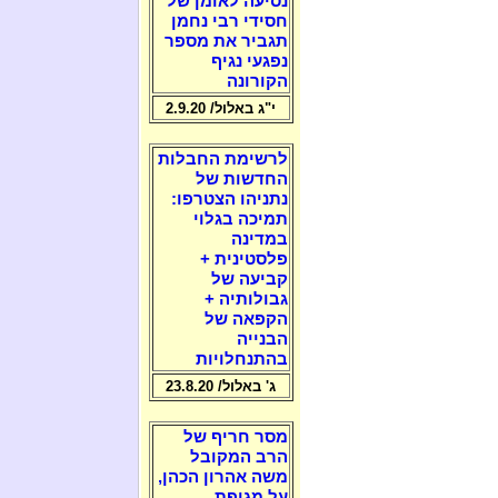
נסיעה לאומן של
חסידי רבי נחמן
תגביר את מספר
נפגעי נגיף
הקורונה
י"ג באלול/ 2.9.20
לרשימת החבלות
החדשות של
נתניהו הצטרפו:
תמיכה בגלוי
במדינה
פלסטינית +
קביעה של
גבולותיה +
הקפאה של
הבנייה
בהתנחלויות
ג' באלול/ 23.8.20
מסר חריף של
הרב המקובל
משה אהרון הכהן,
על מגיפת