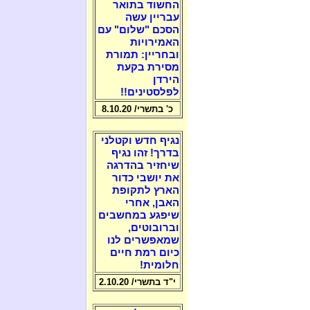
החשוד בתואר
עבריין עשה
הסכם "שלום" עם
האמירויות
ובחריין: תמורת
מסירת בקעת
הירדן
לפלסטינים!!
כ' בתשרי/ 8.10.20
נגיף חדש וקטלני
בדרך! זהו נגיף
שיחזיר בהדרגה
את יושבי כדור
הארץ לתקופת
האבן, אחרי
שיפגע במחשבים
וברובוטים,
שמאפשרים לנו
כיום רמת חיים
חלומית!
י"ד בתשרי/ 2.10.20