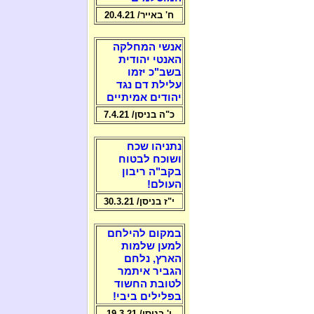
ח' באייר/ 20.4.21
אנשי המחלקה
האנטי יהודית
בשב"כ יזמו
עלילת דם נגד
יהודים אמיתיים
כ"ה בניסן/ 7.4.21
נתניהו שכח
ושוכח לבטוח
בקב"ה ריבון
העולם!
י"ז בניסן/ 30.3.21
במקום להילחם
למען שלמות
הארץ, נלחם
הגביר איתמר
לטובת החשוד
בפלילים ביבי!
ו' בניסן/ 19.3.21