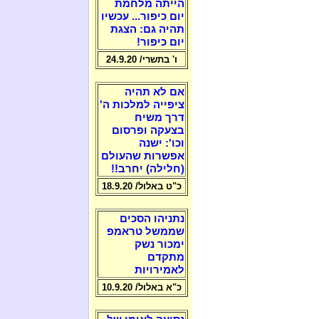
הייתה מלחמת
יום כיפור... עכשיו
תהיה גם: הצגת
יום כיפור!
ו' בתשרי/ 24.9.20
אם לא תהיה
ציפייה למלכות ה'
דרך משיח
בצעקה ופרסום
וכו': ישנה
אפשרות שהעולם
(חלילה) יחרב!!
כ"ט באלול/ 18.9.20
נתניהו הסכים
שממשל טראמפ
ימכור נשק
מתקדם
לאמירויות
כ"א באלול/ 10.9.20