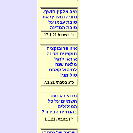
זאב אלקין חושף:
נתניהו מעדיף את
טובת עצמו על
טובת המדינה
ד' בשבט/ 17.1.21
איזו פרובוקציה
תוקפנית מכינה
איראן לרגל
מלאת שנה
לחיסול קאסם
סולימני!
כ"ג בטבת/ 7.1.21
מדוע בא כעס
השמיים על כל
המזלזלים
בהנחיית הבידוד?
י"ז בטבת/ 1.1.21
ישראל של נתניהו