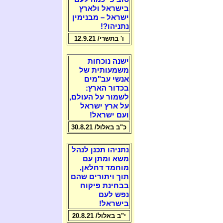
בישראל ולארץ
ישראל – מבנימין
נתניהו?!
ו' בתשרי/ 12.9.21
ישנה נוכחות
משמעותית של
אנשי עב"מים
בכדור הארץ:
לשמור על העולם,
על ארץ ישראל
ועם ישראל!
כ"ב באלול/ 30.8.21
נתניהו תכנן לנהל
משא ומתן עם
מוחמד דחלאן,
תוך ויתורים שהם
בבחינת פיקוח
נפש לעם
בישראל!
י"ב באלול/ 20.8.21