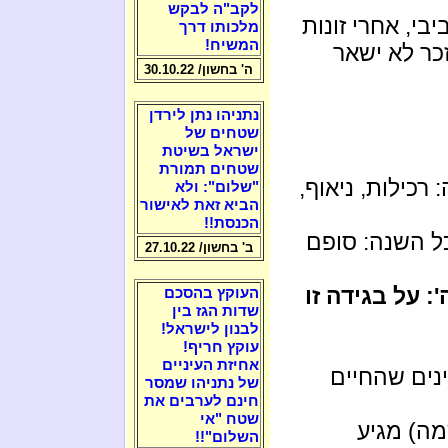
לקב"ה לבקש
בי, אחרי זונות
מלכותו דרך
המשיח!
זכר לא ישאר
ה' בחשון/ 30.10.22
נתניהו נתן לירדן
שטחים של
ישראל בשיטת
שטחים תמורת
רכילות, ניאוף,
"שלום": ולא
הביא זאת לאישור
הכנסת!!
ל השנה: סופם
ב' בחשון/ 27.10.22
 על בגידה זו
העוקץ בהסכם
שדות הגז בין
לבנון לישראל!
עוקץ חריף!
אחיזת העיניים
ינים שהחיים
של נתניהו שמסר
חינם לערבים את
שטח "אי
מה) מגיע
השלום"!!