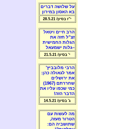
על שלושה דברים
בא האסון במירון
י"ז בסיון/ 28.5.21
הרב חיים ויטאל
זצ"ל חזה את
הגלות החמישית
–גלות ישמעאל
י' בסיון/ 21.5.21
הרבי מלובביץ'
אמר לגאולה כהן:
את ירושלים
שחררתם (1967)
כמי שכפו עליו את
הדבר הזה!
ג' בסיון/ 14.5.21
מה לעשות עם
הטרור מעזה,
שתושביה הם: