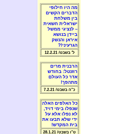
מה היו חילופי
הדברים הקשים
בין משלחת
ישראלית חשאית
– לנציגי ממשל
ביידן בנושא
איראן והנשק
הגרעיני!?
ל' בשבט/ 12.2.21
הרבנית מרים
רוזנטל: בחודש
אדר כל העולם
מתהפך!
כ"ה בשבט/ 7.2.21
כל האלפים האלה
שנפלו בימי דויד,
לא נפלו אלא על
ידי שלא תבעו את
בית המקדש!
ט"ו בשבט/ 28.1.21