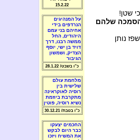
15.2.22
י שטן!
על המנהיגים
ההסמכה שלהם
הנרדפים בידי
אחיהם בני עמם
היהודים, החל
פז נותן
ממשה רבנו, דרך
דויד בן ישי, יוסף
הצדיק, ושמשון
הגיבור
כ"ו בשבט/ 28.1.22
מלחמת עולם
שלישית בין
רוסיה לאוקראינה
מתקרבת ביוזמת
נשיא רוסיה, פוטין
כ"ו בטבת/ 30.12.21
החכמים יצעקו
כבר היום לבקש
את המשיח ויזכו