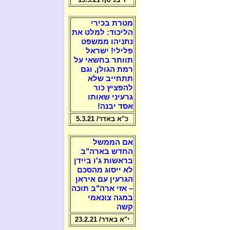
מטרת בכירי
הליכוד: למלט את
נתניהו ממשפט
פלילי! ישראל
תוותר בחשאי על
רמת הגולן, וגם
תתחייב שלא
להפציץ כור
גרעיני שאותו
אסד יבנה!
כ"א באדר/ 5.3.21
אם הממשל
החדש בארה"ב
בראשות ג'ו ביידן
לא ייסוג מהסכם
הגרעין עם איראן
– אזי ארה"ב תוכה
במגה צונאמי
קשה
י"א באדר/ 23.2.21