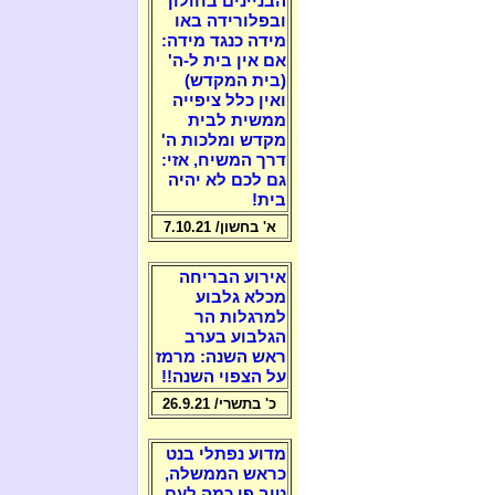
הבניינים בחולון
ובפלורידה באו
מידה כנגד מידה:
אם אין בית ל-ה'
(בית המקדש)
ואין כלל ציפייה
ממשית לבית
מקדש ומלכות ה'
דרך המשיח, אזי:
גם לכם לא יהיה
בית!
א' בחשון/ 7.10.21
אירוע הבריחה
מכלא גלבוע
למרגלות הר
הגלבוע בערב
ראש השנה: מרמז
על הצפוי השנה!!
כ' בתשרי/ 26.9.21
מדוע נפתלי בנט
כראש הממשלה,
טוב פי כמה לעם