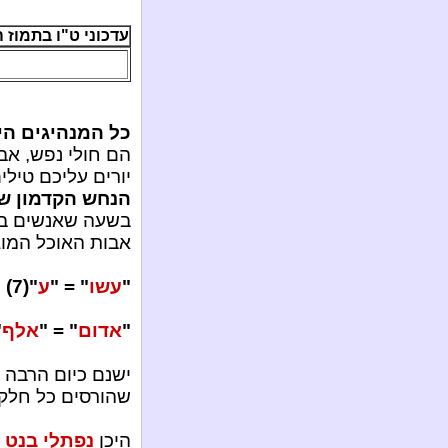
עדכוני ט"ו בתמוז ה'תשע"
כל המנהיגים הי
הם חולי נפש, אב
יורים עליכם טיל
הנחש הקדמון שמ
בשעה שאנשים בבת
אבות האוכל המוגש
"
עשו
" = "
ע
"(7) – "
"
אדום
" = "
אלף
 "
ישנם כיום הרבה "
שהורסים כל חלקה
היכן
נפתלי בנט
כ