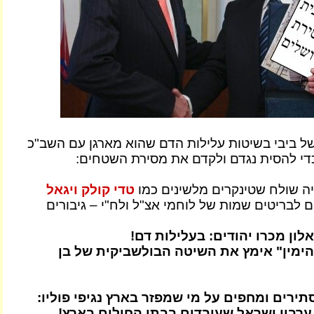
של ביבי בשיטות עלילות הדם שהוא מארגן עם השב"כ
די להסית נגדם ולקדם את מסירת השטחים:
 שולח שטינקרים מלשינים כמו
טדי קולק ויגאל
ם לבריטים שמות של לוחמי אצ"ל ולח"י – גיבורים
אלון מכרו יהודים: בעלילות דם!
"הימין" אימץ את השיטה הבולשביקית של בן
תירים ומחפים על מי שמפזר בארץ נגיפי פוליו:
ערביי ישראל שעובדים בבתי החולים בארץ!