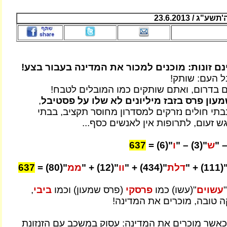
ג / 23.6.2013
נם זונות: מוכנים למכור את המדינה בעבור בצע!
ל העם: שותק!
ים בדרום, ואתם שותקים כמו המובלים לטבח!
עון פרס בזבז מיליונים לא שלו על פסטיבל
,
י חולים נזרקים למסדרון מחוסר תקציב, בבתי
 זעום, לתרופות אין לאנשים כסף...
ש
"(3) – "
ו
"(6) =
637
"(111) +
דלת
"(434) + "
וו
"(12) + "
ממ
"(80) =
637
עשוים
"(עשו) כמו
פרסקי
(פרס שמעון) וכמו
ביבי
,
 טובה, מוכרים את המדינה!
אשר מוכרים את המדינה: עסוק במשכב עם הזנזונת