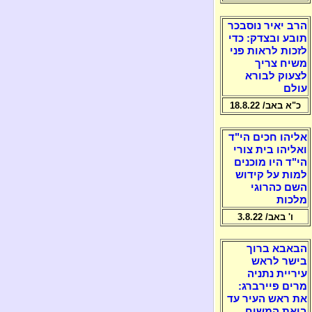
הרב יאיר נוסבכר
תובע ובצדק: כדי
לזכות לראות פני
משיח צריך
לצעוק לבורא
עולם
כ"א באב/ 18.8.22
אליהו חכים הי"ד
ואליהו בית צורי
הי"ד היו מוכנים
למות על קידוש
השם כהרוגי
מלכות
ו' באב/ 3.8.22
הבאבא ברוך
בישר לראש
עיריית נתניה
מרים פיירברג:
את ראש העיר עד
ביאת המשיח