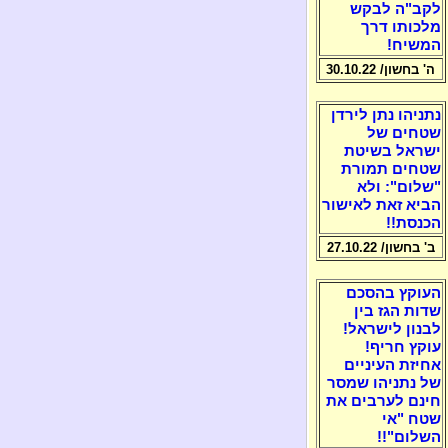
לקב"ה לבקש
מלכותו דרך
המשיח!
ה' בחשון/ 30.10.22
נתניהו נתן לירדן
שטחים של
ישראל בשיטת
שטחים תמורת
"שלום": ולא
הביא זאת לאישור
הכנסת!!
ב' בחשון/ 27.10.22
העוקץ בהסכם
שדות הגז בין
לבנון לישראל!
עוקץ חריף!
אחיזת העיניים
של נתניהו שמסר
חינם לערבים את
שטח "אי
השלום"!!