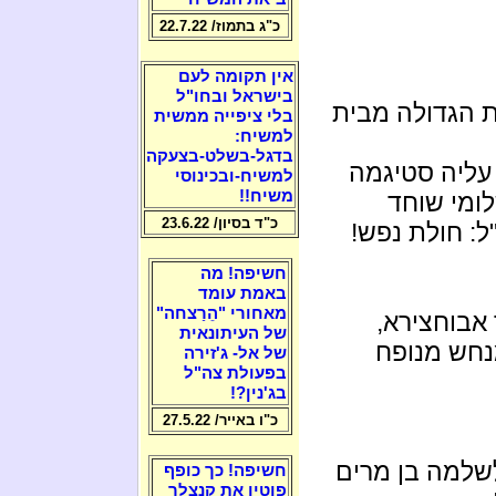
כ"ג בתמוז/ 22.7.22
אין תקומה לעם
בישראל ובחו"ל
ת הגדולה מבית
בלי ציפייה ממשית
למשיח:
בדגל-בשלט-בצעקה
עליה סטיגמה
למשיח-ובכינוסי
משיח!!
ומי שוחד
כ"ד בסיון/ 23.6.22
: חולת נפש!
חשיפה! מה
באמת עומד
מאחורי "הֵרַצחה"
אבוחצירא,
של העיתונאית
נחש מנופח
של אל- ג'זירה
בפעולת צה"ל
בג'נין?!
כ"ו באייר/ 27.5.22
שלמה בן מרים
חשיפה! כך כופף
פוטין את קנצלר