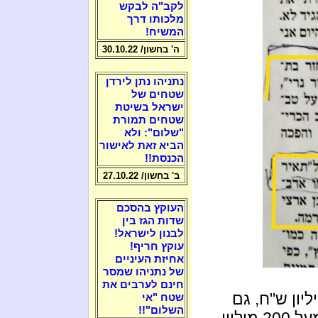
לקב"ה לבקש
מלכותו דרך
המשיח!
ה' בחשון/ 30.10.22
נתניהו נתן לירדן
שטחים של
ישראל בשיטת
שטחים תמורת
"שלום": ולא
הביא זאת לאישור
הכנסת!!
ב' בחשון/ 27.10.22
העוקץ בהסכם
שדות הגז בין
לבנון לישראל!
עוקץ חריף!
אחיזת העיניים
של נתניהו שמסר
חינם לערבים את
טראוס תרמה לנוכל מעל 100 מיליון ש"ח, גם
שטח "אי
השלום"!!
שרי אריסון, סך הכל יש לו לפרימיטיב ניר: מעל 200 מיליון