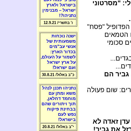
י: "מסרטוני
בישראל ולארץ
ישראל – מבנימין
נתניהו?!
ו' בתשרי/ 12.9.21
 הפדופיל "פסח"
ם הטמאים
ישנה נוכחות
ם סכומי
משמעותית של
אנשי עב"מים
בכדור הארץ:
דים...
לשמור על העולם,
על ארץ ישראל
ים...
ועם ישראל!
 גביר הם
כ"ב באלול/ 30.8.21
נתניהו תכנן לנהל
רים: שום פעולה
משא ומתן עם
מוחמד דחלאן,
תוך ויתורים שהם
בבחינת פיקוח
נפש לעם
בישראל!
עדן זאדה לא
י"ב באלול/ 20.8.21
זל את גביר!