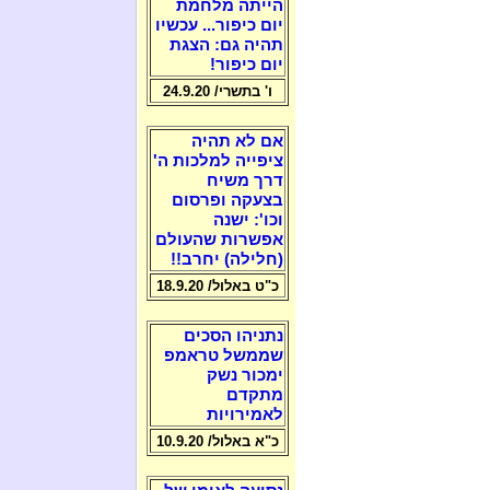
הייתה מלחמת
יום כיפור... עכשיו
תהיה גם: הצגת
יום כיפור!
ו' בתשרי/ 24.9.20
אם לא תהיה
ציפייה למלכות ה'
דרך משיח
בצעקה ופרסום
וכו': ישנה
אפשרות שהעולם
(חלילה) יחרב!!
כ"ט באלול/ 18.9.20
נתניהו הסכים
שממשל טראמפ
ימכור נשק
מתקדם
לאמירויות
כ"א באלול/ 10.9.20