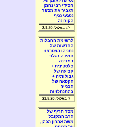
נסיעה לאומן של
חסידי רבי נחמן
תגביר את מספר
נפגעי נגיף
הקורונה
י"ג באלול/ 2.9.20
לרשימת החבלות
החדשות של
נתניהו הצטרפו:
תמיכה בגלוי
במדינה
פלסטינית +
קביעה של
גבולותיה +
הקפאה של
הבנייה
בהתנחלויות
ג' באלול/ 23.8.20
מסר חריף של
הרב המקובל
משה אהרון הכהן,
על מגיפת