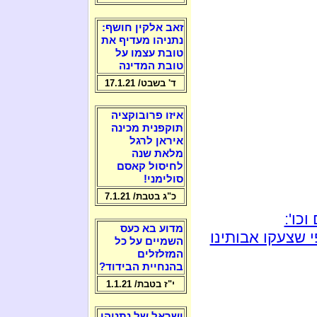
זאב אלקין חושף:
נתניהו מעדיף את
טובת עצמו על
טובת המדינה
ד' בשבט/ 17.1.21
איזו פרובוקציה
תוקפנית מכינה
איראן לרגל
מלאת שנה
לחיסול קאסם
סולימני!
כ"ג בטבת/ 7.1.21
כו':
מדוע בא כעס
 שצעקו אבותינו
השמיים על כל
המזלזלים
בהנחיית הבידוד?
י"ז בטבת/ 1.1.21
ישראל של נתניהו