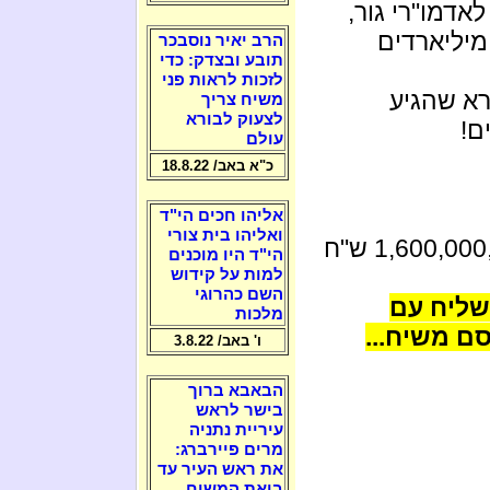
דמו"רי גור,
 מיליארדים
הרב יאיר נוסבכר
תובע ובצדק: כדי
לזכות לראות פני
רא שהגיע
משיח צריך
לצעוק לבורא
ם!
עולם
כ"א באב/ 18.8.22
אליהו חכים הי"ד
ואליהו בית צורי
הי"ד היו מוכנים
למות על קידוש
השם כהרוגי
שליח עם
מלכות
ם משיח...
ו' באב/ 3.8.22
הבאבא ברוך
בישר לראש
עיריית נתניה
מרים פיירברג:
את ראש העיר עד
ביאת המשיח