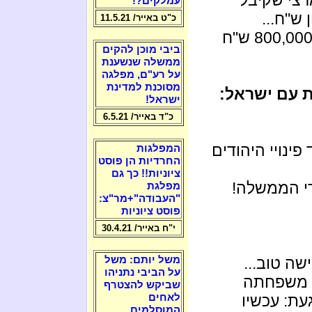
עמלקים?!
כ"ט באייר/ 11.5.21
לא חוקרים איך הגיע דוד אבוחצירא ל 800,000,000 ש"ח
ביבי מוכן להקים
ממשלה שנשענת
על רע"ם, מפלגה
מסוכנת למדינת
ת עם ישראל:
ישראל!
כ"ד באייר/ 6.5.21
פינויי היהודים
המפלגות
החרדיות הן פוסט
ציוניות!! כך גם
רי הממשלה!
מפלגת
"העבודה"+מר"צ:
פוסט ציוניות
י"ח באייר/ 30.4.21
ה טוב...
משל יותם: משל
על הביבי נתניהו
 משפחתה
שביקש להצטרף
ת: עכשיו
לאחים
המוסלמים