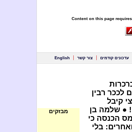
Content on this page requires
עדכונים קודמים
צור קשר
English
כרכרות
 לככר רבין
י קיבל
יליון ש"ח! ● שלמה בן
מבזקים
ס הכנסה כי
אחרים: בלי