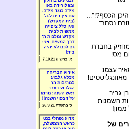
הבניינים בחולון
ובפלורידה באו
מידה כנגד מידה:
יכן הכסף?!"...
אם אין בית ל-ה'
(בית המקדש)
ורם נסתר"
ואין כלל ציפייה
ממשית לבית
מקדש ומלכות ה'
דרך המשיח, אזי:
מחזיק בחברת
גם לכם לא יהיה
בית!
 מס!
א' בחשון/ 7.10.21
איר עצמו:
אירוע הבריחה
מאוונגליסטים!
מכלא גלבוע
למרגלות הר
הגלבוע בערב
ן גביר
ראש השנה: מרמז
על הצפוי השנה!!
ות השמנות
כ' בתשרי/ 26.9.21
ממון!
מדוע נפתלי בנט
רים של
כראש הממשלה,
טוב פי כמה לעם