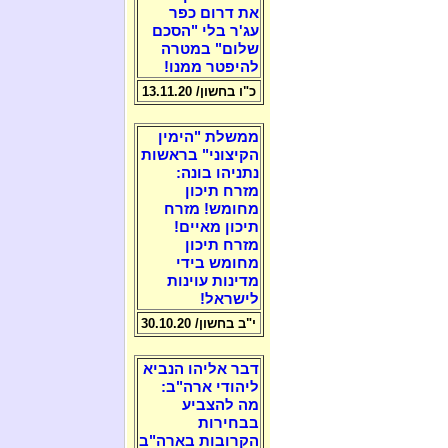
את דרום כפר
עג'ר בלי "הסכם
שלום" במטרה
להיפטר ממנו!
כ"ו בחשון/ 13.11.20
ממשלת "הימין
הקיצוני" בראשות
נתניהו בונה:
מזרח תיכון
מחומש! מזרח
תיכון מאיים!
מזרח תיכון
מחומש בידי
מדינות עוינות
לישראל!
י"ב בחשון/ 30.10.20
דבר אליהו הנביא
ליהודי ארה"ב:
מה להצביע
בבחירות
הקרובות בארה"ב