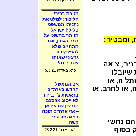
מטרת בכירי
הליכוד: למלט את
נתניהו ממשפט
פלילי! ישראל
תוותר בחשאי על
, ומבטיח:
רמת הגולן, וגם
תתחייב שלא
להפציץ כור
גרעיני שאותו
ים, צואה
אסד יבנה!
כ"א באדר/ 5.3.21
שיובלו
תליה, או
אם הממשל
, או לחרב, או
החדש בארה"ב
בראשות ג'ו ביידן
לא ייסוג מהסכם
הגרעין עם איראן
– אזי ארה"ב תוכה
במגה צונאמי
הם נחשי
קשה
ק בסוף
י"א באדר/ 23.2.21