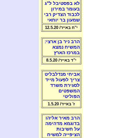
לא בפסטיבל ל"ג
בעומר במירון
לכבוד הצדיק רבי
שמעון בר יוחאי
י"ח באייר/ 12.5.20
הרב ניר בן ארצי:
המשיח נמצא
במרכז הארץ
י"ד באייר/ 8.5.20
אביחי מנדלבליט
צריך לפעול מייד
לסגירת משרד
המשפטים
הפוליטי
ז' באייר/ 1.5.20
הרב מאיר אליהו
בדוגמא מדהימה
על חשיבות
הציפייה למשיח