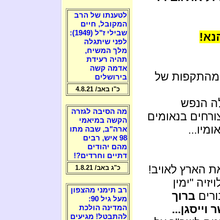
לטענתו של הרב
המקובל, חיים
שבילי ז"ל (1949):
נא!
לפני שיתגלה
מלך המשיח,
תהיה רעידת
אדמה קשה
ל מהתקפות של
בירושלים
כ"ו באב/ 4.8.21
לה הנפש
מה הסיבה לגזרה
צורחים בנאומים
הקשה במיאמי
מיו...
ארה"ב, שבה מתו
98 איש, רבים
מהם יהודים
דתיים וחרדים?!
ת הארץ לאויב!
כ"ג באב/ 1.8.21
יה "ימין
רב תימני מהצפון
ורים
ברוך
מעל גיל 90:
וייסגן...
המדינה הולכת
להתבטל! מגיעים