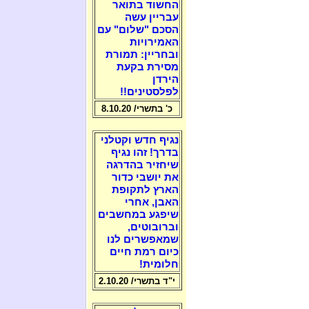
החשוד בתואר
עבריין עשה
הסכם "שלום" עם
האמירויות
ובחריין: תמורת
מסירת בקעת
הירדן
לפלסטינים!!
כ' בתשרי/ 8.10.20
נגיף חדש וקטלני
בדרך! זהו נגיף
שיחזיר בהדרגה
את יושבי כדור
הארץ לתקופת
האבן, אחרי
שיפגע במחשבים
וברובוטים,
שמאפשרים לנו
כיום רמת חיים
חלומית!
י"ד בתשרי/ 2.10.20