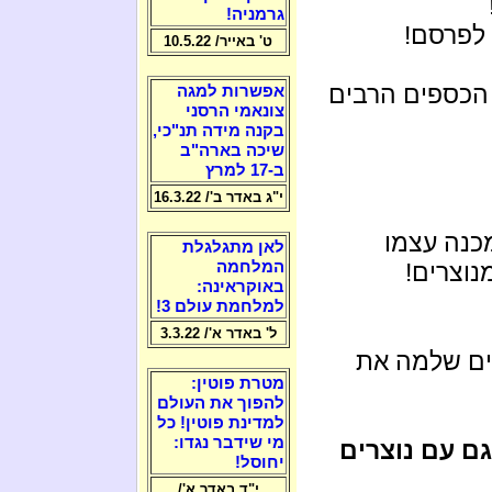
גרמניה!
לפרסם!
ט' באייר/ 10.5.22
 הכספים הרבים
אפשרות למגה
צונאמי הרסני
בקנה מידה תנ"כי,
שיכה בארה"ב
ב-17 למרץ
י"ג באדר ב'/ 16.3.22
כנה עצמו
לאן מתגלגלת
נוצרים!
המלחמה
באוקראינה:
למלחמת עולם 3!
ל' באדר א'/ 3.3.22
ים שלמה את
מטרת פוטין:
להפוך את העולם
למדינת פוטין! כל
מי שידבר נגדו:
גם עם נוצרים
יחוסל!
י"ד באדר א'/