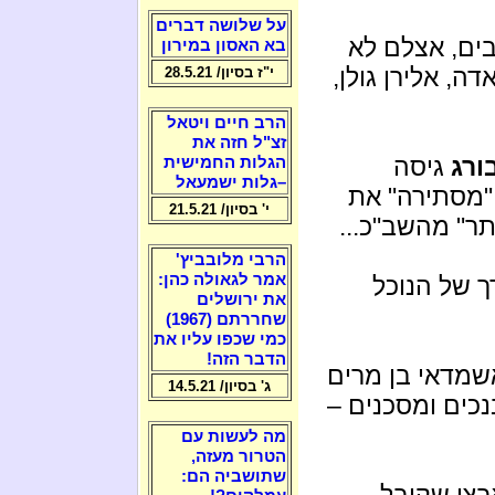
על שלושה דברים
בים, אצלם לא
בא האסון במירון
ה, אלירן גולן,
י"ז בסיון/ 28.5.21
הרב חיים ויטאל
זצ"ל חזה את
ורג
גיסה
הגלות החמישית
–גלות ישמעאל
 "מסתירה" את
י' בסיון/ 21.5.21
תר" מהשב"כ...
הרבי מלובביץ'
אמר לגאולה כהן:
ך של הנוכל
את ירושלים
שחררתם (1967)
כמי שכפו עליו את
הדבר הזה!
שמדאי בן מרים
ג' בסיון/ 14.5.21
כים ומסכנים –
מה לעשות עם
הטרור מעזה,
שתושביה הם:
רצי שקיבל