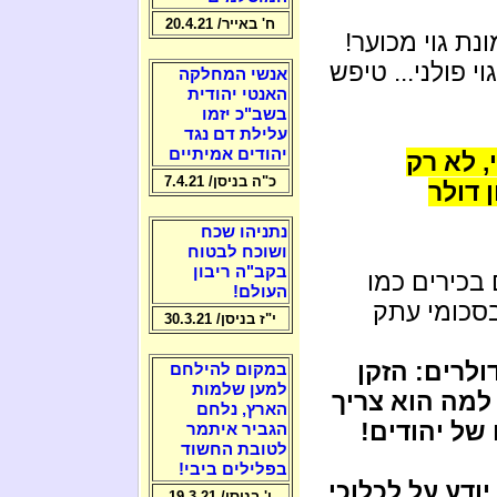
ח' באייר/ 20.4.21
נת גוי מכוער!
י פולני... טיפש
אנשי המחלקה
האנטי יהודית
בשב"כ יזמו
עלילת דם נגד
יהודים אמיתיים
, לא רק
כ"ה בניסן/ 7.4.21
בל מהם 25 מיליון דולר
נתניהו שכח
ושוכח לבטוח
בקב"ה ריבון
 בכירים כמו
העולם!
בסכומי עתק
י"ז בניסן/ 30.3.21
ולרים: הזקן
במקום להילחם
למען שלמות
למה הוא צריך
הארץ, נלחם
של יהודים!
הגביר איתמר
לטובת החשוד
בפלילים ביבי!
יודע על לכלוכי
ו' בניסן/ 19.3.21