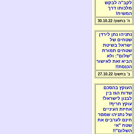
לקב"ה לבקש
מלכותו דרך
המשיח!
ה' בחשון/ 30.10.22
נתניהו נתן לירדן
שטחים של
ישראל בשיטת
שטחים תמורת
"שלום": ולא
הביא זאת לאישור
הכנסת!!
ב' בחשון/ 27.10.22
העוקץ בהסכם
שדות הגז בין
לבנון לישראל!
עוקץ חריף!
אחיזת העיניים
של נתניהו שמסר
חינם לערבים את
שטח "אי
השלום"!!