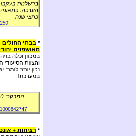
ברשלנות בעקבות
הערבה. בתאונה 
כחצי שנה
8250
*
בבתי החולים 
מאושפזים יהודי
במכוון וכלה בזיה
והצוות הסיעודי ה
נכון יותר לומר: 
במערכת!
d=1000842747
*
רציחות + אונס