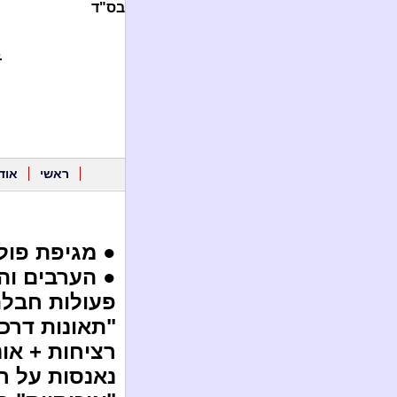
בס"ד
.
ראשי
אוד
● מגיפת פולי
● הערבים וה
פעולות חבלה 
"תאונות דרכי
רציחות + אונ
נאנסות על ר