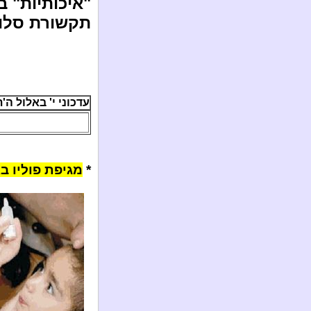
"איכותיות" 
תקשורת סלול
עדכוני י' באלול ה'תשע"ג /
*
מגיפת פוליו ב