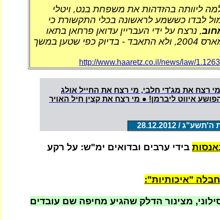
מה ליוותה בהזדהות את משפחת בנט, ויטלי
ול לבדו כששמע לראשונה בכלי התקשורת כי
חוב
, נרצח על ידי העבריין עדואן פרחאן בתאו
בכלא טבריה, במארס 2004, ולא התאבד - בדיוק כפי שטען במשך
http://www.haaretz.co.il/news/law/1.126
מי רצח את מג'די חלבי, מי רצח את החייל אולג
פושע איווט ליברמן! ● מי רצח את קצין חיל האויר
ע"ג / 28.12.2012
נאנסות
בידי ערבים ובדואים ימ"ש: על רקע
חבלה "איכותיות":
ילוני, מצינור הדלק שהגיע מחיפה שם עובדים