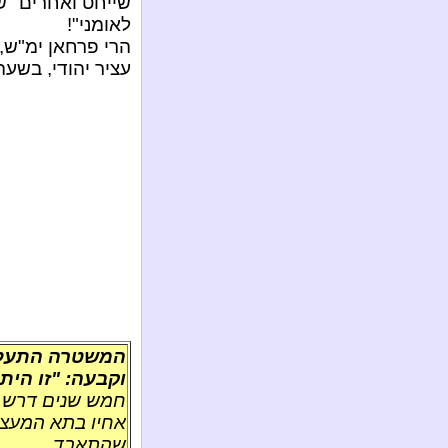
שייחט ואחרים "שנ
לאומני"!
הרי פרחאן ימ"ש,
עציר יהודי, בשעה
המשטרה התעלמ
וקבעה: "זו הי
חמש שנים דרש ו
אחיו בתא המעצר
שהתאבד