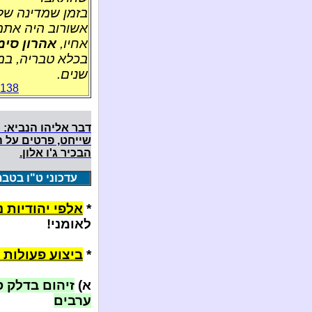
בזמן שמדינה של
אשורוב היה אתמ
אחיו,
אהרון סימ
שנים.
3138
דבר אליהו הנביא: 
שייחט, פרטים על ה
הבכיר ג'ו אלון.
עדכוני ט"ו בטבת ה'תש
*
אלפי יהודיות 
לאומני!
*
ביצוע פעולות 
א)
זיהום בדלק ס
ערבים