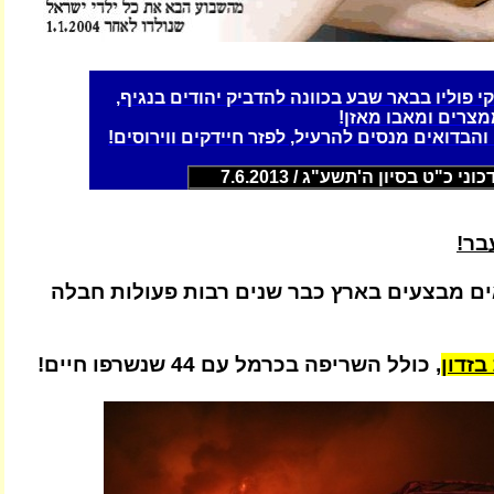
י פוליו בבאר שבע בכוונה להדביק יהודים בנגיף,
מצרים ומאבו מאזן!
הבדואים מנסים להרעיל, לפזר חיידקים ווירוסים!
וני כ"ט בסיון ה'תשע"ג / 7.6.2013
בר!
ם מבצעים בארץ כבר שנים רבות פעולות חבלה
בזדון
, כולל השריפה בכרמל עם 44 שנשרפו חיים!