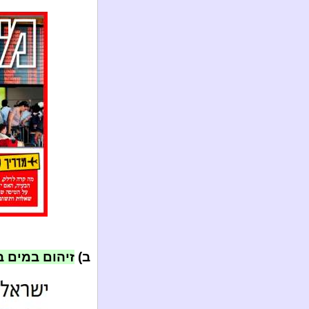
ב)
זיהום במים ב