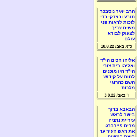
הרב יאיר נוסבכר
תובע ובצדק: כדי
לזכות לראות פני
משיח צריך
לצעוק לבורא
עולם
כ"א באב/ 18.8.22
אליהו חכים הי"ד
ואליהו בית צורי
הי"ד היו מוכנים
למות על קידוש
השם כהרוגי
מלכות
ו' באב/ 3.8.22
הבאבא ברוך
בישר לראש
עיריית נתניה
מרים פיירברג:
את ראש העיר עד
ביאת המשיח