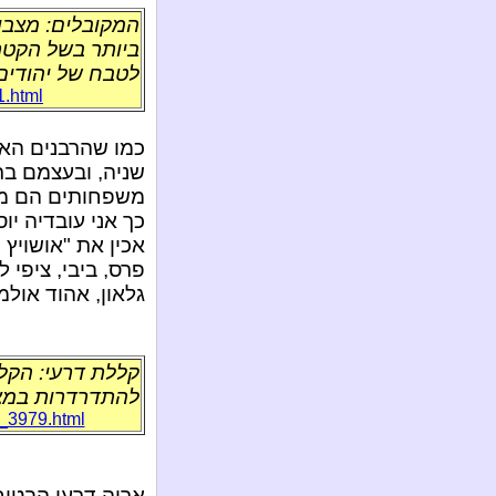
המקובלים: מצבו 
לטבח של יהודים
1.html
כמו שהרבנים הא
שניה, ובעצמם בר
משפחותים הם מיל
כך אני עובדיה יו
פרס, ביבי, ציפי ל
גלאון, אהוד אולמ
קללת דרעי: הקלל
להתדרדרות במצ
t_3979.html
אריה דרעי הבטיח