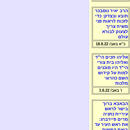
הרב יאיר נוסבכר
תובע ובצדק: כדי
לזכות לראות פני
משיח צריך
לצעוק לבורא
עולם
כ"א באב/ 18.8.22
אליהו חכים הי"ד
ואליהו בית צורי
הי"ד היו מוכנים
למות על קידוש
השם כהרוגי
מלכות
ו' באב/ 3.8.22
הבאבא ברוך
בישר לראש
עיריית נתניה
מרים פיירברג:
את ראש העיר עד
ביאת המשיח