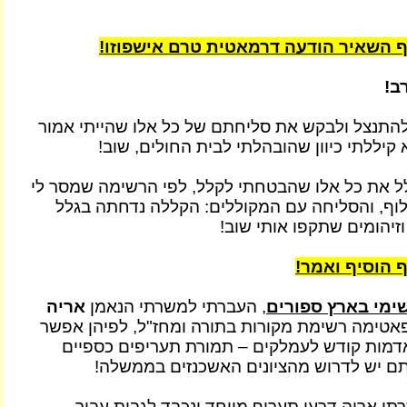
ף השאיר הודעה דרמאטית טרם אישפוזו!
ב!
להתנצל ולבקש את סליחתם של כל אלו שהייתי אמור
קיללתי כיוון שהובהלתי לבית החולים, שוב!
ל את כל אלו שהבטחתי לקלל, לפי הרשימה שמסר לי
לוף, והסליחה עם המקוללים: הקללה נדחתה בגלל
 וזיהומים שתקפו אותי שוב!
ף הוסיף ואמר!
ימי בארץ ספורים
, העברתי למשרתי הנאמן
אריה
פאטימה רשימת מקורות בתורה ומחז"ל, לפיהן אפשר
דמות קודש לעמלקים – תמורת תעריפים כספיים
ם יש לדרוש מהציונים האשכנזים בממשלה!
תי אריה דרעי תעריף מיוחד ונכבד לגבות עבור