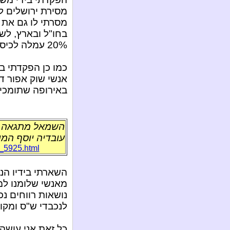
מסירת ירושלים ל
מסרתי לו גם את 
בחו"ל ובארץ, לש
20% עמלה לכיסו הקדוש.
כמו כן הפקדתי ב
אנשי שוק אפור ד
באירופה שתומכים
השמאל מתגאה ב
עובדיה יוסף המו
t_5925.html
השארתי בידיו הנ
מאנשי שלומנו למ
נושאות רווחים נכ
לנכבדי ש"ס ומקו
כל זאת אני עושה