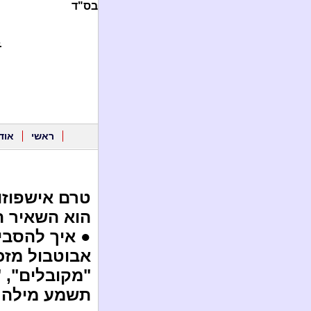
בס"ד
.
ראשי
אוד
טרם אישפוזו
הוא השאיר ה
● איך להסביר 
אבוטבול מזכ
"מקובלים", 
תשמע מילה ז