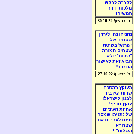
לקב"ה לבקש
מלכותו דרך
המשיח!
ה' בחשון/ 30.10.22
נתניהו נתן לירדן
שטחים של
ישראל בשיטת
שטחים תמורת
"שלום": ולא
הביא זאת לאישור
הכנסת!!
ב' בחשון/ 27.10.22
העוקץ בהסכם
שדות הגז בין
לבנון לישראל!
עוקץ חריף!
אחיזת העיניים
של נתניהו שמסר
חינם לערבים את
שטח "אי
השלום"!!