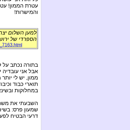
עטרת הממון! עטר
והמישרות!
למען השלום יצחק
הספרדי של ירוש
t_7163.html
בתורה נכתב על ק
אבל אני עובדיה יו
ממון, יש לי יותר 
תוארי כבוד וכיבו
במחלוקות ובשינאת
השבעתי את משרת
שמעון פרס: בשיחז
דרעי הבטיח לפעול