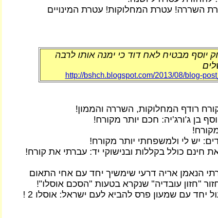
ת השררה! עטרת המחלוקות! עטרת המינויים
 יוסף מבטיח לאח דוד כי ימנה אותו לרבה
לים
http://bshch.blogspot.com/2013/08/blog-pos
ורח רודף המחלוקות, השררה והממון!
סף בן ג'ורג'יה: חכם יותר מקורח!
מקורח!
דים: יש לי ולמשפחתי יותר מקורח!
 חינם כולל בקללות ובנישוקי יד: עברתי את קורח!
י הנאמן אריה דרעי שימשיך יחד עם אחי התאום
ור "חזון עובדיה" שנקרא בטעות "הסכם אוסלו"!
 יחד עם שמעון פרס להביא לעם ישראל: אוסלו 2 !