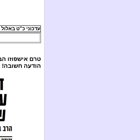
עדכוני כ"ט באלול ה'תשע"ג
טרם אישפוזו הב
הודעה חשובה!