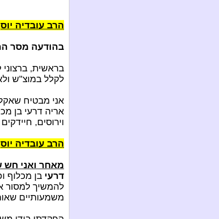
הרב עובדיה יוס
בהודעה מסר הר
בראשית, ברצוני 
לקלל במוצ"ש ולא 
אני מבטיח שאקל
אריה דרעי בן מכ
וירוסים, חיידקים
הרב עובדיה יוס
מאחר ואני חש ש
דרעי
בן מכלוף ו
להמשיך למסור א
משמעותיים שאות
הפקדתי בידי משר