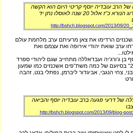
של הרב עובדיה יוסף קריטי היום הוא הקשה
ביותר בשל הקטרוג הנורא כ"ז אלול 20 שנה לאוסלו נתן יד
http://bshch.blogspot.com/2013/09/20_
שכנזים הרדימו את צאן מרעיתם ערב מלחמת עולם
חו ערב שואת יהודי אירופה ואת עצמם ואת
טו...
סף בן ג'ורג'יה ועבדאללה מתחייב שגם ליהודי ספרד
אכין את "אושויץ 2" בסיועם של כמה משת"פים אשכנזים כמו שמעון
בני, צחי הנגבי, אביגדור ליברמן, נפתלי בנט, זהבה
רט
ה של דרעי פגעה ברב עובדיה יוסף והביאה
בו
http://bshch.blogspot.com/2013/09/blog-pos
 לי לפני שאושפזתי שוב בבית החולים: אדאג לכך