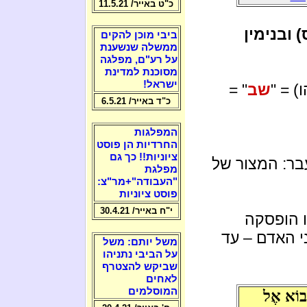
כ"ט באייר/ 11.5.21
 ובנימין
ביבי מוכן להקים
ממשלה שנשענת
על רע"ם, מפלגה
מסוכנת למדינת
ישראל!
) = "
שב
" =
כ"ד באייר/ 6.5.21
המפלגות
החרדיות הן פוסט
ציוניות!! כך גם
בר: המצור של
מפלגת
"העבודה"+מר"צ:
פוסט ציוניות
י"ח באייר/ 30.4.21
ו הופסקה
ני האדם – עד
משל יותם: משל
על הביבי נתניהו
שביקש להצטרף
לאחים
המוסלמים
יָבוֹא אֶל