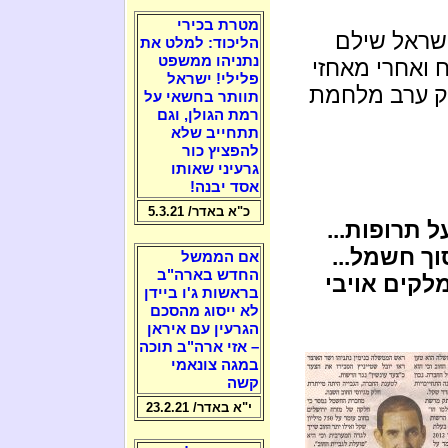
מטרת בכירי
ישראל שילם
הליכוד: למלט את
נתניהו ממשפט
ח ואחרי מאחזי
פלילי! ישראל
וק ערב מלחמת
תוותר בחשאי על
רמת הגולן, וגם
תתחייב שלא
להפציץ כור
גרעיני שאותו
אסד יבנה!
כ"א באדר/ 5.3.21
 תרופות...
ך חשמל...
אם הממשל
החדש בארה"ב
קים אויבי
בראשות ג'ו ביידן
לא ייסוג מהסכם
הגרעין עם איראן
– אזי ארה"ב תוכה
במגה צונאמי
קשה
י"א באדר/ 23.2.21