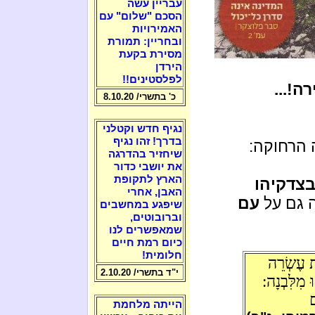
עבריין עשה
הסכם "שלום" עם
האמירויות
ובחריין: תמורת
מסירת בקעת
הירדן
לפלסטינים!!
ה!...
כ' בתשרי/ 8.10.20
נגיף חדש וקטלני
בדרך! זהו נגיף
 הרחוקה:
שיחזיר בהדרגה
את יושבי כדור
הארץ לתקופת
צדקיהו
האבן, אחרי
ה גם על
עם
שיפגע במחשבים
וברובוטים,
שמאפשרים לנו
כיום רמת חיים
חלומית!
ת עֶשְׂרֵה
י"ד בתשרי/ 2.10.20
 מִלִּבְנָה:
ם
הייתה מלחמת