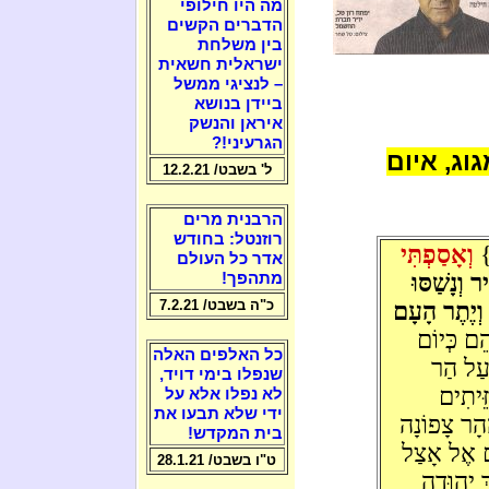
מה היו חילופי
הדברים הקשים
בין משלחת
ישראלית חשאית
– לנציגי ממשל
ביידן בנושא
איראן והנשק
הגרעיני!?
ג, איום
ל' בשבט/ 12.2.21
הרבנית מרים
רוזנטל: בחודש
ב}
וְאָסַפְתִּי
אדר כל העולם
ר וְנָשַׁסּוּ
מתהפך!
כ"ה בשבט/ 7.2.21
ה וְיֶתֶר הָעָם
ֵם כְּיוֹם
כל האלפים האלה
 עַל הַר
שנפלו בימי דויד,
ֵּיתִים
לא נפלו אלא על
ידי שלא תבעו את
ָהָר צָפוֹנָה
בית המקדש!
ִים אֶל אָצַל
ט"ו בשבט/ 28.1.21
ךְ יְהוּדָה