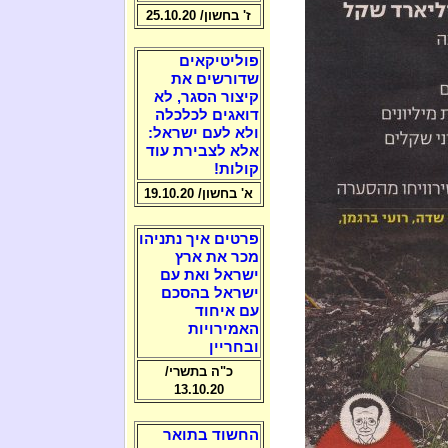
ז' בחשון/ 25.10.20
פוליטיקאים
שדורשים את
קיצור הסגר, לא
דואגים לכלכלה
ולא לעם ישראל:
אלא לצבירת עוד
קולות!
א' בחשון/ 19.10.20
פרטים איך נתניהו
מכר את ארץ
ישראל ואת עם
ישראל בהסכם
עם איחוד
האמירויות
ובחריין
כ"ה בתשרי/
13.10.20
החשוד בתואר