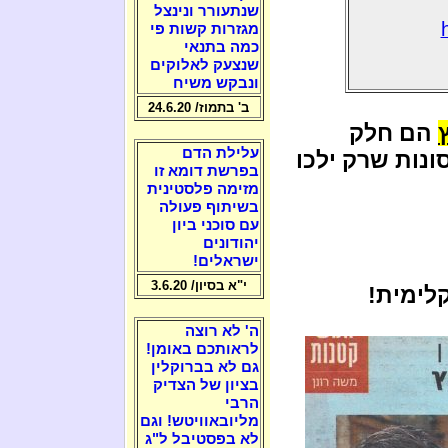
שנתעורר ונינצל
מגזרות קשות פי
כמה בתנאי
שנצעק לאלוקים
ונבקש משיח
ב' בתמוז/ 24.6.20
הם חלק
עלילת הדם
נות שרק ילכו
בפרשת דומא זו
מזימה פלסטינית
בשיתוף פעולה
עם סוכני ביון
יהודונים
ישראלים!
י"א בסיון/ 3.6.20
קלימית!
ה' לא רוצה
לראותכם באומן!
גם לא בברוקלין
בציון של הצדיק
הרבי
מליובאוויטש! וגם
לא בפסטיבל ל"ג