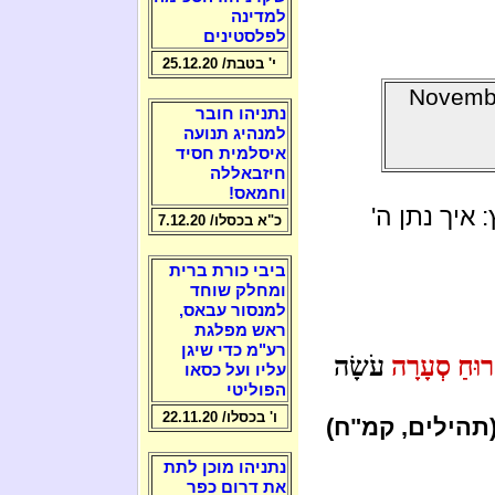
למדינה
לפלסטינים
י' בטבת/ 25.12.20
Novembe
נתניהו חובר
למנהיג תנועה
איסלמית חסיד
חיזבאללה
וחמאס!
איך נתן ה'
כ"א בכסלו/ 7.12.20
ביבי כורת ברית
ומחלק שוחד
למנסור עבאס,
ראש מפלגת
רע"מ כדי שיגן
רוּחַ סְעָרָה
עֹשָׂה
עליו ועל כסאו
הפוליטי
ו' בכסלו/ 22.11.20
תהילים, קמ"ח)
נתניהו מוכן לתת
את דרום כפר