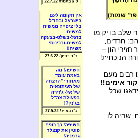
כ"ג בתמוז/ 22.7.22
 פר' שמות)
אין תקומה לעם
בישראל ובחו"ל
בלי ציפייה ממשית
 שלב בו יקומו
למשיח:
בדגל-בשלט-בצעקה
הם: חרדים,
למשיח-ובכינוסי
חזירי הון –
משיח!!
רח הנוכחית!
כ"ד בסיון/ 23.6.22
חשיפה! מה
 רבים מעם
באמת עומד
ור אימים!!
מאחורי "הֵרַצחה"
של העיתונאית
דאגו שכל
של אל- ג'זירה
בפעולת צה"ל
בג'נין?!
כ"ו באייר/ 27.5.22
 שהיה לו
חשיפה! כך כופף
פוטין את קנצלר
גרמניה!