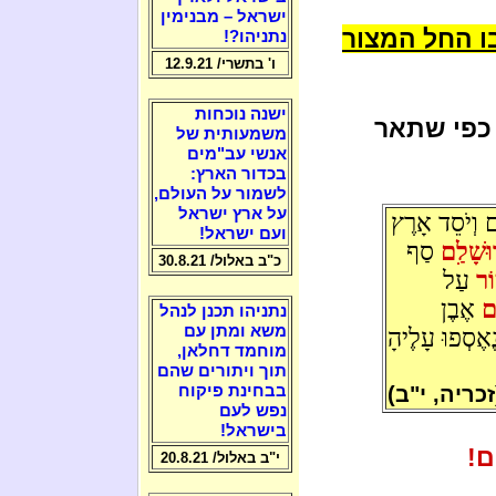
ישראל – מבנימין
ו החל המצור
נתניהו?!
ו' בתשרי/ 12.9.21
ישנה נוכחות
 כפי שתאר
משמעותית של
אנשי עב"מים
בכדור הארץ:
לשמור על העולם,
על ארץ ישראל
 וְיֹסֵד אָרֶץ
ועם ישראל!
וּשָׁלִַם
סַף
כ"ב באלול/ 30.8.21
ֹר
עַל
ַם
אֶבֶן
נתניהו תכנן לנהל
משא ומתן עם
ֶאֶסְפוּ עָלֶיהָ
מוחמד דחלאן,
תוך ויתורים שהם
זכריה, י"ב)
בבחינת פיקוח
נפש לעם
בישראל!
ם!
י"ב באלול/ 20.8.21