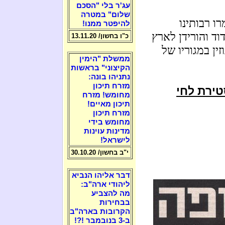
עג'ר בלי "הסכם
שלום" במטרה
ו רבותינו
להיפטר ממנו!
וד והורידן לארץ
כ"ו בחשון/ 13.11.20
זין במגוריו של
ממשלת "הימין
הקיצוני" בראשות
נתניהו בונה:
מזרח תיכון
טירת לחי
מחומש! מזרח
תיכון מאיים!
מזרח תיכון
מחומש בידי
מדינות עוינות
לישראל!
י"ב בחשון/ 30.10.20
דבר אליהו הנביא
ליהודי ארה"ב:
מה להצביע
בבחירות
הקרובות בארה"ב
ב-3 בנובמבר !?!