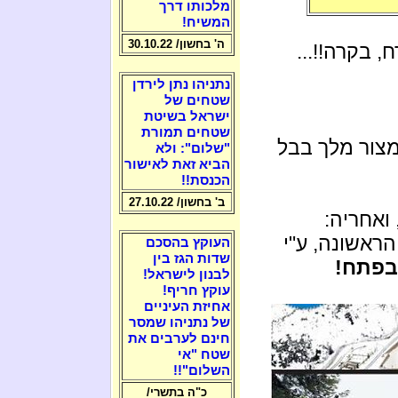
מלכותו דרך
המשיח!
ה' בחשון/ 30.10.22
, בקרה!!...
נתניהו נתן לירדן
שטחים של
ישראל בשיטת
שטחים תמורת
מצור מלך בבל
"שלום": ולא
הביא זאת לאישור
הכנסת!!
ב' בחשון/ 27.10.22
ואחריה:
ראשונה, ע"י
העוקץ בהסכם
שדות הגז בין
בפתח!
לבנון לישראל!
עוקץ חריף!
אחיזת העיניים
של נתניהו שמסר
חינם לערבים את
שטח "אי
השלום"!!
כ"ה בתשרי/