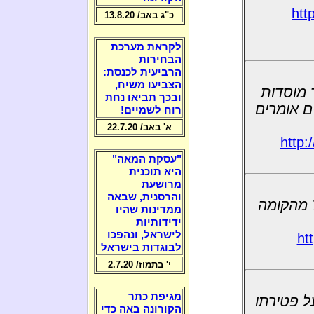
htt
כ"ג באב/ 13.8.20
לקראת מערכת
הבחירות
הרביעית לכנסת:
הצביעו משיח,
 מוסדות
ובכך תביאו נחת
ים אומרים
רוח לשמיים!
א' באב/ 22.7.20
http:
"עסקת המאה"
היא תוכנית
מרושעת
והרסנית, שבאה
חשד: אישה מכפר חב"ד קפצה עם בנה בן ה-7 מהקומה
ממדינות שהיו
ידידותיות
לישראל, ונהפכו
ht
לבוגדות בישראל
י' בתמוז/ 2.7.20
מגיפת כתר
ל פטירתו
הקורונה באה כדי