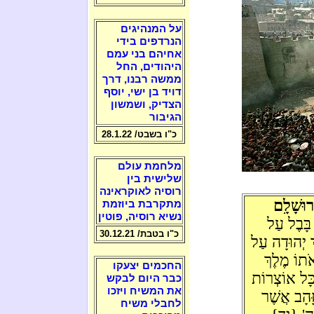
על המנהיגים
הנרדפים בידי
אחיהם בני עמם
היהודים, החל
ממשה רבנו, דרך
דויד בן ישי, יוסף
הצדיק, ושמשון
הגיבור
כ"ו בשבט/ 28.1.22
מלחמת עולם
שלישית בין
רוסיה לאוקראינה
וּשָׁלִָם
מתקרבת ביוזמת
נשיא רוסיה, פוטין
 בָּבֶל עַל
כ"ו בטבת/ 30.12.21
ְ יְהוּדָה עַל
אֹתוֹ מֶלֶךְ
החכמים יצעקו
כָּל אוֹצְרוֹת
כבר היום לבקש
את המשיח ויזכו
ָּהָב אֲשֶׁר
לחבלי משיח