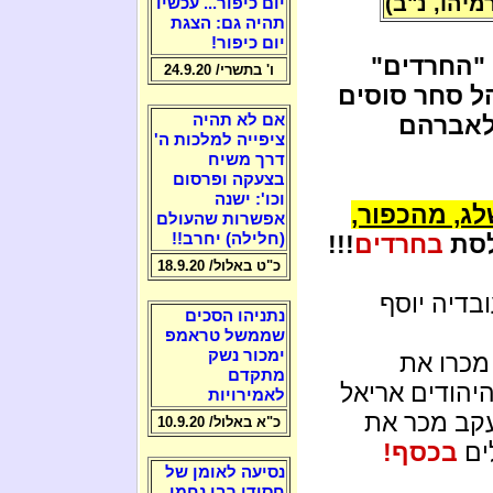
רמיהו, נ"ב)
יום כיפור... עכשיו
תהיה גם: הצגת
יום כיפור!
ו "החרדים"
ו' בתשרי/ 24.9.20
הל סחר סוסים
לאברהם
אם לא תהיה
ציפייה למלכות ה'
דרך משיח
בצעקה ופרסום
וכו': ישנה
ג, מהכפור,
אפשרות שהעולם
לסת
בחרדים
!!!
(חלילה) יחרב!!
כ"ט באלול/ 18.9.20
בדיה יוסף
נתניהו הסכים
שממשל טראמפ
ימכור נשק
מכרו את
מתקדם
יהודים אריאל
לאמירויות
 ליצמן יעקב מכר את
כ"א באלול/ 10.9.20
ים
בכסף!
נסיעה לאומן של
חסידי רבי נחמן