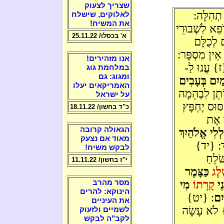
שצריך לצעוק
תְהִלָּה:
לאלוקים, שישלח
את המשיח!
ֵא לִשְׁבוּרֵי
א' בכסלו/ 25.11.22
 לְכֻלָּם
 אֵין מִסְפָּר:
אנו מזהירים!
ז} עֱנוּ לַ-
במלחמת גוג
ומגוג: גם
ַיִם בְּעָבִים
האמריקאים יעלו
תֵן לִבְהֵמָה
על ישראל
ּוּס יֶחְפָּץ
כ"ד בחשון/ 18.11.22
ו אֶת
הגאולה קרובה
ִי אֱלֹהַיִךְ
מאוד אם נצעק
ֵּךְ: {יד}
לבקש משיח!
ׁלֵחַ
י"ז בחשון/ 11.11.22
ׁלֶג
כַּצָּמֶר
ֵי
קָרָתוֹ
מִי
מסר מהרב
הינוקא: להרים
יִם
: {יט}
את העיניים
ֹא עָשָׂה
לשמיים ולזעוק
לקב"ה לבקש