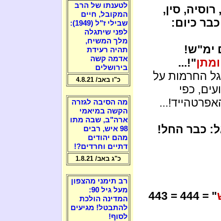
לטענתו של הרב
וסיה, סין,
המקובל, חיים
בר כיום:
שבילי ז"ל (1949):
לפני שיתגלה
מלך המשיח,
ימ"ש!
תהיה רעידת
אדמה קשה
ומתן
"!...
בירושלים
 גל החרמות על
כ"ו באב/ 4.8.21
ים, כפי
פרטהייד!...
מה הסיבה לגזרה
הקשה במיאמי
ארה"ב, שבה מתו
ל: כבר החל!
98 איש, רבים
מהם יהודים
דתיים וחרדים?!
כ"ג באב/ 1.8.21
רב תימני מהצפון
מעל גיל 90:
" = 444 = 443
המדינה הולכת
להתבטל! מגיעים
לסוף!