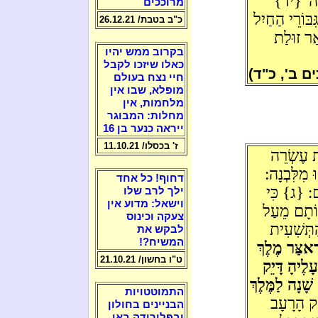
ר ה' {יד}
מרוככים
בּוֹרֵי הַחַיִל
כ"ב בטבת/ 26.12.21
אַר זוּלַת
בקרוב ממש יהיו
כאלו שיזכו לקבל
ם ב', כ"ד)
חיי נצח בעולם
מופלא, שבו אין
מלחמות, אין
מחלות: המבוגר
ייראה כנער בן 16
ז' בכסלו/ 11.10.21
ת עֶשְׂרֵה
 מִלִּבְנָה:
דחוף! כל אחד
ם: {ג} כִּי
ילך לרב שלו
וישאל: מדוע אין
וֹתָם מֵעַל
צעקה וכינוס
הַתְּשִׁעִית
לבקש את
המשיח?!
ֶאצַּר מֶלֶךְ
ט"ו בחשון/ 21.10.21
עָלֶיהָ דָּיֵק
שָׁנָה לַמֶּלֶךְ
התמוטטויות
זַק הָרָעָב
הבניינים בחולון
ובפלורידה באו