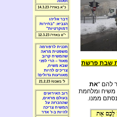
תאווה
כ"א באדר/ 14.3.23
דבר אליהו
הנביא: "בחירות
דמוקרטיות"
י"ט באדר/ 12.3.23
תכנית לרפורמה
משפטית מראה
שהמשיח קרוב
מאוד – הרי לפני
ת שבת פרשת
שבא משיח,
צריכים להיות
מאורעות גדולים!
ל' בשבט/ 21.2.23
 להם "
את
ן משיח ומלחמת
רוב האירועים
נסתם ממנו.
בעולם מראים,
שההכרזה על
המשיח צריכה
להיות ב-ז' אדר
ָה לָכֶם אֵת