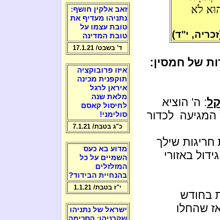
ַהוּא לֹא
זאב אלקין חושף:
נתניהו מעדיף את
טובת עצמו על
זכריה, י"ד)
טובת המדינה
ד' בשבט/ 17.1.21
ת של חמסין:
איזו פרובוקציה
תוקפנית מכינה
איראן לרגל
מלאת שנה
קל
: ה' הוציא
לחיסול קאסם
המגיעה לכדור
סולימני!
כ"ג בטבת/ 7.1.21
חריגות שילך
מדוע בא כעס
ידול באזורי
השמיים על כל
המזלזלים
בהנחיית הבידוד?
י"ז בטבת/ 1.1.21
 בחודש
אז שהחלו
ישראל של נתניהו
שקרניהו: הסכימה