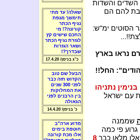
 השדים והשדות
 שבת להם הם
שאלה! עד מתי
תימשך מגפת
נגיף הכתר
ר הסוטים ימ"ש:
קורונה?! מי
החכם שישים קץ
!!...
לגזרת נגיף הכתר
ושאר הגזרות
שבדרך?!
 נראו בארץ
כ"ג בניסן/ 17.4.20
ודים": החל!!
הבעל שם טוב
הקדוש חזה כבר
לפני 300 שנים
בנימין נתניהו
את המחלוקות
ת עם ישראל
בין הרבנים לפני
הגאולה
כ' בניסן/ 14.4.20
שממנה
מדוע ארה"ב
 גרוע פי כמה
חוטפת בימים
אלו מכת קורונה
אלו מלאו כבר
8