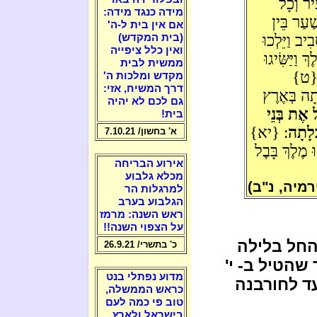
יר וְכָל
מידה כנגד מידה:
ַׁעַר בֵּין
אם אין בית ל-ה'
ב וַיֵּלְכוּ
(בית המקדש)
ואין כלל ציפייה
וַיַּשִּׂיגוּ
ממשית לבית
: {ט}
מקדש ומלכות ה'
דרך המשיח, אזי:
ָתָה בְּאֶרֶץ
גם לכם לא יהיה
ל אֶת בְּנֵי
בית!
ְלָתָה
: {יא}
א' בחשון/ 7.10.21
וּ מֶלֶךְ בָּבֶל
אירוע הבריחה
מכלא גלבוע
רמיה, נ"ב)
למרגלות הר
הגלבוע בערב
ראש השנה: מרמז
על הצפוי השנה!!
חל בלילה
כ' בתשרי/ 26.9.21
 שהטיל ב- י'
מדוע נפתלי בנט
ד לחורבנה
כראש הממשלה,
טוב פי כמה לעם
בישראל ולארץ