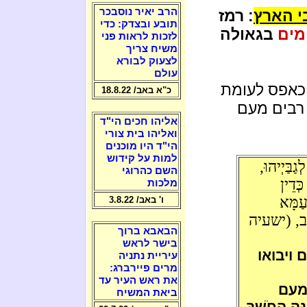
הרב יאיר נוסבכר
י הארץ
: רמז
תובע ובצדק: כדי
בגאולה
לזכות לראות פני
משיח צריך
לצעוק לבורא
עולם
וכאפס לעומת
כ"א באב/ 18.8.22
 רבים מעם
אליהו חכים הי"ד
ואליהו בית צורי
הי"ד היו מוכנים
למות על קידוש
ַבַּיְיהוּ,
השם כהרוגי
ְּדֵין
מלכות
עַמָּא
ו' באב/ 3.8.22
ּתִיב, (ישעיה
הבאבא ברוך
בישר לראש
 ויבואו
עיריית נתניה
מרים פיירברג:
את ראש העיר עד
מעם
ביאת המשיח
 הַחֹשֶׁךְ