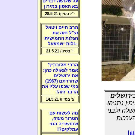
על שלושה דברים
בא האסון במירון
י"ז בסיון/ 28.5.21
הרב חיים ויטאל
זצ"ל חזה את
הגלות החמישית
–גלות ישמעאל
י' בסיון/ 21.5.21
הרבי מלובביץ'
אמר לגאולה כהן:
את ירושלים
שחררתם (1967)
כמי שכפו עליו את
הדבר הזה!
ירושלים
ג' בסיון/ 14.5.21
ין נתניהו
שלה ולבני
מה לעשות עם
הערכות
הטרור מעזה,
שתושביה הם:
עמלקים?!
ht