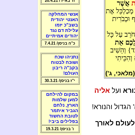
ח' באייר/ 20.4.21
ית
אֲשֶׁר
מְכַלְכֵּל אֶת
אנשי המחלקה
ף וּכְבֹרִית
האנטי יהודית
בשב"כ יזמו
עלילת דם נגד
חֹרֵב עַל כָּל
יהודים אמיתיים
 לָכֶם אֵת
כ"ה בניסן/ 7.4.21
} וְהֵשִׁיב
ְהִכֵּיתִי
נתניהו שכח
ושוכח לבטוח
בקב"ה ריבון
(מלאכי, ג')
העולם!
י"ז בניסן/ 30.3.21
ורא
ועל
אליה
במקום להילחם
למען שלמות
 הגדול והנורא!
הארץ, נלחם
הגביר איתמר
לטובת החשוד
לעולם לאורך
בפלילים ביבי!
ו' בניסן/ 19.3.21