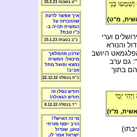
י"ט בשבט/ 10.2.23
שִׁמְעוּ בְּנֵי
איך אפשר לדעת
שית, מ"ט)
שההכרזה על
המשיח תהיה ב-
כ"ו טבת?
ושלים וערי
כ"ב בטבת/ 15.1.23
ול והנורא
פלגמאט היושב
עדכון מהמלאך
מיכאל: המשיח
: גם ערב
נמצא ופועל מתל
הם בתוך
אביב!
כ"ח בכסלו/ 22.12.22
חודש כסלו זה
יְהִי יְמֵי
חודש הגאולה!
י"ד בכסלו/ 8.12.22
שית, מ"ז)
מי זה האיש?!
הרב יוסף מזרחי
בתו)
טוען, שגדול
ישראל אמר לו,