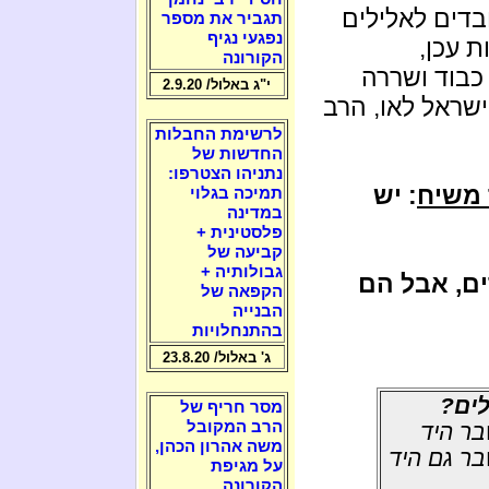
בדים לאלילים
תגביר את מספר
נפגעי נגיף
ת עכן,
הקורונה
כבוד ושררה
י"ג באלול/ 2.9.20
שראל לאו, הרב
לרשימת החבלות
החדשות של
נתניהו הצטרפו:
 משיח
: יש
תמיכה בגלוי
במדינה
פלסטינית +
קביעה של
גבולותיה +
ים, אבל הם
הקפאה של
הבנייה
בהתנחלויות
ג' באלול/ 23.8.20
לים?
מסר חריף של
הרב המקובל
בר היד
משה אהרון הכהן,
בר גם היד
על מגיפת
הקורונה