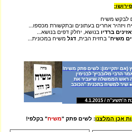
ירושו:
ם לבקש משיח
 ויזהיר אחרים בעתונים ובתקשורת מכספו...
זינים ברדיו
בנושא, יחלק דפים בנושא...
ים משיח
" בחזית הבית,
דגל
משיח במכונית...
40 שנים אמר הרבי מלובביץ' לבנימין
ה ראש הממשלה שיעביר את
 שיר למשיח בתכנית "הכוכב
תשע"ה / 4.1.2015
ת אכן המלצנו
: לשים פתק "
משיח
" בקלפי!