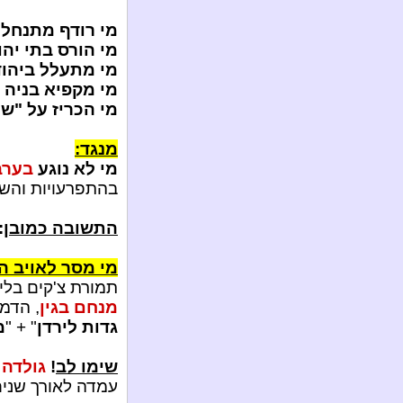
מי רודף מתנחלי
מי הורס בתי יהו
מי מתעלל ביהו
מי מקפיא בניה 
מי הכריז על "ש
מנגד:
מי לא נוגע
בערב
בהתפרעויות והש
התשובה כמובן
:
מי מסר לאויב ה
תמורת צ'קים בלי 
מנחם בגין
, הדמג
גדות לירדן
" + "
מ
שימו לב
!
גולדה 
עמדה לאורך שנים 