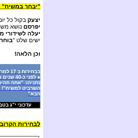
"יבחר במשיח" פ
יצעק
בקול כל יו
יפרסם
נושא משיח
יעלה לשידורי מא
ישים שלט "
בוחר
וכן הלאה!
בבחירות ב 17 למרץ (אם יתקיימו): לשים פתק משיח!
● לפני כ-
נתניהו: "אתה תהי
השרביט למשיח"! ●
הבא"
עדכוני י"ג בטבת ה'
לבחירות הקרובו