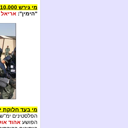
מי גירש 10,000 יהודים
"הימין":
אריאל 
מי בעד חלוקת י
הפלסטינים ימ"ש 
הפושע
אהוד או