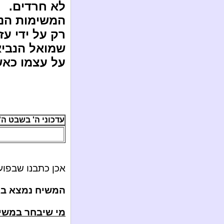
לא חרדים.
המשימות הנד
רק על ידי ע
שמואל הנביא
על עצמו כאש
עדכוני ה' בשבט ה'תשע"ה 
אכן כתבנו שבפוע
המשיח נמצא באר
מי שיבחר במשי