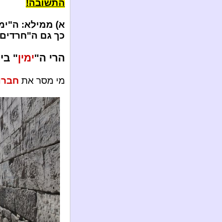
התשובה!
א) ממילא: ה"ימין"
כך גם ה"חרדים" 
הרי ה"
ימין
" בי
מי מסר את
חברו