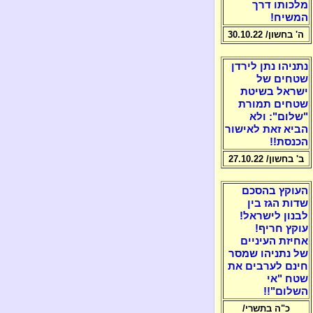
מלכותו דרך
המשיח!
ה' בחשון/ 30.10.22
נתניהו נתן לירדן
שטחים של
ישראל בשיטת
שטחים תמורת
"שלום": ולא
הביא זאת לאישור
הכנסת!!
ב' בחשון/ 27.10.22
העוקץ בהסכם
שדות הגז בין
לבנון לישראל!
עוקץ חריף!
אחיזת העיניים
של נתניהו שמסר
חינם לערבים את
שטח "אי
השלום"!!
כ"ה בתשרי/