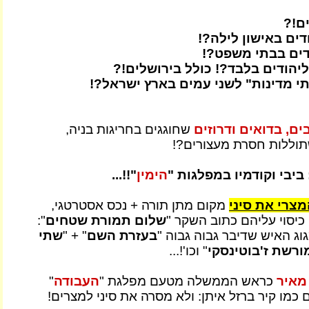
ם!?
דים באישון לילה?!
דים בבתי משפט?!
ליהודים בלבד?! כולל בירושלים!?
תי מדינות" לשני עמים בארץ ישראל?!
ים, בדואים ודרוזים
שחוגגים בחריגות בניה,
תוללות חסרת מעצורים?!
 ביבי וקודמיו במפלגות "
הימין
"!!...
מצרי את סיני
מקום מתן תורה + נכס אסטרטגי,
כיסוי עליהם כתוב השקר "
שלום תמורת שטחים
":
וג האיש שדיבר גבוה גבוה "
בעזרת השם
" + "
שתי
ורשת ז'בוטינסקי
" וכו'!...
מאיר
כראש הממשלה מטעם מפלגת "
העבודה
"
כמו קיר ברזל איתן: ולא מסרה את סיני למצרים!