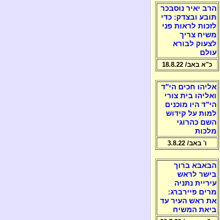
הרב יאיר נוסבכר
תובע ובצדק: כדי
לזכות לראות פני
משיח צריך
לצעוק לבורא
עולם
כ"א באב/ 18.8.22
אליהו חכים הי"ד
ואליהו בית צורי
הי"ד היו מוכנים
למות על קידוש
השם כהרוגי
מלכות
ו' באב/ 3.8.22
הבאבא ברוך
בישר לראש
עיריית נתניה
מרים פיירברג:
את ראש העיר עד
ביאת המשיח