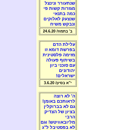
שנתעורר ונינצל
מגזרות קשות פי
כמה בתנאי
שנצעק לאלוקים
ונבקש משיח
ב' בתמוז/ 24.6.20
עלילת הדם
בפרשת דומא זו
מזימה פלסטינית
בשיתוף פעולה
עם סוכני ביון
יהודונים
ישראלים!
י"א בסיון/ 3.6.20
ה' לא רוצה
לראותכם באומן!
גם לא בברוקלין
בציון של הצדיק
הרבי
מליובאוויטש! וגם
לא בפסטיבל ל"ג