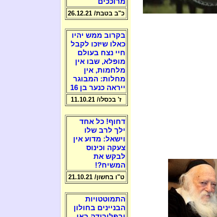
מרוככים
כ"ב בטבת/ 26.12.21
בקרוב ממש יהיו
כאלו שיזכו לקבל
חיי נצח בעולם
מופלא, שבו אין
מלחמות, אין
מחלות: המבוגר
ייראה כנער בן 16
ז' בכסלו/ 11.10.21
דחוף! כל אחד
ילך לרב שלו
וישאל: מדוע אין
צעקה וכינוס
לבקש את
המשיח?!
ט"ו בחשון/ 21.10.21
התמוטטויות
הבניינים בחולון
ובפלורידה באו