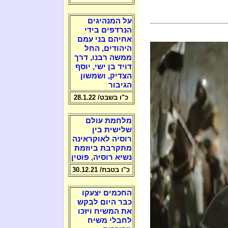
על המנהיגים
הנרדפים בידי
אחיהם בני עמם
היהודים, החל
ממשה רבנו, דרך
דויד בן ישי, יוסף
הצדיק, ושמשון
הגיבור
כ"ו בשבט/ 28.1.22
מלחמת עולם
שלישית בין
רוסיה לאוקראינה
מתקרבת ביוזמת
נשיא רוסיה, פוטין
כ"ו בטבת/ 30.12.21
החכמים יצעקו
כבר היום לבקש
את המשיח ויזכו
לחבלי משיח