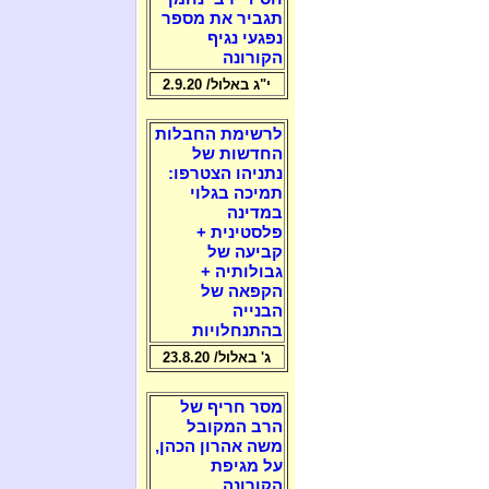
תגביר את מספר
נפגעי נגיף
הקורונה
י"ג באלול/ 2.9.20
לרשימת החבלות
החדשות של
נתניהו הצטרפו:
תמיכה בגלוי
במדינה
פלסטינית +
קביעה של
גבולותיה +
הקפאה של
הבנייה
בהתנחלויות
ג' באלול/ 23.8.20
מסר חריף של
הרב המקובל
משה אהרון הכהן,
על מגיפת
הקורונה