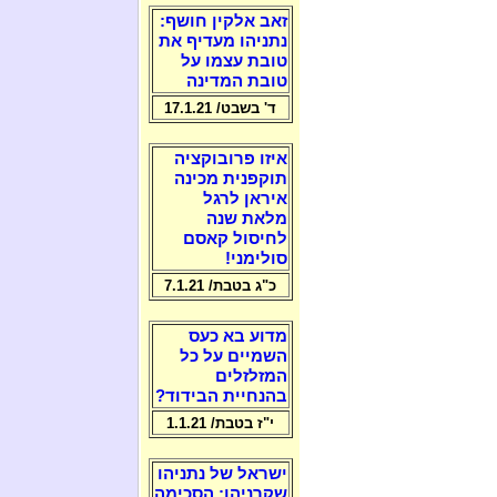
זאב אלקין חושף:
נתניהו מעדיף את
טובת עצמו על
טובת המדינה
ד' בשבט/ 17.1.21
איזו פרובוקציה
תוקפנית מכינה
איראן לרגל
מלאת שנה
לחיסול קאסם
סולימני!
כ"ג בטבת/ 7.1.21
מדוע בא כעס
השמיים על כל
המזלזלים
בהנחיית הבידוד?
י"ז בטבת/ 1.1.21
ישראל של נתניהו
שקרניהו: הסכימה