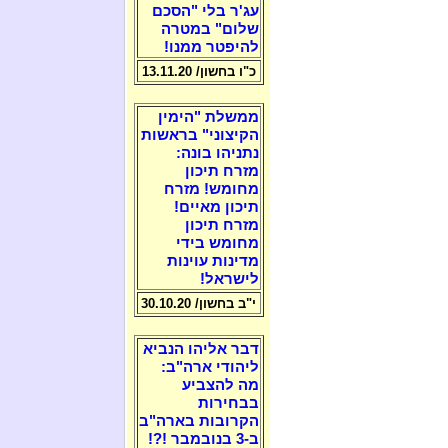
עג'ר בלי "הסכם
שלום" במטרה
להיפטר ממנו!
כ"ו בחשון/ 13.11.20
ממשלת "הימין
הקיצוני" בראשות
נתניהו בונה:
מזרח תיכון
מחומש! מזרח
תיכון מאיים!
מזרח תיכון
מחומש בידי
מדינות עוינות
לישראל!
י"ב בחשון/ 30.10.20
דבר אליהו הנביא
ליהודי ארה"ב:
מה להצביע
בבחירות
הקרובות בארה"ב
ב-3 בנובמבר !?!