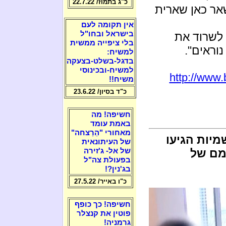
כ"ג בתמוז/ 22.7.22
אר כאן שארית
אין תקומה לעם
בישראל ובחו"ל
לשרוד את
בלי ציפייה ממשית
וראים".
למשיח:
בדגל-בשלט-בצעקה
למשיח-ובכינוסי
http://www.
משיח!!
כ"ד בסיון/ 23.6.22
חשיפה! מה
באמת עומד
מאחורי "הֵרַצחה"
יות הגיעו
של העיתונאית
מם של
של אל- ג'זירה
בפעולת צה"ל
בג'נין?!
כ"ו באייר/ 27.5.22
חשיפה! כך כופף
פוטין את קנצלר
גרמניה!