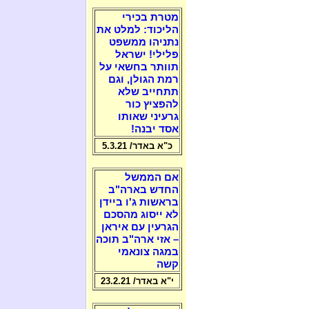
מטרת בכירי
הליכוד: למלט את
נתניהו ממשפט
פלילי! ישראל
תוותר בחשאי על
רמת הגולן, וגם
תתחייב שלא
להפציץ כור
גרעיני שאותו
אסד יבנה!
כ"א באדר/ 5.3.21
אם הממשל
החדש בארה"ב
בראשות ג'ו ביידן
לא ייסוג מהסכם
הגרעין עם איראן
– אזי ארה"ב תוכה
במגה צונאמי
קשה
י"א באדר/ 23.2.21