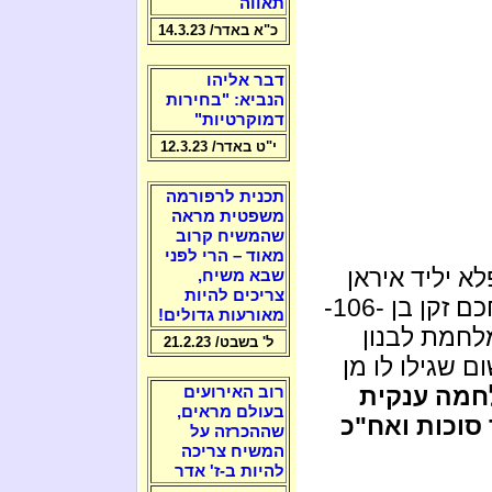
תאווה
כ"א באדר/ 14.3.23
דבר אליהו
הנביא: "בחירות
דמוקרטיות"
י"ט באדר/ 12.3.23
תכנית לרפורמה
משפטית מראה
שהמשיח קרוב
מאוד – הרי לפני
א יליד איראן
שבא משיח,
צריכים להיות
שגר בירושלים בשכונת כרם, והוא תלמיד חכם זקן בן -106-
מאורעות גדולים!
לחמת לבנון
ל' בשבט/ 21.2.23
 שגילו לו מן
חמה ענקית
רוב האירועים
בעולם מראים,
סוכות ואח"כ
שההכרזה על
המשיח צריכה
להיות ב-ז' אדר