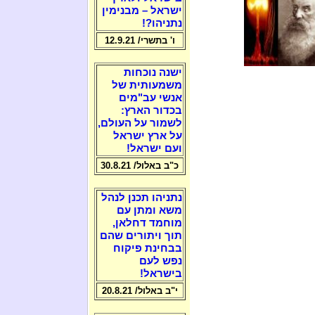
ישראל – מבנימין
נתניהו?!
ו' בתשרי/ 12.9.21
ישנה נוכחות
משמעותית של
אנשי עב"מים
בכדור הארץ:
לשמור על העולם,
על ארץ ישראל
ועם ישראל!
כ"ב באלול/ 30.8.21
נתניהו תכנן לנהל
משא ומתן עם
מוחמד דחלאן,
תוך ויתורים שהם
בבחינת פיקוח
נפש לעם
בישראל!
י"ב באלול/ 20.8.21