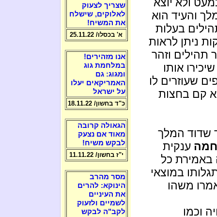
מעט ולא יוצא
שצריך לצעוק
לך והעיד הוא
לאלוקים, שישלח
את המשיח!
הילים בעלות
א' בכסלו/ 25.11.22
ת ניתן לראות
 תהילים וזהר
אנו מזהירים!
יכירו אותו
במלחמת גוג
ומגוג: גם
ים שעוזרים לו
האמריקאים יעלו
וא קם בחצות
על ישראל
כ"ד בחשון/ 18.11.22
הגאולה קרובה
 שדוד המלך
מאוד אם נצעק
לבקש משיח!
חמה
ענקית
י"ז בחשון/ 11.11.22
ה באמירת כל
גלותו במוצאי
מסר מהרב
מרו משהו
הינוקא: להרים
את העיניים
לשמיים ולזעוק
ה וכמו
לקב"ה לבקש