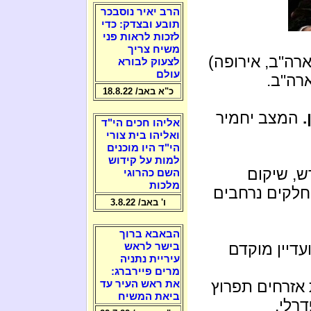
הרב יאיר נוסבכר
תובע ובצדק: כדי
לזכות לראות פני
משיח צריך
ארה"ב, אירופה)
לצעוק לבורא
עולם
רה"ב.
כ"א באב/ 18.8.22
.
המצב יחמיר
אליהו חכים הי"ד
ואליהו בית צורי
הי"ד היו מוכנים
למות על קידוש
ש, שיקום
השם כהרוגי
מלכות
 חלקים נרחבים
ו' באב/ 3.8.22
הבאבא ברוך
דיין מוקדם
בישר לראש
עיריית נתניה
מרים פיירברג:
 אזרחים תפרוץ
את ראש העיר עד
ביאת המשיח
רלי.