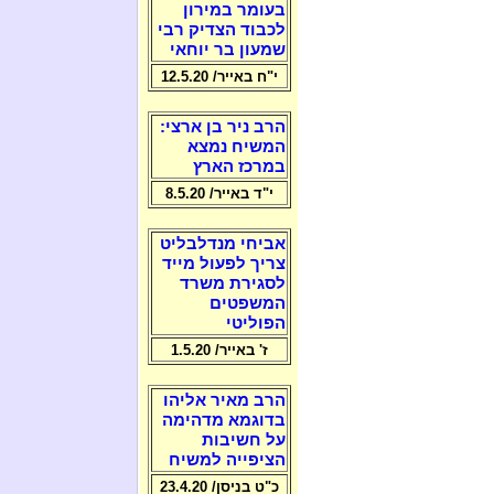
בעומר במירון
לכבוד הצדיק רבי
שמעון בר יוחאי
י"ח באייר/ 12.5.20
הרב ניר בן ארצי:
המשיח נמצא
במרכז הארץ
י"ד באייר/ 8.5.20
אביחי מנדלבליט
צריך לפעול מייד
לסגירת משרד
המשפטים
הפוליטי
ז' באייר/ 1.5.20
הרב מאיר אליהו
בדוגמא מדהימה
על חשיבות
הציפייה למשיח
כ"ט בניסן/ 23.4.20