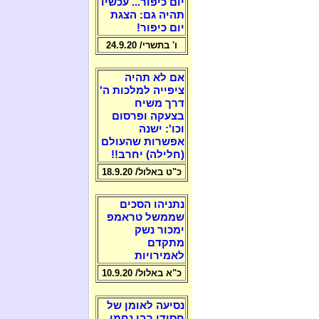
יום כיפור... עכשיו
תהיה גם: הצגת
יום כיפור!
ו' בתשרי/ 24.9.20
אם לא תהיה
ציפייה למלכות ה'
דרך משיח
בצעקה ופרסום
וכו': ישנה
אפשרות שהעולם
(חלילה) יחרב!!
כ"ט באלול/ 18.9.20
נתניהו הסכים
שממשל טראמפ
ימכור נשק
מתקדם
לאמירויות
כ"א באלול/ 10.9.20
נסיעה לאומן של
חסידי רבי נחמן