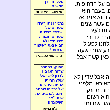
מלכותו דרך
 על הדחיפות.
המשיח!
. בעבר הוא
ה' בחשון/ 30.10.22
 והוא אמר אז
גם עשר שנים
נתניהו נתן לירדן
שטחים של
תו לעיר
ישראל בשיטת
רב כדורי
שטחים תמורת
"שלום": ולא
חנו לפעול
הביא זאת לאישור
רע אחרי שעה.
הכנסת!!
כאן קשה אבל
ב' בחשון/ 27.10.22
העוקץ בהסכם
שדות הגז בין
ה
אבל עדיין לא
לבנון לישראל!
עוקץ חריף!
מאיראן מלפני
אחיזת העיניים
רות מהזקן
של נתניהו שמסר
חינם לערבים את
הוא רשום
שטח "אי
אר שם ומי
השלום"!!
כ"ה בתשרי/