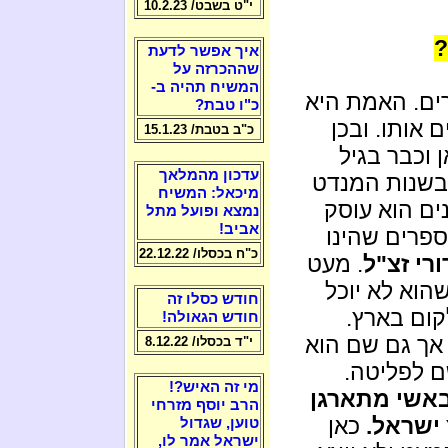
י"ט בשבט/ 10.2.23
?
איך אפשר לדעת
שההכרזה על
המשיח תהיה ב-
ים. האמת היא
כ"ו טבת?
אותו. ובכן
כ"ב בטבת/ 15.1.23
1 שנים באיראן וכבר בגיל
עדכון מהמלאך
 בשנות המנדט
מיכאל: המשיח
ם הוא עוסק
נמצא ופועל מתל
אביב!
ספרים שהינו
כ"ח בכסלו/ 22.12.22
רי זצ"ל
. מעט
הוא לא יוכל
חודש כסלו זה
קום בארץ.
חודש הגאולה!
 אך גם שם הוא
י"ד בכסלו/ 8.12.22
ם לפליטה.
מי זה האיש?!
באשי מתארגן
הרב יוסף מזרחי
 ישראל.
כאן
טוען, שגדול
ישראל אמר לו,