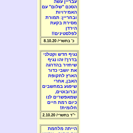
עבריין עשה
הסכם "שלום" עם
האמירויות
ובחריין: תמורת
מסירת בקעת
הירדן
לפלסטינים!!
כ' בתשרי/ 8.10.20
נגיף חדש וקטלני
בדרך! זהו נגיף
שיחזיר בהדרגה
את יושבי כדור
הארץ לתקופת
האבן, אחרי
שיפגע במחשבים
וברובוטים,
שמאפשרים לנו
כיום רמת חיים
חלומית!
י"ד בתשרי/ 2.10.20
הייתה מלחמת