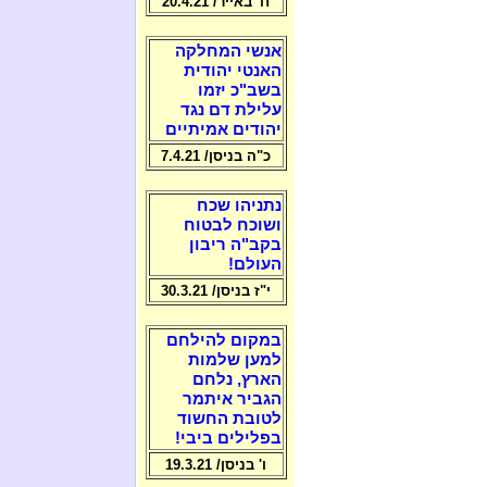
ח' באייר/ 20.4.21
אנשי המחלקה
האנטי יהודית
בשב"כ יזמו
עלילת דם נגד
יהודים אמיתיים
כ"ה בניסן/ 7.4.21
נתניהו שכח
ושוכח לבטוח
בקב"ה ריבון
העולם!
י"ז בניסן/ 30.3.21
במקום להילחם
למען שלמות
הארץ, נלחם
הגביר איתמר
לטובת החשוד
בפלילים ביבי!
ו' בניסן/ 19.3.21