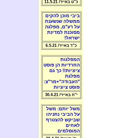
כ"ט באייר/ 11.5.21
ביבי מוכן להקים
ממשלה שנשענת
על רע"ם, מפלגה
מסוכנת למדינת
ישראל!
כ"ד באייר/ 6.5.21
המפלגות
החרדיות הן פוסט
ציוניות!! כך גם
מפלגת
"העבודה"+מר"צ:
פוסט ציוניות
י"ח באייר/ 30.4.21
משל יותם: משל
על הביבי נתניהו
שביקש להצטרף
לאחים
המוסלמים