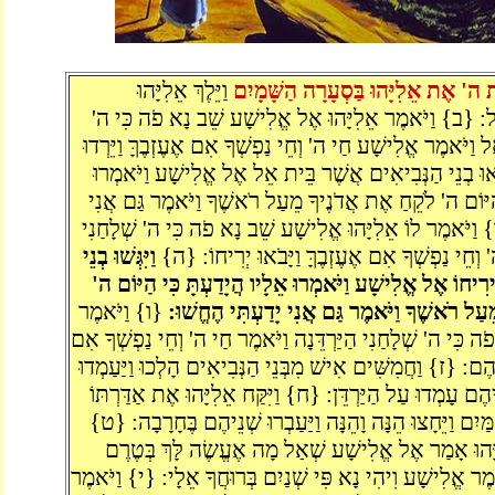
ֹת ה' אֶת אֵלִיָּהוּ בַּסְעָרָה הַשָּׁמָיִם
וַיֵּלֶךְ אֵלִיָּהוּ
גָּל: {ב} וַיֹּאמֶר אֵלִיָּהוּ אֶל אֱלִישָׁע שֵׁב נָא פֹה כִּי ה'
 וַיֹּאמֶר אֱלִישָׁע חַי ה' וְחֵי נַפְשְׁךָ אִם אֶעֶזְבֶךָּ וַיֵּרְדוּ
וּ בְנֵי הַנְּבִיאִים אֲשֶׁר בֵּית אֵל אֶל אֱלִישָׁע וַיֹּאמְרוּ
הַיּוֹם ה' לֹקֵחַ אֶת אֲדֹנֶיךָ מֵעַל רֹאשֶׁךָ וַיֹּאמֶר גַּם אֲנִי
} וַיֹּאמֶר לוֹ אֵלִיָּהוּ אֱלִישָׁע שֵׁב נָא פֹה כִּי ה' שְׁלָחַנִי
' וְחֵי נַפְשְׁךָ אִם אֶעֶזְבֶךָּ וַיָּבֹאוּ יְרִיחוֹ: {ה}
וַיִּגְּשׁוּ בְנֵי
רִיחוֹ אֶל אֱלִישָׁע וַיֹּאמְרוּ אֵלָיו הֲיָדַעְתָּ כִּי הַיּוֹם ה'
עַל רֹאשֶׁךָ וַיֹּאמֶר גַּם אֲנִי יָדַעְתִּי הֶחֱשׁוּ:
{ו} וַיֹּאמֶר
פֹה כִּי ה' שְׁלָחַנִי הַיַּרְדֵּנָה וַיֹּאמֶר חַי ה' וְחֵי נַפְשְׁךָ אִם
ׁנֵיהֶם: {ז} וַחֲמִשִּׁים אִישׁ מִבְּנֵי הַנְּבִיאִים הָלְכוּ וַיַּעַמְדוּ
יהֶם עָמְדוּ עַל הַיַּרְדֵּן: {ח} וַיִּקַּח אֵלִיָּהוּ אֶת אַדַּרְתּוֹ
ַמַּיִם וַיֵּחָצוּ הֵנָּה וָהֵנָּה וַיַּעַבְרוּ שְׁנֵיהֶם בֶּחָרָבָה: {ט}
ִיָּהוּ אָמַר אֶל אֱלִישָׁע שְׁאַל מָה אֶעֱשֶׂה לָּךְ בְּטֶרֶם
אמֶר אֱלִישָׁע וִיהִי נָא פִּי שְׁנַיִם בְּרוּחֲךָ אֵלָי: {י} וַיֹּאמֶר