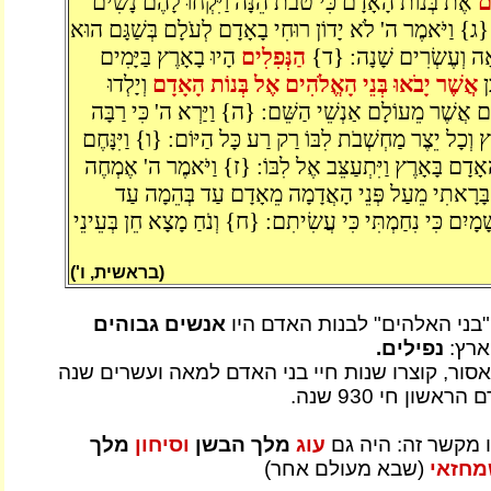
ים
אֶת בְּנוֹת הָאָדָם כִּי טֹבֹת הֵנָּה וַיִּקְחוּ לָהֶם נָשִׁים
 {ג} וַיֹּאמֶר ה' לֹא יָדוֹן רוּחִי בָאָדָם לְעֹלָם בְּשַׁגָּם הוּא
מֵאָה וְעֶשְׂרִים שָׁנָה: {ד}
הַנְּפִלִים
הָיוּ בָאָרֶץ בַּיָּמִים
ֵן
אֲשֶׁר יָבֹאוּ בְּנֵי הָאֱלֹהִים אֶל בְּנוֹת הָאָדָם
וְיָלְדוּ
ים אֲשֶׁר מֵעוֹלָם אַנְשֵׁי הַשֵּׁם: {ה} וַיַּרְא ה' כִּי רַבָּה
וְכָל יֵצֶר מַחְשְׁבֹת לִבּוֹ רַק רַע כָּל הַיּוֹם: {ו} וַיִּנָּחֶם
ָדָם בָּאָרֶץ וַיִּתְעַצֵּב אֶל לִבּוֹ: {ז} וַיֹּאמֶר ה' אֶמְחֶה
ּרָאתִי מֵעַל פְּנֵי הָאֲדָמָה מֵאָדָם עַד בְּהֵמָה עַד
ׁמָיִם כִּי נִחַמְתִּי כִּי עֲשִׂיתִם: {ח} וְנֹחַ מָצָא חֵן בְּעֵינֵי
(בראשית, ו')
"בני האלהים" לבנות האדם היו
אנשים גבוהים
ארץ:
נפילים.
ור, קוצרו שנות חיי בני האדם למאה ועשרים שנה
שון חי 930 שנה.
ו מקשר זה: היה גם
עוג
מלך הבשן
וסיחון
מלך
חזאי
(שבא מעולם אחר)