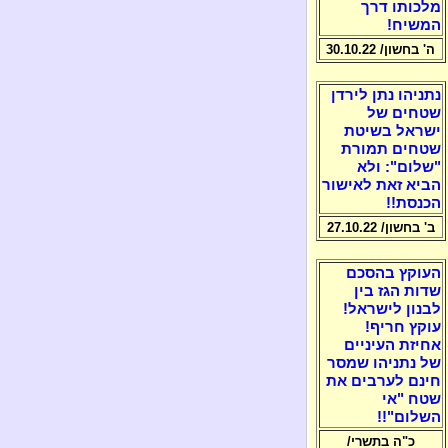
מלכותו דרך
המשיח!
ה' בחשון/ 30.10.22
נתניהו נתן לירדן
שטחים של
ישראל בשיטת
שטחים תמורת
"שלום": ולא
הביא זאת לאישור
הכנסת!!
ב' בחשון/ 27.10.22
העוקץ בהסכם
שדות הגז בין
לבנון לישראל!
עוקץ חריף!
אחיזת העיניים
של נתניהו שמסר
חינם לערבים את
שטח "אי
השלום"!!
כ"ה בתשרי/