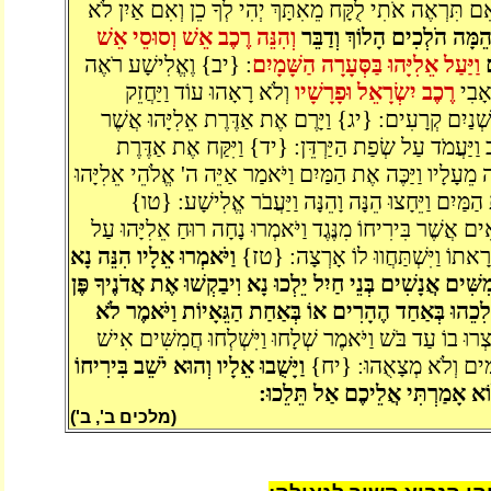
ם תִּרְאֶה אֹתִי לֻקָּח מֵאִתָּךְ יְהִי לְךָ כֵן וְאִם אַיִן לֹא
 הֵמָּה הֹלְכִים הָלוֹךְ וְדַבֵּר
וְהִנֵּה רֶכֶב אֵשׁ וְסוּסֵי אֵשׁ
ֶם
וַיַּעַל אֵלִיָּהוּ בַּסְּעָרָה הַשָּׁמָיִם
: {יב} וֶאֱלִישָׁע רֹאֶה
אָבִי
רֶכֶב יִשְׂרָאֵל וּפָרָשָׁיו
וְלֹא רָאָהוּ עוֹד וַיַּחֲזֵק
 לִשְׁנַיִם קְרָעִים: {יג} וַיָּרֶם אֶת אַדֶּרֶת אֵלִיָּהוּ אֲשֶׁר
ׁב וַיַּעֲמֹד עַל שְׂפַת הַיַּרְדֵּן: {יד} וַיִּקַּח אֶת אַדֶּרֶת
ה מֵעָלָיו וַיַּכֶּה אֶת הַמַּיִם וַיֹּאמַר אַיֵּה ה' אֱלֹהֵי אֵלִיָּהוּ
ַמַּיִם וַיֵּחָצוּ הֵנָּה וָהֵנָּה וַיַּעֲבֹר אֱלִישָׁע: {טו}
ִיאִים אֲשֶׁר בִּירִיחוֹ מִנֶּגֶד וַיֹּאמְרוּ נָחָה רוּחַ אֵלִיָּהוּ עַל
ְרָאתוֹ וַיִּשְׁתַּחֲווּ לוֹ אָרְצָה: {טז}
וַיֹּאמְרוּ אֵלָיו הִנֵּה נָא
ִּׁים אֲנָשִׁים בְּנֵי חַיִל יֵלְכוּ נָא וִיבַקְשׁוּ אֶת אֲדֹנֶיךָ פֶּן
ְׁלִכֵהוּ בְּאַחַד הֶהָרִים אוֹ בְּאַחַת הַגֵּאָיוֹת וַיֹּאמֶר לֹא
צְרוּ בוֹ עַד בֹּשׁ וַיֹּאמֶר שְׁלָחוּ וַיִּשְׁלְחוּ חֲמִשִּׁים אִישׁ
 יָמִים וְלֹא מְצָאֻהוּ: {יח}
וַיָּשֻׁבוּ אֵלָיו וְהוּא יֹשֵׁב בִּירִיחוֹ
ֹא אָמַרְתִּי אֲלֵיכֶם אַל תֵּלֵכוּ:
(מלכים ב', ב')