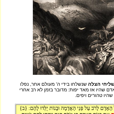
ליחי הצלה
שנשלחו בידי ה' מעולם אחר, נפלו
ם שהיו אז מאד יפות: מדובר בזמן לא רב אחרי
היו טהורים ויפים.
 הָאָדָם לָרֹב עַל פְּנֵי הָאֲדָמָה וּבָנוֹת יֻלְּדוּ לָהֶם: {ב}