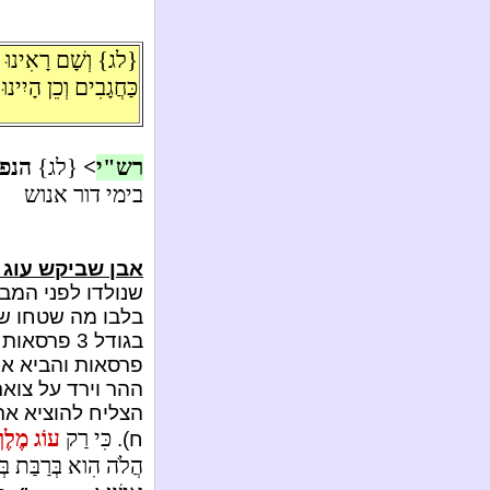
{לג} וְשָׁם רָאִינוּ
כַּחֲגָבִים וְכֵן הָיִינוּ
רש"י
>
{לג}
הנפי
בימי דור אנוש
אבן שביקש עוג 
שנולדו לפני המב
פרסאות והביא או
ההר וירד על צואר
הצליח להוציא את 
כִּי רַק
עוֹג מֶלֶךְ
ח).
הֲלֹה הִוא בְּרַבַּת בְּנ