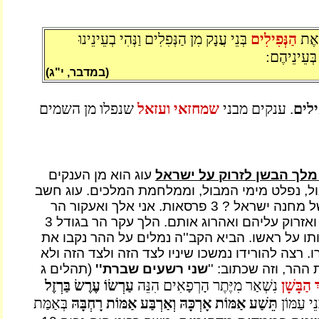
 אֶת
הַנְּפִילִים
בְּנֵי עֲנָק מִן הַנְּפִלִים וַנְּהִי בְעֵינֵינוּ
 בְּעֵינֵיהֶם:
(במדבר, י"ג)
לים
. ענקים מבני
שמחזאי ועזאל
שנפלו מן השמים
מלך הבשן לזרוק על ישראל
עוג הוא מן הענקים
ול, נפלט מימי המבול, וממלחמת המלכים. עוג חשב
בלבו מה שטחו של מחנה ישראל ? 3 פרסאות. אני אלך ואעקור הר
בגודל 3 פרסאות ואזרוק עליהם ואהרוג אותם. הלך עקר הר בגודל 3
תו על ראשו. הביא הקב''ה נמלים על ההר נקבו את
ו. רצה להורידו נמשכו שיניו לצד הזה ולצד הזה ולא
ההר, וזה שכתוב: ''
שני רשעים שברת''
(תהלים ג
 הַבָּשָׁן
נִשְׁאַר מִיֶּתֶר הָרְפָאִים הִנֵּה
עַרְשׂוֹ עֶרֶשׂ בַּרְזֶל
ֵי עַמּוֹן
תֵּשַׁע אַמּוֹת אָרְכָּהּ וְאַרְבַּע אַמּוֹת רָחְבָּהּ
בְּאַמַּת