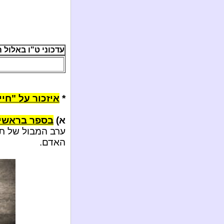
עדכוני ט"ו באלול ה'תשע"
*
איזכור על "חי
א)
בספר בראשית
ערב המבול של תקו
האדם.