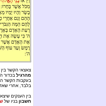
וַיִּרְאוּ
בְנֵי הָאֱלֹהִ
מִכֹּל אֲשֶׁר בָּחָרוּ:
בָשָׂר וְהָיוּ יָמָיו 
הָהֵם וְגַם אַחֲרֵי כ
לָהֶם הֵמָּה הַגִּבֹּרִ
רָעַת הָאָדָם בָּאָרֶץ 
ה' כִּי עָשָׂה אֶת הָא
אֶת הָאָדָם אֲשֶׁר בָ
רֶמֶשׂ וְעַד עוֹף הַשָּ
ה':
צאצאי הקשר בין 
מהרגיל
בכדור ה
בעקבות הקשר האס
בלבד, אחרי שאדם הרא
בין הענקים שיצא
חשבון
בניו של
שמ