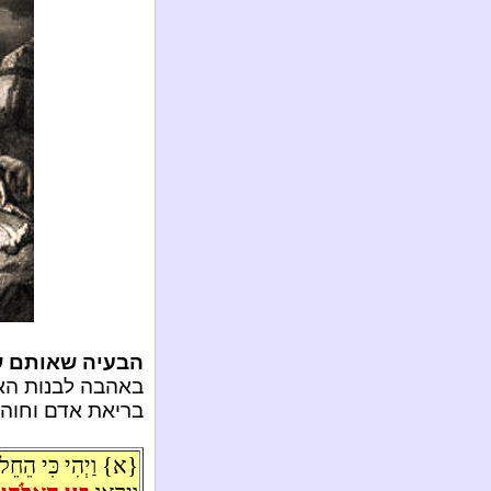
הבעיה שאותם ש
באהבה לבנות האד
בריאת אדם וחוה ש
{א} וַיְהִי כִּי הֵחֵל