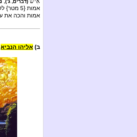
אִישׁ
,
מ
(דברים, ג')
אמות והכה את ע
ב)
אליהו הנביא
ע