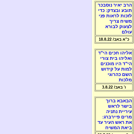
הרב יאיר נוסבכר
תובע ובצדק: כדי
לזכות לראות פני
משיח צריך
לצעוק לבורא
עולם
כ"א באב/ 18.8.22
אליהו חכים הי"ד
ואליהו בית צורי
הי"ד היו מוכנים
למות על קידוש
השם כהרוגי
מלכות
ו' באב/ 3.8.22
הבאבא ברוך
בישר לראש
עיריית נתניה
מרים פיירברג:
את ראש העיר עד
ביאת המשיח