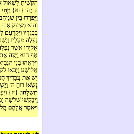
הִקְשִׁיתָ לִשְׁאוֹל אִ
יִהְיֶה: {יא}
וַיְהִי
וַיַּפְרִדוּ בֵּין שְׁנֵיה
וְהוּא מְצַעֵק אָבִי 
בִּבְגָדָיו וַיִּקְרָעֵם
נָפְלָה מֵעָלָיו וַיָּשָ
אֵלִיָּהוּ אֲשֶׁר נָפְלָ
אַף הוּא וַיַּכֶּה אֶת ה
וַיִּרְאֻהוּ בְנֵי הַנְּב
אֱלִישָׁע וַיָּבֹאוּ לִק
יֵשׁ אֶת עֲבָדֶיךָ חֲמִש
נְשָׂאוֹ רוּחַ ה' וַיַּש
תִשְׁלָחוּ
: {יז} וַיִּפְ
וַיְבַקְשׁוּ שְׁלֹשָׁה
וַיֹּאמֶר אֲלֵהֶם הֲלו