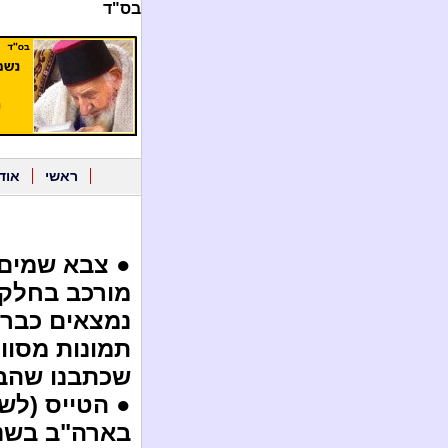
בס"ד
ראשי
אוד
● צבא שמים
מורכב בחלקו
נמצאים כבר 
תמונות מסוו
שכתבנו שהב
● הטייס (לש
בארה"ב בשנת 1989 ראיתי עם הטייס הרא