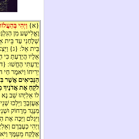
{א}
וַיְהִי בְּהַעֲלו
וֶאֱלִישָׁע מִן הַגִּלְ
שְׁלָחַנִי עַד בֵּית אֵל
בֵּית אֵל: {ג} וַיֵּצְא
אֵלָיו הֲיָדַעְתָּ כִּי 
יָדַעְתִּי הֶחֱשׁוּ: {ד
יְרִיחוֹ וַיֹּאמֶר חַי ה
הַנְּבִיאִים אֲשֶׁר בִּי
לֹקֵחַ אֶת אֲדֹנֶיךָ מֵ
לוֹ אֵלִיָּהוּ שֵׁב נָא 
אֶעֶזְבֶךָּ וַיֵּלְכוּ שְ
מִנֶּגֶד מֵרָחוֹק וּשְׁנֵ
וַיִּגְלֹם וַיַּכֶּה אֶת ה
וַיְהִי כְעָבְרָם וְאֵל
אֶלָּקַח מֵעִמָּךְ וַיֹּ