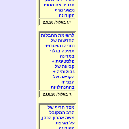
תגביר את מספר
נפגעי נגיף
הקורונה
י"ג באלול/ 2.9.20
לרשימת החבלות
החדשות של
נתניהו הצטרפו:
תמיכה בגלוי
במדינה
פלסטינית +
קביעה של
גבולותיה +
הקפאה של
הבנייה
בהתנחלויות
ג' באלול/ 23.8.20
מסר חריף של
הרב המקובל
משה אהרון הכהן,
על מגיפת
הקורונה