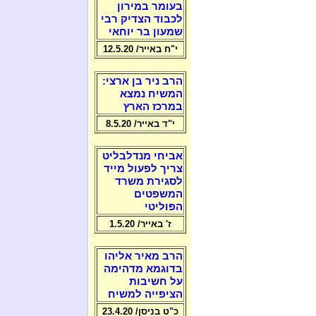
בעומר במירון
לכבוד הצדיק רבי
שמעון בר יוחאי
י"ח באייר/ 12.5.20
הרב ניר בן ארצי:
המשיח נמצא
במרכז הארץ
י"ד באייר/ 8.5.20
אביחי מנדלבליט
צריך לפעול מייד
לסגירת משרד
המשפטים
הפוליטי
ז' באייר/ 1.5.20
הרב מאיר אליהו
בדוגמא מדהימה
על חשיבות
הציפייה למשיח
כ"ט בניסן/ 23.4.20