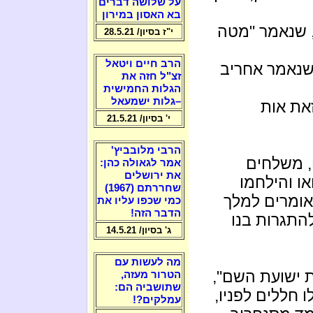
על שלושה דברים
בא האסון במירון
, שנאמר "מטה
י"ז בסיון/ 28.5.21
הרב חיים ויטאל
שנאמר אחריב
זצ"ל חזה את
הגלות החמישית
–גלות ישמעאל
את אות
י' בסיון/ 21.5.21
הרבי מלובביץ'
, משלחים
אמר לגאולה כהן:
את ירושלים
או והילחמו
שחררתם (1967)
 אומרים למלך
כמי שכפו עליו את
הדבר הזה!
התגרות בנו
ג' בסיון/ 14.5.21
מה לעשות עם
ת ישועת השם",
הטרור מעזה,
שתושביה הם:
ו חללים לפניו,
עמלקים?!