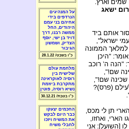
שמים וארץ.
ום ישאג
על המנהיגים
הנרדפים בידי
אחיהם בני עמם
היהודים, החל
ור אותם ביד
ממשה רבנו, דרך
דויד בן ישי, יוסף
מי ישראל",
הצדיק, ושמשון
 למלאך הממונה
הגיבור
ומר: "היכן
כ"ו בשבט/ 28.1.22
"הנה ה’ רוכב
מלחמת עולם
נה שם!",
שלישית בין
שכינה שם!",
רוסיה לאוקראינה
מתקרבת ביוזמת
ילם (פרס)?
נשיא רוסיה, פוטין
כ"ו בטבת/ 30.12.21
ארי תן לי מכס,
החכמים יצעקו
כבר היום לבקש
הארי, ואחזו,
את המשיח ויזכו
ו [השועל]: אני
לחבלי משיח