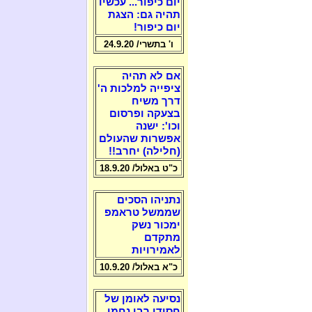
יום כיפור... עכשיו
תהיה גם: הצגת
יום כיפור!
ו' בתשרי/ 24.9.20
אם לא תהיה
ציפייה למלכות ה'
דרך משיח
בצעקה ופרסום
וכו': ישנה
אפשרות שהעולם
(חלילה) יחרב!!
כ"ט באלול/ 18.9.20
נתניהו הסכים
שממשל טראמפ
ימכור נשק
מתקדם
לאמירויות
כ"א באלול/ 10.9.20
נסיעה לאומן של
חסידי רבי נחמן