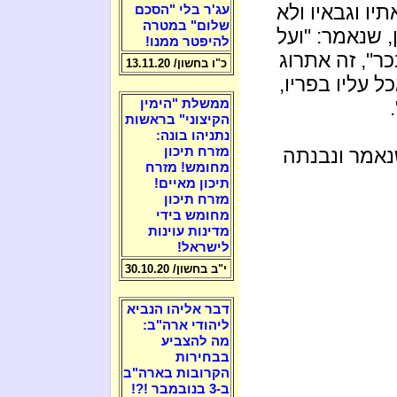
יו וגבאיו ולא
עג'ר בלי "הסכם
שלום" במטרה
, שנאמר: "ועל
להיפטר ממנו!
ר", זה אתרוג
כ"ו בחשון/ 13.11.20
 עליו בפריו,
ממשלת "הימין
הקיצוני" בראשות
נתניהו בונה:
נאמר ונבנתה
מזרח תיכון
מחומש! מזרח
תיכון מאיים!
מזרח תיכון
מחומש בידי
מדינות עוינות
לישראל!
י"ב בחשון/ 30.10.20
דבר אליהו הנביא
ליהודי ארה"ב:
מה להצביע
בבחירות
הקרובות בארה"ב
ב-3 בנובמבר !?!