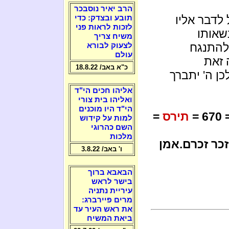
הרב יאיר נוסבכר
 לדבר אליו
תובע ובצדק: כדי
לזכות לראות פני
שאותו
משיח צריך
להתנגח
לצעוק לבורא
עולם
 זאת
כ"א באב/ 18.8.22
ן ה' יתברך
אליהו חכים הי"ד
ואליהו בית צורי
הי"ד היו מוכנים
= 6
תירס
=
למות על קידוש
השם כהרוגי
מלכות
כר זכרם.אמן
ו' באב/ 3.8.22
הבאבא ברוך
בישר לראש
עיריית נתניה
מרים פיירברג:
את ראש העיר עד
ביאת המשיח