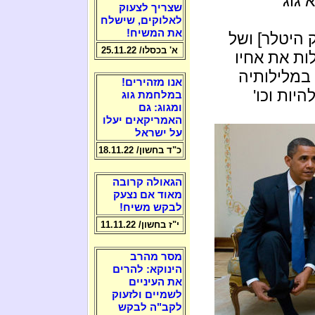
 גוג
שצריך לצעוק
לאלוקים, שישלח
את המשיח!
 היטלר] ושל
א' בכסלו/ 25.11.22
ות את אחיו
במלילותיה
אנו מזהירים!
יות וכו'
במלחמת גוג
ומגוג: גם
האמריקאים יעלו
על ישראל
כ"ד בחשון/ 18.11.22
הגאולה קרובה
מאוד אם נצעק
לבקש משיח!
י"ז בחשון/ 11.11.22
מסר מהרב
הינוקא: להרים
את העיניים
לשמיים ולזעוק
לקב"ה לבקש