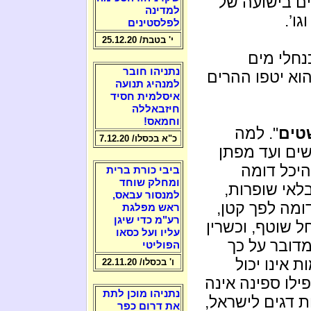
ים בישועה של
למדינה
ו’.
לפלסטינים
י' בטבת/ 25.12.20
נחלי מים
נתניהו חובר
הוא יטפו ההרים
למנהיג תנועה
איסלמית חסיד
חיזבאללה
וחמאס!
טים
". למה
כ"א בכסלו/ 7.12.20
שים ועד מפתן
יכל דומה
ביבי כורת ברית
ומחלק שוחד
לאי שופרות,
למנסור עבאס,
ומה לפך קטן,
ראש מפלגת
רע"מ כדי שיגן
ל שוטף, וכשרין
עליו ועל כסאו
דובר על כך
הפוליטי
 אינו יכול
ו' בכסלו/ 22.11.20
פילו ספינה אינה
נתניהו מוכן לתת
ות דגים לישראל,
את דרום כפר