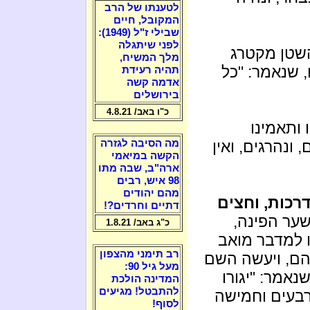
לטענתו של הרב
המקובל, חיים
שבילי ז"ל (1949):
לפני שיתגלה
השטן מקטרג
מלך המשיח,
 שנאמר: "כל
תהיה רעידת
אדמה קשה
בירושלים
כ"ו באב/ 4.8.21
ותאמינו
 ונהרגים, ואין
מה הסיבה לגזרה
הקשה במיאמי
ארה"ב, שבה מתו
98 איש, רבים
מהם יהודים
רכות, וחצים
דתיים וחרדים?!
שער הפינה,
כ"ג באב/ 1.8.21
 למדבר מואב
רב תימני מהצפון
ההם, ויעשה השם
מעל גיל 90:
נאמר: "יגורו
המדינה הולכת
להתבטל! מגיעים
רבעים וחמישה
לסוף!