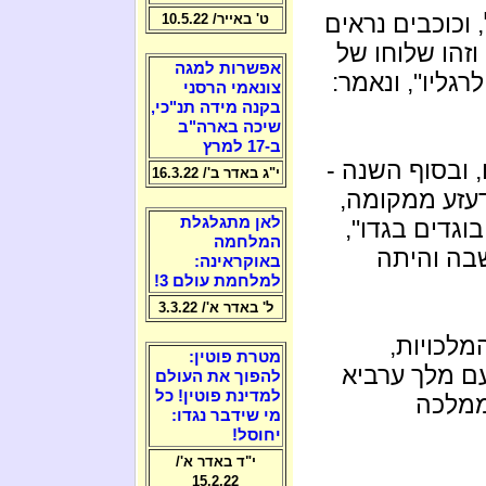
 וכוכבים נראים
ט' באייר/ 10.5.22
וזהו שלוחו של
אפשרות למגה
רגליו", ונאמר:
צונאמי הרסני
בקנה מידה תנ"כי,
שיכה בארה"ב
ב-17 למרץ
, ובסוף השנה -
י"ג באדר ב'/ 16.3.22
דעזע ממקומה,
לאן מתגלגלת
בוגדים בגדו",
המלחמה
שבה והיתה
באוקראינה:
למלחמת עולם 3!
ל' באדר א'/ 3.3.22
לכויות,
מטרת פוטין:
עם מלך ערביא
להפוך את העולם
למדינת פוטין! כל
 ממלכה
מי שידבר נגדו:
יחוסל!
י"ד באדר א'/
15.2.22