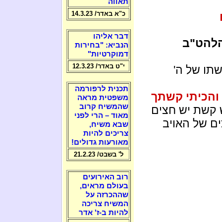
תאווה
כ"א באדר/ 14.3.23
דבר אליהו
להט"ב
הנביא: "בחירות
דמוקרטיות"
י"ט באדר/ 12.3.23
שתו של ה'
תכנית לרפורמה
והכיתי קשתך
משפטית מראה
שהמשיח קרוב
ש קשת יש חצים
מאוד – הרי לפני
ם של האויב
שבא משיח,
צריכים להיות
מאורעות גדולים!
ל' בשבט/ 21.2.23
רוב האירועים
בעולם מראים,
שההכרזה על
המשיח צריכה
להיות ב-ז' אדר