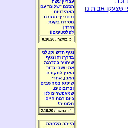
כו':
עבריין עשה
הסכם "שלום" עם
 שצעקו אבותינו
האמירויות
ובחריין: תמורת
מסירת בקעת
הירדן
לפלסטינים!!
כ' בתשרי/ 8.10.20
נגיף חדש וקטלני
בדרך! זהו נגיף
שיחזיר בהדרגה
את יושבי כדור
הארץ לתקופת
האבן, אחרי
שיפגע במחשבים
וברובוטים,
שמאפשרים לנו
כיום רמת חיים
חלומית!
י"ד בתשרי/ 2.10.20
הייתה מלחמת