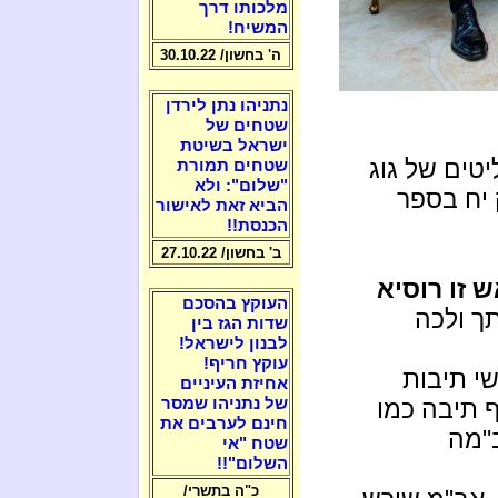
מלכותו דרך
המשיח!
ה' בחשון/ 30.10.22
נתניהו נתן לירדן
שטחים של
ישראל בשיטת
יטים של גוג
שטחים תמורת
"שלום": ולא
ק יח בספר
הביא זאת לאישור
הכנסת!!
ב' בחשון/ 27.10.22
 זו רוסיא
העוקץ בהסכם
תך ולכה
שדות הגז בין
לבנון לישראל!
עוקץ חריף!
שי תיבות
אחיזת העיניים
ף תיבה כמו
של נתניהו שמסר
חינם לערבים את
ב"מה
שטח "אי
השלום"!!
כ"ה בתשרי/