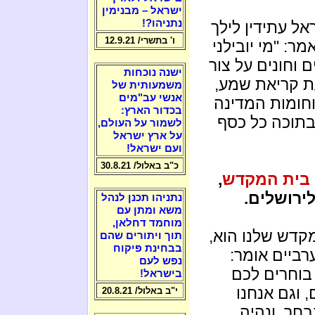
ישראל – מבנימין
נתניהו?!
אל עתידין לילך
ו' בתשרי/ 12.9.21
ר: "מי יובילני
ם וחונים על צור
ישנה נוכחות
עת קריאת שמע,
משמעותית של
אנשי עב"מים
וחומות המדינה
בכדור הארץ:
בתוכה כל כסף
לשמור על העולם,
על ארץ ישראל
ועם ישראל!
כ"ב באלול/ 30.8.21
 בית המקדש
,
ירושלים.
נתניהו תכנן לנהל
משא ומתן עם
מוחמד דחלאן,
מקדש שלנו הוא,
תוך ויתורים שהם
בבחינת פיקוח
רביים אומר:
נפש לעם
בוחרים לכם
בישראל!
 וגם אנחנו
י"ב באלול/ 20.8.21
חר, ונהיה