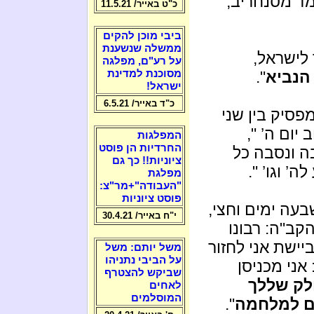
מד מסנחריב,
כ"ט באייר/ 11.5.21
ביבי מוכן להקים
ממשלה שנשענת
 לישראל,
על רע"ם, מפלגה
הנביא
".
מסוכנת למדינת
ישראל!
כ"ד באייר/ 6.5.21
מפסיק בין שני
יום ה’ ",
המפלגות
החרדיות הן פוסט
בה ונסבה כל
ציוניות!! כך גם
’ וגו’ ".
מפלגת
"העבודה"+מר"צ:
פוסט ציוניות
שבעה ימים וחצי,
י"ח באייר/ 30.4.21
קב"ה: רבונו
יישת אני לחזור
משל יותם: משל
על הביבי נתניהו
אני מכניסן
שביקש להצטרף
ולק שללך
לאחים
המוסלמים
לם למלחמה
".