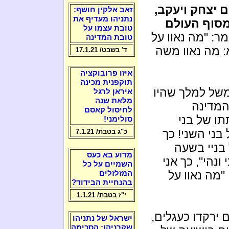
ם יצחק ויעקב,
זאב אלקין חושף:
נתניהו מעדיף את
מסוף העולם
טובת עצמו על
מר: "מה נאוו על
טובת המדינה
: מה נאוו משה
ד' בשבט/ 17.1.21
איזו פרובוקציה
תוקפנית מכינה
משל למלך שהיו
איראן לרגל
מלאת שנה
המדינה
לחיסול קאסם
ו של בני
סולימני!
ני השני! כך
כ"ג בטבת/ 7.1.21
בניי בשעה
מדוע בא כעס
נהי", כך אני
השמיים על כל
מה נאוו על
המזלזלים
בהנחיית הבידוד?
י"ז בטבת/ 1.1.21
ם ירקדו כעגלים,
ישראל של נתניהו
שקרניהו: הסכימה