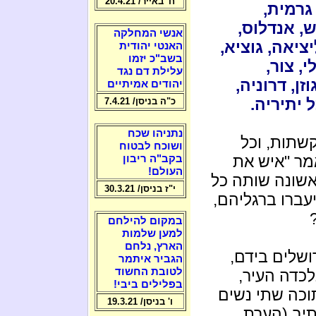
ח' באייר/ 20.4.21
גרמית,
ש, אנדלוס,
אנשי המחלקה
יציאה, גוציא,
האנטי יהודית
בשב"כ יזמו
, צור,
עלילת דם נגד
זן, דרוניה,
יהודים אמיתיים
 יתיריה.
כ"ה בניסן/ 7.4.21
נתניהו שכח
קשתות, וכל
ושוכח לבטוח
מר "איש את
בקב"ה ריבון
העולם!
אשונה שותה כל
י"ז בניסן/ 30.3.21
עברו ברגליהם,
במקום להילחם
למען שלמות
הארץ, נלחם
ושלים בידם,
הגביר איתמר
לטובת החשוד
לכדה העיר,
בפלילים ביבי!
תוכה שתי נשים
ו' בניסן/ 19.3.21
תיב (הערת