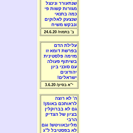
שנתעורר ונינצל
מגזרות קשות פי
כמה בתנאי
שנצעק לאלוקים
ונבקש משיח
ב' בתמוז/ 24.6.20
עלילת הדם
בפרשת דומא זו
מזימה פלסטינית
בשיתוף פעולה
עם סוכני ביון
יהודונים
ישראלים!
י"א בסיון/ 3.6.20
ה' לא רוצה
לראותכם באומן!
גם לא בברוקלין
בציון של הצדיק
הרבי
מליובאוויטש! וגם
לא בפסטיבל ל"ג