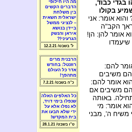
ו בגדי כבוד,
מה היו חילופי
הדברים הקשים
מיע בקולו
בין משלחת
והוא אומר: אני
ישראלית חשאית
– לנציגי ממשל
ראך הקב"ה
ביידן בנושא
א אומר להן: הן!
איראן והנשק
הגרעיני!?
 שיעמדו
ל' בשבט/ 12.2.21
הרבנית מרים
ומר להם:
רוזנטל: בחודש
אדר כל העולם
והם משיבים
מתהפך!
הוא אומר להם:
כ"ה בשבט/ 7.2.21
והם משיבים אם
כל האלפים האלה
חילה. באותה
שנפלו בימי דויד,
וא אומר: מי
לא נפלו אלא על
ידי שלא תבעו את
 משיח ה’, מבני
בית המקדש!
ט"ו בשבט/ 28.1.21