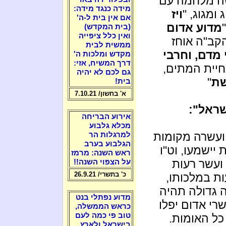
שה מלחמה עם
מידה כנגד מידה:
ג ומגוג, "
ויז
אם אין בית ל-ה'
מדוע אדום
(בית המקדש)
ואין כלל ציפייה
שהקב"ה אוחז
ממשית לבית
מדם, וחרבי
מקדש ומלכות ה'
דרך המשיח, אזי:
חיית המתים,
גם לכם לא יהיה
שת
"
בית!
א' בחשון/ 7.10.21
שראל":
אירוע הבריחה
מכלא גלבוע
ועשרה מקומות
למרגלות הר
הגלבוע בערב
 יישמעו, וט"ו
ראש השנה: מרמז
 ועשר רעות
על הצפוי השנה!!
כ' בתשרי/ 26.9.21
עות במלכותו,
ה גדולה תהיה
מדוע נפתלי בנט
רי אדום יפלו
כראש הממשלה,
טוב פי כמה לעם
 כל האומות.
בישראל ולארץ