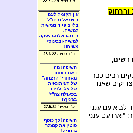
כ"ג בתמוז/ 22.7.22
 והרחוק
אין תקומה לעם
בישראל ובחו"ל
בלי ציפייה ממשית
למשיח:
בדגל-בשלט-בצעקה
למשיח-ובכינוסי
משיח!!
כ"ד בסיון/ 23.6.22
רשים,
חשיפה! מה
באמת עומד
קים רבים כבר
מאחורי "הֵרַצחה"
צדיקים שאנו
של העיתונאית
של אל- ג'זירה
בפעולת צה"ל
בג'נין?!
לבוא עם ענני
כ"ו באייר/ 27.5.22
 "וארו עם ענני
חשיפה! כך כופף
פוטין את קנצלר
גרמניה!