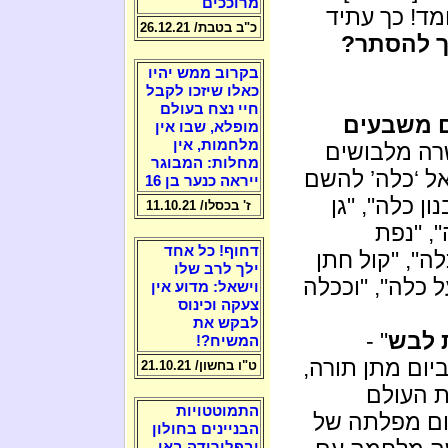
מרוככים
מד! כך עתיד
כ"ב בטבת/ 26.12.21
ך להסתר?
בקרוב ממש יהיו
כאלו שיזכו לקבל
חיי נצח בעולם
ם משבעים
מופלא, שבו אין
מלחמות, אין
שרה מלבושים
מחלות: המבוגר
אל ‘כלה’ להשם
ייראה כנער בן 16
ון כלה", "גן
ז' בכסלו/ 11.10.21
", "נפת
דחוף! כל אחד
ה", "קול חתן
ילך לרב שלו
 כלה", "וככלה
וישאל: מדוע אין
צעקה וכינוס
לבקש את
 לבש
" -
המשיח?!
 ביום מתן תורה,
ט"ו בחשון/ 21.10.21
ת העולם
התמוטטויות
יום מפלתה של
הבניינים בחולון
ובפלורידה באו