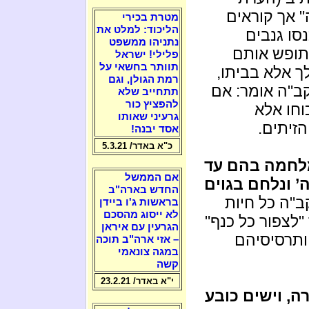
" אך קוראים
מטרת בכירי
הליכוד: למלט את
סו גנבים
נתניהו ממשפט
 תופש אותם
פלילי! ישראל
תוותר בחשאי על
ך אלא בביתו,
רמת הגולן, וגם
קב"ה אומר: אם
תתחייב שלא
להפציץ כור
כוחו אלא
גרעיני שאותו
זיתים.
אסד יבנה!
כ"א באדר/ 5.3.21
לחמה בהם עד
אם הממשל
 ונלחם בגוים
החדש בארה"ב
ב"ה כל חיות
בראשות ג'ו ביידן
לא ייסוג מהסכם
לצפור כל כנף"
הגרעין עם איראן
 ותרסיסיהם
– אזי ארה"ב תוכה
במגה צונאמי
קשה
י"א באדר/ 23.2.21
, וישים כובע