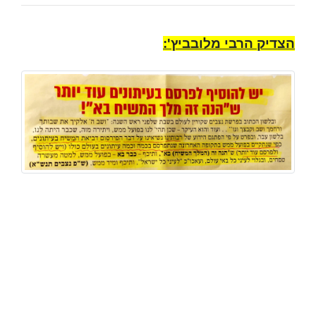
הצדיק הרבי מלובביץ':