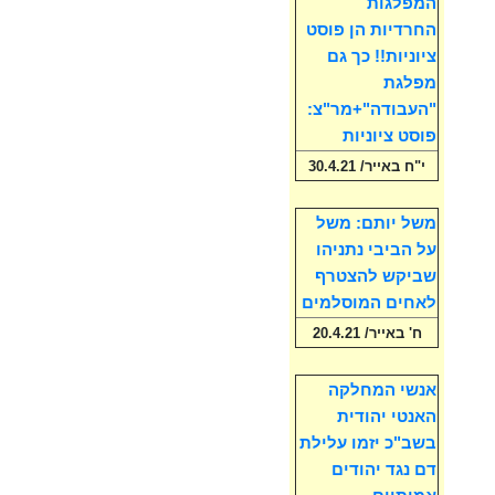
המפלגות
החרדיות הן פוסט
ציוניות!! כך גם
מפלגת
"העבודה"+מר"צ:
פוסט ציוניות
י"ח באייר/ 30.4.21
משל יותם: משל
על הביבי נתניהו
שביקש להצטרף
לאחים המוסלמים
ח' באייר/ 20.4.21
אנשי המחלקה
האנטי יהודית
בשב"כ יזמו עלילת
דם נגד יהודים