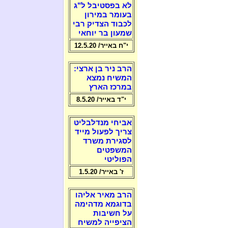
לא בפסטיבל ל"ג
בעומר במירון
לכבוד הצדיק רבי
שמעון בר יוחאי
י"ח באייר/ 12.5.20
הרב ניר בן ארצי:
המשיח נמצא
במרכז הארץ
י"ד באייר/ 8.5.20
אביחי מנדלבליט
צריך לפעול מייד
לסגירת משרד
המשפטים
הפוליטי
ז' באייר/ 1.5.20
הרב מאיר אליהו
בדוגמא מדהימה
על חשיבות
הציפייה למשיח