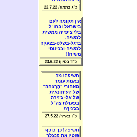
כ"ג בתמוז/ 22.7.22
אין תקומה לעם
בישראל ובחו"ל
בלי ציפייה ממשית
למשיח:
בדגל-בשלט-בצעקה
למשיח-ובכינוסי
משיח!!
כ"ד בסיון/ 23.6.22
חשיפה! מה
באמת עומד
מאחורי "הֵרַצחה"
של העיתונאית
של אל- ג'זירה
בפעולת צה"ל
בג'נין?!
כ"ו באייר/ 27.5.22
חשיפה! כך כופף
פוטין את קנצלר