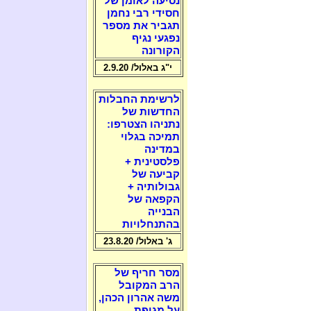
נסיעה לאומן של
חסידי רבי נחמן
תגביר את מספר
נפגעי נגיף
הקורונה
י"ג באלול/ 2.9.20
לרשימת החבלות
החדשות של
נתניהו הצטרפו:
תמיכה בגלוי
במדינה
פלסטינית +
קביעה של
גבולותיה +
הקפאה של
הבנייה
בהתנחלויות
ג' באלול/ 23.8.20
מסר חריף של
הרב המקובל
משה אהרון הכהן,
על מגיפת