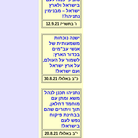
בישראל ולארץ
ישראל – מבנימין
נתניהו?!
ו' בתשרי/ 12.9.21
ישנה נוכחות
משמעותית של
אנשי עב"מים
בכדור הארץ:
לשמור על העולם,
על ארץ ישראל
ועם ישראל!
כ"ב באלול/ 30.8.21
נתניהו תכנן לנהל
משא ומתן עם
מוחמד דחלאן,
תוך ויתורים שהם
בבחינת פיקוח
נפש לעם
בישראל!
י"ב באלול/ 20.8.21