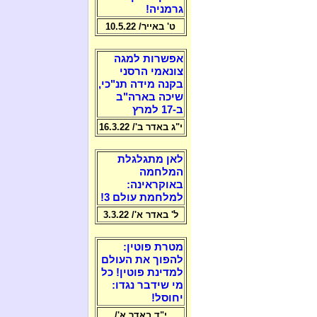
גרמניה!
ט' באייר/ 10.5.22
אפשרות למגה
צונאמי הרסני
בקנה מידה תנ"כי,
שיכה בארה"ב
ב-17 למרץ
י"ג באדר ב'/ 16.3.22
לאן מתגלגלת
המלחמה
באוקראינה:
למלחמת עולם 3!
ל' באדר א'/ 3.3.22
מטרת פוטין:
להפוך את העולם
למדינת פוטין! כל
מי שידבר נגדו:
יחוסל!
י"ד באדר א'/