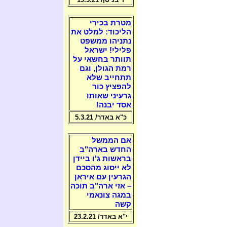
מטרת בכירי
הליכוד: למלט את
נתניהו ממשפט
פלילי! ישראל
תוותר בחשאי על
רמת הגולן, וגם
תתחייב שלא
להפציץ כור
גרעיני שאותו
אסד יבנה!
כ"א באדר/ 5.3.21
אם הממשל
החדש בארה"ב
בראשות ג'ו ביידן
לא ייסוג מהסכם
הגרעין עם איראן
– אזי ארה"ב תוכה
במגה צונאמי
קשה
י"א באדר/ 23.2.21