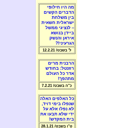
מה היו חילופי
הדברים הקשים
בין משלחת
ישראלית חשאית
– לנציגי ממשל
ביידן בנושא
איראן והנשק
הגרעיני!?
ל' בשבט/ 12.2.21
הרבנית מרים
רוזנטל: בחודש
אדר כל העולם
מתהפך!
כ"ה בשבט/ 7.2.21
כל האלפים האלה
שנפלו בימי דויד,
לא נפלו אלא על
ידי שלא תבעו את
בית המקדש!
ט"ו בשבט/ 28.1.21