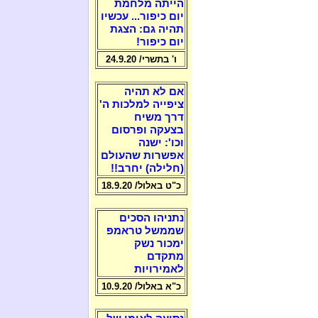
הייתה מלחמת
יום כיפור... עכשיו
תהיה גם: הצגת
יום כיפור!
ו' בתשרי/ 24.9.20
אם לא תהיה
ציפייה למלכות ה'
דרך משיח
בצעקה ופרסום
וכו': ישנה
אפשרות שהעולם
(חלילה) יחרב!!
כ"ט באלול/ 18.9.20
נתניהו הסכים
שממשל טראמפ
ימכור נשק
מתקדם
לאמירויות
כ"א באלול/ 10.9.20