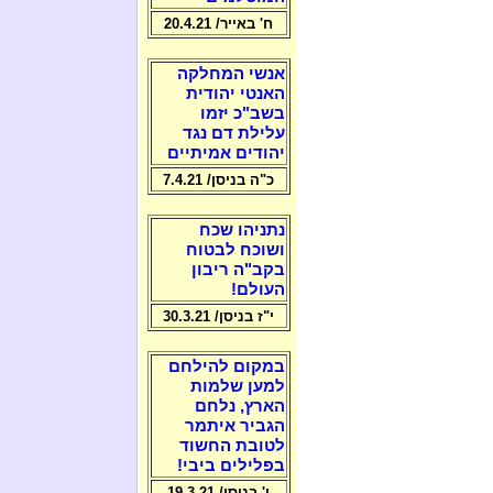
ח' באייר/ 20.4.21
אנשי המחלקה
האנטי יהודית
בשב"כ יזמו
עלילת דם נגד
יהודים אמיתיים
כ"ה בניסן/ 7.4.21
נתניהו שכח
ושוכח לבטוח
בקב"ה ריבון
העולם!
י"ז בניסן/ 30.3.21
במקום להילחם
למען שלמות
הארץ, נלחם
הגביר איתמר
לטובת החשוד
בפלילים ביבי!
ו' בניסן/ 19.3.21