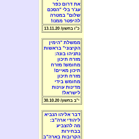
את דרום כפר
עג'ר בלי "הסכם
שלום" במטרה
להיפטר ממנו!
כ"ו בחשון/ 13.11.20
ממשלת "הימין
הקיצוני" בראשות
נתניהו בונה:
מזרח תיכון
מחומש! מזרח
תיכון מאיים!
מזרח תיכון
מחומש בידי
מדינות עוינות
לישראל!
י"ב בחשון/ 30.10.20
דבר אליהו הנביא
ליהודי ארה"ב:
מה להצביע
בבחירות
הקרובות בארה"ב