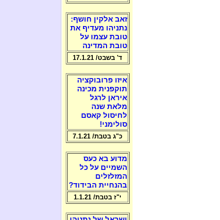
זאב אלקין חושף:
נתניהו מעדיף את
טובת עצמו על
טובת המדינה
ד' בשבט/ 17.1.21
איזו פרובוקציה
תוקפנית מכינה
איראן לרגל
מלאת שנה
לחיסול קאסם
סולימני!
כ"ג בטבת/ 7.1.21
מדוע בא כעס
השמיים על כל
המזלזלים
בהנחיית הבידוד?
י"ז בטבת/ 1.1.21
ישראל של נתניהו