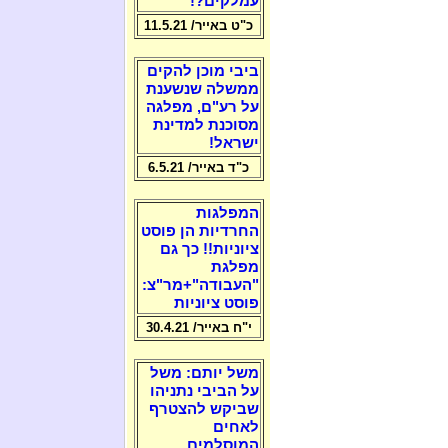
עמלקים?!
כ"ט באייר/ 11.5.21
ביבי מוכן להקים
ממשלה שנשענת
על רע"ם, מפלגה
מסוכנת למדינת
ישראל!
כ"ד באייר/ 6.5.21
המפלגות
החרדיות הן פוסט
ציוניות!! כך גם
מפלגת
"העבודה"+מר"צ:
פוסט ציוניות
י"ח באייר/ 30.4.21
משל יותם: משל
על הביבי נתניהו
שביקש להצטרף
לאחים
המוסלמים