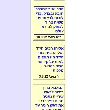
הרב יאיר נוסבכר
תובע ובצדק: כדי
לזכות לראות פני
משיח צריך
לצעוק לבורא
עולם
כ"א באב/ 18.8.22
אליהו חכים הי"ד
ואליהו בית צורי
הי"ד היו מוכנים
למות על קידוש
השם כהרוגי
מלכות
ו' באב/ 3.8.22
הבאבא ברוך
בישר לראש
עיריית נתניה
מרים פיירברג:
את ראש העיר עד
ביאת המשיח