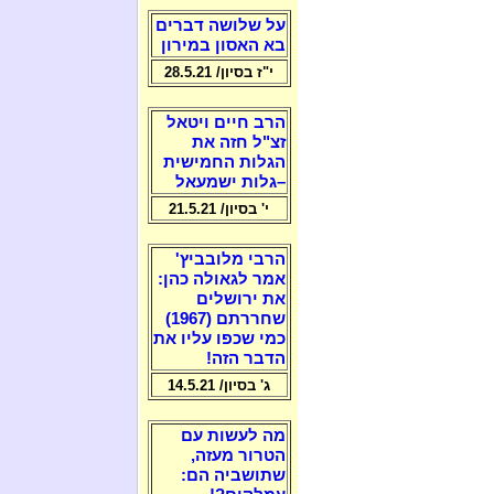
על שלושה דברים
בא האסון במירון
י"ז בסיון/ 28.5.21
הרב חיים ויטאל
זצ"ל חזה את
הגלות החמישית
–גלות ישמעאל
י' בסיון/ 21.5.21
הרבי מלובביץ'
אמר לגאולה כהן:
את ירושלים
שחררתם (1967)
כמי שכפו עליו את
הדבר הזה!
ג' בסיון/ 14.5.21
מה לעשות עם
הטרור מעזה,
שתושביה הם: