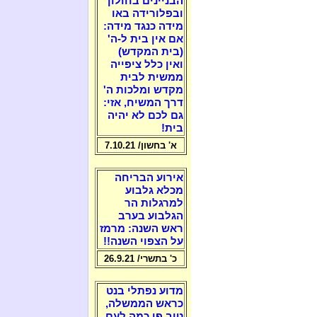
הבניינים בחולון
ובפלורידה באו
מידה כנגד מידה:
אם אין בית ל-ה'
(בית המקדש)
ואין כלל ציפייה
ממשית לבית
מקדש ומלכות ה'
דרך המשיח, אזי:
גם לכם לא יהיה
בית!
א' בחשון/ 7.10.21
אירוע הבריחה
מכלא גלבוע
למרגלות הר
הגלבוע בערב
ראש השנה: מרמז
על הצפוי השנה!!
כ' בתשרי/ 26.9.21
מדוע נפתלי בנט
כראש הממשלה,
טוב פי כמה לעם