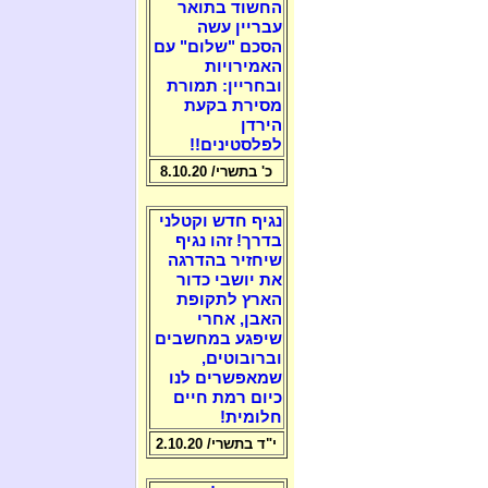
החשוד בתואר
עבריין עשה
הסכם "שלום" עם
האמירויות
ובחריין: תמורת
מסירת בקעת
הירדן
לפלסטינים!!
כ' בתשרי/ 8.10.20
נגיף חדש וקטלני
בדרך! זהו נגיף
שיחזיר בהדרגה
את יושבי כדור
הארץ לתקופת
האבן, אחרי
שיפגע במחשבים
וברובוטים,
שמאפשרים לנו
כיום רמת חיים
חלומית!
י"ד בתשרי/ 2.10.20