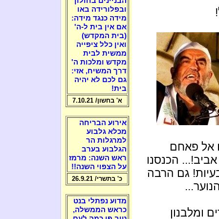
הבניינים בחולון
ובפלורידה באו
מידה כנגד מידה:
אם אין בית ל-ה'
(בית המקדש)
ואין כלל ציפייה
ממשית לבית
מקדש ומלכות ה'
דרך המשיח, אזי:
גם לכם לא יהיה
בית!
א' בחשון/ 7.10.21
אירוע הבריחה
מכלא גלבוע
למרגלות הר
 אל פאחם
הגלבוע בערב
ביב!... הכנסנו
ראש השנה: מרמז
על הצפוי השנה!!
יות! גם הרבה
כ' בתשרי/ 26.9.21
וער...
מדוע נפתלי בנט
כראש הממשלה,
 ומלבנון
טוב פי כמה לעם