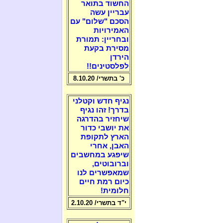
החשוד בתואר
עבריין עשה
הסכם "שלום" עם
האמירויות
ובחריין: תמורת
מסירת בקעת
הירדן
לפלסטינים!!
כ' בתשרי/ 8.10.20
נגיף חדש וקטלני
בדרך! זהו נגיף
שיחזיר בהדרגה
את יושבי כדור
הארץ לתקופת
האבן, אחרי
שיפגע במחשבים
וברובוטים,
שמאפשרים לנו
כיום רמת חיים
חלומית!
י"ד בתשרי/ 2.10.20