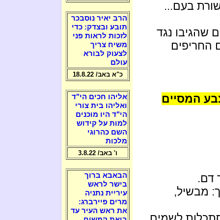
ורת בעם...
הרב יאיר נוסבכר
תובע ובצדק: כדי
 שהגיבו נגד
לזכות לראות פני
ם החריפים
משיח צריך
לצעוק לבורא
עולם
כ"א באב/ 18.8.22
בע המסיים
אליהו חכים הי"ד
ואליהו בית צורי
הי"ד היו מוכנים
למות על קידוש
השם כהרוגי
מלכות
ו' באב/ 3.8.22
הבאבא ברוך
 דם.
בישר לראש
: מבשיל,
עיריית נתניה
מרים פיירברג:
את ראש העיר עד
סתכלות לשמים,
ביאת המשיח