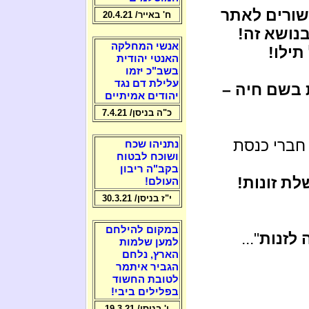
קשורים לאתר
ח' באייר/ 20.4.21
נושא זה!
אנשי המחלקה
תילו!
האנטי יהודית
בשב"כ יזמו
עלילת דם נגד
 בשם חיה –
יהודים אמיתיים
כ"ה בניסן/ 7.4.21
ברי כנסת
נתניהו שכח
ושוכח לבטוח
בקב"ה ריבון
ת זונות!
העולם!
י"ז בניסן/ 30.3.21
במקום להילחם
 לזנות
"...
למען שלמות
הארץ, נלחם
הגביר איתמר
לטובת החשוד
בפלילים ביבי!
ו' בניסן/ 19.3.21