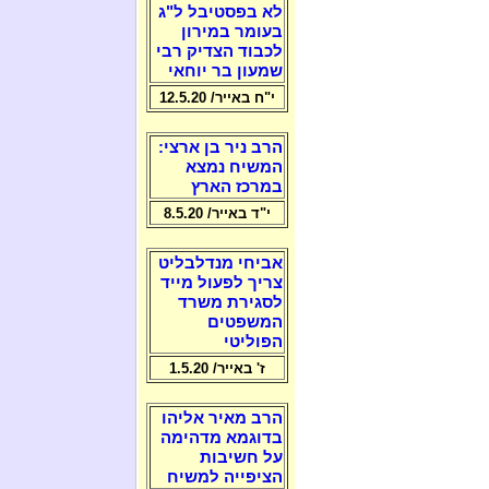
לא בפסטיבל ל"ג
בעומר במירון
לכבוד הצדיק רבי
שמעון בר יוחאי
י"ח באייר/ 12.5.20
הרב ניר בן ארצי:
המשיח נמצא
במרכז הארץ
י"ד באייר/ 8.5.20
אביחי מנדלבליט
צריך לפעול מייד
לסגירת משרד
המשפטים
הפוליטי
ז' באייר/ 1.5.20
הרב מאיר אליהו
בדוגמא מדהימה
על חשיבות
הציפייה למשיח