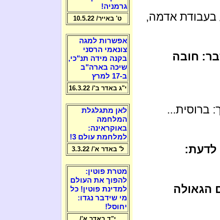
גרמניה!
 בעבודת אדמה,
ט' באייר/ 10.5.22
אפשרות למגה
צונאמי הרסני
ר: חובה
בקנה מידה תנ"כי,
שיכה בארה"ב
ב-17 למרץ
י"ג באדר ב'/ 16.3.22
 ברוסית...
לאן מתגלגלת
המלחמה
באוקראינה:
למלחמת עולם 3!
 לדעת:
ל' באדר א'/ 3.3.22
מטרת פוטין:
להפוך את העולם
 הגאולה
למדינת פוטין! כל
מי שידבר נגדו:
יחוסל!
י"ד באדר א'/