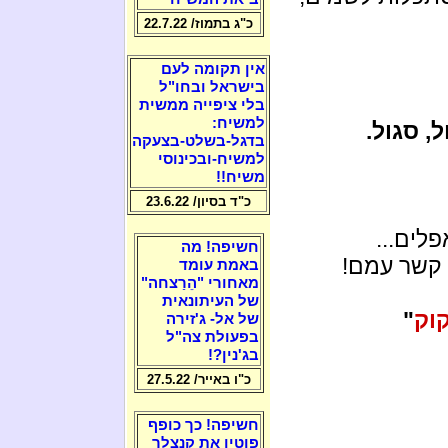
כ"ג בתמוז/ 22.7.22
אין תקומה לעם
בישראל ובחו"ל
בלי ציפייה ממשית
למשיח:
, סגול.
בדגל-בשלט-בצעקה
למשיח-ובכינוסי
משיח!!
כ"ד בסיון/ 23.6.22
לים...
חשיפה! מה
באמת עומד
מאחורי "הֵרַצחה"
של העיתונאית
קוק
"
של אל- ג'זירה
בפעולת צה"ל
בג'נין?!
כ"ו באייר/ 27.5.22
חשיפה! כך כופף
פוטין את קנצלר