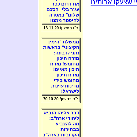
 שצעקו אבותינו
את דרום כפר
עג'ר בלי "הסכם
שלום" במטרה
להיפטר ממנו!
כ"ו בחשון/ 13.11.20
ממשלת "הימין
הקיצוני" בראשות
נתניהו בונה:
מזרח תיכון
מחומש! מזרח
תיכון מאיים!
מזרח תיכון
מחומש בידי
מדינות עוינות
לישראל!
י"ב בחשון/ 30.10.20
דבר אליהו הנביא
ליהודי ארה"ב:
מה להצביע
בבחירות
הקרובות בארה"ב