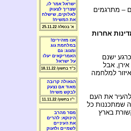
ישראל אמר לו,
ם – מתרגמים
שצריך לצעוק
לאלוקים, שישלח
את המשיח!
א' בכסלו/ 25.11.22
דינות אחרות
אנו מזהירים!
במלחמת גוג
ומגוג: גם
רגע ישנם
האמריקאים יעלו
על ישראל
אירן, אבל
כ"ד בחשון/ 18.11.22
יזור למלחמה
הגאולה קרובה
מאוד אם נצעק
לבקש משיח!
העיר את העם
י"ז בחשון/ 11.11.22
 שמתכננות כל
שורת בארץ
מסר מהרב
הינוקא: להרים
את העיניים
לשמיים ולזעוק