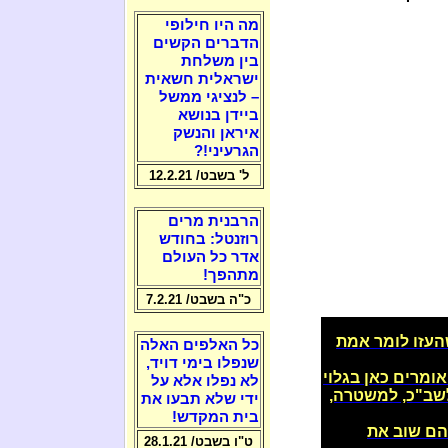
מה היו חילופי
הדברים הקשים
בין משלחת
ישראלית חשאית
– לנציגי ממשל
ביידן בנושא
איראן והנשק
הגרעיני!?
ל' בשבט/ 12.2.21
הרבנית מרים
רוזנטל: בחודש
אדר כל העולם
מתהפך!
כ"ה בשבט/ 7.2.21
עזו לומר אמת
כל האלפים האלה
שנפלו בימי דויד,
ומרים כאן בגלוי
לא נפלו אלא על
שב"כ, למשטרה,
ידי שלא תבעו את
בית המקדש!
הם שוב את
ט"ו בשבט/ 28.1.21