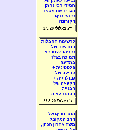
נסיעה לאומן של
חסידי רבי נחמן
תגביר את מספר
נפגעי נגיף
הקורונה
י"ג באלול/ 2.9.20
לרשימת החבלות
החדשות של
נתניהו הצטרפו:
תמיכה בגלוי
במדינה
פלסטינית +
קביעה של
גבולותיה +
הקפאה של
הבנייה
בהתנחלויות
ג' באלול/ 23.8.20
מסר חריף של
הרב המקובל
משה אהרון הכהן,
על מגיפת