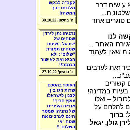
לקב"ה לבקש
עושים דבר
מלכותו דרך
טונות...
המשיח!
ם סוגרים אתר
ה' בחשון/ 30.10.22
נתניהו נתן לירדן
שה לנו
שטחים של
סגירת האתר
"...
ישראל בשיטת
שטחים תמורת
ם שאין לעמוד
"שלום": ולא
הביא זאת לאישור
הכנסת!!
יר זאת לערבים
ב' בחשון/ 27.10.22
"כ...
ם קשורים
העוקץ בהסכם
בעיות במדינה!
שדות הגז בין
לבנון לישראל!
והול – ואלו
עוקץ חריף!
ים להלחם על
אחיזת העיניים
של נתניהו שמסר
ל:
ברוך
חינם לערבים את
רן גולן, יגאל
שטח "אי
השלום"!!