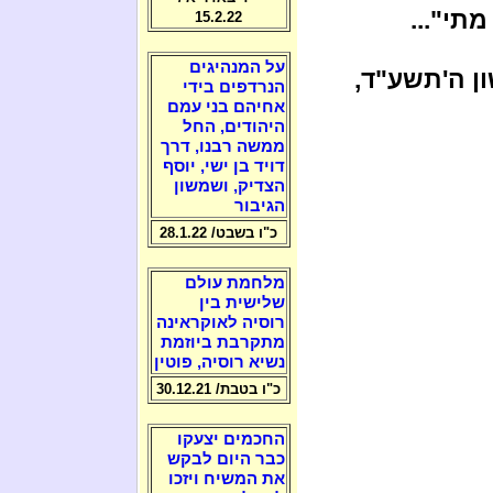
תי"...
15.2.22
על המנהיגים
ון ה'תשע"ד,
הנרדפים בידי
אחיהם בני עמם
היהודים, החל
ממשה רבנו, דרך
דויד בן ישי, יוסף
הצדיק, ושמשון
הגיבור
כ"ו בשבט/ 28.1.22
מלחמת עולם
שלישית בין
רוסיה לאוקראינה
מתקרבת ביוזמת
נשיא רוסיה, פוטין
כ"ו בטבת/ 30.12.21
החכמים יצעקו
כבר היום לבקש
את המשיח ויזכו