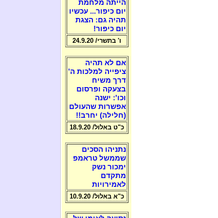
הייתה מלחמת
יום כיפור... עכשיו
תהיה גם: הצגת
יום כיפור!
ו' בתשרי/ 24.9.20
אם לא תהיה
ציפייה למלכות ה'
דרך משיח
בצעקה ופרסום
וכו': ישנה
אפשרות שהעולם
(חלילה) יחרב!!
כ"ט באלול/ 18.9.20
נתניהו הסכים
שממשל טראמפ
ימכור נשק
מתקדם
לאמירויות
כ"א באלול/ 10.9.20