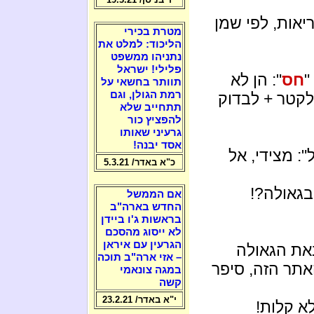
יאות, לפי שמן
מטרת בכירי
הליכוד: למלט את
נתניהו ממשפט
פלילי! ישראל
"
חס
": הן לא
תוותר בחשאי על
רמת הגולן, וגם
לקטר + לבדוק
תתחייב שלא
להפציץ כור
גרעיני שאותו
אסד יבנה!
: מצידי, אל
כ"א באדר/ 5.3.21
בגאולה?!
אם הממשל
החדש בארה"ב
בראשות ג'ו ביידן
לא ייסוג מהסכם
הגרעין עם איראן
את הגאולה
– אזי ארה"ב תוכה
אתר הזה, סיפר
במגה צונאמי
קשה
י"א באדר/ 23.2.21
א קלות!