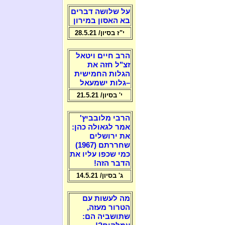
על שלושה דברים
בא האסון במירון
י"ז בסיון/ 28.5.21
הרב חיים ויטאל
זצ"ל חזה את
הגלות החמישית
–גלות ישמעאל
י' בסיון/ 21.5.21
הרבי מלובביץ'
אמר לגאולה כהן:
את ירושלים
שחררתם (1967)
כמי שכפו עליו את
הדבר הזה!
ג' בסיון/ 14.5.21
מה לעשות עם
הטרור מעזה,
שתושביה הם: