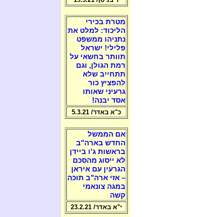
מטרת בכירי
הליכוד: למלט את
נתניהו ממשפט
פלילי! ישראל
תוותר בחשאי על
רמת הגולן, וגם
תתחייב שלא
להפציץ כור
גרעיני שאותו
אסד יבנה!
כ"א באדר/ 5.3.21
אם הממשל
החדש בארה"ב
בראשות ג'ו ביידן
לא ייסוג מהסכם
הגרעין עם איראן
– אזי ארה"ב תוכה
במגה צונאמי
קשה
י"א באדר/ 23.2.21