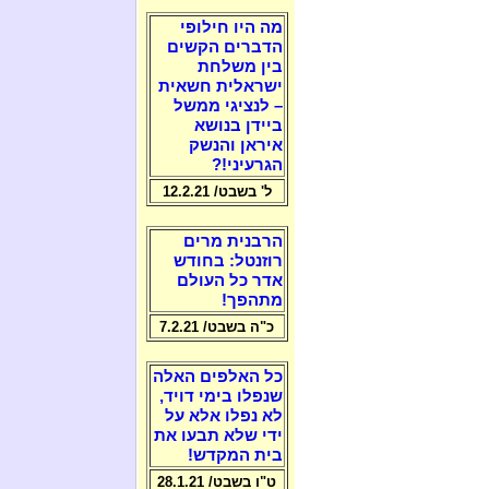
מה היו חילופי
הדברים הקשים
בין משלחת
ישראלית חשאית
– לנציגי ממשל
ביידן בנושא
איראן והנשק
הגרעיני!?
ל' בשבט/ 12.2.21
הרבנית מרים
רוזנטל: בחודש
אדר כל העולם
מתהפך!
כ"ה בשבט/ 7.2.21
כל האלפים האלה
שנפלו בימי דויד,
לא נפלו אלא על
ידי שלא תבעו את
בית המקדש!
ט"ו בשבט/ 28.1.21