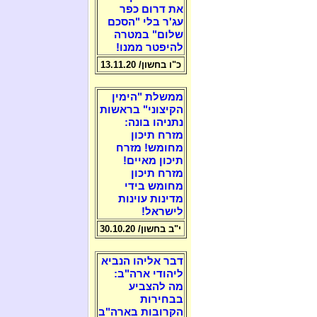
את דרום כפר
עג'ר בלי "הסכם
שלום" במטרה
להיפטר ממנו!
כ"ו בחשון/ 13.11.20
ממשלת "הימין
הקיצוני" בראשות
נתניהו בונה:
מזרח תיכון
מחומש! מזרח
תיכון מאיים!
מזרח תיכון
מחומש בידי
מדינות עוינות
לישראל!
י"ב בחשון/ 30.10.20
דבר אליהו הנביא
ליהודי ארה"ב:
מה להצביע
בבחירות
הקרובות בארה"ב