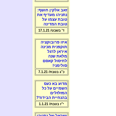
זאב אלקין חושף:
נתניהו מעדיף את
טובת עצמו על
טובת המדינה
ד' בשבט/ 17.1.21
איזו פרובוקציה
תוקפנית מכינה
איראן לרגל
מלאת שנה
לחיסול קאסם
סולימני!
כ"ג בטבת/ 7.1.21
מדוע בא כעס
השמיים על כל
המזלזלים
בהנחיית הבידוד?
י"ז בטבת/ 1.1.21
ישראל של נתניהו