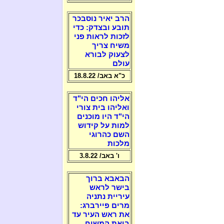
הרב יאיר נוסבכר
תובע ובצדק: כדי
לזכות לראות פני
משיח צריך
לצעוק לבורא
עולם
כ"א באב/ 18.8.22
אליהו חכים הי"ד
ואליהו בית צורי
הי"ד היו מוכנים
למות על קידוש
השם כהרוגי
מלכות
ו' באב/ 3.8.22
הבאבא ברוך
בישר לראש
עיריית נתניה
מרים פיירברג:
את ראש העיר עד
ביאת המשיח