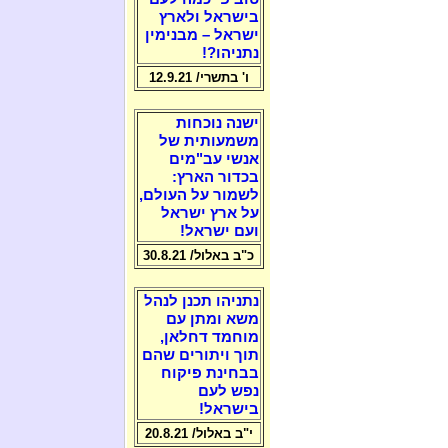
בישראל ולארץ
ישראל – מבנימין
נתניהו?!
ו' בתשרי/ 12.9.21
ישנה נוכחות
משמעותית של
אנשי עב"מים
בכדור הארץ:
לשמור על העולם,
על ארץ ישראל
ועם ישראל!
כ"ב באלול/ 30.8.21
נתניהו תכנן לנהל
משא ומתן עם
מוחמד דחלאן,
תוך ויתורים שהם
בבחינת פיקוח
נפש לעם
בישראל!
י"ב באלול/ 20.8.21