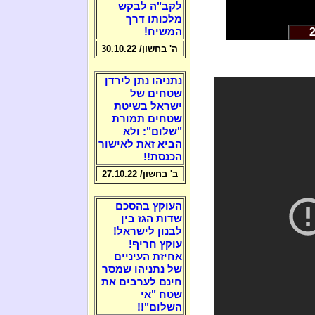
לקב"ה לבקש
מלכותו דרך
המשיח!
ה' בחשון/ 30.10.22
נתניהו נתן לירדן
שטחים של
ישראל בשיטת
שטחים תמורת
"שלום": ולא
הביא זאת לאישור
הכנסת!!
ב' בחשון/ 27.10.22
העוקץ בהסכם
שדות הגז בין
לבנון לישראל!
עוקץ חריף!
אחיזת העיניים
של נתניהו שמסר
חינם לערבים את
שטח "אי
השלום"!!