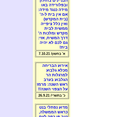
הבניינים בחולון
ובפלורידה באו
מידה כנגד מידה:
אם אין בית ל-ה'
(בית המקדש)
ואין כלל ציפייה
ממשית לבית
מקדש ומלכות ה'
דרך המשיח, אזי:
גם לכם לא יהיה
בית!
א' בחשון/ 7.10.21
אירוע הבריחה
מכלא גלבוע
למרגלות הר
הגלבוע בערב
ראש השנה: מרמז
על הצפוי השנה!!
כ' בתשרי/ 26.9.21
מדוע נפתלי בנט
כראש הממשלה,
טוב פי כמה לעם