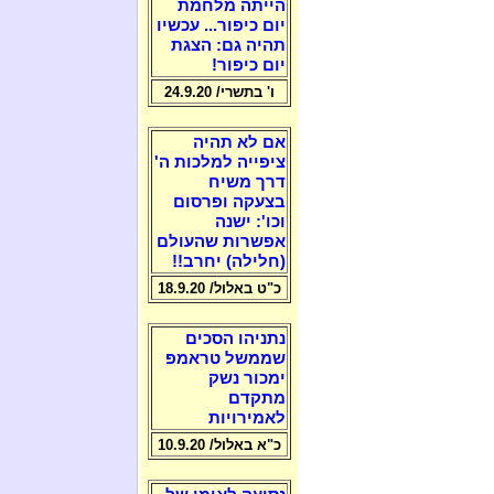
הייתה מלחמת
יום כיפור... עכשיו
תהיה גם: הצגת
יום כיפור!
ו' בתשרי/ 24.9.20
אם לא תהיה
ציפייה למלכות ה'
דרך משיח
בצעקה ופרסום
וכו': ישנה
אפשרות שהעולם
(חלילה) יחרב!!
כ"ט באלול/ 18.9.20
נתניהו הסכים
שממשל טראמפ
ימכור נשק
מתקדם
לאמירויות
כ"א באלול/ 10.9.20