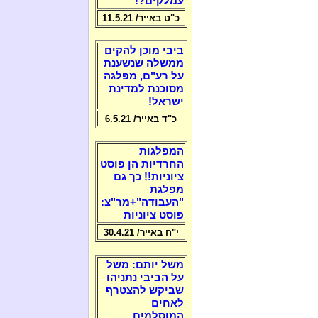
עמלקים?!
כ"ט באייר/ 11.5.21
ביבי מוכן להקים
ממשלה שנשענת
על רע"ם, מפלגה
מסוכנת למדינת
ישראל!
כ"ד באייר/ 6.5.21
המפלגות
החרדיות הן פוסט
ציוניות!! כך גם
מפלגת
"העבודה"+מר"צ:
פוסט ציוניות
י"ח באייר/ 30.4.21
משל יותם: משל
על הביבי נתניהו
שביקש להצטרף
לאחים
המוסלמים