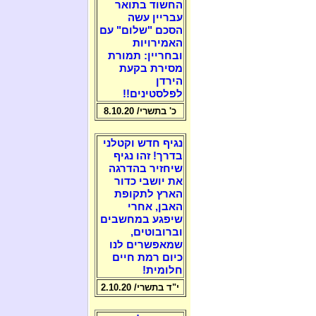
החשוד בתואר
עבריין עשה
הסכם "שלום" עם
האמירויות
ובחריין: תמורת
מסירת בקעת
הירדן
לפלסטינים!!
כ' בתשרי/ 8.10.20
נגיף חדש וקטלני
בדרך! זהו נגיף
שיחזיר בהדרגה
את יושבי כדור
הארץ לתקופת
האבן, אחרי
שיפגע במחשבים
וברובוטים,
שמאפשרים לנו
כיום רמת חיים
חלומית!
י"ד בתשרי/ 2.10.20