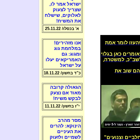
ישראל אמר לו,
שצריך לצעוק
לאלוקים, שישלח
את המשיח!
א' בכסלו/ 25.11.22
עזו לומר אמת
אנו מזהירים!
במלחמת גוג
ומרים כאן בגלוי
ומגוג: גם
שב"כ, למשטרה,
האמריקאים יעלו
על ישראל
הם שוב את
כ"ד בחשון/ 18.11.22
הגאולה קרובה
מאוד אם נצעק
לבקש משיח!
י"ז בחשון/ 11.11.22
מסר מהרב
הינוקא: להרים
את העיניים
ביים וצנועים"
לשמיים ולזעוק