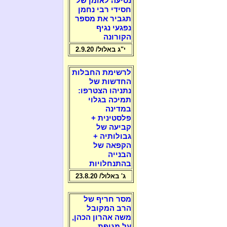
נסיעה לאומן של
חסידי רבי נחמן
תגביר את מספר
נפגעי נגיף
הקורונה
י"ג באלול/ 2.9.20
לרשימת החבלות
החדשות של
נתניהו הצטרפו:
תמיכה בגלוי
במדינה
פלסטינית +
קביעה של
גבולותיה +
הקפאה של
הבנייה
בהתנחלויות
ג' באלול/ 23.8.20
מסר חריף של
הרב המקובל
משה אהרון הכהן,
על מגיפת