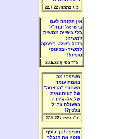
כ"ג בתמוז/ 22.7.22
אין תקומה לעם
בישראל ובחו"ל
בלי ציפייה ממשית
למשיח:
בדגל-בשלט-בצעקה
למשיח-ובכינוסי
משיח!!
כ"ד בסיון/ 23.6.22
חשיפה! מה
באמת עומד
מאחורי "הֵרַצחה"
של העיתונאית
של אל- ג'זירה
בפעולת צה"ל
בג'נין?!
כ"ו באייר/ 27.5.22
חשיפה! כך כופף
פוטין את קנצלר