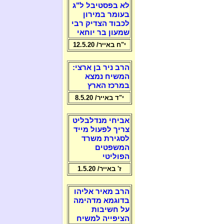
לא בפסטיבל ל"ג
בעומר במירון
לכבוד הצדיק רבי
שמעון בר יוחאי
י"ח באייר/ 12.5.20
הרב ניר בן ארצי:
המשיח נמצא
במרכז הארץ
י"ד באייר/ 8.5.20
אביחי מנדלבליט
צריך לפעול מייד
לסגירת משרד
המשפטים
הפוליטי
ז' באייר/ 1.5.20
הרב מאיר אליהו
בדוגמא מדהימה
על חשיבות
הציפייה למשיח