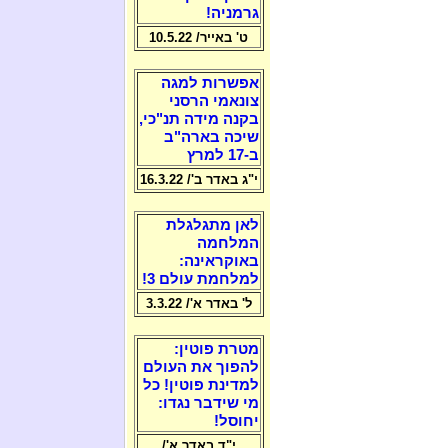
גרמניה!
ט' באייר/ 10.5.22
אפשרות למגה
צונאמי הרסני
בקנה מידה תנ"כי,
שיכה בארה"ב
ב-17 למרץ
י"ג באדר ב'/ 16.3.22
לאן מתגלגלת
המלחמה
באוקראינה:
למלחמת עולם 3!
ל' באדר א'/ 3.3.22
מטרת פוטין:
להפוך את העולם
למדינת פוטין! כל
מי שידבר נגדו:
יחוסל!
י"ד באדר א'/