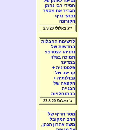
נסיעה לאומן של
חסידי רבי נחמן
תגביר את מספר
נפגעי נגיף
הקורונה
י"ג באלול/ 2.9.20
לרשימת החבלות
החדשות של
נתניהו הצטרפו:
תמיכה בגלוי
במדינה
פלסטינית +
קביעה של
גבולותיה +
הקפאה של
הבנייה
בהתנחלויות
ג' באלול/ 23.8.20
מסר חריף של
הרב המקובל
משה אהרון הכהן,
על מגיפת