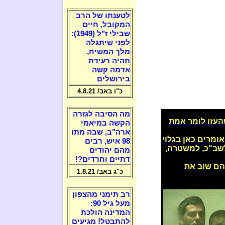
לטענתו של הרב
המקובל, חיים
שבילי ז"ל (1949):
לפני שיתגלה
מלך המשיח,
תהיה רעידת
אדמה קשה
בירושלים
כ"ו באב/ 4.8.21
מה הסיבה לגזרה
עזו לומר אמת
הקשה במיאמי
ארה"ב, שבה מתו
ומרים כאן בגלוי
98 איש, רבים
שב"כ, למשטרה,
מהם יהודים
דתיים וחרדים?!
הם שוב את
כ"ג באב/ 1.8.21
רב תימני מהצפון
מעל גיל 90:
המדינה הולכת
להתבטל! מגיעים