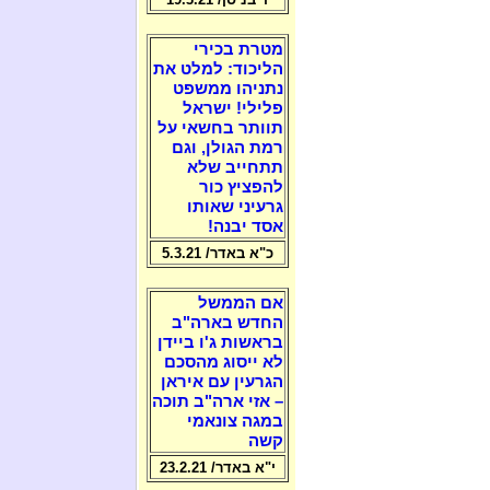
מטרת בכירי
הליכוד: למלט את
נתניהו ממשפט
פלילי! ישראל
תוותר בחשאי על
רמת הגולן, וגם
תתחייב שלא
להפציץ כור
גרעיני שאותו
אסד יבנה!
כ"א באדר/ 5.3.21
אם הממשל
החדש בארה"ב
בראשות ג'ו ביידן
לא ייסוג מהסכם
הגרעין עם איראן
– אזי ארה"ב תוכה
במגה צונאמי
קשה
י"א באדר/ 23.2.21