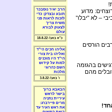
!
הרב יאיר נוסבכר
וצחים: מדוע
תובע ובצדק: כדי
בי – לא "יבלו"
לזכות לראות פני
משיח צריך
לצעוק לבורא
עולם
כ"א באב/ 18.8.22
רבים הורסים
אליהו חכים הי"ד
ואליהו בית צורי
הי"ד היו מוכנים
למות על קידוש
ישים בהגזמה
השם כהרוגי
ובלים מהם
מלכות
ו' באב/ 3.8.22
הבאבא ברוך
בישר לראש
עיריית נתניה
מרים פיירברג:
חד!
את ראש העיר עד
ביאת המשיח