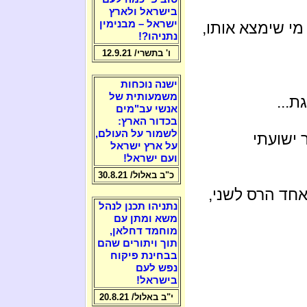
בישראל ולארץ
ישראל – מבנימין
מי שימצא אותו,
נתניהו?!
ו' בתשרי/ 12.9.21
ישנה נוכחות
משמעותית של
ת...
אנשי עב"מים
בכדור הארץ:
לשמור על העולם,
ר ישועתי
על ארץ ישראל
ועם ישראל!
כ"ב באלול/ 30.8.21
אחד הרס לשני,
נתניהו תכנן לנהל
משא ומתן עם
מוחמד דחלאן,
תוך ויתורים שהם
בבחינת פיקוח
נפש לעם
בישראל!
י"ב באלול/ 20.8.21