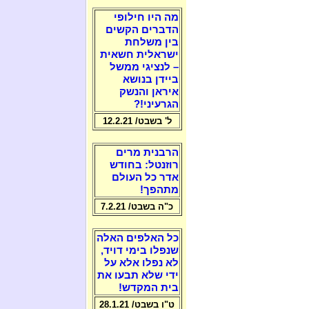
מה היו חילופי
הדברים הקשים
בין משלחת
ישראלית חשאית
– לנציגי ממשל
ביידן בנושא
איראן והנשק
הגרעיני!?
ל' בשבט/ 12.2.21
הרבנית מרים
רוזנטל: בחודש
אדר כל העולם
מתהפך!
כ"ה בשבט/ 7.2.21
כל האלפים האלה
שנפלו בימי דויד,
לא נפלו אלא על
ידי שלא תבעו את
בית המקדש!
ט"ו בשבט/ 28.1.21