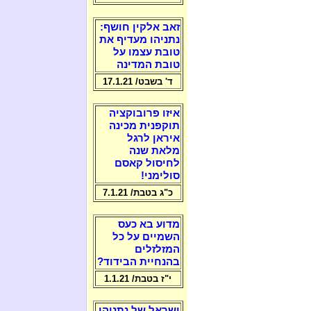
זאב אלקין חושף:
נתניהו מעדיף את
טובת עצמו על
טובת המדינה
ד' בשבט/ 17.1.21
איזו פרובוקציה
תוקפנית מכינה
איראן לרגל
מלאת שנה
לחיסול קאסם
סולימני!
כ"ג בטבת/ 7.1.21
מדוע בא כעס
השמיים על כל
המזלזלים
בהנחיית הבידוד?
י"ז בטבת/ 1.1.21
ישראל של נתניהו