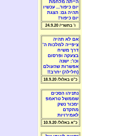
הייתה מלחמת
יום כיפור... עכשיו
תהיה גם: הצגת
יום כיפור!
ו' בתשרי/ 24.9.20
אם לא תהיה
ציפייה למלכות ה'
דרך משיח
בצעקה ופרסום
וכו': ישנה
אפשרות שהעולם
(חלילה) יחרב!!
כ"ט באלול/ 18.9.20
נתניהו הסכים
שממשל טראמפ
ימכור נשק
מתקדם
לאמירויות
כ"א באלול/ 10.9.20