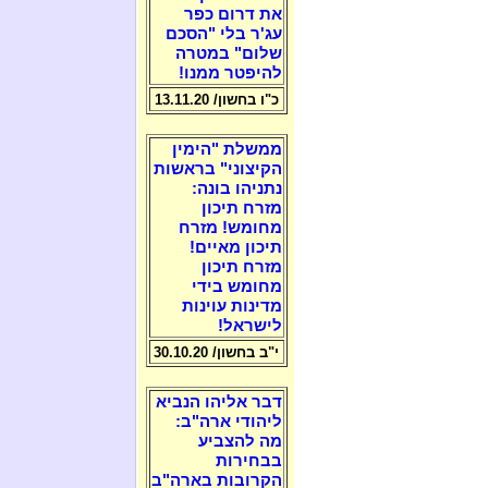
את דרום כפר
עג'ר בלי "הסכם
שלום" במטרה
להיפטר ממנו!
כ"ו בחשון/ 13.11.20
ממשלת "הימין
הקיצוני" בראשות
נתניהו בונה:
מזרח תיכון
מחומש! מזרח
תיכון מאיים!
מזרח תיכון
מחומש בידי
מדינות עוינות
לישראל!
י"ב בחשון/ 30.10.20
דבר אליהו הנביא
ליהודי ארה"ב:
מה להצביע
בבחירות
הקרובות בארה"ב