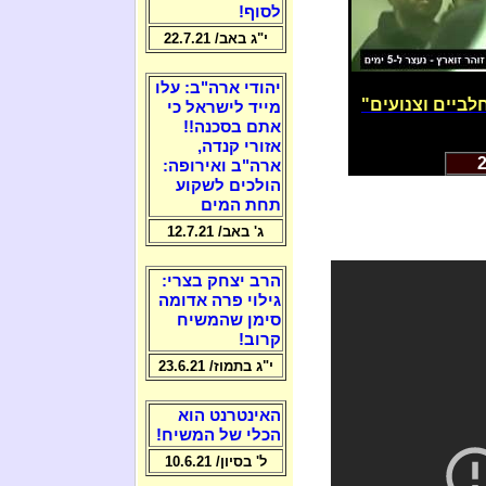
לסוף!
י"ג באב/ 22.7.21
יהודי ארה"ב: עלו
ביים וצנועים"
מייד לישראל כי
אתם בסכנה!!
אזורי קנדה,
ארה"ב ואירופה:
הולכים לשקוע
תחת המים
ג' באב/ 12.7.21
הרב יצחק בצרי:
גילוי פרה אדומה
סימן שהמשיח
קרוב!
י"ג בתמוז/ 23.6.21
האינטרנט הוא
הכלי של המשיח!
ל' בסיון/ 10.6.21