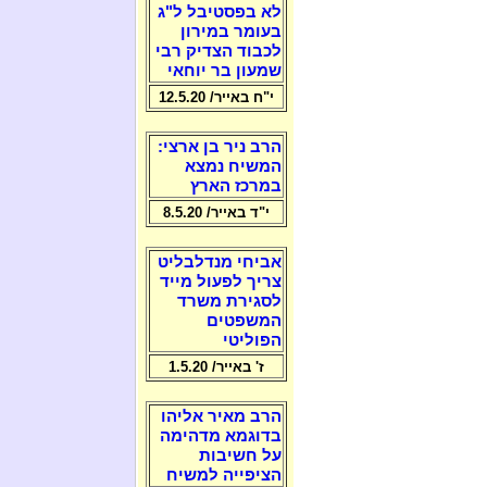
לא בפסטיבל ל"ג
בעומר במירון
לכבוד הצדיק רבי
שמעון בר יוחאי
י"ח באייר/ 12.5.20
הרב ניר בן ארצי:
המשיח נמצא
במרכז הארץ
י"ד באייר/ 8.5.20
אביחי מנדלבליט
צריך לפעול מייד
לסגירת משרד
המשפטים
הפוליטי
ז' באייר/ 1.5.20
הרב מאיר אליהו
בדוגמא מדהימה
על חשיבות
הציפייה למשיח