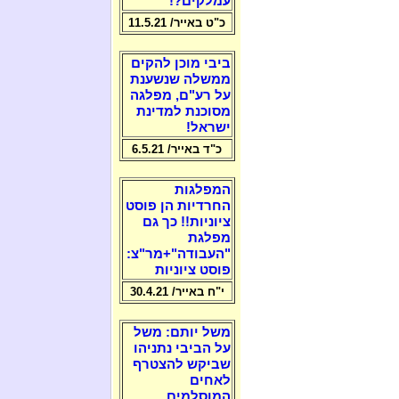
עמלקים?!
כ"ט באייר/ 11.5.21
ביבי מוכן להקים
ממשלה שנשענת
על רע"ם, מפלגה
מסוכנת למדינת
ישראל!
כ"ד באייר/ 6.5.21
המפלגות
החרדיות הן פוסט
ציוניות!! כך גם
מפלגת
"העבודה"+מר"צ:
פוסט ציוניות
י"ח באייר/ 30.4.21
משל יותם: משל
על הביבי נתניהו
שביקש להצטרף
לאחים
המוסלמים