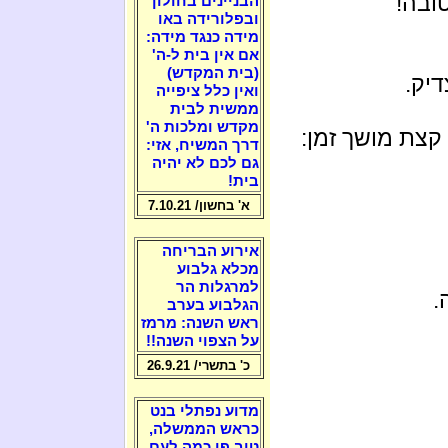
ובה!
הבניינים בחולון
ובפלורידה באו
מידה כנגד מידה:
אם אין בית ל-ה'
(בית המקדש)
דיק.
ואין כלל ציפייה
ממשית לבית
מקדש ומלכות ה'
קצת מושך זמן:
דרך המשיח, אזי:
גם לכם לא יהיה
בית!
א' בחשון/ 7.10.21
אירוע הבריחה
מכלא גלבוע
למרגלות הר
.
הגלבוע בערב
ראש השנה: מרמז
על הצפוי השנה!!
כ' בתשרי/ 26.9.21
מדוע נפתלי בנט
כראש הממשלה,
טוב פי כמה לעם