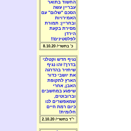
החשוד בתואר
עבריין עשה
הסכם "שלום" עם
האמירויות
ובחריין: תמורת
מסירת בקעת
הירדן
לפלסטינים!!
כ' בתשרי/ 8.10.20
נגיף חדש וקטלני
בדרך! זהו נגיף
שיחזיר בהדרגה
את יושבי כדור
הארץ לתקופת
האבן, אחרי
שיפגע במחשבים
וברובוטים,
שמאפשרים לנו
כיום רמת חיים
חלומית!
י"ד בתשרי/ 2.10.20