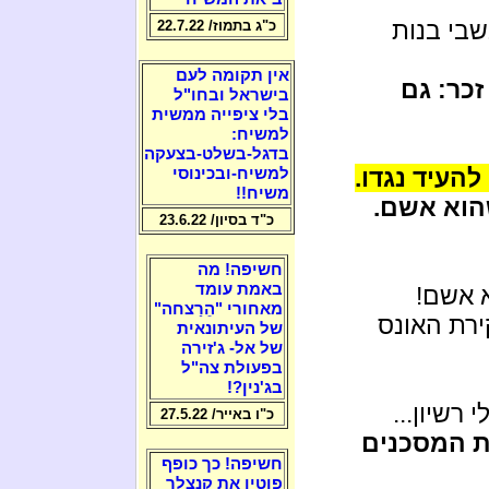
בי בנות
כ"ג בתמוז/ 22.7.22
אין תקומה לעם
כר: גם
בישראל ובחו"ל
בלי ציפייה ממשית
למשיח:
בדגל-בשלט-בצעקה
להעיד נגדו.
למשיח-ובכינוסי
משיח!!
הוא אשם.
כ"ד בסיון/ 23.6.22
חשיפה! מה
באמת עומד
 אשם!
מאחורי "הֵרַצחה"
רת האונס
של העיתונאית
של אל- ג'זירה
בפעולת צה"ל
בג'נין?!
 רשיון...
כ"ו באייר/ 27.5.22
ת המסכנים
חשיפה! כך כופף
פוטין את קנצלר