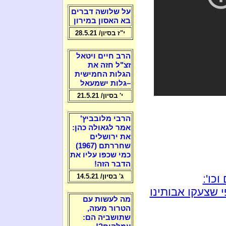
על שלושה דברים
בא האסון במירון
י"ז בסיון/ 28.5.21
הרב חיים ויטאל
זצ"ל חזה את
הגלות החמישית
–גלות ישמעאל
י' בסיון/ 21.5.21
הרבי מלובביץ'
אמר לגאולה כהן:
את ירושלים
שחררתם (1967)
כמי שכפו עליו את
הדבר הזה!
כו':
ג' בסיון/ 14.5.21
 שצעקו אבותינו
מה לעשות עם
הטרור מעזה,
שתושביה הם: