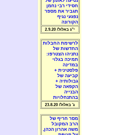
נסיעה לאומן של
חסידי רבי נחמן
תגביר את מספר
נפגעי נגיף
הקורונה
י"ג באלול/ 2.9.20
לרשימת החבלות
החדשות של
נתניהו הצטרפו:
תמיכה בגלוי
במדינה
פלסטינית +
קביעה של
גבולותיה +
הקפאה של
הבנייה
בהתנחלויות
ג' באלול/ 23.8.20
מסר חריף של
הרב המקובל
משה אהרון הכהן,
על מגיפת