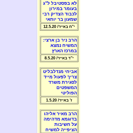
לא בפסטיבל ל"ג
בעומר במירון
לכבוד הצדיק רבי
שמעון בר יוחאי
י"ח באייר/ 12.5.20
הרב ניר בן ארצי:
המשיח נמצא
במרכז הארץ
י"ד באייר/ 8.5.20
אביחי מנדלבליט
צריך לפעול מייד
לסגירת משרד
המשפטים
הפוליטי
ז' באייר/ 1.5.20
הרב מאיר אליהו
בדוגמא מדהימה
על חשיבות
הציפייה למשיח