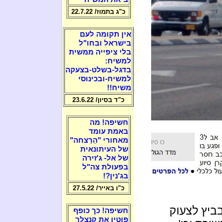
כ"ג בתמוז/ 22.7.22
אין תקומה לעם
בישראל ובחו"ל
בלי ציפייה ממשית
למשיח:
בדגל-בשלט-בצעקה
למשיח-ובכינוסי
משיח!!
כ"ד בסיון/ 23.6.22
חשיפה! מה
באמת עומד
מאחורי "הֵרַצחה"
של העיתונאית
של אל- ג'זירה
בפעולת צה"ל
בג'נין?!
כ"ו באייר/ 27.5.22
ביץ לצעוק
חשיפה! כך כופף
פוטין את קנצלר