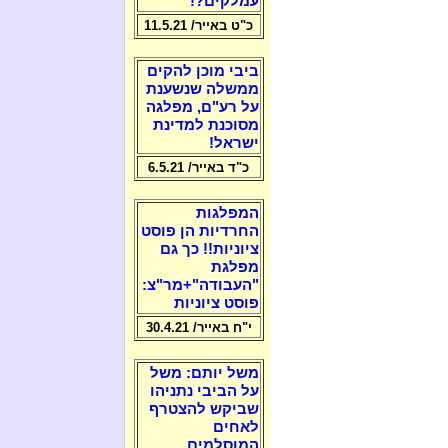
עמלקים?!
כ"ט באייר/ 11.5.21
ביבי מוכן להקים
ממשלה שנשענת
על רע"ם, מפלגה
מסוכנת למדינת
ישראל!
כ"ד באייר/ 6.5.21
המפלגות
החרדיות הן פוסט
ציוניות!! כך גם
מפלגת
"העבודה"+מר"צ:
פוסט ציוניות
י"ח באייר/ 30.4.21
משל יותם: משל
על הביבי נתניהו
שביקש להצטרף
לאחים
המוסלמים