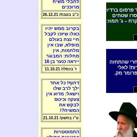
לחבלי משיח
מרוככים
 פרסום ברדיו
כ"ב בטבת/ 26.12.21
סרו שטחים
רח – ג' תמוז:
בקרוב ממש יהיו
כאלו שיזכו לקבל
חיי נצח בעולם
מופלא, שבו אין
מלחמות, אין
מחלות: המבוגר
ייראה כנער בן 16
חרי שהתחזה
ת! לאלי
ז' בכסלו/ 11.10.21
פרומר מק.
דחוף! כל אחד
ילך לרב שלו
וישאל: מדוע אין
צעקה וכינוס
לבקש את
המשיח?!
ט"ו בחשון/ 21.10.21
התמוטטויות