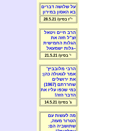
על שלושה דברים
בא האסון במירון
י"ז בסיון/ 28.5.21
הרב חיים ויטאל
זצ"ל חזה את
הגלות החמישית
–גלות ישמעאל
י' בסיון/ 21.5.21
הרבי מלובביץ'
אמר לגאולה כהן:
את ירושלים
שחררתם (1967)
כמי שכפו עליו את
הדבר הזה!
ג' בסיון/ 14.5.21
מה לעשות עם
הטרור מעזה,
שתושביה הם: