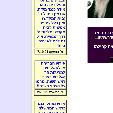
הבניינים בחולון
ובפלורידה באו
מידה כנגד מידה:
אם אין בית ל-ה'
(בית המקדש)
ואין כלל ציפייה
ממשית לבית
מקדש ומלכות ה'
 כבר רומז
דרך המשיח, אזי:
רשתי!!...
גם לכם לא יהיה
בית!
את קהילתו
א' בחשון/ 7.10.21
אירוע הבריחה
מכלא גלבוע
למרגלות הר
הגלבוע בערב
ראש השנה: מרמז
על הצפוי השנה!!
כ' בתשרי/ 26.9.21
מדוע נפתלי בנט
כראש הממשלה,
טוב פי כמה לעם