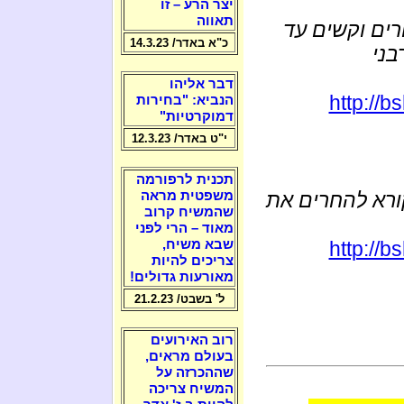
יצר הרע – זו
תאווה
רים וקשים עד
כ"א באדר/ 14.3.23
בני
דבר אליהו
http://
הנביא: "בחירות
דמוקרטיות"
י"ט באדר/ 12.3.23
תכנית לרפורמה
ורא להחרים את
משפטית מראה
שהמשיח קרוב
מאוד – הרי לפני
http://
שבא משיח,
צריכים להיות
מאורעות גדולים!
ל' בשבט/ 21.2.23
רוב האירועים
בעולם מראים,
שההכרזה על
המשיח צריכה