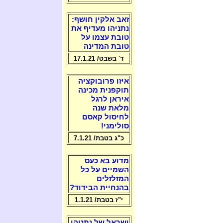
זאב אלקין חושף:
נתניהו מעדיף את
טובת עצמו על
טובת המדינה
ד' בשבט/ 17.1.21
איזו פרובוקציה
תוקפנית מכינה
איראן לרגל
מלאת שנה
לחיסול קאסם
סולימני!
כ"ג בטבת/ 7.1.21
מדוע בא כעס
השמיים על כל
המזלזלים
בהנחיית הבידוד?
י"ז בטבת/ 1.1.21
ישראל של נתניהו