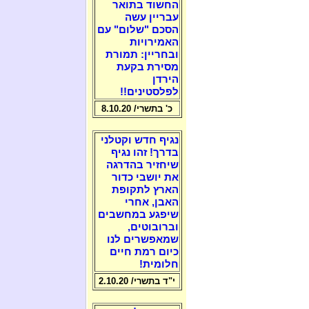
החשוד בתואר
עבריין עשה
הסכם "שלום" עם
האמירויות
ובחריין: תמורת
מסירת בקעת
הירדן
לפלסטינים!!
כ' בתשרי/ 8.10.20
נגיף חדש וקטלני
בדרך! זהו נגיף
שיחזיר בהדרגה
את יושבי כדור
הארץ לתקופת
האבן, אחרי
שיפגע במחשבים
וברובוטים,
שמאפשרים לנו
כיום רמת חיים
חלומית!
י"ד בתשרי/ 2.10.20