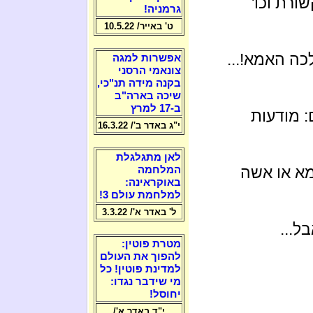
רת וכו'
גרמניה!
ט' באייר/ 10.5.22
לכה האמא!...
אפשרות למגה
צונאמי הרסני
בקנה מידה תנ"כי,
שיכה בארה"ב
ב-17 למרץ
 מודעות
י"ג באדר ב'/ 16.3.22
לאן מתגלגלת
א או אשה
המלחמה
באוקראינה:
למלחמת עולם 3!
ל' באדר א'/ 3.3.22
ל...
מטרת פוטין:
להפוך את העולם
למדינת פוטין! כל
מי שידבר נגדו:
יחוסל!
י"ד באדר א'/