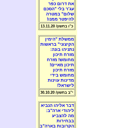
את דרום כפר
עג'ר בלי "הסכם
שלום" במטרה
להיפטר ממנו!
כ"ו בחשון/ 13.11.20
ממשלת "הימין
הקיצוני" בראשות
נתניהו בונה:
מזרח תיכון
מחומש! מזרח
תיכון מאיים!
מזרח תיכון
מחומש בידי
מדינות עוינות
לישראל!
י"ב בחשון/ 30.10.20
דבר אליהו הנביא
ליהודי ארה"ב:
מה להצביע
בבחירות
הקרובות בארה"ב