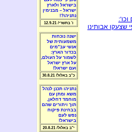
בישראל ולארץ
ישראל – מבנימין
נתניהו?!
כו':
ו' בתשרי/ 12.9.21
 שצעקו אבותינו
ישנה נוכחות
משמעותית של
אנשי עב"מים
בכדור הארץ:
לשמור על העולם,
על ארץ ישראל
ועם ישראל!
כ"ב באלול/ 30.8.21
נתניהו תכנן לנהל
משא ומתן עם
מוחמד דחלאן,
תוך ויתורים שהם
בבחינת פיקוח
נפש לעם
בישראל!
י"ב באלול/ 20.8.21