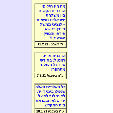
מה היו חילופי
הדברים הקשים
בין משלחת
ישראלית חשאית
– לנציגי ממשל
ביידן בנושא
איראן והנשק
הגרעיני!?
ל' בשבט/ 12.2.21
הרבנית מרים
רוזנטל: בחודש
אדר כל העולם
מתהפך!
כ"ה בשבט/ 7.2.21
כל האלפים האלה
שנפלו בימי דויד,
לא נפלו אלא על
ידי שלא תבעו את
בית המקדש!
ט"ו בשבט/ 28.1.21