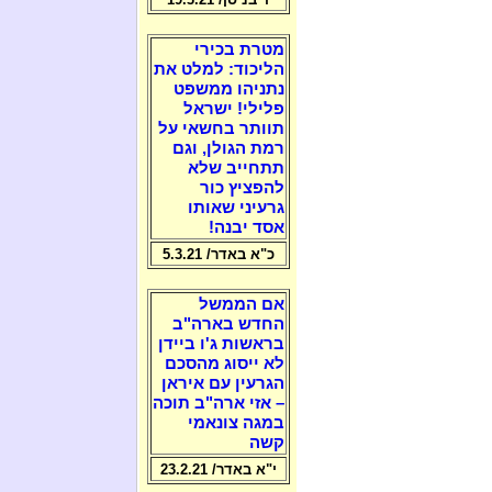
מטרת בכירי
הליכוד: למלט את
נתניהו ממשפט
פלילי! ישראל
תוותר בחשאי על
רמת הגולן, וגם
תתחייב שלא
להפציץ כור
גרעיני שאותו
אסד יבנה!
כ"א באדר/ 5.3.21
אם הממשל
החדש בארה"ב
בראשות ג'ו ביידן
לא ייסוג מהסכם
הגרעין עם איראן
– אזי ארה"ב תוכה
במגה צונאמי
קשה
י"א באדר/ 23.2.21