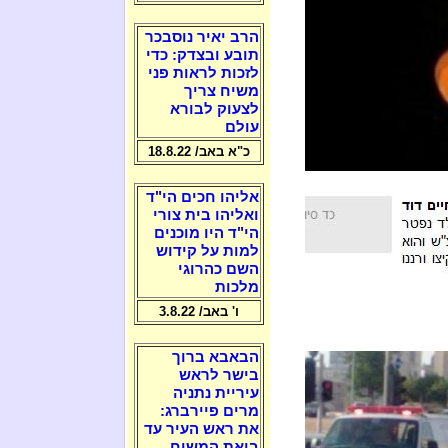
הרב יאיר נוסבכר
תובע ובצדק: כדי
לזכות לראות פני
משיח צריך
לצעוק לבורא
עולם
כ"א באב/ 18.8.22
אליהו חכים הי"ד
ואליהו בית צורי
הי"ד היו מוכנים
למות על קידוש
השם כהרוגי
מלכות
ו' באב/ 3.8.22
הבאבא ברוך
בישר לראש
עיריית נתניה
מרים פיירברג:
את ראש העיר עד
ביאת המשיח