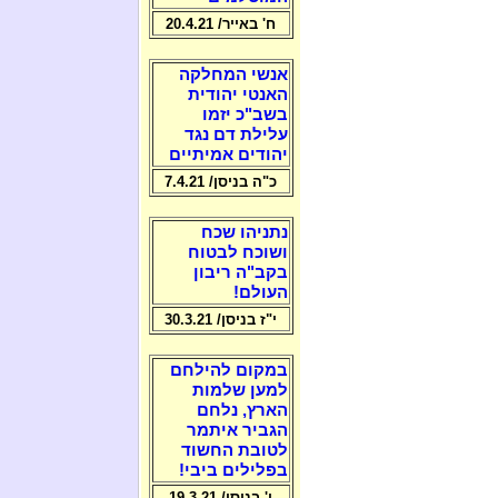
ח' באייר/ 20.4.21
אנשי המחלקה
האנטי יהודית
בשב"כ יזמו
עלילת דם נגד
יהודים אמיתיים
כ"ה בניסן/ 7.4.21
נתניהו שכח
ושוכח לבטוח
בקב"ה ריבון
העולם!
י"ז בניסן/ 30.3.21
במקום להילחם
למען שלמות
הארץ, נלחם
הגביר איתמר
לטובת החשוד
בפלילים ביבי!
ו' בניסן/ 19.3.21