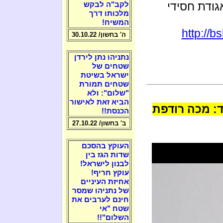
גודת חסידי
לקב"ה לבקש
מלכותו דרך
המשיח!
http://
ה' בחשון/ 30.10.22
נתניהו נתן לירדן
שטחים של
ישראל בשיטת
שטחים תמורת
"שלום": ולא
הביא זאת לאישור
ד: מכה רודפת
הכנסת!!
ב' בחשון/ 27.10.22
העוקץ בהסכם
שדות הגז בין
לבנון לישראל!
עוקץ חריף!
אחיזת העיניים
של נתניהו שמסר
חינם לערבים את
שטח "אי
השלום"!!