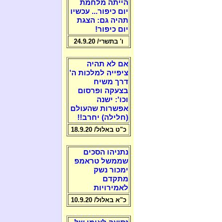
הייתה מלחמת
יום כיפור... עכשיו
תהיה גם: הצגת
יום כיפור!
ו' בתשרי/ 24.9.20
אם לא תהיה
ציפייה למלכות ה'
דרך משיח
בצעקה ופרסום
וכו': ישנה
אפשרות שהעולם
(חלילה) יחרב!!
כ"ט באלול/ 18.9.20
נתניהו הסכים
שממשל טראמפ
ימכור נשק
מתקדם
לאמירויות
כ"א באלול/ 10.9.20