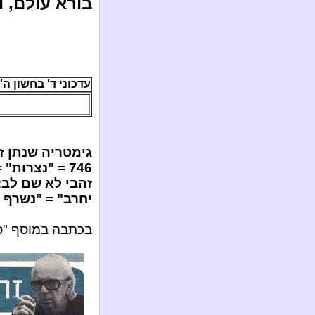
בורא עולם, ו
עדכוני ד' בחשון ה'תשע"ד 
גימטריה שנתן ז
746 = "נצרות" = "כדור הארץ יחרב" = "נשרף בגיהנום"...
יחרב" = "נשרף ב
בכתבה במוסף "סופהשבוע" 3