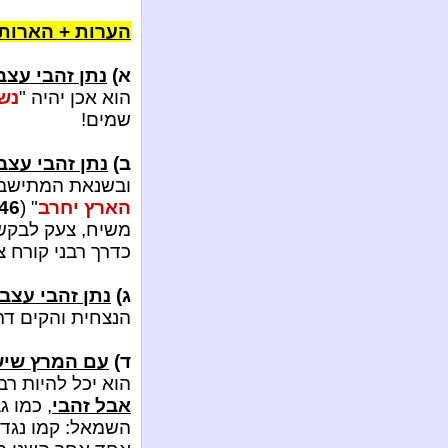
הערות + הארות!
א)
נתן זהבי עצב
הוא אכן יהיה "
נש
שמים!
ב)
נתן זהבי עצב
ובשנאת המתישבים
הארץ יחרב
" (
46
משיח, צעק לבקש 
כדרך רבני קורח צ
ג)
נתן זהבי עצבנ
הנצחית והקים דת
ד)
עם המרץ שיש
הוא יכל להיות רב
אבל זהבי
, כמו ג
השמאל: קמו נגד ה