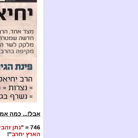
אבל!... כמה אמי
746 = "
נתן זהבי
הארץ יחרב
"!