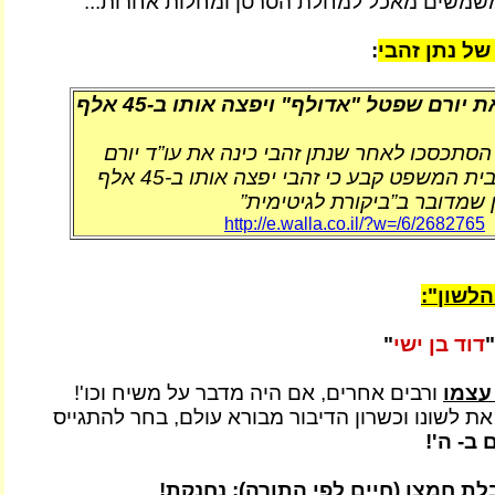
שמשים מאכל למחלת הסרטן ומחלות אחרות...
ל נתן זהבי
:
נתן זהבי כינה את יורם שפטל "אדולף" ויפצה אותו ב-45 אלף
 הסתכסכו לאחר שנתן זהבי כינה את עו”ד יורם
שפטל ”אדולף”. בית המשפט קבע כי זהבי יפצה אותו ב-45 אלף
 שמדובר ב”ביקורת לגיטימית”
http://e.walla.co.il/?w=/6/2682765
הלשון":
דוד בן ישי
"
 עצמו
ורבים אחרים, אם היה מדבר על משיח וכו'!
ת לשונו וכשרון הדיבור מבורא עולם, בחר להתגייס
ב- ה'!
לת חמצן
(חיים לפי התורה): נחנקת!