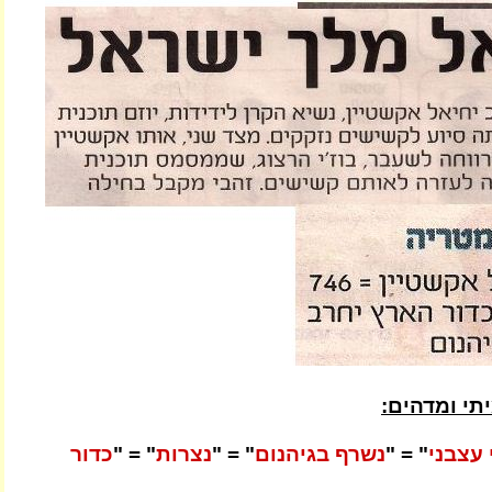
תי ומדהים:
 עצבני
" = "
נשרף בגיהנום
" = "
נצרות
" = "
כדור