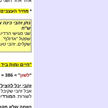
אחד אחר השני מ
*
מחיר העצבים ש
ש"ח
שני מגישי הרדיו
שקלים. זהבי טען
"חיים ומות ביד 
"
לשון
" = 386 = "
זהבי יכל להציל
אבל זהבי שקיבל א
לשורות:
המורדים 
נשמה שלא מקב