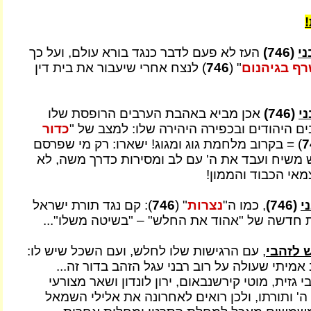
ני
(746)
העז לא פעם לדבר כנגד בורא עולם, ועל כך
רף בגיהנום
" (
746
) לנצח אחרי שיעבור את בית דין
ני
(746)
אכן מביא באהבת הערבים הרופסת שלו
 היהודים ובכפירה היהירה שלו: למצב של "
כדור
7
) = בקרוב מלחמת גוג ומגוג! ישארו: רק מי שפרסם
משיח ועבד את ה' עם לב ומסירות כדרך משה, לא
מאי הכבוד והממון!
י
(746)
, כמו ה"
נצרות
" (
746
): קם נגד תורת ישראל
 חדשה של "אהוד את החלש" – "בשיטה משלו"...
 לזהבי
, עם הרגישות שלו לחלש, ועם השכל שיש לו:
 אמיתי שעולה על רוב רבני עגל הזהב בדור זה...
בי גזית, מוטי קירשנבאום, ירון לונדון ושאר מצורעי
' ותורתו, ולכן רואים לאחרונה את אלילי השמאל