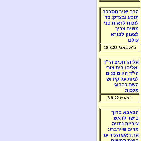
הרב יאיר נוסבכר
תובע ובצדק: כדי
לזכות לראות פני
משיח צריך
לצעוק לבורא
עולם
כ"א באב/ 18.8.22
אליהו חכים הי"ד
ואליהו בית צורי
הי"ד היו מוכנים
למות על קידוש
השם כהרוגי
מלכות
ו' באב/ 3.8.22
הבאבא ברוך
בישר לראש
עיריית נתניה
מרים פיירברג:
את ראש העיר עד
ביאת המשיח