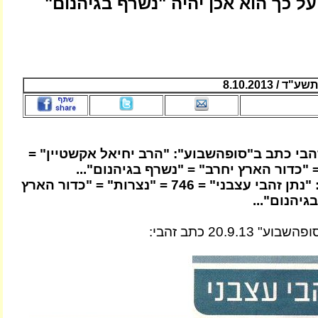
על כך הוא אכן יהיה "נשרף בגיהנום"
/ 8.10.2013
הבי כתב ב"סופהשבוע": "הרב יחיאל אקשטיין" =
זהבי לא שם לב: "נתן זהבי עצבני" = 746 = "נצרות" = "כדור הארץ
גיהנום"...
20.9.1 כתב זהבי: