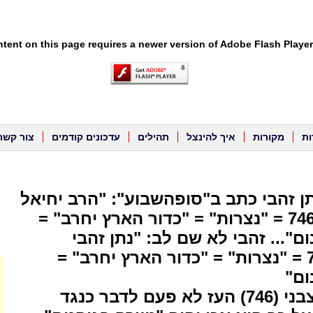
tent on this page requires a newer version of Adobe Flash Player
ות
מקורות
איך להינצל
תהילים
עדכונים קודמים
צור קשר
ן זהבי כתב ב"סופהשבוע": "הרב יחיאל
אקשטיין" = 746 = "נצרות" = "כדור הארץ יחרב" =
ם"... זהבי לא שם לב: "נתן זהבי
עצבני" = 746 = "נצרות" = "כדור הארץ יחרב" =
ום"
* נתן זהבי עצבני (746) העז לא פעם לדבר כנגד