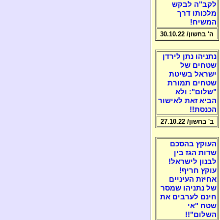
לקב"ה לבקש
מלכותו דרך
המשיח!
ה' בחשון/ 30.10.22
נתניהו נתן לירדן
שטחים של
ישראל בשיטת
שטחים תמורת
"שלום": ולא
הביא זאת לאישור
הכנסת!!
ב' בחשון/ 27.10.22
העוקץ בהסכם
שדות הגז בין
לבנון לישראל!
עוקץ חריף!
אחיזת העיניים
של נתניהו שמסר
חינם לערבים את
שטח "אי
השלום"!!