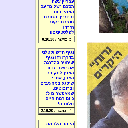
עבריין עשה
הסכם "שלום" עם
האמירויות
ובחריין: תמורת
מסירת בקעת
הירדן
לפלסטינים!!
כ' בתשרי/ 8.10.20
נגיף חדש וקטלני
בדרך! זהו נגיף
שיחזיר בהדרגה
את יושבי כדור
הארץ לתקופת
האבן, אחרי
שיפגע במחשבים
וברובוטים,
שמאפשרים לנו
כיום רמת חיים
חלומית!
י"ד בתשרי/ 2.10.20
הייתה מלחמת