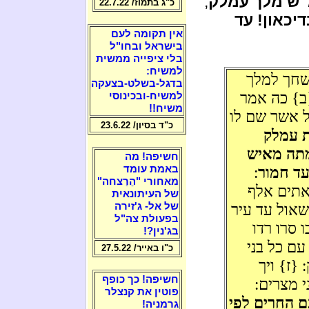
"ש מלך עמלק
,
כ"ג בתמוז/ 22.7.22
יכאון! עד
אין תקומה לעם
בישראל ובחו"ל
בלי ציפייה ממשית
למשיח:
שחך למלך
בדגל-בשלט-בצעקה
ב} כה אמר
למשיח-ובכינוסי
משיח!!
 אשר שם לו
כ"ד בסיון/ 23.6.22
ת עמלק
מתה מאיש
חשיפה! מה
עד חמור
:
באמת עומד
מאחורי "הֵרַצחה"
אתים אלף
של העיתונאית
שאול עד עיר
של אל- ג'זירה
בפעולת צה"ל
 סרו רדו
בג'נין?!
ם כל בני
כ"ו באייר/ 27.5.22
{ז} ויך
חשיפה! כך כופף
 מצרים:
פוטין את קנצלר
ם החרים לפי
גרמניה!