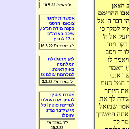
 הצאן
ט' באייר/ 10.5.22
אבו החרימם
אפשרות למגה
הי דבר ה' אל
צונאמי הרסני
ל למלך כי
בקנה מידה תנ"כי,
שיכה בארה"ב
זעק אל ה'
ב-17 למרץ
קר ויגד
י"ג באדר ב'/ 16.3.22
 יד ויסב
יאמר לו
לאן מתגלגלת
המלחמה
} ויאמר
באוקראינה:
ר אנכי
למלחמת עולם 3!
ר חמל העם
ל' באדר א'/ 3.3.22
את היותר
מטרת פוטין:
גידה לך את
להפוך את העולם
יאמר שמואל
למדינת פוטין! כל
מי שידבר נגדו:
אתה וימשחך
יחוסל!
מר לך
י"ד באדר א'/
15.2.22