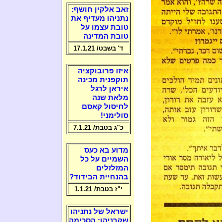
זאב אלקין חושף:
נתניהו מעדיף את
טובת עצמו על
טובת המדינה
ד' בשבט/ 17.1.21
איזו פרובוקציה
תוקפנית מכינה
איראן לרגל
מלאת שנה
לחיסול קאסם
סולימני!
כ"ג בטבת/ 7.1.21
מדוע בא כעס
השמיים על כל
המזלזלים
בהנחיית הבידוד?
י"ז בטבת/ 1.1.21
ישראל של נתניהו
שקרניהו: הסכימה