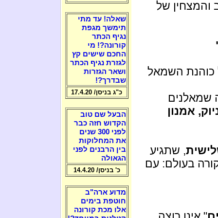
 והמצחין של
שאלה! עד מתי
תימשך מגפת
נגיף הכתר
קורונה?! מי
החכם שישים קץ
לגזרת נגיף הכתר
 כוהנת השמאל
ושאר הגזרות
שבדרך?!
כ"ג בניסן/ 17.4.20
 שמאלנים
יוק, אמנון
הבעל שם טוב
הקדוש חזה כבר
לפני 300 שנים
את המחלוקות
לישית
, שתגיע
בין הרבנים לפני
הגאולה
ורה בעולם: עם
כ' בניסן/ 14.4.20
מדוע ארה"ב
חוטפת בימים
אלו מכת קורונה
ם
" אינו רוצה