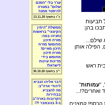
עג'ר בלי "הסכם
שלום" במטרה
להיפטר ממנו!
כ"ו בחשון/ 13.11.20
 תביעות
בכו בהן:
ממשלת "הימין
הקיצוני" בראשות
נתניהו בונה:
שילם...
מזרח תיכון
מחומש! מזרח
, הפילה אותן
תיכון מאיים!
מזרח תיכון
מחומש בידי
מדינות עוינות
בית ראש
לישראל!
י"ב בחשון/ 30.10.20
דבר אליהו הנביא
", 
עמותות
"
ליהודי ארה"ב:
ואחרים?!...
מה להצביע
בבחירות
הקרובות בארה"ב
הכסף! קמצנים
ב-3 בנובמבר !?!