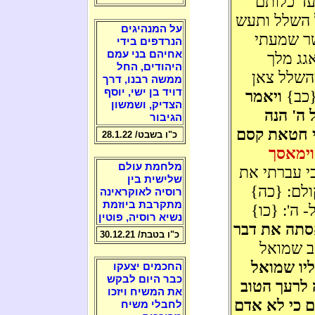
ד כלותם
 השלל ותעש
על המנהיגים
שר שמעתי
הנרדפים בידי
אחיהם בני עמם
גג מלך
היהודים, החל
השלל צאן
ממשה רבנו, דרך
דויד בן ישי, יוסף
{כב}
ויאמר
הצדיק, ושמשון
 ה' הנה
הגיבור
 חטאת קסם
כ"ו בשבט/ 28.1.22
וימאסך
מלחמת עולם
י עברתי את
שלישית בין
ולם: {כה}
רוסיה לאוקראינה
מתקרבת ביוזמת
 ה': {כו}
נשיא רוסיה, פוטין
סתה את דבר
כ"ו בטבת/ 30.12.21
סב שמואל
יו שמואל
החכמים יצעקו
כבר היום לבקש
 לרעך הטוב
את המשיח ויזכו
ם כי לא אדם
לחבלי משיח