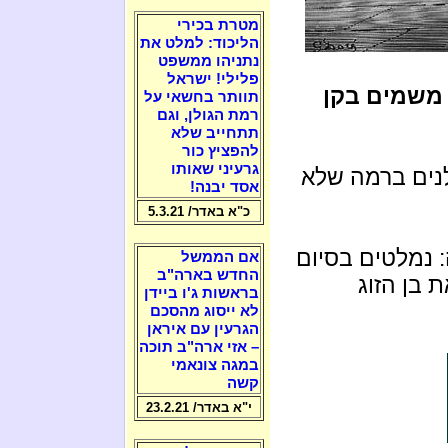
מטרת בכירי
הליכוד: למלט את
נתניהו ממשפט
פלילי! ישראל
משמים בקן
תוותר בחשאי על
רמת הגולן, וגם
תתחייב שלא
להפציץ כור
גרעיני שאותו
לנים ברמה שלא
אסד יבנה!
כ"א באדר/ 5.3.21
 נמלטים בסיום
אם הממשל
החדש בארה"ב
 בן הזוג
בראשות ג'ו ביידן
לא ייסוג מהסכם
הגרעין עם איראן
– אזי ארה"ב תוכה
במגה צונאמי
קשה
י"א באדר/ 23.2.21