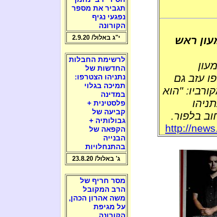
תגביר את מספר
נפגעי נגיף
הקורונה
י"ג באלול/ 2.9.20
עון ראש
לרשימת החבלות
עון
החדשות של
ו עזב גם
נתניהו הצטרפו:
תמיכה בגלוי
ורביו: "הוא
במדינה
ניהו
פלסטינית +
קביעה של
וב בלפור.
גבולותיה +
http://news
הקפאה של
הבנייה
בהתנחלויות
ג' באלול/ 23.8.20
מסר חריף של
הרב המקובל
משה אהרון הכהן,
על מגיפת
הקורונה