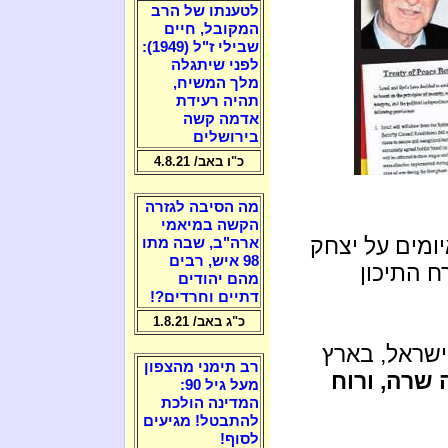
לטענתו של הרב
המקובל, חיים
שבילי ז"ל (1949):
לפני שיתגלה
מלך המשיח,
תהיה רעידת
אדמה קשה
בירושלים
כ"ו באב/ 4.8.21
מה הסיבה לגזרה
הקשה במיאמי
ומים על יצחק
ארה"ב, שבה מתו
98 איש, רבים
 התיכון
מהם יהודים
דתיים וחרדים?!
כ"ג באב/ 1.8.21
ישראל, בארץ
רב תימני מהצפון
 שרה, ורוח
מעל גיל 90:
המדינה הולכת
להתבטל! מגיעים
לסוף!