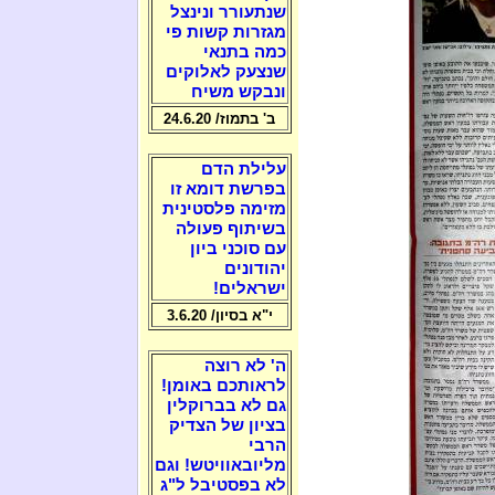
שנתעורר ונינצל
מגזרות קשות פי
כמה בתנאי
שנצעק לאלוקים
ונבקש משיח
ב' בתמוז/ 24.6.20
עלילת הדם
בפרשת דומא זו
מזימה פלסטינית
בשיתוף פעולה
עם סוכני ביון
יהודונים
ישראלים!
י"א בסיון/ 3.6.20
ה' לא רוצה
לראותכם באומן!
גם לא בברוקלין
בציון של הצדיק
הרבי
מליובאוויטש! וגם
לא בפסטיבל ל"ג