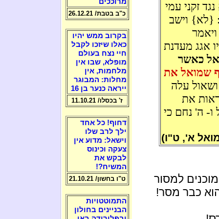
מרוככים
גד זקני עמי
כ"ב בטבת/ 26.12.21
 {לא} וישב
ויאמר
בקרוב ממש יהיו
ו אגג מעדנת
כאלו שיזכו לקבל
חיי נצח בעולם
אל כאשר
מופלא, שבו אין
ף שמואל את
מלחמות, אין
מחלות: המבוגר
ושאול עלה
ייראה כנער בן 16
ראות את
ז' בכסלו/ 11.10.21
- ה' נחם כי
דחוף! כל אחד
ילך לרב שלו
ואל א', ט"ו)
וישאל: מדוע אין
צעקה וכינוס
לבקש את
המשיח?!
מוכנים למסור
ט"ו בחשון/ 21.10.21
וא כבר מסר!
התמוטטויות
הבניינים בחולון
ס!
ובפלורידה באו