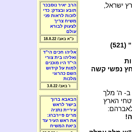
ץ ישראל,
הרב יאיר נוסבכר
תובע ובצדק: כדי
לזכות לראות פני
משיח צריך
לצעוק לבורא
עולם
כ"א באב/ 18.8.22
" (521)
אליהו חכים הי"ד
ואליהו בית צורי
ת
הי"ד היו מוכנים
חץ נפשי קשה
למות על קידוש
השם כהרוגי
מלכות
ו' באב/ 3.8.22
ב- ה' מלך
טחי הארץ
הבאבא ברוך
בישר לראש
לאברהם:
עיריית נתניה
!
מרים פיירברג:
את ראש העיר עד
ביאת המשיח