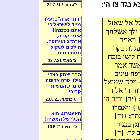
 נגד צו ה':
י"ג באב/ 22.7.21
יהודי ארה"ב: עלו
ל אל שאול
מייד לישראל כי
 ולך אשלחך
אתם בסכנה!!
אזורי קנדה,
 ויאמר
ארה"ב ואירופה:
עגלת בקר
הולכים לשקוע
תחת המים
 לישי בזבח
ג' באב/ 12.7.21
אשר אמר
יפה עינים
הרב יצחק בצרי:
} ויקח שמואל
גילוי פרה אדומה
סימן שהמשיח
ח ה' אל דוד
קרוב!
 {יד}
ורוח ה'
י"ג בתמוז/ 23.6.21
טו}
ויאמרו
האינטרנט הוא
תך:
{טז}
הכלי של המשיח!
גן בכנור
ל' בסיון/ 10.6.21
ב לך
: {יז}