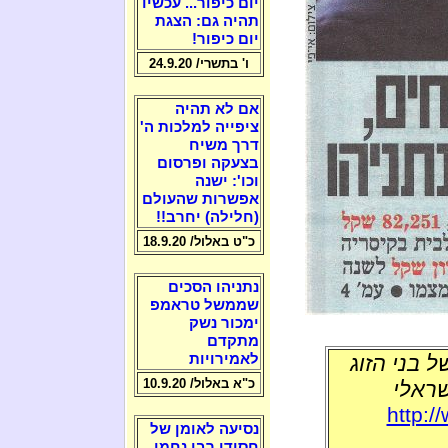
יום כיפור... עכשיו
תהיה גם: הצגת
יום כיפור!
ו' בתשרי/ 24.9.20
אם לא תהיה
ציפייה למלכות ה'
דרך משיח
בצעקה ופרסום
וכו': ישנה
אפשרות שהעולם
(חלילה) יחרב!!
כ"ט באלול/ 18.9.20
נתניהו הסכים
שממשל טראמפ
ימכור נשק
מתקדם
ל במטוס של בני הזוג
לאמירויות
כ"א באלול/ 10.9.20
שראלי
http:/
נסיעה לאומן של
חסידי רבי נחמן