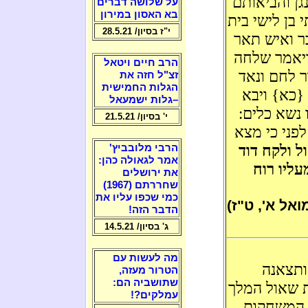
גן והביאותם
על שלושה דברים
בא האסון במירון
 בן לישי בית
י"ז בסיון/ 28.5.21
בר ואיש תאר
 ויאמר שלחה
הרב חיים ויטאל
ר לחם ונאד
זצ"ל חזה את
הגלות החמישית
 {כא} ויבא
–גלות ישמעאל
 נשא כלים:
י' בסיון/ 21.5.21
פני כי מצא
ל ולקח דוד
הרבי מלובביץ'
אמר לגאולה כהן:
עליו רוח
את ירושלים
שחררתם (1967)
כמי שכפו עליו את
ואל א', ט"ז)
הדבר הזה!
ג' בסיון/ 14.5.21
מה לעשות עם
ותצאנה
הטרור מעזה,
שתושביה הם:
 שאול המלך
עמלקים?!
 המשחקות