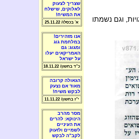
שצריך לצעוק
לאלוקים, שישלח
את המשיח!
יות, וגם נשמתו
א' בכסלו/ 25.11.22
אנו מזהירים!
במלחמת גוג
ומגוג: גם
האמריקאים יעלו
על ישראל
כ"ד בחשון/ 18.11.22
הגאולה קרובה
מאוד אם נצעק
לבקש משיח!
י"ז בחשון/ 11.11.22
מסר מהרב
הינוקא: להרים
את העיניים
לשמיים ולזעוק
לקב"ה לבקש