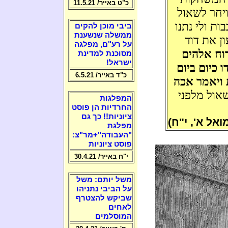
כ"ט באייר/ 11.5.21
ויחר לשאול
ות ולי נתנו
ביבי מוכן להקים
ממשלה שנשענת
ן את דוד
על רע"ם, מפלגה
וח אלהים
מסוכנת למדינת
ישראל!
 כיום ביום
כ"ד באייר/ 6.5.21
 ויאמר אכה
אול מלפני
המפלגות
החרדיות הן פוסט
ציוניות!! כך גם
ואל א', י"ח)
מפלגת
"העבודה"+מר"צ:
פוסט ציוניות
י"ח באייר/ 30.4.21
משל יותם: משל
על הביבי נתניהו
שביקש להצטרף
לאחים
המוסלמים