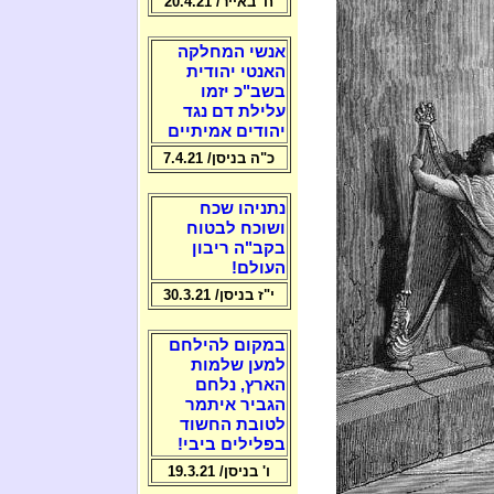
ח' באייר/ 20.4.21
אנשי המחלקה
האנטי יהודית
בשב"כ יזמו
עלילת דם נגד
יהודים אמיתיים
כ"ה בניסן/ 7.4.21
נתניהו שכח
ושוכח לבטוח
בקב"ה ריבון
העולם!
י"ז בניסן/ 30.3.21
במקום להילחם
למען שלמות
הארץ, נלחם
הגביר איתמר
לטובת החשוד
בפלילים ביבי!
ו' בניסן/ 19.3.21