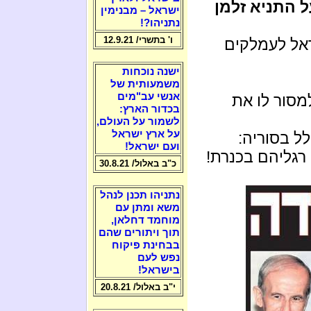
ל התניא זלמן
ישראל – מבנימין
נתניהו?!
ו' בתשרי/ 12.9.21
ראל לעמלקים
ישנה נוכחות
משמעותית של
אנשי עב"מים
מסור לו את
בכדור הארץ:
לשמור על העולם,
על ארץ ישראל
ל בסוריה:
ועם ישראל!
רגליהם בכנרת!
כ"ב באלול/ 30.8.21
נתניהו תכנן לנהל
משא ומתן עם
מוחמד דחלאן,
תוך ויתורים שהם
בבחינת פיקוח
נפש לעם
בישראל!
י"ב באלול/ 20.8.21