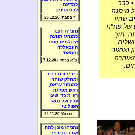
• כבר
למדינה
ראל מימנה
לפלסטינים
ם שהיו
י' בטבת/ 25.12.20
 של פת"ח
נתניהו חובר
ה, תוך
למנהיג תנועה
ושלים,
איסלמית חסיד
חיזבאללה
וארגוני
וחמאס!
האזהרה
כ"א בכסלו/ 7.12.20
ים.
ביבי כורת ברית
ומחלק שוחד
למנסור עבאס,
ראש מפלגת
רע"מ כדי שיגן
עליו ועל כסאו
הפוליטי
ו' בכסלו/ 22.11.20
נתניהו מוכן לתת
את דרום כפר