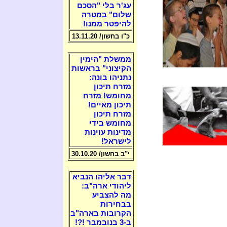
עג'ר בלי "הסכם
שלום" במטרה
להיפטר ממנו!
כ"ו בחשון/ 13.11.20
ממשלת "הימין
הקיצוני" בראשות
נתניהו בונה:
מזרח תיכון
מחומש! מזרח
תיכון מאיים!
מזרח תיכון
מחומש בידי
מדינות עוינות
לישראל!
י"ב בחשון/ 30.10.20
דבר אליהו הנביא
ליהודי ארה"ב:
מה להצביע
בבחירות
הקרובות בארה"ב
ב-3 בנובמבר !?!