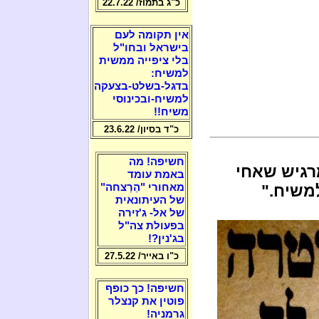
כ"ג בתמוז/ 22.7.22
אין תקומה לעם
בישראל ובחו"ל
בלי ציפייה ממשית
למשיח:
בדגל-בשלט-בצעקה
למשיח-ובכינוסי
משיח!!
כ"ד בסיון/ 23.6.22
חשיפה! מה
מרגיש שאחי
באמת עומד
משיח."
מאחורי "הֵרַצחה"
של העיתונאית
של אל- ג'זירה
בפעולת צה"ל
בג'נין?!
כ"ו באייר/ 27.5.22
חשיפה! כך כופף
פוטין את קנצלר
גרמניה!