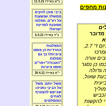
כ"ט באייר/ 11.5.21
ות מחפים
ביבי מוכן להקים
ממשלה שנשענת
על רע"ם, מפלגה
מסוכנת למדינת
ישראל!
. מדובר
כ"ד באייר/ 6.5.21
א
עשרות צוותי כיבוי, ומטוסים כיבוי, מנסים, ביום ד' 2.7,
המפלגות
החרדיות הן פוסט
מרכז
ציוניות!! כך גם
בים אורה
מפלגת
"העבודה"+מר"צ:
מו כן נסגר
פוסט ציוניות
 גדולה
י"ח באייר/ 30.4.21
בעת שאול,
יעית
משל יותם: משל
וליך
על הביבי נתניהו
שביקש להצטרף
כביש
לאחים
י להקשות
המוסלמים