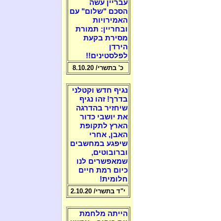
עבריין עשה
הסכם "שלום" עם
האמירויות
ובחריין: תמורת
מסירת בקעת
הירדן
לפלסטינים!!
כ' בתשרי/ 8.10.20
נגיף חדש וקטלני
בדרך! זהו נגיף
שיחזיר בהדרגה
את יושבי כדור
הארץ לתקופת
האבן, אחרי
שיפגע במחשבים
וברובוטים,
שמאפשרים לנו
כיום רמת חיים
חלומית!
י"ד בתשרי/ 2.10.20
הייתה מלחמת