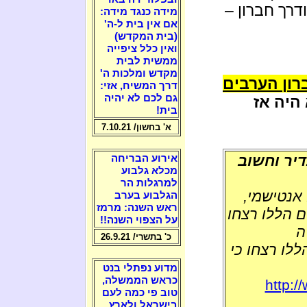
דרך חברון –
מידה כנגד מידה:
אם אין בית ל-ה'
(בית המקדש)
ואין כלל ציפייה
ממשית לבית
מקדש ומלכות ה'
רון הערבים
דרך המשיח, אזי:
גם לכם לא יהיה
שלהם ב- 1929: לא היה אז
בית!
א' בחשון/ 7.10.21
דיר וחשוב
אירוע הבריחה
מכלא גלבוע
למרגלות הר
 אנטישמי,
הגלבוע בערב
ראש השנה: מרמז
ם הללו רצחו
על הצפוי השנה!!
יה
כ' בתשרי/ 26.9.21
ללו רצחו כי
מדוע נפתלי בנט
כראש הממשלה,
http:/
טוב פי כמה לעם
בישראל ולארץ