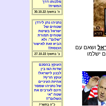
מלכותו דרך
המשיח!
ה' בחשון/ 30.10.22
נתניהו נתן לירדן
שטחים של
ישראל בשיטת
שטחים תמורת
"שלום": ולא
הביא זאת לאישור
ראל
ושאם עם
הכנסת!!
ם ישלמו
ב' בחשון/ 27.10.22
העוקץ בהסכם
שדות הגז בין
לבנון לישראל!
עוקץ חריף!
אחיזת העיניים
של נתניהו שמסר
חינם לערבים את
שטח "אי
השלום"!!
כ"ה בתשרי/