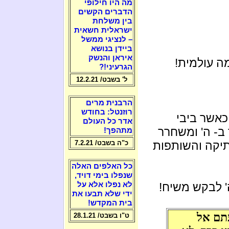
מה היו חילופי
הדברים הקשים
בין משלחת
ישראלית חשאית
– לנציגי ממשל
ביידן בנושא
איראן והנשק
ה עולמית!
הגרעיני!?
ל' בשבט/ 12.2.21
הרבנית מרים
רוזנטל: בחודש
כאשר ביבי
אדר כל העולם
ב- ה' ומשחרר
מתהפך!
תיקה והשותפות
כ"ה בשבט/ 7.2.21
כל האלפים האלה
שנפלו בימי דויד,
' לבקש משיח!
לא נפלו אלא על
ידי שלא תבעו את
בית המקדש!
תם אל
ט"ו בשבט/ 28.1.21