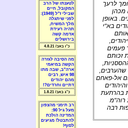
ומך לרעך
לטענתו של הרב
המקובל, חיים
תה מכהן
שבילי ז"ל (1949):
ם. באופן
לפני שיתגלה
מלך המשיח,
דים בא"י
תהיה רעידת
אותם
אדמה קשה
בירושלים
הודים,
כ"ו באב/ 4.8.21
ך פעמים
 זכותם
מה הסיבה לגזרה
הססניות,
הקשה במיאמי
 שהערבים,
ארה"ב, שבה מתו
98 איש, רבים
ום אל-פאחם
מהם יהודים
והיהודים
דתיים וחרדים?!
ת בהרתעת
כ"ג באב/ 1.8.21
 רוה"מ
רב תימני מהצפון
פות רבה
מעל גיל 90:
המדינה הולכת
להתבטל! מגיעים
לסוף!