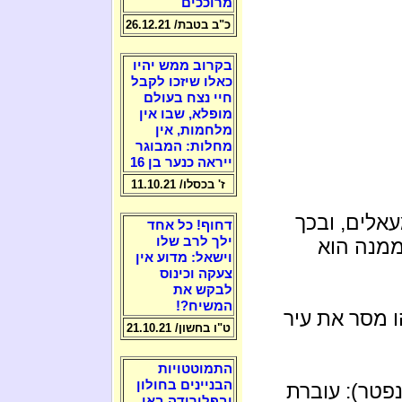
מרוככים
כ"ב בטבת/ 26.12.21
בקרוב ממש יהיו
כאלו שיזכו לקבל
חיי נצח בעולם
מופלא, שבו אין
מלחמות, אין
מחלות: המבוגר
ייראה כנער בן 16
ז' בכסלו/ 11.10.21
אלים, ובכך
דחוף! כל אחד
ילך לרב שלו
מנה הוא
וישאל: מדוע אין
צעקה וכינוס
לבקש את
המשיח?!
ו מסר את עיר
ט"ו בחשון/ 21.10.21
התמוטטויות
הבניינים בחולון
פטר): עוברת
ובפלורידה באו