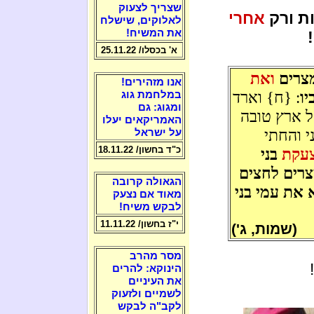
שצריך לצעוק
ות ורק
אחרי
לאלוקים, שישלח
את המשיח!
א' בכסלו/ 25.11.22
מצרים
ואת
אנו מזהירים!
יו
: {ח} וארד
במלחמת גוג
ומגוג: גם
ל ארץ טובה
האמריקאים יעלו
י והחתי
על ישראל
כ"ד בחשון/ 18.11.22
עקת
בני
צרים לחצים
הגאולה קרובה
את עמי בני
מאוד אם נצעק
לבקש משיח!
י"ז בחשון/ 11.11.22
(שמות, ג')
מסר מהרב
הינוקא: להרים
את העיניים
לשמיים ולזעוק
לקב"ה לבקש