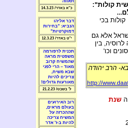
תאווה
ית קולות":
כ"א באדר/ 14.3.23
...
קולות בכי
דבר אליהו
הנביא: "בחירות
דמוקרטיות"
ראל אלא גם
י"ט באדר/ 12.3.23
לרוסיה, בין
נים וכו'
תכנית לרפורמה
משפטית מראה
שהמשיח קרוב
בא- הרב יהודה
מאוד – הרי לפני
שבא משיח,
צריכים להיות
http://www.daa
מאורעות גדולים!
ל' בשבט/ 21.2.23
ה
שנת
רוב האירועים
בעולם מראים,
שההכרזה על
המשיח צריכה
להיות ב-ז' אדר