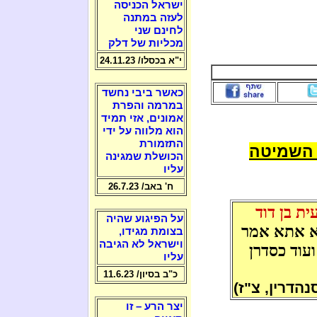
ישראל הכניסה
לעזה במתנה
לחינם שני
מכליות של דלק
י"א בכסלו/ 24.11.23
כאשר ביבי נחשד
במרמה והפרת
אמונים, אזי תמיד
הוא מלווה על ידי
התזמורת
ת השמיטה
הכושלת שמגינה
עליו
ח' באב/ 26.7.23
ית בן דוד
על הפיגוע שהיה
לא אתא אמר
בצומת מגידו,
וישראל לא הגיבה
עוד כסדרן
עליו
כ"ב בסיון/ 11.6.23
נהדרין, צ"ז)
יצר הרע – זו