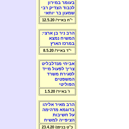
בעומר במירון
לכבוד הצדיק רבי
שמעון בר יוחאי
י"ח באייר/ 12.5.20
הרב ניר בן ארצי:
המשיח נמצא
במרכז הארץ
י"ד באייר/ 8.5.20
אביחי מנדלבליט
צריך לפעול מייד
לסגירת משרד
המשפטים
הפוליטי
ז' באייר/ 1.5.20
הרב מאיר אליהו
בדוגמא מדהימה
על חשיבות
הציפייה למשיח
כ"ט בניסן/ 23.4.20