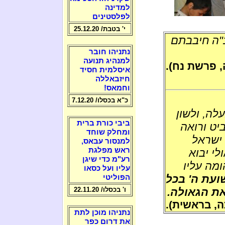
למדינה
לפלסטינים
י' בטבת/ 25.12.20
"ה חיבבתם
נתניהו חובר
למנהיג תנועה
 פרשת נח).
איסלמית חסיד
חיזבאללה
וחמאס!
כ"א בכסלו/ 7.12.20
לה, ולשון
ביבי כורת ברית
יט ורואה
ומחלק שוחד
 ישראל
למנסור עבאס,
ראש מפלגת
לי יבוא
רע"מ כדי שיגן
ומה עליו
עליו ועל כסאו
ישועת ה' בכל
הפוליטי
ת הגאולה.
ו' בכסלו/ 22.11.20
, בראשית).
נתניהו מוכן לתת
את דרום כפר