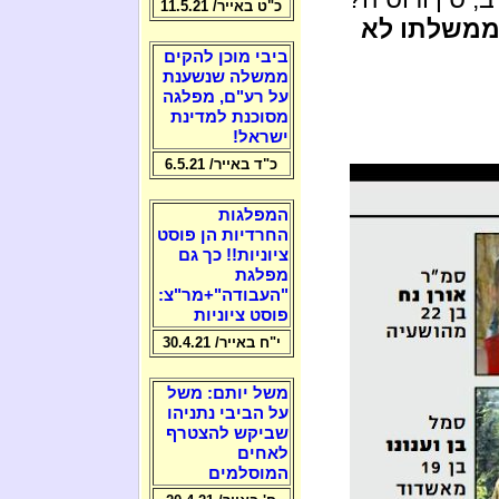
כ"ט באייר/ 11.5.21
וממשלתו לא
ביבי מוכן להקים
ממשלה שנשענת
על רע"ם, מפלגה
מסוכנת למדינת
ישראל!
כ"ד באייר/ 6.5.21
המפלגות
החרדיות הן פוסט
ציוניות!! כך גם
מפלגת
"העבודה"+מר"צ:
פוסט ציוניות
י"ח באייר/ 30.4.21
משל יותם: משל
על הביבי נתניהו
שביקש להצטרף
לאחים
המוסלמים