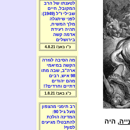
לטענתו של הרב
המקובל, חיים
שבילי ז"ל (1949):
לפני שיתגלה
מלך המשיח,
תהיה רעידת
אדמה קשה
בירושלים
כ"ו באב/ 4.8.21
מה הסיבה לגזרה
הקשה במיאמי
ארה"ב, שבה מתו
98 איש, רבים
מהם יהודים
דתיים וחרדים?!
כ"ג באב/ 1.8.21
רב תימני מהצפון
מעל גיל 90:
המדינה הולכת
ייה
, היה
להתבטל! מגיעים
לסוף!