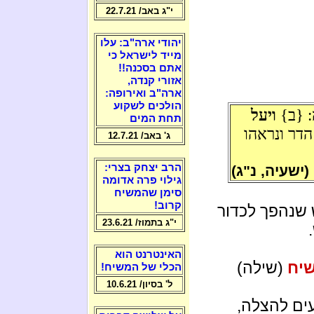
י"ג באב/ 22.7.21
יהודי ארה"ב: עלו
מייד לישראל כי
אתם בסכנה!!
אזורי קנדה,
ארה"ב ואירופה:
הולכים לשקוע
: {ב}
ויעל
תחת המים
הדר ונראהו
ג' באב/ 12.7.21
הרב יצחק בצרי:
(ישעיה, נ"ג)
גילוי פרה אדומה
סימן שהמשיח
קרוב!
שנהפך לכדור
י"ג בתמוז/ 23.6.21
האינטרנט הוא
יח
(שילה)
הכלי של המשיח!
ל' בסיון/ 10.6.21
ים להצלה,