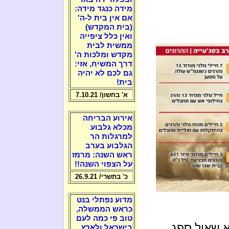
מידה כנגד מידה:
אם אין בית ל-ה'
(בית המקדש)
ואין כלל ציפייה
ממשית לבית
מקדש ומלכות ה'
דרך המשיח, אזי:
גם לכם לא יהיה
בית!
א' בחשון/ 7.10.21
אירוע הבריחה
מכלא גלבוע
למרגלות הר
הגלבוע בערב
ראש השנה: מרמז
על הצפוי השנה!!
כ' בתשרי/ 26.9.21
מדוע נפתלי בנט
כראש הממשלה,
טוב פי כמה לעם
א שאול ספג
בישראל ולארץ