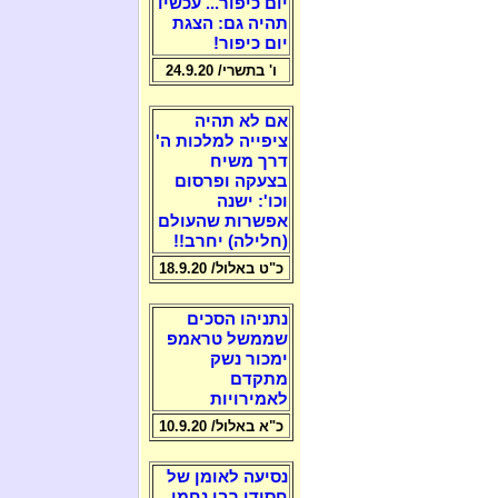
יום כיפור... עכשיו
תהיה גם: הצגת
יום כיפור!
ו' בתשרי/ 24.9.20
אם לא תהיה
ציפייה למלכות ה'
דרך משיח
בצעקה ופרסום
וכו': ישנה
אפשרות שהעולם
(חלילה) יחרב!!
כ"ט באלול/ 18.9.20
נתניהו הסכים
שממשל טראמפ
ימכור נשק
מתקדם
לאמירויות
כ"א באלול/ 10.9.20
נסיעה לאומן של
חסידי רבי נחמן