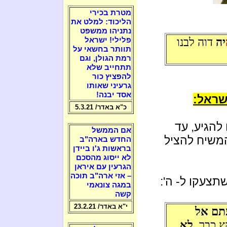
מטרת בכירי
הליכוד: למלט את
נתניהו ממשפט
יה
דוה לבנו
פלילי! ישראל
תוותר בחשאי על
רמת הגולן, וגם
תתחייב שלא
להפציץ כור
גרעיני שאותו
אסד יבנה!
שראל:
כ"א באדר/ 5.3.21
 להגיע, עד
אם הממשל
משיח להציל
החדש בארה"ב
בראשות ג'ו ביידן
לא ייסוג מהסכם
הגרעין עם איראן
– אזי ארה"ב תוכה
תצעקו ל- ה':
במגה צונאמי
קשה
י"א באדר/ 23.2.21
תם אל
ץ כבר,
לא