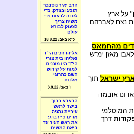
הרב יאיר נוסבכר
תובע ובצדק: כדי
" על ארץ
לזכות לראות פני
נת נצח לאברהם
משיח צריך
לצעוק לבורא
עולם
כ"א באב/ 18.8.22
ודים מהחמאס
:
לאבו מאזן ימ"ש
אליהו חכים הי"ד
ואליהו בית צורי
הי"ד היו מוכנים
למות על קידוש
השם כהרוגי
ארץ ישראל
תוך
מלכות
ו' באב/ 3.8.22
דונו אובמה
הבאבא ברוך
בישר לראש
ת המוסלמי
עיריית נתניה
מרים פיירברג:
קודות
דרך
את ראש העיר עד
ביאת המשיח