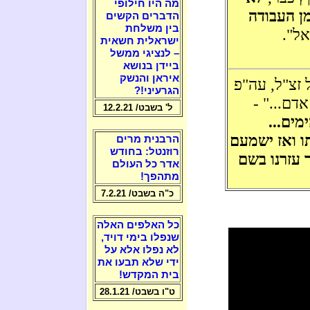
מה היו חילופי
ן העבודה
הדברים הקשים
בין משלחת
אל".
ישראלית חשאית
– לנציגי ממשל
ביידן בנושא
איראן והנשק
 זצ"ל, עה"פ
הגרעיני!?
דם..." -
ל' בשבט/ 12.2.21
ים...
ו ואז ישמעם
הרבנית מרים
רוזנטל: בחודש
ר עזרנו בשם
אדר כל העולם
מתהפך!
כ"ה בשבט/ 7.2.21
כל האלפים האלה
שנפלו בימי דויד,
לא נפלו אלא על
ידי שלא תבעו את
בית המקדש!
ט"ו בשבט/ 28.1.21