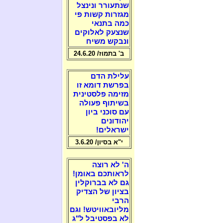
שנתעורר ונינצל
מגזרות קשות פי
כמה בתנאי
שנצעק לאלוקים
ונבקש משיח
ב' בתמוז/ 24.6.20
עלילת הדם
בפרשת דומא זו
מזימה פלסטינית
בשיתוף פעולה
עם סוכני ביון
יהודונים
ישראלים!
י"א בסיון/ 3.6.20
ה' לא רוצה
לראותכם באומן!
גם לא בברוקלין
בציון של הצדיק
הרבי
מליובאוויטש! וגם
לא בפסטיבל ל"ג