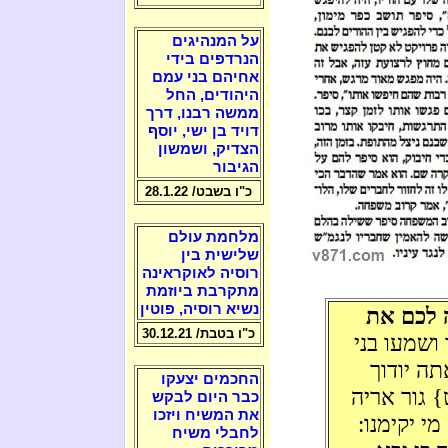
על המנהיגים
הנרדפים בידי
אחיהם בני עמם
היהודים, החל
ממשה רבנו, דרך
דויד בן ישי, יוסף
הצדיק, ושמשון
הגיבור
כ"ו בשבט/ 28.1.22
מלחמת עולם
שלישית בין
רוסיה לאוקראינה
מתקרבת ביוזמת
נשיא רוסיה, פוטין
ה לכם את
כ"ו בטבת/ 30.12.21
ושמעו בני
ה יודוך
החכמים יצעקו
} גור אריה
כבר היום לבקש
את המשיח ויזכו
י יקימנו:
לחבלי משיח