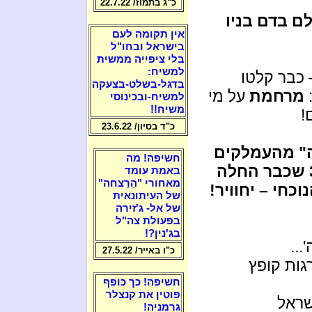
כ"ג בתמוז/ 22.7.22
 בדם בניו
אין תקומה לעם
בישראל ובחו"ל
בלי ציפייה ממשית
למשיח:
 כבר קלטו
בדגל-בשלט-בצעקה
מרחמת
על מי
למשיח-ובכינוסי
משיח!!
!
כ"ד בסיון/ 23.6.22
ה" מהעמלקים
חשיפה! מה
הישמעאלים החל מאינתיפאדת אוסלו 3 שכבר החלה
באמת עומד
מאחורי "הֵרַצחה"
חי – יחוויר!
של העיתונאית
של אל- ג'זירה
בפעולת צה"ל
בג'נין?!
...
כ"ו באייר/ 27.5.22
רגות קופץ
חשיפה! כך כופף
פוטין את קנצלר
שראל
גרמניה!