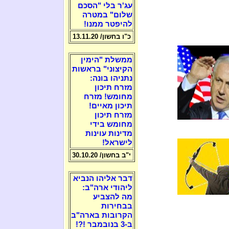
עג'ר בלי "הסכם
שלום" במטרה
להיפטר ממנו!
כ"ו בחשון/ 13.11.20
ממשלת "הימין
הקיצוני" בראשות
נתניהו בונה:
מזרח תיכון
מחומש! מזרח
תיכון מאיים!
מזרח תיכון
מחומש בידי
מדינות עוינות
לישראל!
י"ב בחשון/ 30.10.20
דבר אליהו הנביא
ליהודי ארה"ב:
מה להצביע
בבחירות
הקרובות בארה"ב
ב-3 בנובמבר !?!