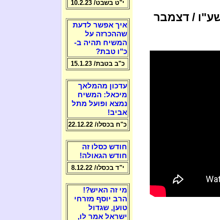
י"ט בשבט/ 10.2.23
ע"ו / דצמבר
איך אפשר לדעת
שההכרזה על
המשיח תהיה ב-
כ"ו טבת?
כ"ב בטבת/ 15.1.23
עדכון מהמלאך
מיכאל: המשיח
נמצא ופועל מתל
אביב!
כ"ח בכסלו/ 22.12.22
חודש כסלו זה
חודש הגאולה!
י"ד בכסלו/ 8.12.22
מי זה האיש?!
הרב יוסף מזרחי
טוען, שגדול
ישראל אמר לו,