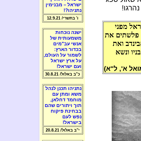
ישראל – מבנימין
נהרגו!
נתניהו?!
ו' בתשרי/ 12.9.21
ראל מפני
ישנה נוכחות
ו פלשתים את
משמעותית של
בינדב ואת
אנשי עב"מים
בכדור הארץ:
יו ונשא
לשמור על העולם,
על ארץ ישראל
ועם ישראל!
אל א', ל"א)
כ"ב באלול/ 30.8.21
נתניהו תכנן לנהל
משא ומתן עם
מוחמד דחלאן,
תוך ויתורים שהם
בבחינת פיקוח
נפש לעם
בישראל!
י"ב באלול/ 20.8.21