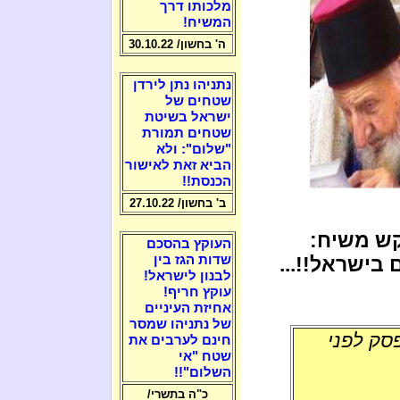
מלכותו דרך
המשיח!
ה' בחשון/ 30.10.22
נתניהו נתן לירדן
שטחים של
ישראל בשיטת
שטחים תמורת
"שלום": ולא
הביא זאת לאישור
הכנסת!!
ב' בחשון/ 27.10.22
קש משיח:
העוקץ בהסכם
בישראל!!...
שדות הגז בין
לבנון לישראל!
עוקץ חריף!
אחיזת העיניים
של נתניהו שמסר
סק לפני
חינם לערבים את
שטח "אי
השלום"!!
כ"ה בתשרי/