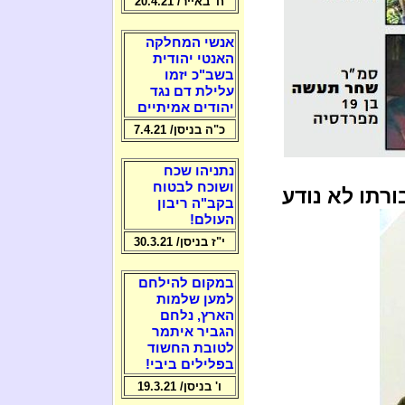
ח' באייר/ 20.4.21
אנשי המחלקה
האנטי יהודית
בשב"כ יזמו
עלילת דם נגד
יהודים אמיתיים
כ"ה בניסן/ 7.4.21
נתניהו שכח
ושוכח לבטוח
רתו לא נודע
בקב"ה ריבון
העולם!
י"ז בניסן/ 30.3.21
במקום להילחם
למען שלמות
הארץ, נלחם
הגביר איתמר
לטובת החשוד
בפלילים ביבי!
ו' בניסן/ 19.3.21