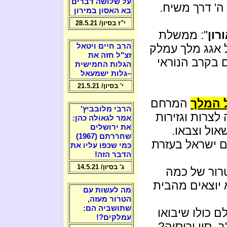
על שלושה דברים
ה' דרך משיח.
בא האסון במירון
י"ז בסיון/ 28.5.21
רון
": ממשלת
 אגג מלך עמלק
הרב חיים ויטאל
זצ"ל חזה את
 בקרב הנוראי
הגלות החמישית
–גלות ישמעאל
י' בסיון/ 21.5.21
 המלך
המרחם
הרבי מלובביץ'
 לצרות וגזירות
אמר לגאולה כהן:
את ירושלים
ול וצבאו.
שחררתם (1967)
ם ישראל בעזרת
כמי שכפו עליו את
הדבר הזה!
ג' בסיון/ 14.5.21
רור של כמה
 יוצאים מהבית
מה לעשות עם
הטרור מעזה,
שתושביה הם:
 כולו שיבואו
עמלקים?!
, סין ורוסיה?