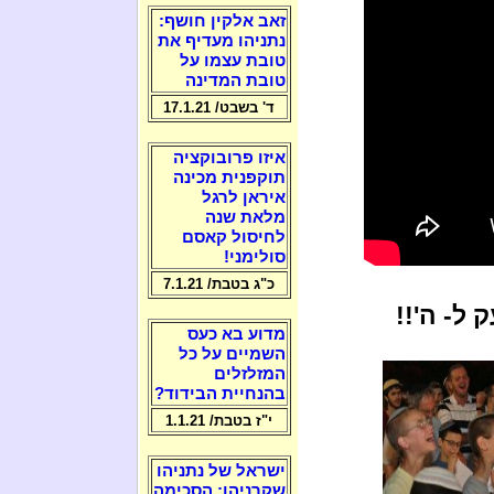
זאב אלקין חושף:
נתניהו מעדיף את
טובת עצמו על
טובת המדינה
ד' בשבט/ 17.1.21
איזו פרובוקציה
תוקפנית מכינה
איראן לרגל
מלאת שנה
לחיסול קאסם
סולימני!
כ"ג בטבת/ 7.1.21
 ל- ה'!!
מדוע בא כעס
השמיים על כל
המזלזלים
בהנחיית הבידוד?
י"ז בטבת/ 1.1.21
ישראל של נתניהו
שקרניהו: הסכימה