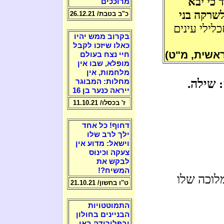
 כי יבא
מרוככים
לשרקה בני
כ"ב בטבת/ 26.12.21
כלילי עינים
בקרוב ממש יהיו
כאלו שיזכו לקבל
אשית, מ"ט)
חיי נצח בעולם
מופלא, שבו אין
מלחמות, אין
 שילה.
מחלות: המבוגר
ייראה כנער בן 16
ז' בכסלו/ 11.10.21
דחוף! כל אחד
ילך לרב שלו
וישאל: מדוע אין
צעקה וכינוס
לבקש את
המשיח?!
וכה שלו
ט"ו בחשון/ 21.10.21
התמוטטויות
הבניינים בחולון
ובפלורידה באו