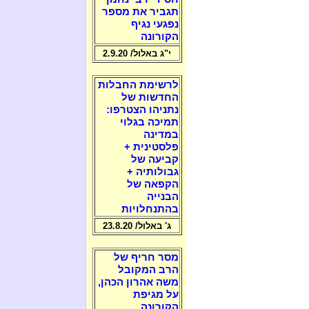
תגביר את מספר
נפגעי נגיף
הקורונה
י"ג באלול/ 2.9.20
לרשימת החבלות
החדשות של
נתניהו הצטרפו:
תמיכה בגלוי
במדינה
פלסטינית +
קביעה של
גבולותיה +
הקפאה של
הבנייה
בהתנחלויות
ג' באלול/ 23.8.20
מסר חריף של
הרב המקובל
משה אהרון הכהן,
על מגיפת
הקורונה