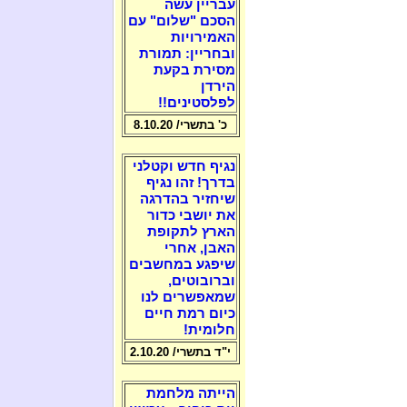
עבריין עשה
הסכם "שלום" עם
האמירויות
ובחריין: תמורת
מסירת בקעת
הירדן
לפלסטינים!!
כ' בתשרי/ 8.10.20
נגיף חדש וקטלני
בדרך! זהו נגיף
שיחזיר בהדרגה
את יושבי כדור
הארץ לתקופת
האבן, אחרי
שיפגע במחשבים
וברובוטים,
שמאפשרים לנו
כיום רמת חיים
חלומית!
י"ד בתשרי/ 2.10.20
הייתה מלחמת