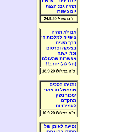
יום כיפור... עכשיו
תהיה גם: הצגת
יום כיפור!
ו' בתשרי/ 24.9.20
אם לא תהיה
ציפייה למלכות ה'
דרך משיח
בצעקה ופרסום
וכו': ישנה
אפשרות שהעולם
(חלילה) יחרב!!
כ"ט באלול/ 18.9.20
נתניהו הסכים
שממשל טראמפ
ימכור נשק
מתקדם
לאמירויות
כ"א באלול/ 10.9.20
נסיעה לאומן של
חסידי רבי נחמן