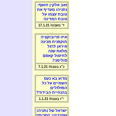
זאב אלקין חושף:
נתניהו מעדיף את
טובת עצמו על
טובת המדינה
ד' בשבט/ 17.1.21
איזו פרובוקציה
תוקפנית מכינה
איראן לרגל
מלאת שנה
לחיסול קאסם
סולימני!
כ"ג בטבת/ 7.1.21
מדוע בא כעס
השמיים על כל
המזלזלים
בהנחיית הבידוד?
י"ז בטבת/ 1.1.21
ישראל של נתניהו
שקרניהו: הסכימה