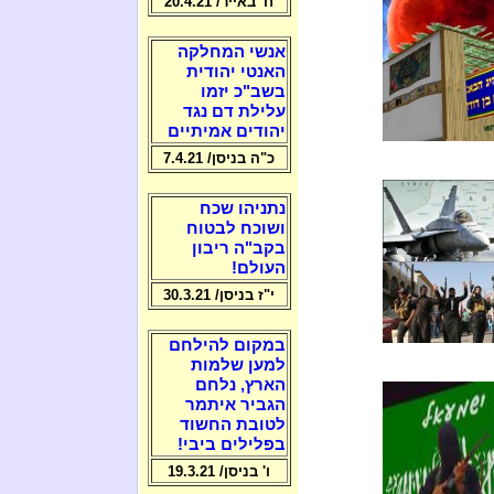
ח' באייר/ 20.4.21
אנשי המחלקה
האנטי יהודית
בשב"כ יזמו
עלילת דם נגד
יהודים אמיתיים
כ"ה בניסן/ 7.4.21
נתניהו שכח
ושוכח לבטוח
בקב"ה ריבון
העולם!
י"ז בניסן/ 30.3.21
במקום להילחם
למען שלמות
הארץ, נלחם
הגביר איתמר
לטובת החשוד
בפלילים ביבי!
ו' בניסן/ 19.3.21