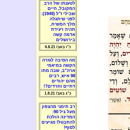
לטענתו של הרב
המקובל, חיים
שבילי ז"ל (1949):
לפני שיתגלה
מלך המשיח,
תהיה רעידת
אדמה קשה
בירושלים
כ"ו באב/ 4.8.21
מה הסיבה לגזרה
הקשה במיאמי
ארה"ב, שבה מתו
98 איש, רבים
מהם יהודים
דתיים וחרדים?!
כ"ג באב/ 1.8.21
רב תימני מהצפון
מעל גיל 90:
המדינה הולכת
להתבטל! מגיעים
לסוף!