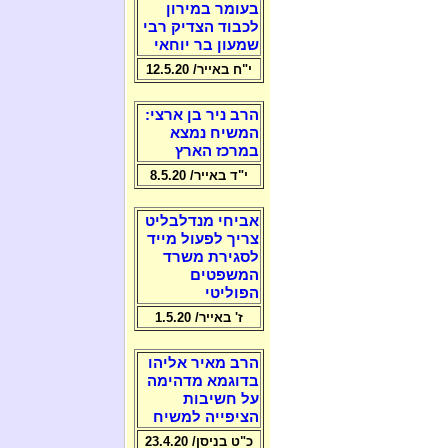
בעומר במירון
לכבוד הצדיק רבי
שמעון בר יוחאי
י"ח באייר/ 12.5.20
הרב ניר בן ארצי:
המשיח נמצא
במרכז הארץ
י"ד באייר/ 8.5.20
אביחי מנדלבליט
צריך לפעול מייד
לסגירת משרד
המשפטים
הפוליטי
ז' באייר/ 1.5.20
הרב מאיר אליהו
בדוגמא מדהימה
על חשיבות
הציפייה למשיח
כ"ט בניסן/ 23.4.20