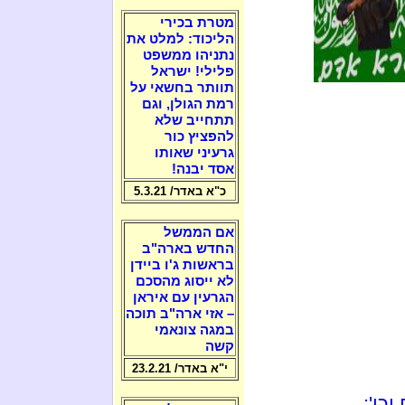
מטרת בכירי
הליכוד: למלט את
נתניהו ממשפט
פלילי! ישראל
תוותר בחשאי על
רמת הגולן, וגם
תתחייב שלא
להפציץ כור
גרעיני שאותו
אסד יבנה!
כ"א באדר/ 5.3.21
אם הממשל
החדש בארה"ב
בראשות ג'ו ביידן
לא ייסוג מהסכם
הגרעין עם איראן
– אזי ארה"ב תוכה
במגה צונאמי
קשה
י"א באדר/ 23.2.21
כו':