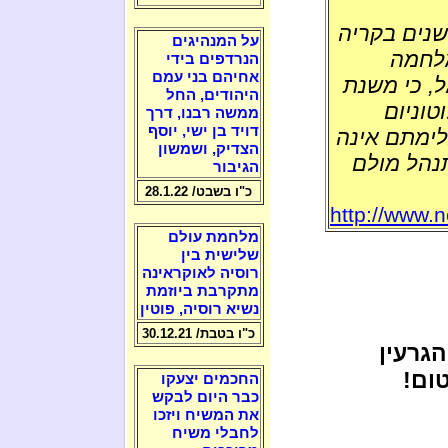
י בריל, ד"ר להנדסה גרעינית, שעבד 27 שנים בקריה
על המנהיגים
מלחמה
הנרדפים בידי
אחיהם בני עמם
, כי משנת
היהודים, החל
וטוניום
ממשה רבנו, דרך
דויד בן ישי, יוסף
בלימתם אינה
הצדיק, ושמשון
נהל מולם
הגיבור
כ"ו בשבט/ 28.1.22
http://www.
מלחמת עולם
שלישית בין
רוסיה לאוקראינה
מתקרבת ביוזמת
נשיא רוסיה, פוטין
כ"ו בטבת/ 30.12.21
גרעין
ום!
החכמים יצעקו
כבר היום לבקש
את המשיח ויזכו
לחבלי משיח