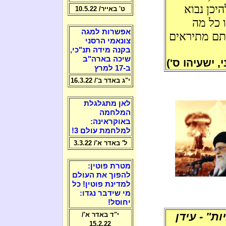
יכן נבוא
ט' באייר/ 10.5.22
ו כל מה
אפשרות למגה
תם מתיראים
צונאמי הרסני
בקנה מידה תנ"כי,
שיכה בארה"ב
, ישעיהו ס')
ב-17 למרץ
י"ג באדר ב'/ 16.3.22
לאן מתגלגלת
המלחמה
באוקראינה:
למלחמת עולם 3!
ל' באדר א'/ 3.3.22
מטרת פוטין:
להפוך את העולם
למדינת פוטין! כל
מי שידבר נגדו:
יחוסל!
ת" - עידן
י"ד באדר א'/
15.2.22