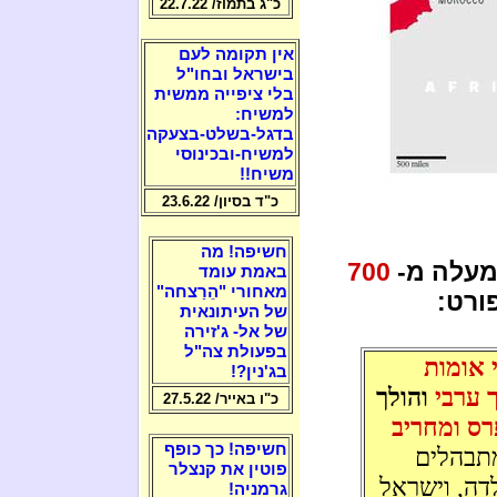
כ"ג בתמוז/ 22.7.22
אין תקומה לעם
בישראל ובחו"ל
בלי ציפייה ממשית
למשיח:
בדגל-בשלט-בצעקה
למשיח-ובכינוסי
משיח!!
כ"ד בסיון/ 23.6.22
חשיפה! מה
מעלה מ-
700
באמת עומד
מאחורי "הֵרַצחה"
ורט:
של העיתונאית
של אל- ג'זירה
בפעולת צה"ל
 אומות
בג'נין?!
 ערבי
והולך
כ"ו באייר/ 27.5.22
רס ומחריב
חשיפה! כך כופף
תבהלים
פוטין את קנצלר
לדה, וישראל
גרמניה!