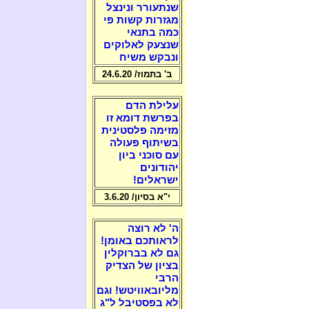
שנתעורר ונינצל
מגזרות קשות פי
כמה בתנאי
שנצעק לאלוקים
ונבקש משיח
ב' בתמוז/ 24.6.20
עלילת הדם
בפרשת דומא זו
מזימה פלסטינית
בשיתוף פעולה
עם סוכני ביון
יהודונים
ישראלים!
י"א בסיון/ 3.6.20
ה' לא רוצה
לראותכם באומן!
גם לא בברוקלין
בציון של הצדיק
הרבי
מליובאוויטש! וגם
לא בפסטיבל ל"ג