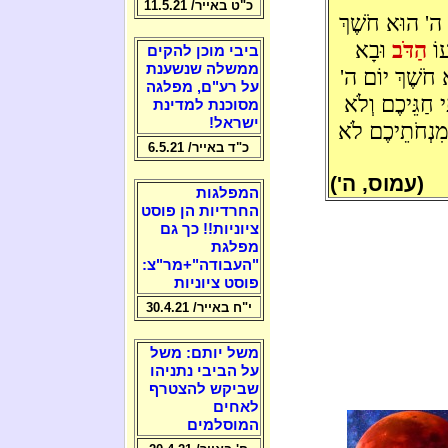
כ"ט באייר/ 11.5.21
 ה' הוּא חֹשֶׁךְ
עוֹ
הַדֹּב
וּבָא
ביבי מוכן להקים
ממשלה שנשענת
חֹשֶׁךְ יוֹם ה'
על רע"ם, מפלגה
 חַגֵּיכֶם וְלֹא
מסוכנת למדינת
ישראל!
ּמִנְחֹתֵיכֶם לֹא
כ"ד באייר/ 6.5.21
(עמוס, ה')
המפלגות
החרדיות הן פוסט
ציוניות!! כך גם
מפלגת
"העבודה"+מר"צ:
פוסט ציוניות
י"ח באייר/ 30.4.21
משל יותם: משל
על הביבי נתניהו
שביקש להצטרף
לאחים
המוסלמים