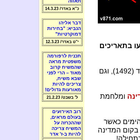
תאווה
כ"א באדר/ 14.3.23
דבר אליהו
הנביא: "בחירות
דמוקרטיות"
י"ט באדר/ 12.3.23
ו בתאריכים
תכנית לרפורמה
משפטית מראה
שהמשיח קרוב
גירוש יהודי ספרד (1492), וגם
מאוד – הרי לפני
שבא משיח,
צריכים להיות
מאורעות גדולים!
ינה
ומלחמת
ל' בשבט/ 21.2.23
רוב האירועים
בעולם מראים,
מים כאשר
שההכרזה על
 בקום המדינה
המשיח צריכה
להיות ב-ז' אדר
בתחילה!