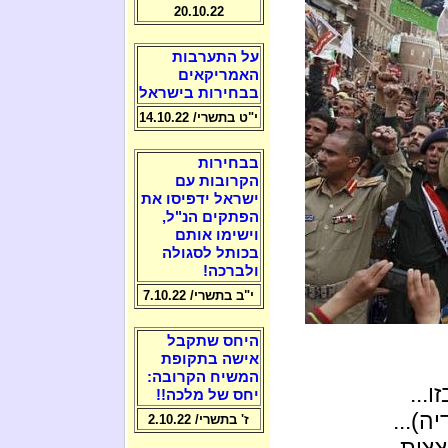
20.10.22
על התערבות
האמריקאים
בבחירות בישראל
י"ט בתשרי/ 14.10.22
בבחירות
הקרובות עם
ישראל ידפיסו את
הפתקים הנ"ל,
וישימו אותם
בכותל לסגולה
ולברכה!
י"ב בתשרי/ 7.10.22
היחס שתקבל
אישה בתקופת
המשיח הקרובה:
...
יחס של מלכה!!
ה)...
ז' בתשרי/ 2.10.22
צצות