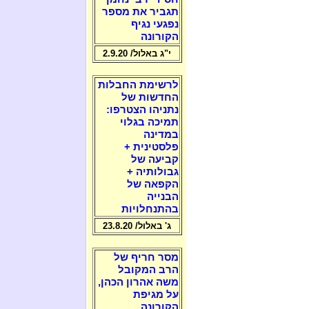
תגביר את מספר
נפגעי נגיף
הקורונה
י"ג באלול/ 2.9.20
לרשימת החבלות
החדשות של
נתניהו הצטרפו:
תמיכה בגלוי
במדינה
פלסטינית +
קביעה של
גבולותיה +
הקפאה של
הבנייה
בהתנחלויות
ג' באלול/ 23.8.20
מסר חריף של
הרב המקובל
משה אהרון הכהן,
על מגיפת
הקורונה