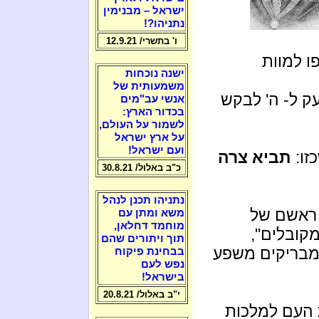
ישראל – מבנימין
נתניהו?!
ו' בתשרי/ 12.9.21
ו למוות
ישנה נוכחות
משמעותית של
ק ל- ה' לבקש
אנשי עב"מים
בכדור הארץ:
לשמור על העולם,
על ארץ ישראל
ועם ישראל!
זו:
תביא צרה
כ"ב באלול/ 30.8.21
נתניהו תכנן לנהל
 ראשם של
משא ומתן עם
מוחמד דחלאן,
מקובלים",
תוך ויתורים שהם
שמבריקים משפע
בבחינת פיקוח
נפש לעם
בישראל!
י"ב באלול/ 20.8.21
העם למלכות