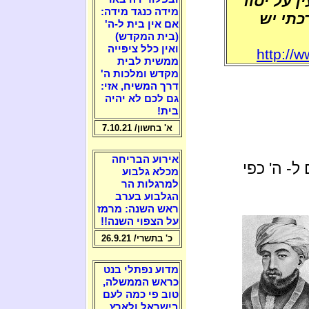
ן על יסוד
מידה כנגד מידה:
כתי יש
אם אין בית ל-ה'
(בית המקדש)
ואין כלל ציפייה
http://
ממשית לבית
מקדש ומלכות ה'
דרך המשיח, אזי:
גם לכם לא יהיה
בית!
א' בחשון/ 7.10.21
אירוע הבריחה
ל- ה' כפי
מכלא גלבוע
למרגלות הר
הגלבוע בערב
ראש השנה: מרמז
על הצפוי השנה!!
כ' בתשרי/ 26.9.21
מדוע נפתלי בנט
כראש הממשלה,
טוב פי כמה לעם
בישראל ולארץ