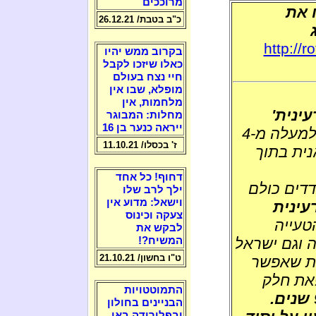
מרוככים
 את
כ"ב בטבת/ 26.12.21
ג
http://
בקרוב ממש יהיו
כאלו שיזכו לקבל
חיי נצח בעולם
מופלא, שבו אין
מלחמות, אין
עינית'
מחלות: המבוגר
ייראה כנער בן 16
בכיר מודיעין אמריקאי דיווח על מפגש לפני למעלה מ-4
ז' בכסלו/ 11.10.21
נית בתוך
דחוף! כל אחד
דדים כולם
ילך לרב שלו
וישאל: מדוע אין
עינית
צעקה וכינוס
טעייה
לבקש את
ה וגם ישראל
המשיח?!
ט"ו בחשון/ 21.10.21
ית שאפשר
פאת חלק
התמוטטויות
מדינה גרעינית מזה 9 שנים.
הבניינים בחולון
ובפלורידה באו