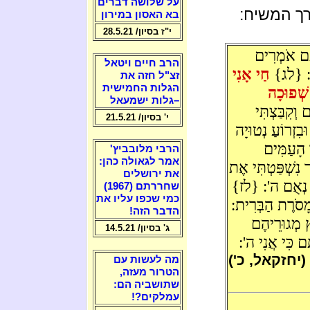
על שלושה דברים
רך המשיח:
בא האסון במירון
י"ז בסיון/ 28.5.21
ּם אֹמְרִים
הרב חיים ויטאל
בֶן: {לג}
חַי אָנִי
זצ"ל חזה את
הגלות החמישית
שְׁפוּכָה
–גלות ישמעאל
קִבַּצְתִּי
י' בסיון/ 21.5.21
ִזְרוֹעַ נְטוּיָה
הָעַמִּים
הרבי מלובביץ'
אמר לגאולה כהן:
 נִשְׁפַּטְתִּי אֶת
את ירושלים
ֶם נְאֻם ה': {לז}
שחררתם (1967)
כמי שכפו עליו את
מָסֹרֶת הַבְּרִית:
הדבר הזה!
ץ מְגוּרֵיהֶם
ג' בסיון/ 14.5.21
ם כִּי אֲנִי ה':
(יחזקאל, כ')
מה לעשות עם
הטרור מעזה,
שתושביה הם:
עמלקים?!