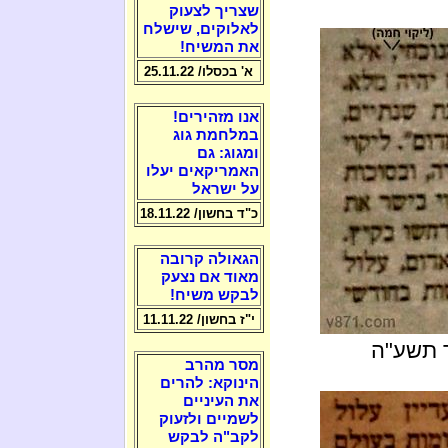
שצריך לצעוק
לאלוקים, שישלח
את המשיח!
א' בכסלו/ 25.11.22
אנו מזהירים!
במלחמת גוג
ומגוג: גם
האמריקאים יעלו
על ישראל
כ"ד בחשון/ 18.11.22
הגאולה קרובה
מאוד אם נצעק
לבקש משיח!
י"ז בחשון/ 11.11.22
מסר מהרב
הינוקא: להרים
את העיניים
לשמיים ולזעוק
לקב"ה לבקש