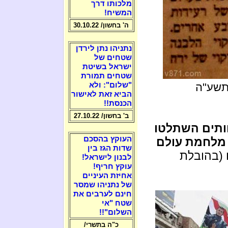
מלכותו דרך
המשיח!
ה' בחשון/ 30.10.22
נתניהו נתן לירדן
שטחים של
ישראל בשיטת
שטחים תמורת
"שלום": ולא
הביא זאת לאישור
הכנסת!!
ב' בחשון/ 27.10.22
תים השתלטו
העוקץ בהסכם
 מלחמת עולם
שדות הגז בין
(בהובלת
לבנון לישראל!
עוקץ חריף!
אחיזת העיניים
של נתניהו שמסר
חינם לערבים את
שטח "אי
השלום"!!
כ"ה בתשרי/