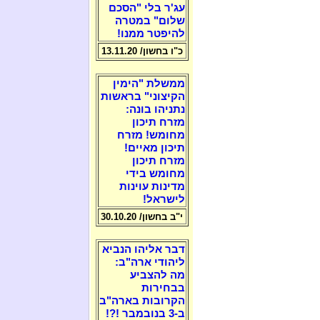
עג'ר בלי "הסכם
שלום" במטרה
להיפטר ממנו!
כ"ו בחשון/ 13.11.20
ממשלת "הימין
הקיצוני" בראשות
נתניהו בונה:
מזרח תיכון
מחומש! מזרח
תיכון מאיים!
מזרח תיכון
מחומש בידי
מדינות עוינות
לישראל!
י"ב בחשון/ 30.10.20
דבר אליהו הנביא
ליהודי ארה"ב:
מה להצביע
בבחירות
הקרובות בארה"ב
ב-3 בנובמבר !?!