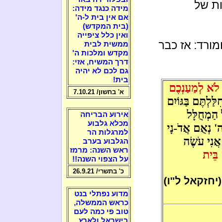
ות של
מידה כנגד מידה:
אם אין בית ל-ה'
(בית המקדש)
ואין כלל ציפייה
מורד: אז כבר
ממשית לבית
מקדש ומלכות ה'
דרך המשיח, אזי:
גם לכם לא יהיה
בית!
לֹא לְמַעַנְכֶם
א' בחשון/ 7.10.21
ּלְתֶּם בַּגּוֹיִם
ל הַמְחֻלָּל
אירוע הבריחה
מכלא גלבוע
י ה' נְאֻם אֲדֹ-נָי
למרגלות הר
אֲנִי עֹשֶׂה
הגלבוע בערב
ראש השנה: מרמז
ם בֵּית
על הצפוי השנה!!
כ' בתשרי/ 26.9.21
(יחזקאל ל"ו)
מדוע נפתלי בנט
כראש הממשלה,
טוב פי כמה לעם
בישראל ולארץ