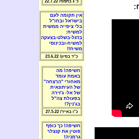
כ"ג בתמוז/ 22.7.22
:
אין תקומה לעם
בישראל ובחו"ל
בלי ציפייה ממשית
למשיח:
בדגל-בשלט-בצעקה
למשיח-ובכינוסי
משיח!!
כ"ד בסיון/ 23.6.22
חשיפה! מה
באמת עומד
מאחורי "הֵרַצחה"
של העיתונאית
של אל- ג'זירה
בפעולת צה"ל
בג'נין?!
כ"ו באייר/ 27.5.22
חשיפה! כך כופף
פוטין את קנצלר
גרמניה!