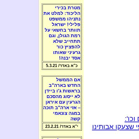
מטרת בכירי
הליכוד: למלט את
נתניהו ממשפט
פלילי! ישראל
תוותר בחשאי על
רמת הגולן, וגם
תתחייב שלא
להפציץ כור
גרעיני שאותו
אסד יבנה!
כ"א באדר/ 5.3.21
אם הממשל
החדש בארה"ב
בראשות ג'ו ביידן
לא ייסוג מהסכם
הגרעין עם איראן
– אזי ארה"ב תוכה
במגה צונאמי
כו':
קשה
 שצעקו אבותינו
י"א באדר/ 23.2.21