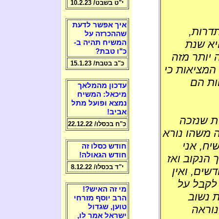
י"ט בשבט/ 10.2.23
איך אפשר לדעת
דרות,
שההכרזה על
יא שנת
המשיח תהיה ב-
כ"ו טבת?
 יותר מזה
כ"ב בטבת/ 15.1.23
המציאות כי
ות הם
עדכון מהמלאך
מיכאל: המשיח
נמצא ופועל מתל
אביב!
ית שנזכה
כ"ח בכסלו/ 22.12.22
ה משהו נורא
יח, אני
חודש כסלו זה
חודש הגאולה!
 הנקוב ואז
י"ד בכסלו/ 8.12.22
שים, ואין
 לקבל על
מי זה האיש?!
ת נשוב
הרב יוסף מזרחי
טוען, שגדול
נוראה
ישראל אמר לו,