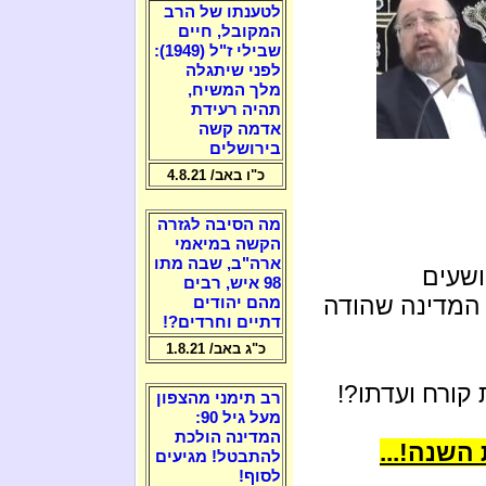
לטענתו של הרב
המקובל, חיים
שבילי ז"ל (1949):
לפני שיתגלה
מלך המשיח,
תהיה רעידת
אדמה קשה
בירושלים
כ"ו באב/ 4.8.21
מה הסיבה לגזרה
הקשה במיאמי
ארה"ב, שבה מתו
ושעים
98 איש, רבים
 המדינה שהודה
מהם יהודים
דתיים וחרדים?!
כ"ג באב/ 1.8.21
קורח ועדתו?!
רב תימני מהצפון
מעל גיל 90:
המדינה הולכת
השנה!...
להתבטל! מגיעים
לסוף!