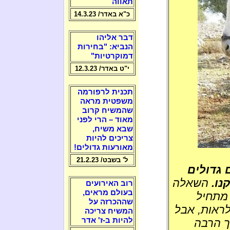
תאווה
כ"א באדר/ 14.3.23
דבר אליהו
הנביא: "בחירות
דמוקרטיות"
י"ט באדר/ 12.3.23
תכנית לרפורמה
משפטית מראה
שהמשיח קרוב
מאוד – הרי לפני
שבא משיח,
צריכים להיות
מאורעות גדולים!
ל' בשבט/ 21.2.23
 גדולים
נו.
השאלה
רוב האירועים
בעולם מראים,
 מתחיל
שההכרזה על
לראות, אבל
המשיח צריכה
להיות ב-ז' אדר
ך הרבה