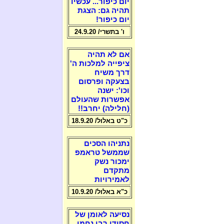
יום כיפור... עכשיו
תהיה גם: הצגת
יום כיפור!
ו' בתשרי/ 24.9.20
אם לא תהיה
ציפייה למלכות ה'
דרך משיח
בצעקה ופרסום
וכו': ישנה
אפשרות שהעולם
(חלילה) יחרב!!
כ"ט באלול/ 18.9.20
נתניהו הסכים
שממשל טראמפ
ימכור נשק
מתקדם
לאמירויות
כ"א באלול/ 10.9.20
נסיעה לאומן של
חסידי רבי נחמן