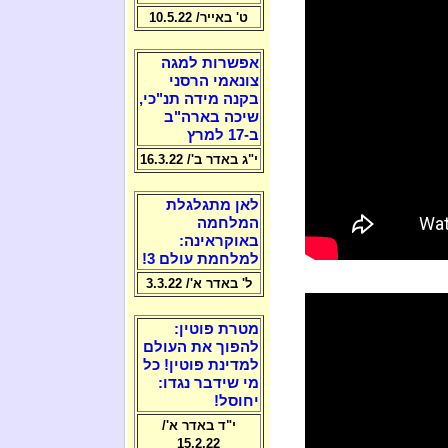
ט' באייר/ 10.5.22
אפשרות למגה
צונאמי הרסני
בקנה מידה תנ"כי,
שיכה בארה"ב
ב-17 למרץ
י"ג באדר ב'/ 16.3.22
לאן מתגלגלת
המלחמה
באוקראינה:
למלחמת עולם 3!
ל' באדר א'/ 3.3.22
מטרת פוטין:
להפוך את העולם
למדינת פוטין! כל
מי שידבר נגדו:
יחוסל!
י"ד באדר א'/
15.2.22