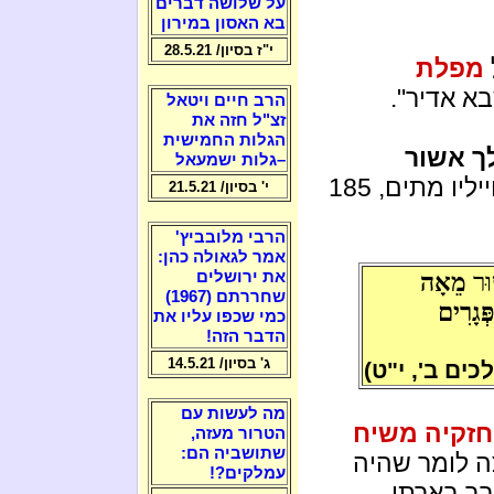
על שלושה דברים
בא האסון במירון
י"ז בסיון/ 28.5.21
מפלת
א אדיר".
הרב חיים ויטאל
זצ"ל חזה את
הגלות החמישית
ך אשור
–גלות ישמעאל
, בבוקר גילה סנחריב את חייליו מתים, 185
י' בסיון/ 21.5.21
הרבי מלובביץ'
אמר לגאולה כהן:
ׁוּר
מֵאָה
את ירושלים
שחררתם (1967)
פְּגָרִים
כמי שכפו עליו את
הדבר הזה!
ג' בסיון/ 14.5.21
כים ב', י"ט)
מה לעשות עם
חזקיה משיח
הטרור מעזה,
שתושביה הם:
ה לומר שהיה
עמלקים?!
כבר בארתי