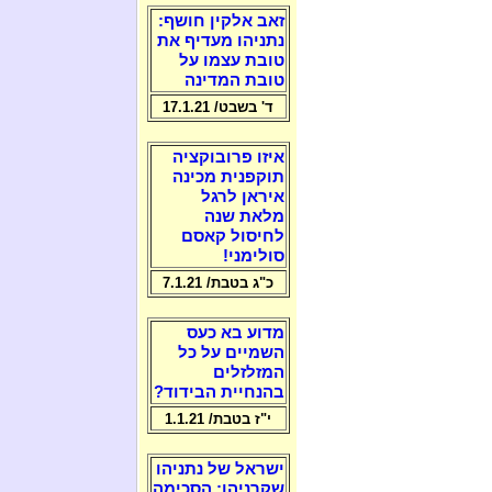
זאב אלקין חושף:
נתניהו מעדיף את
טובת עצמו על
טובת המדינה
ד' בשבט/ 17.1.21
איזו פרובוקציה
תוקפנית מכינה
איראן לרגל
מלאת שנה
לחיסול קאסם
סולימני!
כ"ג בטבת/ 7.1.21
מדוע בא כעס
השמיים על כל
המזלזלים
בהנחיית הבידוד?
י"ז בטבת/ 1.1.21
ישראל של נתניהו
שקרניהו: הסכימה