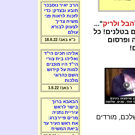
הרב יאיר נוסבכר
תובע ובצדק: כדי
לזכות לראות פני
משיח צריך
הבל ולריק
"...
לצעוק לבורא
 בטלנים! כל
עולם
 ופרסום
כ"א באב/ 18.8.22
!
אליהו חכים הי"ד
ואליהו בית צורי
הי"ד היו מוכנים
למות על קידוש
השם כהרוגי
מלכות
ו' באב/ 3.8.22
הבאבא ברוך
בישר לראש
עיריית נתניה
לכם, מורדים
מרים פיירברג:
את ראש העיר עד
ביאת המשיח