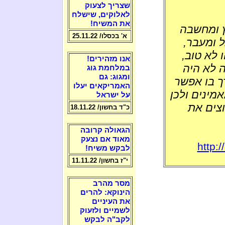
שצריך לצעוק
לאלוקים, שישלח
את המשיח!
ץ ומחשבה
א' בכסלו/ 25.11.22
ל ומעבר,
 לא טוב,
אנו מזהירים!
 לא היה
במלחמת גוג
ומגוג: גם
רך בו אפשר
האמריקאים יעלו
מינים ולכן
על ישראל
וצים את
כ"ד בחשון/ 18.11.22
הגאולה קרובה
מאוד אם נצעק
http:
לבקש משיח!
י"ז בחשון/ 11.11.22
מסר מהרב
הינוקא: להרים
את העיניים
לשמיים ולזעוק
לקב"ה לבקש