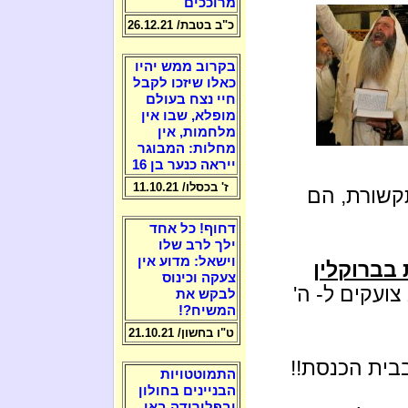
מרוככים
כ"ב בטבת/ 26.12.21
בקרוב ממש יהיו
כאלו שיזכו לקבל
חיי נצח בעולם
מופלא, שבו אין
מלחמות, אין
מחלות: המבוגר
ייראה כנער בן 16
ז' בכסלו/ 11.10.21
קשורת, הם
דחוף! כל אחד
ילך לרב שלו
וישאל: מדוע אין
בברוקלין
צעקה וכינוס
צועקים ל- ה'
לבקש את
המשיח?!
ט"ו בחשון/ 21.10.21
בית הכנסת!!
התמוטטויות
הבניינים בחולון
ובפלורידה באו