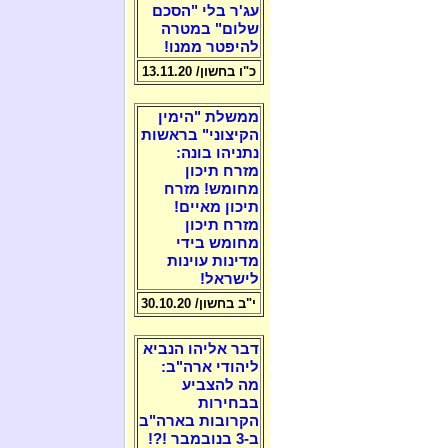
עג'ר בלי "הסכם
שלום" במטרה
להיפטר ממנו!
כ"ו בחשון/ 13.11.20
ממשלת "הימין
הקיצוני" בראשות
נתניהו בונה:
מזרח תיכון
מחומש! מזרח
תיכון מאיים!
מזרח תיכון
מחומש בידי
מדינות עוינות
לישראל!
י"ב בחשון/ 30.10.20
דבר אליהו הנביא
ליהודי ארה"ב:
מה להצביע
בבחירות
הקרובות בארה"ב
ב-3 בנובמבר !?!