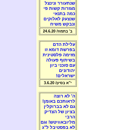
שנתעורר ונינצל
מגזרות קשות פי
כמה בתנאי
שנצעק לאלוקים
ונבקש משיח
ב' בתמוז/ 24.6.20
עלילת הדם
בפרשת דומא זו
מזימה פלסטינית
בשיתוף פעולה
עם סוכני ביון
יהודונים
ישראלים!
י"א בסיון/ 3.6.20
ה' לא רוצה
לראותכם באומן!
גם לא בברוקלין
בציון של הצדיק
הרבי
מליובאוויטש! וגם
לא בפסטיבל ל"ג