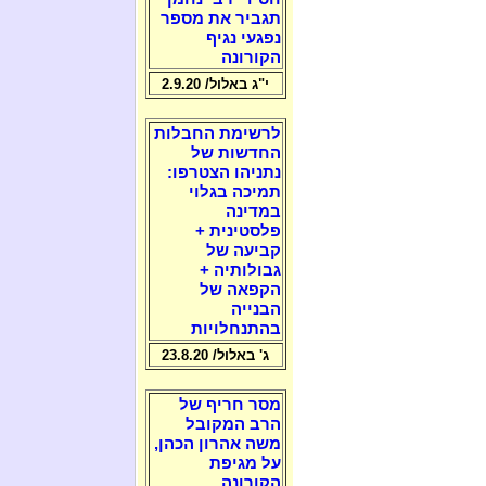
תגביר את מספר
נפגעי נגיף
הקורונה
י"ג באלול/ 2.9.20
לרשימת החבלות
החדשות של
נתניהו הצטרפו:
תמיכה בגלוי
במדינה
פלסטינית +
קביעה של
גבולותיה +
הקפאה של
הבנייה
בהתנחלויות
ג' באלול/ 23.8.20
מסר חריף של
הרב המקובל
משה אהרון הכהן,
על מגיפת
הקורונה