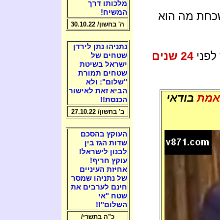
מלכותו דרך
המשיח!
שכחת מה הוא
ה' בחשון/ 30.10.22
נתניהו נתן לירדן
 לפני
24 שנים
שטחים של
ישראל בשיטת
שטחים תמורת
"שלום": ולא
הביא זאת לאישור
אמת
בודאי
הכנסת!!
ב' בחשון/ 27.10.22
העוקץ בהסכם
שדות הגז בין
לבנון לישראל!
עוקץ חריף!
אחיזת העיניים
של נתניהו שמסר
חינם לערבים את
שטח "אי
השלום"!!
כ"ה בתשרי/