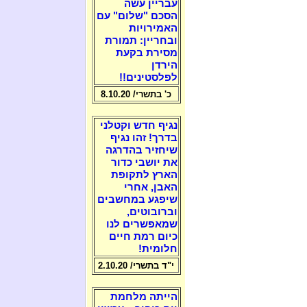
עבריין עשה
הסכם "שלום" עם
האמירויות
ובחריין: תמורת
מסירת בקעת
הירדן
לפלסטינים!!
כ' בתשרי/ 8.10.20
נגיף חדש וקטלני
בדרך! זהו נגיף
שיחזיר בהדרגה
את יושבי כדור
הארץ לתקופת
האבן, אחרי
שיפגע במחשבים
וברובוטים,
שמאפשרים לנו
כיום רמת חיים
חלומית!
י"ד בתשרי/ 2.10.20
הייתה מלחמת