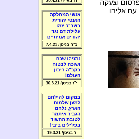
ח' באייר/ 20.4.21
רסום וצעקה
 עם אליהו
אנשי המחלקה
האנטי יהודית
בשב"כ יזמו
עלילת דם נגד
יהודים אמיתיים
כ"ה בניסן/ 7.4.21
נתניהו שכח
ושוכח לבטוח
בקב"ה ריבון
העולם!
י"ז בניסן/ 30.3.21
במקום להילחם
למען שלמות
הארץ, נלחם
הגביר איתמר
לטובת החשוד
בפלילים ביבי!
ו' בניסן/ 19.3.21