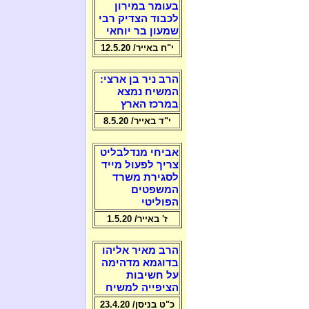
בעומר במירון
לכבוד הצדיק רבי
שמעון בר יוחאי
י"ח באייר/ 12.5.20
הרב ניר בן ארצי:
המשיח נמצא
במרכז הארץ
י"ד באייר/ 8.5.20
אביחי מנדלבליט
צריך לפעול מייד
לסגירת משרד
המשפטים
הפוליטי
ז' באייר/ 1.5.20
הרב מאיר אליהו
בדוגמא מדהימה
על חשיבות
הציפייה למשיח
כ"ט בניסן/ 23.4.20