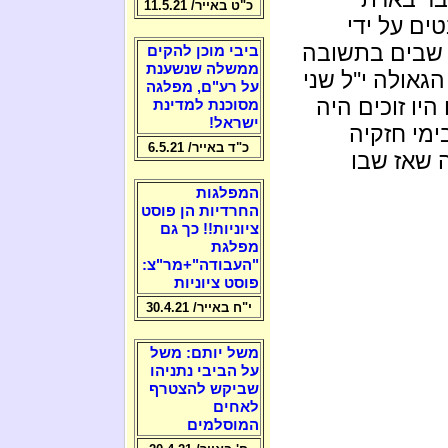
כ"ט באייר/ 11.5.21
ם על ידי
ו שבים בתשובה
ביבי מוכן להקים
ממשלה שנשענת
אולה י''ל שני
על רע"ם, מפלגה
היו זוכים היה
מסוכנת למדינת
ישראל!
ימי חזקיה
כ"ד באייר/ 6.5.21
ה שאז שבו
המפלגות
החרדיות הן פוסט
ציוניות!! כך גם
מפלגת
"העבודה"+מר"צ:
פוסט ציוניות
י"ח באייר/ 30.4.21
משל יותם: משל
על הביבי נתניהו
שביקש להצטרף
לאחים
המוסלמים