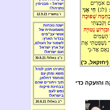
ּם אֹמְרִים
ישראל – מבנימין
נתניהו?!
בֶן: {לג}
חַי אָנִי
ו' בתשרי/ 12.9.21
וּבְחֵמָה שְׁפוּכָה
קִבַּצְתִּי
ישנה נוכחות
ּבִזְרוֹעַ נְטוּיָה
משמעותית של
אנשי עב"מים
הָעַמִּים
בכדור הארץ:
 נִשְׁפַּטְתִּי אֶת
לשמור על העולם,
על ארץ ישראל
נְאֻם אֲדֹ-נָי
ועם ישראל!
כ"ב באלול/ 30.8.21
(יחזקאל, כ')
נתניהו תכנן לנהל
משא ומתן עם
מוחמד דחלאן,
 והזעקה כדי
תוך ויתורים שהם
בבחינת פיקוח
נפש לעם
בישראל!
י"ב באלול/ 20.8.21