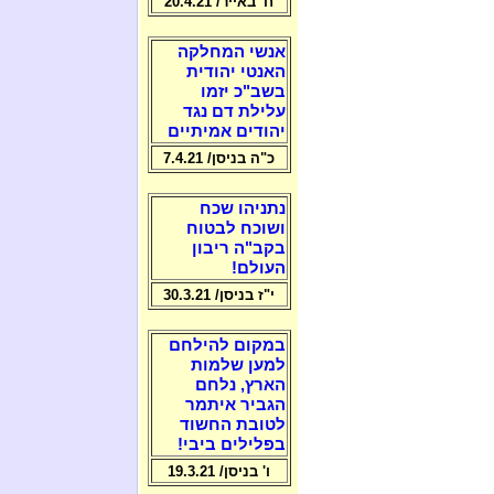
ח' באייר/ 20.4.21
אנשי המחלקה
האנטי יהודית
בשב"כ יזמו
עלילת דם נגד
יהודים אמיתיים
כ"ה בניסן/ 7.4.21
נתניהו שכח
ושוכח לבטוח
בקב"ה ריבון
העולם!
י"ז בניסן/ 30.3.21
במקום להילחם
למען שלמות
הארץ, נלחם
הגביר איתמר
לטובת החשוד
בפלילים ביבי!
ו' בניסן/ 19.3.21