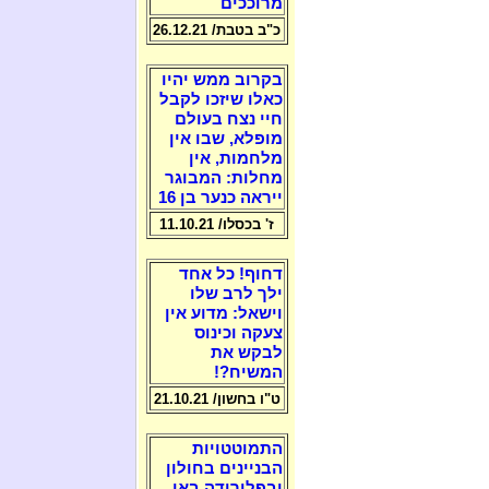
מרוככים
כ"ב בטבת/ 26.12.21
בקרוב ממש יהיו
כאלו שיזכו לקבל
חיי נצח בעולם
מופלא, שבו אין
מלחמות, אין
מחלות: המבוגר
ייראה כנער בן 16
ז' בכסלו/ 11.10.21
דחוף! כל אחד
ילך לרב שלו
וישאל: מדוע אין
צעקה וכינוס
לבקש את
המשיח?!
ט"ו בחשון/ 21.10.21
התמוטטויות
הבניינים בחולון
ובפלורידה באו