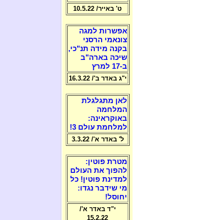
ט' באייר/ 10.5.22
אפשרות למגה
צונאמי הרסני
בקנה מידה תנ"כי,
שיכה בארה"ב
ב-17 למרץ
י"ג באדר ב'/ 16.3.22
לאן מתגלגלת
המלחמה
באוקראינה:
למלחמת עולם 3!
ל' באדר א'/ 3.3.22
מטרת פוטין:
להפוך את העולם
למדינת פוטין! כל
מי שידבר נגדו:
יחוסל!
י"ד באדר א'/
15.2.22