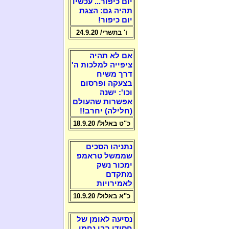
יום כיפור... עכשיו
תהיה גם: הצגת
יום כיפור!
ו' בתשרי/ 24.9.20
אם לא תהיה
ציפייה למלכות ה'
דרך משיח
בצעקה ופרסום
וכו': ישנה
אפשרות שהעולם
(חלילה) יחרב!!
כ"ט באלול/ 18.9.20
נתניהו הסכים
שממשל טראמפ
ימכור נשק
מתקדם
לאמירויות
כ"א באלול/ 10.9.20
נסיעה לאומן של
חסידי רבי נחמן