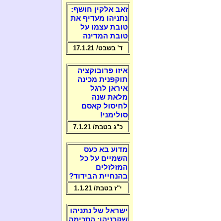
זאב אלקין חושף:
נתניהו מעדיף את
טובת עצמו על
טובת המדינה
ד' בשבט/ 17.1.21
איזו פרובוקציה
תוקפנית מכינה
איראן לרגל
מלאת שנה
לחיסול קאסם
סולימני!
כ"ג בטבת/ 7.1.21
מדוע בא כעס
השמיים על כל
המזלזלים
בהנחיית הבידוד?
י"ז בטבת/ 1.1.21
ישראל של נתניהו
שקרניהו: הסכימה