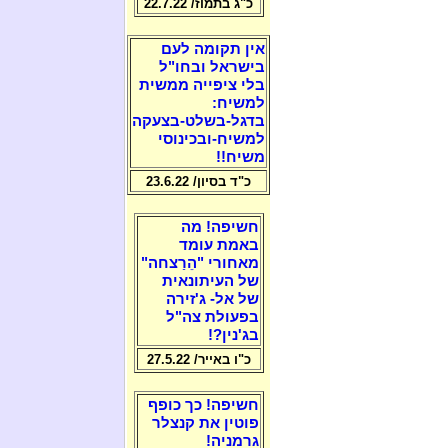
כ"ג בתמוז/ 22.7.22
אין תקומה לעם
בישראל ובחו"ל
בלי ציפייה ממשית
למשיח:
בדגל-בשלט-בצעקה
למשיח-ובכינוסי
משיח!!
כ"ד בסיון/ 23.6.22
חשיפה! מה
באמת עומד
מאחורי "הֵרַצחה"
של העיתונאית
של אל- ג'זירה
בפעולת צה"ל
בג'נין?!
כ"ו באייר/ 27.5.22
חשיפה! כך כופף
פוטין את קנצלר
גרמניה!