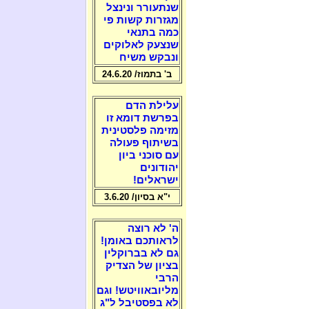
שנתעורר ונינצל
מגזרות קשות פי
כמה בתנאי
שנצעק לאלוקים
ונבקש משיח
ב' בתמוז/ 24.6.20
עלילת הדם
בפרשת דומא זו
מזימה פלסטינית
בשיתוף פעולה
עם סוכני ביון
יהודונים
ישראלים!
י"א בסיון/ 3.6.20
ה' לא רוצה
לראותכם באומן!
גם לא בברוקלין
בציון של הצדיק
הרבי
מליובאוויטש! וגם
לא בפסטיבל ל"ג