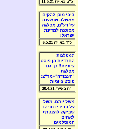
כ"ט באייר/ 11.5.21
ביבי מוכן להקים
ממשלה שנשענת
על רע"ם, מפלגה
מסוכנת למדינת
ישראל!
כ"ד באייר/ 6.5.21
המפלגות
החרדיות הן פוסט
ציוניות!! כך גם
מפלגת
"העבודה"+מר"צ:
פוסט ציוניות
י"ח באייר/ 30.4.21
משל יותם: משל
על הביבי נתניהו
שביקש להצטרף
לאחים
המוסלמים