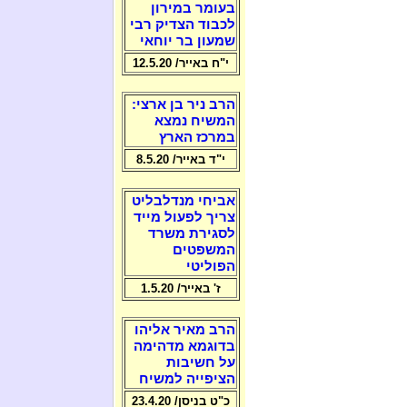
בעומר במירון
לכבוד הצדיק רבי
שמעון בר יוחאי
י"ח באייר/ 12.5.20
הרב ניר בן ארצי:
המשיח נמצא
במרכז הארץ
י"ד באייר/ 8.5.20
אביחי מנדלבליט
צריך לפעול מייד
לסגירת משרד
המשפטים
הפוליטי
ז' באייר/ 1.5.20
הרב מאיר אליהו
בדוגמא מדהימה
על חשיבות
הציפייה למשיח
כ"ט בניסן/ 23.4.20