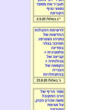
תגביר את מספר
נפגעי נגיף
הקורונה
י"ג באלול/ 2.9.20
לרשימת החבלות
החדשות של
נתניהו הצטרפו:
תמיכה בגלוי
במדינה
פלסטינית +
קביעה של
גבולותיה +
הקפאה של
הבנייה
בהתנחלויות
ג' באלול/ 23.8.20
מסר חריף של
הרב המקובל
משה אהרון הכהן,
על מגיפת
הקורונה