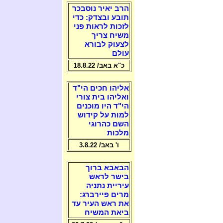
הרב יאיר נוסבכר
תובע ובצדק: כדי
לזכות לראות פני
משיח צריך
לצעוק לבורא
עולם
כ"א באב/ 18.8.22
אליהו חכים הי"ד
ואליהו בית צורי
הי"ד היו מוכנים
למות על קידוש
השם כהרוגי
מלכות
ו' באב/ 3.8.22
הבאבא ברוך
בישר לראש
עיריית נתניה
מרים פיירברג:
את ראש העיר עד
ביאת המשיח