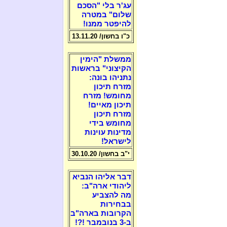
עג'ר בלי "הסכם
שלום" במטרה
להיפטר ממנו!
כ"ו בחשון/ 13.11.20
ממשלת "הימין
הקיצוני" בראשות
נתניהו בונה:
מזרח תיכון
מחומש! מזרח
תיכון מאיים!
מזרח תיכון
מחומש בידי
מדינות עוינות
לישראל!
י"ב בחשון/ 30.10.20
דבר אליהו הנביא
ליהודי ארה"ב:
מה להצביע
בבחירות
הקרובות בארה"ב
ב-3 בנובמבר !?!