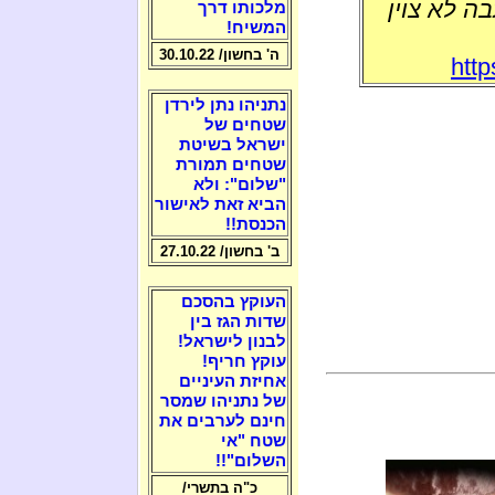
ה לא צוין
מלכותו דרך
המשיח!
ה' בחשון/ 30.10.22
http
נתניהו נתן לירדן
שטחים של
ישראל בשיטת
שטחים תמורת
"שלום": ולא
הביא זאת לאישור
הכנסת!!
ב' בחשון/ 27.10.22
העוקץ בהסכם
שדות הגז בין
לבנון לישראל!
עוקץ חריף!
אחיזת העיניים
של נתניהו שמסר
חינם לערבים את
שטח "אי
השלום"!!
כ"ה בתשרי/