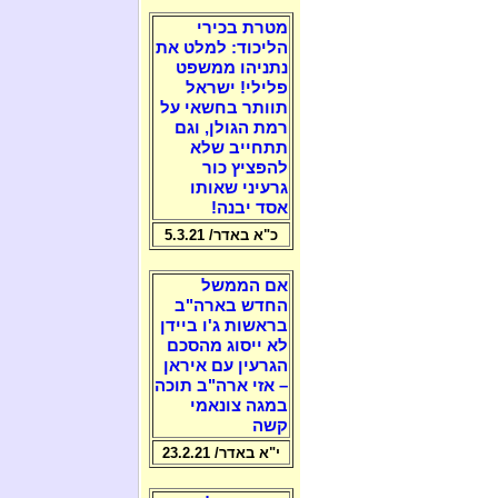
מטרת בכירי
הליכוד: למלט את
נתניהו ממשפט
פלילי! ישראל
תוותר בחשאי על
רמת הגולן, וגם
תתחייב שלא
להפציץ כור
גרעיני שאותו
אסד יבנה!
כ"א באדר/ 5.3.21
אם הממשל
החדש בארה"ב
בראשות ג'ו ביידן
לא ייסוג מהסכם
הגרעין עם איראן
– אזי ארה"ב תוכה
במגה צונאמי
קשה
י"א באדר/ 23.2.21