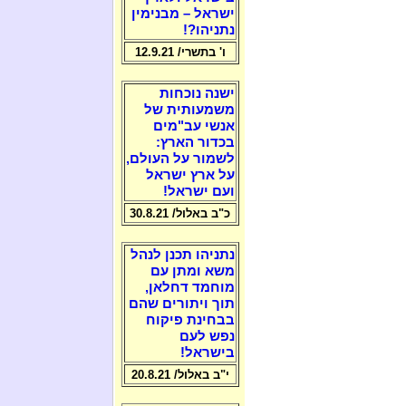
ישראל – מבנימין
נתניהו?!
ו' בתשרי/ 12.9.21
ישנה נוכחות
משמעותית של
אנשי עב"מים
בכדור הארץ:
לשמור על העולם,
על ארץ ישראל
ועם ישראל!
כ"ב באלול/ 30.8.21
נתניהו תכנן לנהל
משא ומתן עם
מוחמד דחלאן,
תוך ויתורים שהם
בבחינת פיקוח
נפש לעם
בישראל!
י"ב באלול/ 20.8.21