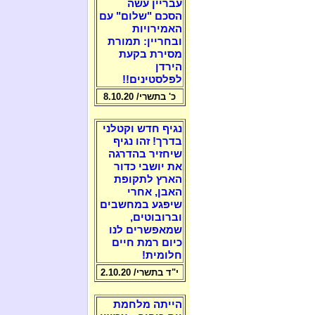
עבריין עשה
הסכם "שלום" עם
האמירויות
ובחריין: תמורת
מסירת בקעת
הירדן
לפלסטינים!!
כ' בתשרי/ 8.10.20
נגיף חדש וקטלני
בדרך! זהו נגיף
שיחזיר בהדרגה
את יושבי כדור
הארץ לתקופת
האבן, אחרי
שיפגע במחשבים
וברובוטים,
שמאפשרים לנו
כיום רמת חיים
חלומית!
י"ד בתשרי/ 2.10.20
הייתה מלחמת