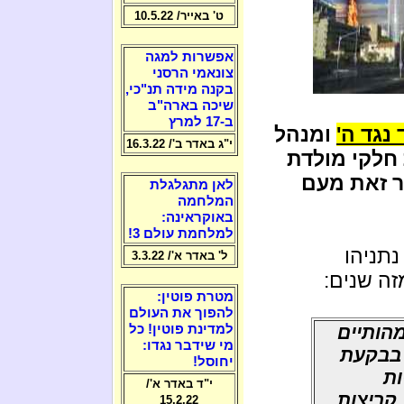
ט' באייר/ 10.5.22
אפשרות למגה
צונאמי הרסני
בקנה מידה תנ"כי,
שיכה בארה"ב
ב-17 למרץ
נגד ה'
ומנהל
י"ג באדר ב'/ 16.3.22
חלקי מולדת
ר זאת מעם
לאן מתגלגלת
המלחמה
באוקראינה:
למלחמת עולם 3!
נתניהו
ל' באדר א'/ 3.3.22
זה שנים:
מטרת פוטין:
להפוך את העולם
מהותיים
למדינת פוטין! כל
מי שידבר נגדו:
 בבקעת
יחוסל!
ות
י"ד באדר א'/
קריצות
15.2.22