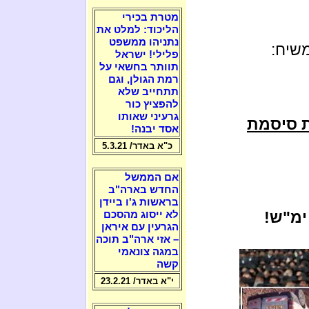
מטרת בכירי
הליכוד: למלט את
נתניהו ממשפט
שיח:
פלילי! ישראל
תוותר בחשאי על
רמת הגולן, וגם
תתחייב שלא
להפציץ כור
גרעיני שאותו
ת סיסמת
אסד יבנה!
כ"א באדר/ 5.3.21
אם הממשל
החדש בארה"ב
בראשות ג'ו ביידן
ימ"ש!
לא ייסוג מהסכם
הגרעין עם איראן
– אזי ארה"ב תוכה
במגה צונאמי
קשה
י"א באדר/ 23.2.21