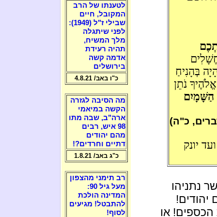
לטענתו של הרב
המקובל, חיים
שבילי ז"ל (1949):
לפני שיתגלה
מלך המשיח,
תְכֶם
תהיה רעידת
חֱשָׁלִים
אדמה קשה
בירושלים
יָה בְּהָנִיחַ
כ"ו באב/ 4.8.21
ֱלֹהֶיךָ נֹתֵן
ַשָּׁמָיִם
מה הסיבה לגזרה
הקשה במיאמי
ארה"ב, שבה מתו
ברים, כ"ה)
98 איש, רבים
מהם יהודים
עד יונק
דתיים וחרדים?!
כ"ג באב/ 1.8.21
רב תימני מהצפון
ר נתניהו
מעל גיל 90:
המדינה הולכת
יהודים!
להתבטל! מגיעים
 הכספים! או
לסוף!