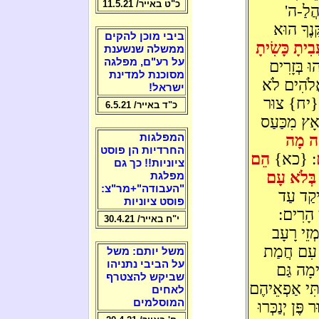
כ"ט באייר/ 11.5.21
ֲלַ-ה'
נֶךָ הוּא
ביבי מוכן להקים
עָבִיתָ כָּשִׂיתָ
ממשלה שנשענת
על רע"ם, מפלגה
ּ בְּזָרִים
מסוכנת למדינת
אֱלֹהִים לֹא
ישראל!
: {יח} צוּר
כ"ד באייר/ 6.5.21
נְאָץ מִכַּעַס
אֶה מָה
המפלגות
החרדיות הן פוסט
: {כא}
הֵם
ציוניות!! כך גם
ם בְּלֹא עָם
מפלגת
"העבודה"+מר"צ:
יקַד עַד
פוסט ציוניות
י הָרִים:
י"ח באייר/ 30.4.21
זֵי רָעָב
ּם עִם חֲמַת
משל יותם: משל
על הביבי נתניהו
ימָה גַּם
שביקש להצטרף
תִּי אַפְאֵיהֶם
לאחים
המוסלמים
ֶּן יְנַכְּרוּ