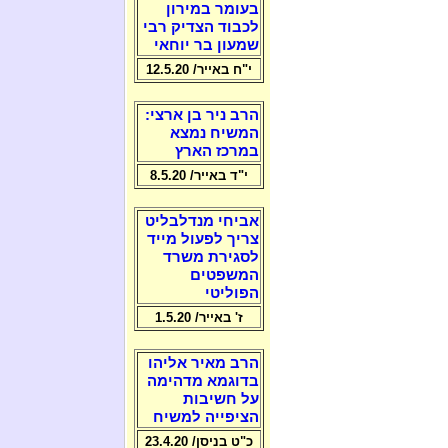
בעומר במירון
לכבוד הצדיק רבי
שמעון בר יוחאי
י"ח באייר/ 12.5.20
הרב ניר בן ארצי:
המשיח נמצא
במרכז הארץ
י"ד באייר/ 8.5.20
אביחי מנדלבליט
צריך לפעול מייד
לסגירת משרד
המשפטים
הפוליטי
ז' באייר/ 1.5.20
הרב מאיר אליהו
בדוגמא מדהימה
על חשיבות
הציפייה למשיח
כ"ט בניסן/ 23.4.20