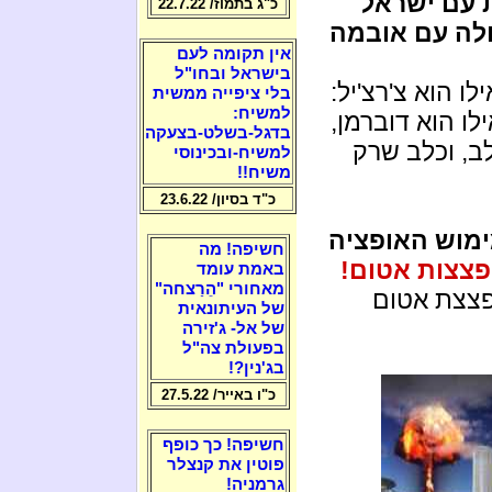
 עם ישראל
כ"ג בתמוז/ 22.7.22
ולה עם אובמה
אין תקומה לעם
בישראל ובחו"ל
ו הוא צ'רצ'יל:
בלי ציפייה ממשית
למשיח:
לו הוא דוברמן,
בדגל-בשלט-בצעקה
ב, וכלב שרק
למשיח-ובכינוסי
משיח!!
כ"ד בסיון/ 23.6.22
ימוש האופציה
חשיפה! מה
צצות אטום!
באמת עומד
מאחורי "הֵרַצחה"
פצצת אטום
של העיתונאית
של אל- ג'זירה
בפעולת צה"ל
בג'נין?!
כ"ו באייר/ 27.5.22
חשיפה! כך כופף
פוטין את קנצלר
גרמניה!