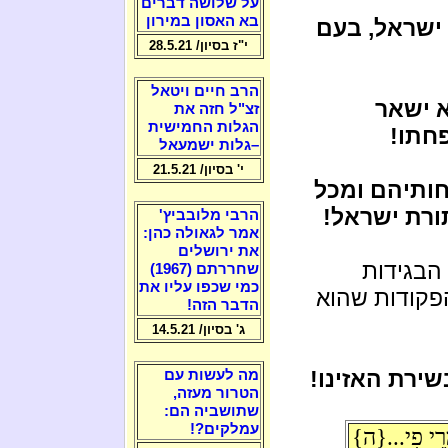
על שלושה דברים
בא האסון במירון
ישראל, בעם
י"ז בסיון/ 28.5.21
הרב חיים ויטאל
א ישאר
זצ"ל חזה את
הגלות החמישית
חתו!
–גלות ישמעאל
י' בסיון/ 21.5.21
ותיהם ומכל
ורת ישראל!
הרבי מלובביץ'
אמר לגאולה כהן:
את ירושלים
הבגידות
שחררתם (1967)
כמי שכפו עליו את
פקודות שהוא
הדבר הזה!
ג' בסיון/ 14.5.21
ירת האזינו!
מה לעשות עם
הטרור מעזה,
שתושביה הם:
עמלקים?!
ְרֵי פִי...{ה}