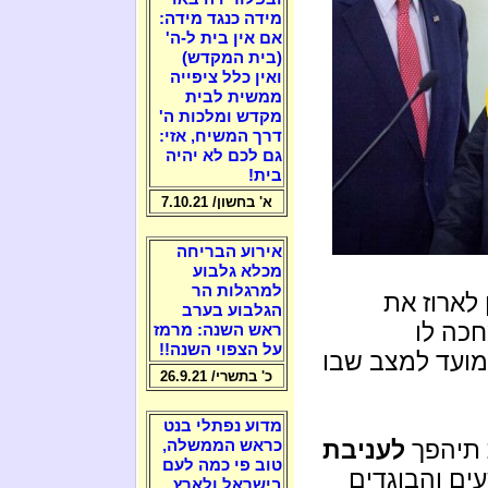
מידה כנגד מידה:
אם אין בית ל-ה'
(בית המקדש)
ואין כלל ציפייה
ממשית לבית
מקדש ומלכות ה'
דרך המשיח, אזי:
גם לכם לא יהיה
בית!
א' בחשון/ 7.10.21
אירוע הבריחה
מכלא גלבוע
למרגלות הר
לארוז את
הגלבוע בערב
חכה לו
ראש השנה: מרמז
על הצפוי השנה!!
מועד למצב שבו
כ' בתשרי/ 26.9.21
מדוע נפתלי בנט
 תיהפך
לעניבת
כראש הממשלה,
טוב פי כמה לעם
ים והבוגדים
בישראל ולארץ