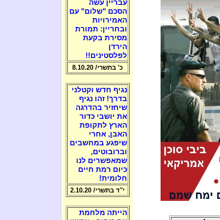
עבריין עשה
הסכם "שלום" עם
האמירויות
ובחריין: תמורת
מסירת בקעת
הירדן
לפלסטינים!!
כ' בתשרי/ 8.10.20
נגיף חדש וקטלני
בדרך! זהו נגיף
שיחזיר בהדרגה
את יושבי כדור
הארץ לתקופת
האבן, אחרי
שיפגע במחשבים
וברובוטים,
שמאפשרים לנו
כיום רמת חיים
חלומית!
י"ד בתשרי/ 2.10.20
הייתה מלחמת