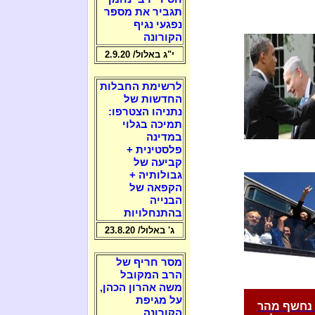
תגביר את מספר
נפגעי נגיף
הקורונה
י"ג באלול/ 2.9.20
לרשימת החבלות
החדשות של
נתניהו הצטרפו:
תמיכה בגלוי
במדינה
פלסטינית +
קביעה של
גבולותיה +
הקפאה של
הבנייה
בהתנחלויות
ג' באלול/ 23.8.20
מסר חריף של
הרב המקובל
משה אהרון הכהן,
על מגיפת
י נחשף מהר
הקורונה