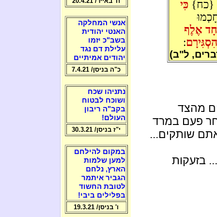
ח' באייר/ 20.4.21
ֹאת: {כח}
כִּי
כְמוּ
אנשי המחלקה
ֶחָד אֶלֶף
האנטי יהודית
ִסְגִּירָם
:
בשב"כ יזמו
עלילת דם נגד
יהודים אמיתיים
כ"ה בניסן/ 7.4.21
נתניהו שכח
ושוכח לבטוח
ים מהצד
בקב"ה ריבון
העולם!
חר פעם במרד
י"ז בניסן/ 30.3.21
תם שותקים...
במקום להילחם
.. בזעקות
למען שלמות
הארץ, נלחם
הגביר איתמר
לטובת החשוד
בפלילים ביבי!
ו' בניסן/ 19.3.21