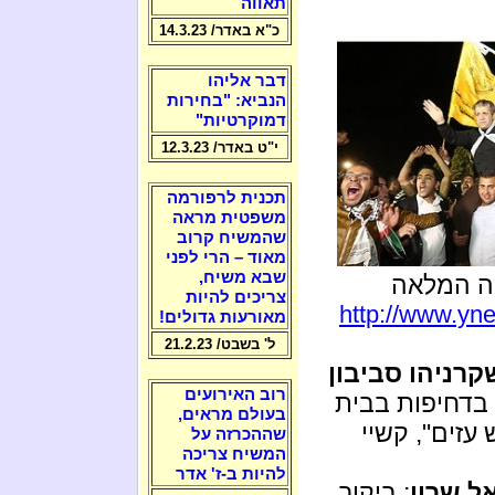
תאווה
כ"א באדר/ 14.3.23
דבר אליהו
הנביא: "בחירות
דמוקרטיות"
י"ט באדר/ 12.3.23
תכנית לרפורמה
משפטית מראה
שהמשיח קרוב
מאוד – הרי לפני
שבא משיח,
צריכים להיות
http://www.yne
מאורעות גדולים!
ל' בשבט/ 21.2.23
קרניהו סביבון
רוב האירועים
 בדחיפות בבית
בעולם מראים,
עזים", קשיי
שההכרזה על
המשיח צריכה
להיות ב-ז' אדר
ל שרון
: ביקור