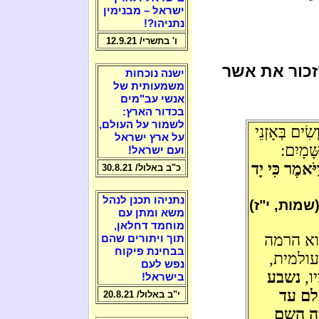
ישראל – מבנימין
נתניהו?!
ו' בתשרי/ 12.9.21
זכור את אשר
ישנה נוכחות
משמעותית של
אנשי עב"מים
בכדור הארץ:
לשמור על העולם,
שִׂים בְּאָזְנֵי
על ארץ ישראל
ּׁמָיִם:
ועם ישראל!
ַיֹּאמֶר כִּי יָד
כ"ב באלול/ 30.8.21
נתניהו תכנן לנהל
שמות, י"ז)
משא ומתן עם
מוחמד דחלאן,
וא הרמה
תוך ויתורים שהם
בבחינת פיקוח
ולמית,
נפש לעם
ו,
נשבע
בישראל!
לם עד
י"ב באלול/ 20.8.21
ה השם