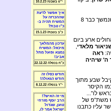
י"ט בשבט/ 10.2.23
איך אפשר לדעת
שההכרזה על
ואחרי כן ביקור נוסף וסופני בבתי החולים שנמשך כבר 8
המשיח תהיה ב-
כ"ו טבת?
כ"ב בטבת/ 15.1.23
חולים ארע ביום
עדכון מהמלאך
ניאור מלאדי
,
מיכאל: המשיח
ה:
ראה
נמצא ופועל מתל
אביב!
 ה' שיהיה
כ"ח בכסלו/ 22.12.22
חודש כסלו זה
בל שבע מתוך
חודש הגאולה!
י"ד בכסלו/ 8.12.22
מו הקיסר
אש לו"...
מי זה האיש?!
ש משת"פ של
הרב יוסף מזרחי
טוען, שגדול
ר עליו כתבנו
ישראל אמר לו,