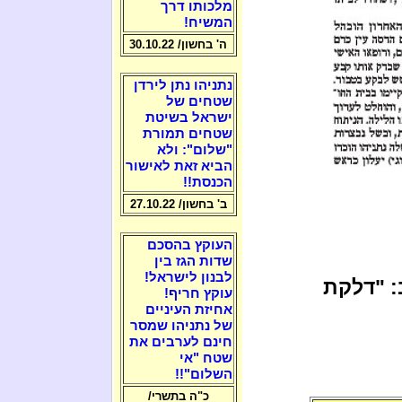
מלכותו דרך
המשיח!
ה' בחשון/ 30.10.22
נתניהו נתן לירדן
שטחים של
ישראל בשיטת
שטחים תמורת
"שלום": ולא
הביא זאת לאישור
הכנסת!!
ב' בחשון/ 27.10.22
העוקץ בהסכם
שדות הגז בין
לבנון לישראל!
: "דלקת
עוקץ חריף!
אחיזת העיניים
של נתניהו שמסר
חינם לערבים את
שטח "אי
השלום"!!
כ"ה בתשרי/