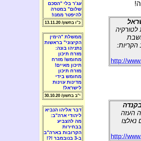
!
עג'ר בלי "הסכם
שלום" במטרה
להיפטר ממנו!
ראל
כ"ו בחשון/ 13.11.20
8 ק"מ דרומית לטורקיה
ושבת
ממשלת "הימין
הקיצוני" בראשות
ושב הקריות:
נתניהו בונה:
מזרח תיכון
מחומש! מזרח
http://www
תיכון מאיים!
מזרח תיכון
מחומש בידי
מדינות עוינות
לישראל!
י"ב בחשון/ 30.10.20
דבר אליהו הנביא
ה העזה
ליהודי ארה"ב:
 נאלצו
מה להצביע
בבחירות
הקרובות בארה"ב
http://www
ב-3 בנובמבר !?!