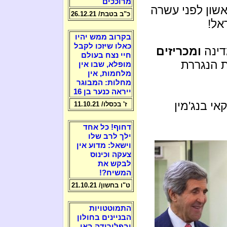
מרוככים
שון לפני עשרה
כ"ב בטבת/ 26.12.21
אל!
בקרוב ממש יהיו
כאלו שיזכו לקבל
דינה
ומכריזים
חיי נצח בעולם
 הנגררת
מופלא, שבו אין
מלחמות, אין
מחלות: המבוגר
ייראה כנער בן 16
י בנג'מין
ז' בכסלו/ 11.10.21
דחוף! כל אחד
ילך לרב שלו
וישאל: מדוע אין
צעקה וכינוס
לבקש את
המשיח?!
ט"ו בחשון/ 21.10.21
התמוטטויות
הבניינים בחולון
ובפלורידה באו