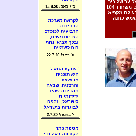
כוער של ביבי
כ"ג באב/ 13.8.20
"איש הימין" + "הלוחם בטרור": איזה ראש ממשלה בעולם משחרר 104
עולם מקפיא
שמש כזונה
לקראת מערכת
הבחירות
הרביעית לכנסת:
הצביעו משיח,
ובכך תביאו נחת
רוח לשמיים!
א' באב/ 22.7.20
"עסקת המאה"
היא תוכנית
מרושעת
והרסנית, שבאה
ממדינות שהיו
ידידותיות
לישראל, ונהפכו
לבוגדות בישראל
י' בתמוז/ 2.7.20
מגיפת כתר
הקורונה באה כדי