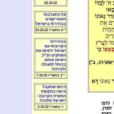
ּב ה' לְבַדּוֹ
20.10.22
בָאוּ
על התערבות
ַר גְּאוֹנוֹ
האמריקאים
ָדָם אֵת
בבחירות בישראל
ַּחֲוֹת
י"ט בתשרי/ 14.10.22
ּרִים
ּמוֹ לַעֲרֹץ
בבחירות
הקרובות עם
ְּאַפּוֹ
כִּי
ישראל ידפיסו את
הפתקים הנ"ל,
וישימו אותם
ישעיהו, ב')
בכותל לסגולה
ולברכה!
י"ב בתשרי/ 7.10.22
ר
גְּאוֹנוֹ
דָּא
היחס שתקבל
אישה בתקופת
המשיח הקרובה:
יחס של מלכה!!
ז' בתשרי/ 2.10.22