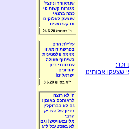
שנתעורר ונינצל
מגזרות קשות פי
כמה בתנאי
שנצעק לאלוקים
ונבקש משיח
ב' בתמוז/ 24.6.20
עלילת הדם
בפרשת דומא זו
מזימה פלסטינית
בשיתוף פעולה
כו':
עם סוכני ביון
יהודונים
 שצעקו אבותינו
ישראלים!
י"א בסיון/ 3.6.20
ה' לא רוצה
לראותכם באומן!
גם לא בברוקלין
בציון של הצדיק
הרבי
מליובאוויטש! וגם
לא בפסטיבל ל"ג