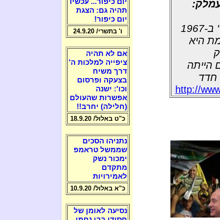
יום כיפור... עכשיו
עמלק:
תהיה גם: הצגת
יום כיפור!
"מחנה השלום" בדה את המיתוס לפיו "הכיבוש" ב-1967
ו' בתשרי/ 24.9.20
מת היא
ק
אם לא תהיה
ציפייה למלכות ה'
בשנת 1834 מטרתם הייתה
דרך משיח
 חדד
בצעקה ופרסום
http://ww
וכו': ישנה
אפשרות שהעולם
(חלילה) יחרב!!
כ"ט באלול/ 18.9.20
נתניהו הסכים
שממשל טראמפ
ימכור נשק
מתקדם
לאמירויות
כ"א באלול/ 10.9.20
נסיעה לאומן של
חסידי רבי נחמן