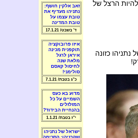
 להיות הרצל של
זאב אלקין חושף:
נתניהו מעדיף את
טובת עצמו על
טובת המדינה
ד' בשבט/ 17.1.21
איזו פרובוקציה
תוקפנית מכינה
נתניהו כזונה
איראן לרגל
ק!
מלאת שנה
לחיסול קאסם
סולימני!
כ"ג בטבת/ 7.1.21
מדוע בא כעס
השמיים על כל
המזלזלים
בהנחיית הבידוד?
י"ז בטבת/ 1.1.21
ישראל של נתניהו
שקרניהו: הסכימה