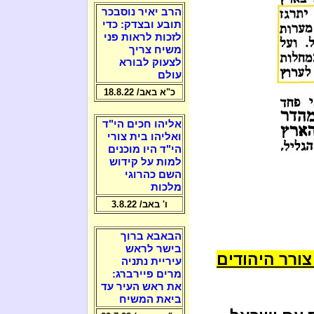
הרב יאיר נוסבכר
תובע ובצדק: כדי
לזכות לראות פני
משיח צריך
לצעוק לבורא
עולם
כ"א באב/ 18.8.22
אליהו חכים הי"ד
ואליהו בית צורי
הי"ד היו מוכנים
למות על קידוש
השם כהרוגי
מלכות
ו' באב/ 3.8.22
הבאבא ברוך
בישר לראש
ורר היהודים
עיריית נתניה
מרים פיירברג:
את ראש העיר עד
ביאת המשיח