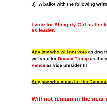
3)
A ballot with the following
writt
I vote for Almighty G-d as the
as leader.
Any jew who will not vote
asking t
will vote for
Donald Trump
as the 
Pence
as vice president!!
Any jew who votes for the Democr
Will not remain in the near