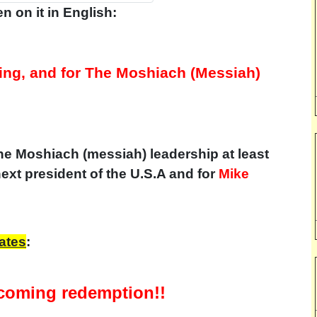
en on it in English:
 king, and for The Moshiach (Messiah)
he Moshiach (messiah) leadership at least
next president of the U.S.A and for
Mike
ates
:
 coming redemption!!