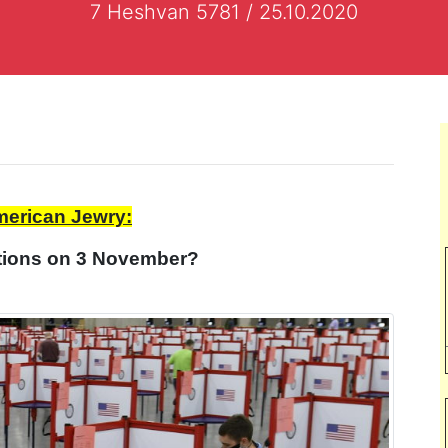
7 Heshvan 5781 / 25.10.2020
merican Jewry:
ctions on 3 November?