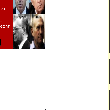
בקר
המחופשים במסיכת "י
הרב א.
החברה הנהנתנית החזירית הגאוותנית