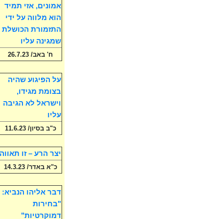
אמונים, אזי תמיד
הוא מלווה על ידי
התזמורת הכושלת
שמגינה עליו
ח' באב/ 26.7.23
על הפיגוע שהיה
בצומת מגידו,
וישראל לא הגיבה
עליו
כ"ב בסיון/ 11.6.23
יצר הרע – זו תאווה
כ"א באדר/ 14.3.23
דבר אליהו הנביא:
"בחירות
דמוקרטיות"