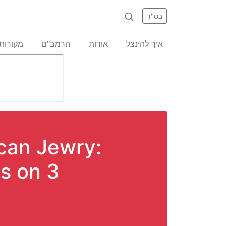
בס"ד
איך להינצל
אודות
הרמב"ם
מקורות
ican Jewry:
s on 3