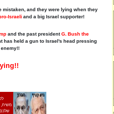
e mistaken, and they were lying when they
pro-Israeli
and a big Israel supporter!
ump
and the past president
G. Bush the
t has held a gun to Israel’s head pressing
 enemy!!
ying!!
לק
משיח, ו
שלכם 