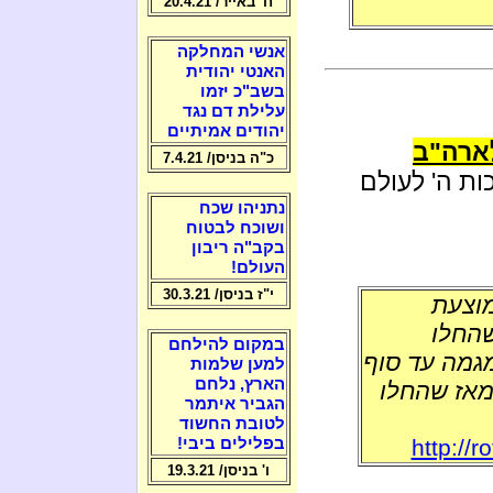
ח' באייר/ 20.4.21
אנשי המחלקה
האנטי יהודית
בשב"כ יזמו
עלילת דם נגד
יהודים אמיתיים
לארה"ב
כ"ה בניסן/ 7.4.21
ות ה' לעולם
נתניהו שכח
ושוכח לבטוח
בקב"ה ריבון
העולם!
י"ז בניסן/ 30.3.21
מוצעת
החלו
במקום להילחם
ימשך המגמה עד סוף
למען שלמות
הארץ, נלחם
ותר מאז שהחלו
הגביר איתמר
לטובת החשוד
http://
בפלילים ביבי!
ו' בניסן/ 19.3.21