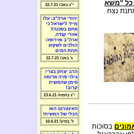
 כל "משא
י"ג באב/ 22.7.21
תנת נצח
יהודי ארה"ב: עלו
מייד לישראל כי
אתם בסכנה!!
אזורי קנדה,
ארה"ב ואירופה:
הולכים לשקוע
תחת המים
ג' באב/ 12.7.21
הרב יצחק בצרי:
גילוי פרה אדומה
סימן שהמשיח
קרוב!
י"ג בתמוז/ 23.6.21
האינטרנט הוא
הכלי של המשיח!
ל' בסיון/ 10.6.21
מונים
בסוכות