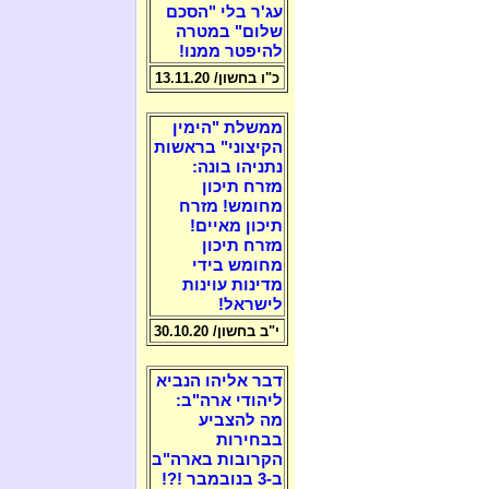
עג'ר בלי "הסכם
שלום" במטרה
להיפטר ממנו!
כ"ו בחשון/ 13.11.20
ממשלת "הימין
הקיצוני" בראשות
נתניהו בונה:
מזרח תיכון
מחומש! מזרח
תיכון מאיים!
מזרח תיכון
מחומש בידי
מדינות עוינות
לישראל!
י"ב בחשון/ 30.10.20
דבר אליהו הנביא
ליהודי ארה"ב:
מה להצביע
בבחירות
הקרובות בארה"ב
ב-3 בנובמבר !?!