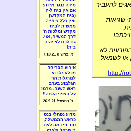
אגים להעביר
מידה כנגד מידה:
אם אין בית ל-ה'
(בית המקדש)
 שגיאות
ואין כלל ציפייה
ת.
ממשית לבית
מקדש ומלכות ה'
ויכתבו
דרך המשיח, אזי:
גם לכם לא יהיה
בית!
הפורעים לא
א' בחשון/ 7.10.21
 או לשמאל
אירוע הבריחה
http://r
מכלא גלבוע
למרגלות הר
הגלבוע בערב
ראש השנה: מרמז
על הצפוי השנה!!
כ' בתשרי/ 26.9.21
מדוע נפתלי בנט
כראש הממשלה,
טוב פי כמה לעם
בישראל ולארץ