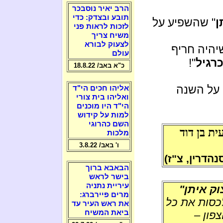
הרב יאיר נוסבכר
תובע ובצדק: כדי
ן
" שהשפיע על
לזכות לראות פני
משיח צריך
לצעוק לבורא
יהיה חריף
עולם
רגיל
"!
כ"א באב/ 18.8.22
 על השנה
אליהו חכים הי"ד
ואליהו בית צורי
הי"ד היו מוכנים
למות על קידוש
השם כהרוגי
ת בן דוד
מלכות
ו' באב/ 3.8.22
נהדרין, צ"ז)
הבאבא ברוך
בישר לראש
עיריית נתניה
ק איתן"
מרים פיירברג:
לכסות את כל
את ראש העיר עד
ביאת המשיח
פון –