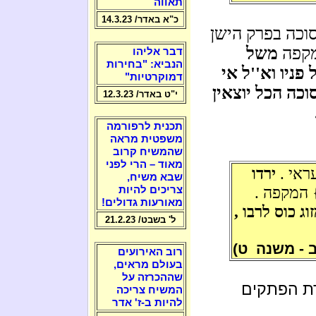
תאווה
כ"א באדר/ 14.3.23
סוכה בפרק הישן
מקפה
משל
דבר אליהו
הנביא: "בחירות
פניו וא''ל אי
דמוקרטיות"
כה הכל יוצאין
י"ט באדר/ 12.3.23
תכנית לרפורמה
משפטית מראה
שהמשיח קרוב
מאוד – הרי לפני
ראי .
ירדו
שבא משיח,
 המקפה .
צריכים להיות
מאורעות גדולים!
ג כוס לרבו ,
ל' בשבט/ 21.2.23
ב - משנה ט)
רוב האירועים
בעולם מראים,
שההכרזה על
רת הפתקים
המשיח צריכה
להיות ב-ז' אדר