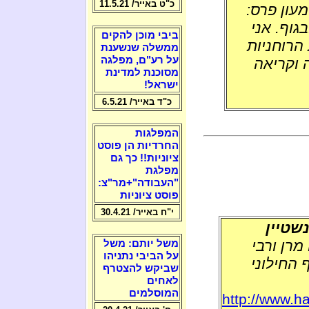
כ"ט באייר/ 11.5.21
עון פרס:
גוף. אני
ביבי מוכן להקים
הרוחניות
ממשלה שנשענת
על רע"ם, מפלגה
 וקריאה
מסוכנת למדינת
ישראל!
כ"ד באייר/ 6.5.21
המפלגות
החרדיות הן פוסט
ציוניות!! כך גם
מפלגת
"העבודה"+מר"צ:
פוסט ציוניות
י"ח באייר/ 30.4.21
נשטיין
מרן ורבי
משל יותם: משל
על הביבי נתניהו
החילוני
שביקש להצטרף
לאחים
המוסלמים
http://www.ha