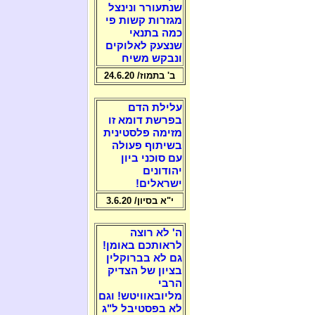
שנתעורר ונינצל
מגזרות קשות פי
כמה בתנאי
שנצעק לאלוקים
ונבקש משיח
ב' בתמוז/ 24.6.20
עלילת הדם
בפרשת דומא זו
מזימה פלסטינית
בשיתוף פעולה
עם סוכני ביון
יהודונים
ישראלים!
י"א בסיון/ 3.6.20
ה' לא רוצה
לראותכם באומן!
גם לא בברוקלין
בציון של הצדיק
הרבי
מליובאוויטש! וגם
לא בפסטיבל ל"ג