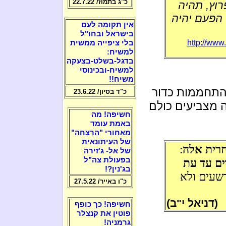
כ"ג בתמוז/ 22.7.22
וץ, תהיה
 הפעם יהיה
אין תקומה לעם
בישראל ובחו"ל
http://www
בלי ציפייה ממשית
למשיח:
בדגל-בשלט-בצעקה
למשיח-ובכינוסי
משיח!!
 התחממות כדור
כ"ד בסיון/ 23.6.22
 מצביעים כולם
חשיפה! מה
באמת עומד
מאחורי "הֵרַצחה"
של העיתונאית
רית אלה
:
של אל- ג'זירה
בפעולת צה"ל
ים עד עת
בג'נין?!
רשעים ולא
כ"ו באייר/ 27.5.22
(דניאל י"ב)
חשיפה! כך כופף
פוטין את קנצלר
גרמניה!