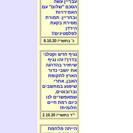
עבריין עשה
הסכם "שלום" עם
האמירויות
ובחריין: תמורת
מסירת בקעת
הירדן
לפלסטינים!!
כ' בתשרי/ 8.10.20
נגיף חדש וקטלני
בדרך! זהו נגיף
שיחזיר בהדרגה
את יושבי כדור
הארץ לתקופת
האבן, אחרי
שיפגע במחשבים
וברובוטים,
שמאפשרים לנו
כיום רמת חיים
חלומית!
י"ד בתשרי/ 2.10.20
הייתה מלחמת