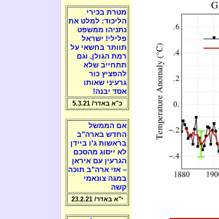
מטרת בכירי
הליכוד: למלט את
נתניהו ממשפט
פלילי! ישראל
תוותר בחשאי על
רמת הגולן, וגם
תתחייב שלא
להפציץ כור
גרעיני שאותו
אסד יבנה!
כ"א באדר/ 5.3.21
אם הממשל
החדש בארה"ב
בראשות ג'ו ביידן
לא ייסוג מהסכם
הגרעין עם איראן
– אזי ארה"ב תוכה
במגה צונאמי
קשה
י"א באדר/ 23.2.21