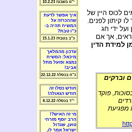
י"ט בשבט/ 10.2.23
ם לכוס היין של
איך אפשר לדעת
ו קיתון לפנים.
שההכרזה על
המשיח תהיה ב-
על ידי חג
כ"ו טבת?
ראים, אך אם
כ"ב בטבת/ 15.1.23
ן למידת הדין
עדכון מהמלאך
מיכאל: המשיח
נמצא ופועל מתל
אביב!
כ"ח בכסלו/ 22.12.22
ם וברקים
חודש כסלו זה
סוכות, פוקד
חודש הגאולה!
רדים
י"ד בכסלו/ 8.12.22
 מפגיעת
מי זה האיש?!
הרב יוסף מזרחי
htt
טוען, שגדול
ישראל אמר לו,