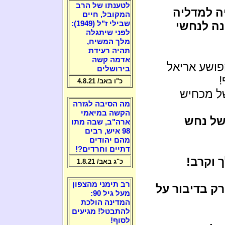
לטענתו של הרב
ה למדליה
המקובל, חיים
' 1 למען מדינה לנחשי
שבילי ז"ל (1949):
לפני שיתגלה
מלך המשיח,
תהיה רעידת
אדמה קשה
פושע אריאל
בירושלים
!
כ"ו באב/ 4.8.21
 מכחיש
מה הסיבה לגזרה
הקשה במיאמי
של נחש
ארה"ב, שבה מתו
98 איש, רבים
מהם יהודים
דתיים וחרדים?!
 וקרב!
כ"ג באב/ 1.8.21
רב תימני מהצפון
רק בדיבור על
מעל גיל 90:
המדינה הולכת
להתבטל! מגיעים
לסוף!