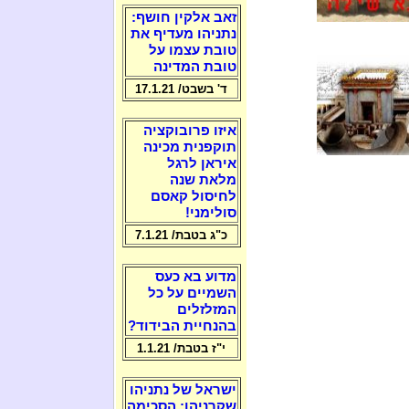
זאב אלקין חושף:
נתניהו מעדיף את
טובת עצמו על
טובת המדינה
ד' בשבט/ 17.1.21
איזו פרובוקציה
תוקפנית מכינה
איראן לרגל
מלאת שנה
לחיסול קאסם
סולימני!
כ"ג בטבת/ 7.1.21
מדוע בא כעס
השמיים על כל
המזלזלים
בהנחיית הבידוד?
י"ז בטבת/ 1.1.21
ישראל של נתניהו
שקרניהו: הסכימה