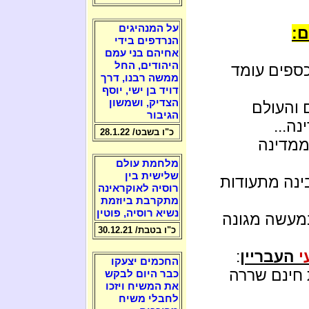
על המנהיגים
ם:
הנרדפים בידי
אחיהם בני עמם
היהודים, החל
ספים עומד
ממשה רבנו, דרך
דויד בן ישי, יוסף
הצדיק, ושמשון
 והעולם
הגיבור
ה...
כ"ו בשבט/ 28.1.22
ממדינה
מלחמת עולם
שלישית בין
נה מתעודות
רוסיה לאוקראינה
מתקרבת ביוזמת
נשיא רוסיה, פוטין
מעשה מגונה
כ"ו בטבת/ 30.12.21
י
העבריין
:
החכמים יצעקו
 חינם שררה
כבר היום לבקש
את המשיח ויזכו
לחבלי משיח