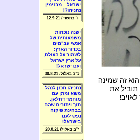
ישראל – מבנימין
נתניהו?!
ו' בתשרי/ 12.9.21
ישנה נוכחות
משמעותית של
אנשי עב"מים
בכדור הארץ:
לשמור על העולם,
על ארץ ישראל
ועם ישראל!
כ"ב באלול/ 30.8.21
וא זה שמינה
תוביל את
נתניהו תכנן לנהל
משא ומתן עם
אויב!
מוחמד דחלאן,
תוך ויתורים שהם
בבחינת פיקוח
נפש לעם
בישראל!
י"ב באלול/ 20.8.21