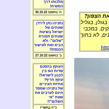
מלכותו דרך
המשיח!
ה' בחשון/ 30.10.22
ת הצפון?
ו לפחות 12 שריפות בגולן, בגליל
נתניהו נתן לירדן
קים. במכבי
שטחים של
ישראל בשיטת
ים, לא בתוך
שטחים תמורת
"שלום": ולא
הביא זאת לאישור
htt
הכנסת!!
ב' בחשון/ 27.10.22
העוקץ בהסכם
שדות הגז בין
לבנון לישראל!
עוקץ חריף!
אחיזת העיניים
של נתניהו שמסר
חינם לערבים את
שטח "אי
השלום"!!
כ"ה בתשרי/