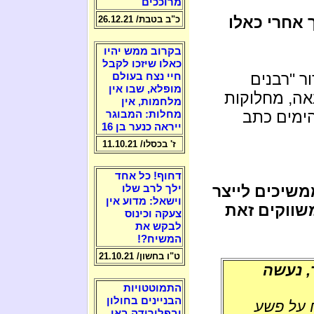
מרוככים
ך אחרי כאלו
כ"ב בטבת/ 26.12.21
בקרוב ממש יהיו
כאלו שיזכו לקבל
ר "רבנים
חיי נצח בעולם
מופלא, שבו אין
אה, מחלוקות
מלחמות, אין
הימים כתב
מחלות: המבוגר
ייראה כנער בן 16
ז' בכסלו/ 11.10.21
דחוף! כל אחד
שיכים לייצר
ילך לרב שלו
וישאל: מדוע אין
שווקים זאת
צעקה וכינוס
לבקש את
המשיח?!
ט"ו בחשון/ 21.10.21
, נעשה
התמוטטויות
הבניינים בחולון
 על פשע
ובפלורידה באו