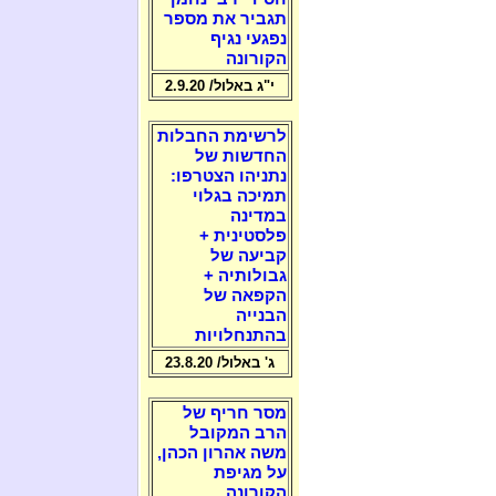
תגביר את מספר
נפגעי נגיף
הקורונה
י"ג באלול/ 2.9.20
לרשימת החבלות
החדשות של
נתניהו הצטרפו:
תמיכה בגלוי
במדינה
פלסטינית +
קביעה של
גבולותיה +
הקפאה של
הבנייה
בהתנחלויות
ג' באלול/ 23.8.20
מסר חריף של
הרב המקובל
משה אהרון הכהן,
על מגיפת
הקורונה