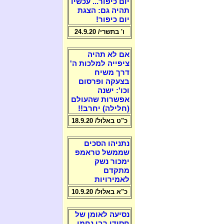
יום כיפור... עכשיו
תהיה גם: הצגת
יום כיפור!
ו' בתשרי/ 24.9.20
אם לא תהיה
ציפייה למלכות ה'
דרך משיח
בצעקה ופרסום
וכו': ישנה
אפשרות שהעולם
(חלילה) יחרב!!
כ"ט באלול/ 18.9.20
נתניהו הסכים
שממשל טראמפ
ימכור נשק
מתקדם
לאמירויות
כ"א באלול/ 10.9.20
נסיעה לאומן של
חסידי רבי נחמן