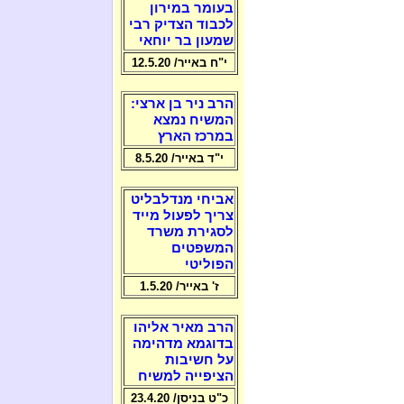
בעומר במירון
לכבוד הצדיק רבי
שמעון בר יוחאי
י"ח באייר/ 12.5.20
הרב ניר בן ארצי:
המשיח נמצא
במרכז הארץ
י"ד באייר/ 8.5.20
אביחי מנדלבליט
צריך לפעול מייד
לסגירת משרד
המשפטים
הפוליטי
ז' באייר/ 1.5.20
הרב מאיר אליהו
בדוגמא מדהימה
על חשיבות
הציפייה למשיח
כ"ט בניסן/ 23.4.20