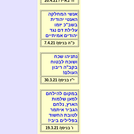
ח' באייר/ 20.4.21
אנשי המחלקה
האנטי יהודית
בשב"כ יזמו
עלילת דם נגד
יהודים אמיתיים
כ"ה בניסן/ 7.4.21
נתניהו שכח
ושוכח לבטוח
בקב"ה ריבון
העולם!
י"ז בניסן/ 30.3.21
במקום להילחם
למען שלמות
הארץ, נלחם
הגביר איתמר
לטובת החשוד
בפלילים ביבי!
ו' בניסן/ 19.3.21