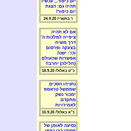
יום כיפור... עכשיו
תהיה גם: הצגת
יום כיפור!
ו' בתשרי/ 24.9.20
אם לא תהיה
ציפייה למלכות ה'
דרך משיח
בצעקה ופרסום
וכו': ישנה
אפשרות שהעולם
(חלילה) יחרב!!
כ"ט באלול/ 18.9.20
נתניהו הסכים
שממשל טראמפ
ימכור נשק
מתקדם
לאמירויות
כ"א באלול/ 10.9.20
נסיעה לאומן של
חסידי רבי נחמן