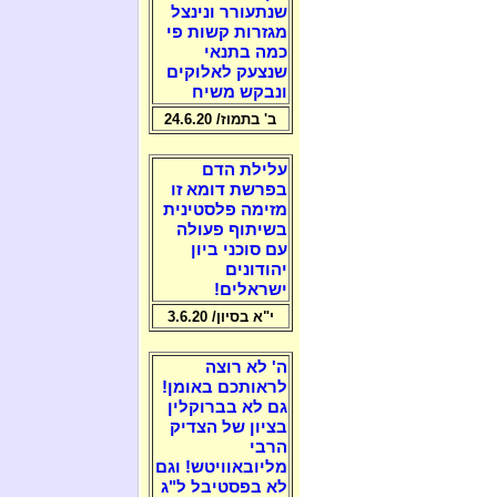
שנתעורר ונינצל
מגזרות קשות פי
כמה בתנאי
שנצעק לאלוקים
ונבקש משיח
ב' בתמוז/ 24.6.20
עלילת הדם
בפרשת דומא זו
מזימה פלסטינית
בשיתוף פעולה
עם סוכני ביון
יהודונים
ישראלים!
י"א בסיון/ 3.6.20
ה' לא רוצה
לראותכם באומן!
גם לא בברוקלין
בציון של הצדיק
הרבי
מליובאוויטש! וגם
לא בפסטיבל ל"ג