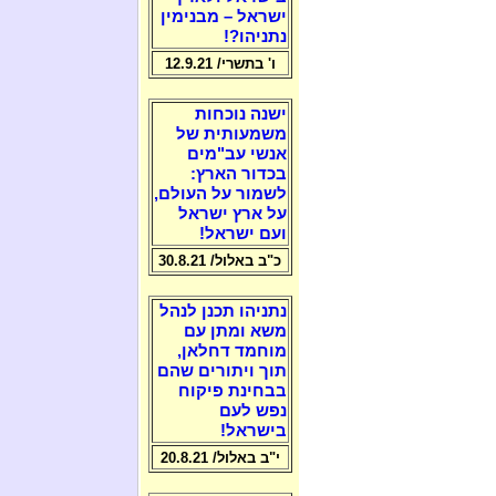
ישראל – מבנימין
נתניהו?!
ו' בתשרי/ 12.9.21
ישנה נוכחות
משמעותית של
אנשי עב"מים
בכדור הארץ:
לשמור על העולם,
על ארץ ישראל
ועם ישראל!
כ"ב באלול/ 30.8.21
נתניהו תכנן לנהל
משא ומתן עם
מוחמד דחלאן,
תוך ויתורים שהם
בבחינת פיקוח
נפש לעם
בישראל!
י"ב באלול/ 20.8.21