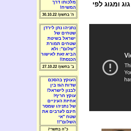
מלכותו דרך
ג ומגוג לפי
המשיח!
ה' בחשון/ 30.10.22
נתניהו נתן לירדן
שטחים של
ישראל בשיטת
שטחים תמורת
"שלום": ולא
הביא זאת לאישור
הכנסת!!
ב' בחשון/ 27.10.22
העוקץ בהסכם
שדות הגז בין
לבנון לישראל!
עוקץ חריף!
אחיזת העיניים
של נתניהו שמסר
חינם לערבים את
שטח "אי
השלום"!!
כ"ה בתשרי/