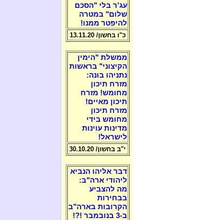
עג'ר בלי "הסכם
שלום" במטרה
להיפטר ממנו!
כ"ו בחשון/ 13.11.20
ממשלת "הימין
הקיצוני" בראשות
נתניהו בונה:
מזרח תיכון
מחומש! מזרח
תיכון מאיים!
מזרח תיכון
מחומש בידי
מדינות עוינות
לישראל!
י"ב בחשון/ 30.10.20
דבר אליהו הנביא
ליהודי ארה"ב:
מה להצביע
בבחירות
הקרובות בארה"ב
ב-3 בנובמבר !?!