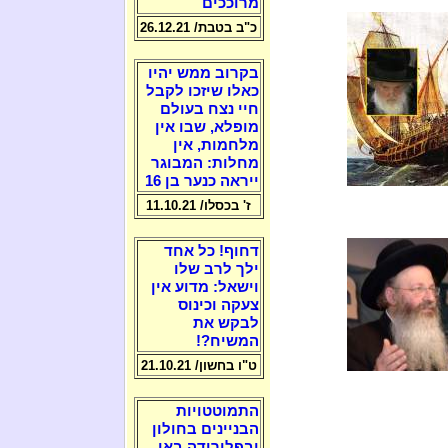
מרוככים
כ"ב בטבת/ 26.12.21
בקרוב ממש יהיו
כאלו שיזכו לקבל
חיי נצח בעולם
מופלא, שבו אין
מלחמות, אין
מחלות: המבוגר
ייראה כנער בן 16
ז' בכסלו/ 11.10.21
דחוף! כל אחד
ילך לרב שלו
וישאל: מדוע אין
צעקה וכינוס
לבקש את
המשיח?!
ט"ו בחשון/ 21.10.21
התמוטטויות
הבניינים בחולון
ובפלורידה באו