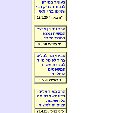
בעומר במירון
לכבוד הצדיק רבי
שמעון בר יוחאי
י"ח באייר/ 12.5.20
הרב ניר בן ארצי:
המשיח נמצא
במרכז הארץ
י"ד באייר/ 8.5.20
אביחי מנדלבליט
צריך לפעול מייד
לסגירת משרד
המשפטים
הפוליטי
ז' באייר/ 1.5.20
הרב מאיר אליהו
בדוגמא מדהימה
על חשיבות
הציפייה למשיח
כ"ט בניסן/ 23.4.20