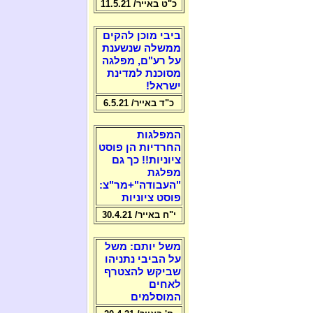
כ"ט באייר/ 11.5.21
ביבי מוכן להקים
ממשלה שנשענת
על רע"ם, מפלגה
מסוכנת למדינת
ישראל!
כ"ד באייר/ 6.5.21
המפלגות
החרדיות הן פוסט
ציוניות!! כך גם
מפלגת
"העבודה"+מר"צ:
פוסט ציוניות
י"ח באייר/ 30.4.21
משל יותם: משל
על הביבי נתניהו
שביקש להצטרף
לאחים
המוסלמים