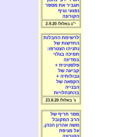
תגביר את מספר
נפגעי נגיף
הקורונה
י"ג באלול/ 2.9.20
לרשימת החבלות
החדשות של
נתניהו הצטרפו:
תמיכה בגלוי
במדינה
פלסטינית +
קביעה של
גבולותיה +
הקפאה של
הבנייה
בהתנחלויות
ג' באלול/ 23.8.20
מסר חריף של
הרב המקובל
משה אהרון הכהן,
על מגיפת
הקורונה