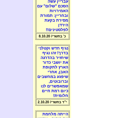
עבריין עשה
הסכם "שלום" עם
האמירויות
ובחריין: תמורת
מסירת בקעת
הירדן
לפלסטינים!!
כ' בתשרי/ 8.10.20
נגיף חדש וקטלני
בדרך! זהו נגיף
שיחזיר בהדרגה
את יושבי כדור
הארץ לתקופת
האבן, אחרי
שיפגע במחשבים
וברובוטים,
שמאפשרים לנו
כיום רמת חיים
חלומית!
י"ד בתשרי/ 2.10.20
הייתה מלחמת