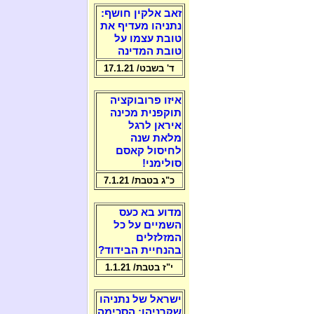
זאב אלקין חושף:
נתניהו מעדיף את
טובת עצמו על
טובת המדינה
ד' בשבט/ 17.1.21
איזו פרובוקציה
תוקפנית מכינה
איראן לרגל
מלאת שנה
לחיסול קאסם
סולימני!
כ"ג בטבת/ 7.1.21
מדוע בא כעס
השמיים על כל
המזלזלים
בהנחיית הבידוד?
י"ז בטבת/ 1.1.21
ישראל של נתניהו
שקרניהו: הסכימה