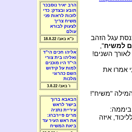
הרב יאיר נוסבכר
תובע ובצדק: כדי
לזכות לראות פני
משיח צריך
לצעוק לבורא
עולם
נסת עגל הזהב
כ"א באב/ 18.8.22
ם למשיח
",
אליהו חכים הי"ד
לאורך השנים!
ואליהו בית צורי
הי"ד היו מוכנים
למות על קידוש
י אמרו את
השם כהרוגי
מלכות
ו' באב/ 3.8.22
מילה "משיח"!
הבאבא ברוך
בישר לראש
עיריית נתניה
מרים פיירברג:
יכוד, איזה
את ראש העיר עד
ביאת המשיח