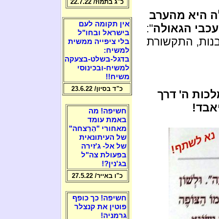
כ"ג בתמוז/ 22.7.22
ה היא מהערב
אין תקומה לעם
כבי הגאולה
":
בישראל ובחו"ל
ות, התקשורת
בלי ציפייה ממשית
למשיח:
בדגל-בשלט-בצעקה
למשיח-ובכינוסי
משיח!!
כ"ד בסיון/ 23.6.22
לכות ה' דרך
אבד!
חשיפה! מה
באמת עומד
מאחורי "הֵרַצחה"
של העיתונאית
של אל- ג'זירה
בפעולת צה"ל
בג'נין?!
כ"ו באייר/ 27.5.22
חשיפה! כך כופף
פוטין את קנצלר
גרמניה!