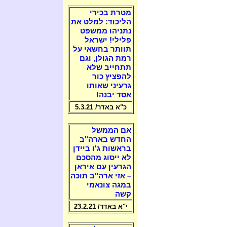
מטרת בכירי
הליכוד: למלט את
נתניהו ממשפט
פלילי! ישראל
תוותר בחשאי על
רמת הגולן, וגם
תתחייב שלא
להפציץ כור
גרעיני שאותו
אסד יבנה!
כ"א באדר/ 5.3.21
אם הממשל
החדש בארה"ב
בראשות ג'ו ביידן
לא ייסוג מהסכם
הגרעין עם איראן
– אזי ארה"ב תוכה
במגה צונאמי
קשה
י"א באדר/ 23.2.21