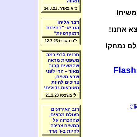
תאווה
כ"א באדר/ 14.3.23
משיח!
דבר אליהו
א אתנו!
הנביא: "בחירות
דמוקרטיות"
י"ט באדר/ 12.3.23
לם נמחק!
תכנית לרפורמה
משפטית מראה
שהמשיח קרוב
Flash
מאוד – הרי לפני
שבא משיח,
צריכים להיות
מאורעות גדולים!
ל' בשבט/ 21.2.23
Cl
רוב האירועים
בעולם מראים,
שההכרזה על
המשיח צריכה
להיות ב-ז' אדר