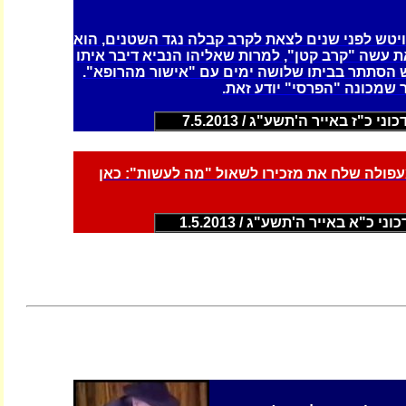
יטש לפני שנים לצאת לקרב קבלה נגד השטנים, הוא
 עשה "קרב קטן", למרות שאליהו הנביא דיבר איתו
ש הסתתר בביתו שלושה ימים עם "אישור מהרופא".
שמכונה "הפרסי" יודע זאת.
וני כ"ז באייר ה'תשע"ג / 7.5.2013
עפולה שלח את מזכירו לשאול "מה לעשות": כאן
וני כ"א באייר ה'תשע"ג / 1.5.2013