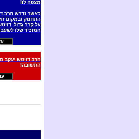
מצפה לו!
כאשר נדרש הרב דו
התחמק ובמקום זאת
על קרב גדול. דויט
המזכיר שלו לשעבר 
עדכ
הרב דויטש יעקב מ
התשובה!
עדכ