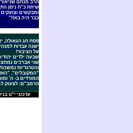
הרב מנחם שניאורס
שיחת כ"ח ניסן התש
ומבקשים וצועקים 
כבר היה בא!!"
פסח חג הגאולה, יצ
ישנה עבדות למנהי
על הציבור!
שבעה ילדים יהודים
שני אברכים נמחצו 
והטרגדיות נמשכות
"המקובלים", "האד
המורדים ב- ה' ומור
הרמב"ם: לצעוק ל- 
עדכוני י"ט בניסן ה