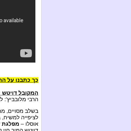
כך כתבנו על הר
המקובל דויטש י
הרבי מלובביץ': ל
בשלב מסויים, מר
לציפייה למשיח, 
אוסלו –
מפלגת ש
דויטש המיר חיי נ