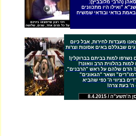
אהן (הרבי מלובביץ):
נ"א "ואילו היו מתכוונים
באמת בודאי ובודאי שמשיח
אנו מעבדות לחירות, אבל כיום
גים שבגללם באים אסונות וצרות
 נשרפו למות בביתם בברוקלין!
למות בהלווית הרב וואזנר!
! הדם שלהם על ראש "הרבנים",
מו"רים" ושאר "הגאונים"
דים בציווי ה' כפי שהביא
ה' בעת צרה!
'תשע"ה / 8.4.2015