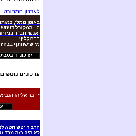
לעדכון המפורט
באופן סמלי, באותו
ה': המקובל דויטש 
בברוקלין!
מי שישתתף בבחירות
עדכוני ו' בטבת ה'תשע
עדכונים נוספים
* דבר אליהו הנביא
עד
הרב דויטש חטא לפנ
לא היה כזה מרד גל