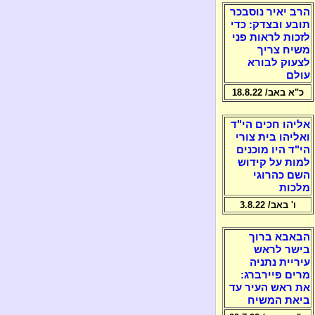
הרב יאיר נוסבכר
תובע ובצדק: כדי
לזכות לראות פני
משיח צריך
לצעוק לבורא
עולם
כ"א באב/ 18.8.22
אליהו חכים הי"ד
ואליהו בית צורי
הי"ד היו מוכנים
למות על קידוש
השם כהרוגי
מלכות
ו' באב/ 3.8.22
הבאבא ברוך
בישר לראש
עיריית נתניה
מרים פיירברג:
את ראש העיר עד
ביאת המשיח