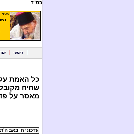
בס"ד
ראשי
אוד
כל האמת על 
מאסר על פדו
עדכוני ח' באב ה'תשע"ה / 