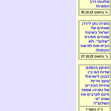
מלכותו דרך
המשיח!
ה' בחשון/ 30.10.22
נתניהו נתן לירדן
שטחים של
ישראל בשיטת
שטחים תמורת
"שלום": ולא
הביא זאת לאישור
הכנסת!!
ב' בחשון/ 27.10.22
העוקץ בהסכם
שדות הגז בין
לבנון לישראל!
עוקץ חריף!
אחיזת העיניים
של נתניהו שמסר
חינם לערבים את
שטח "אי
השלום"!!
כ"ה בתשרי/