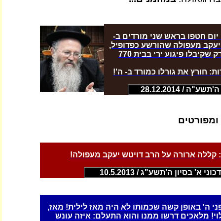
 יום חטפו בראש שני מורדים ב-
יעקב מעפולה שהורשע כפדופיל,
ואנשי חב"ד בניו יורק שקיבלו פיגוע ירי בבית 770
: חורץ את גורלו כמורד ב- ה'!
"ה / 28.12.2014
 ומפורטים
: קללה ארורה על הרב דויטש יעקב מעפולה!
כוני א' בסיון ה'תשע"ג / 10.5.2013
י ה' באופן קשה שכמותו לא היה מאז לילית! מאז,
וי! מלאכים דרשו ממנו והוא התעלם: איזה עונש