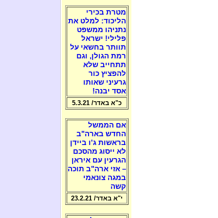
מטרת בכירי
הליכוד: למלט את
נתניהו ממשפט
פלילי! ישראל
תוותר בחשאי על
רמת הגולן, וגם
תתחייב שלא
להפציץ כור
גרעיני שאותו
אסד יבנה!
כ"א באדר/ 5.3.21
אם הממשל
החדש בארה"ב
בראשות ג'ו ביידן
לא ייסוג מהסכם
הגרעין עם איראן
– אזי ארה"ב תוכה
במגה צונאמי
קשה
י"א באדר/ 23.2.21