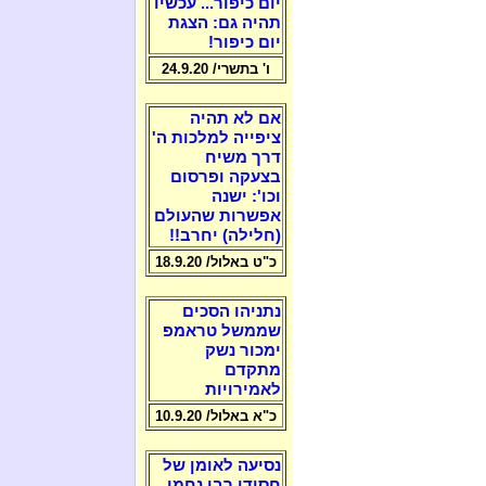
יום כיפור... עכשיו
תהיה גם: הצגת
יום כיפור!
ו' בתשרי/ 24.9.20
אם לא תהיה
ציפייה למלכות ה'
דרך משיח
בצעקה ופרסום
וכו': ישנה
אפשרות שהעולם
(חלילה) יחרב!!
כ"ט באלול/ 18.9.20
נתניהו הסכים
שממשל טראמפ
ימכור נשק
מתקדם
לאמירויות
כ"א באלול/ 10.9.20
נסיעה לאומן של
חסידי רבי נחמן