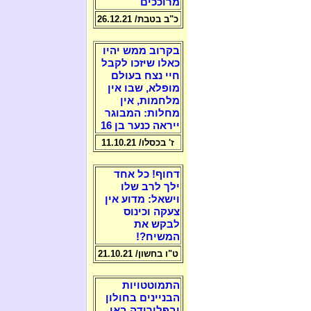
מרוככים
כ"ב בטבת/ 26.12.21
בקרוב ממש יהיו
כאלו שיזכו לקבל
חיי נצח בעולם
מופלא, שבו אין
מלחמות, אין
מחלות: המבוגר
ייראה כנער בן 16
ז' בכסלו/ 11.10.21
דחוף! כל אחד
ילך לרב שלו
וישאל: מדוע אין
צעקה וכינוס
לבקש את
המשיח?!
ט"ו בחשון/ 21.10.21
התמוטטויות
הבניינים בחולון
ובפלורידה באו