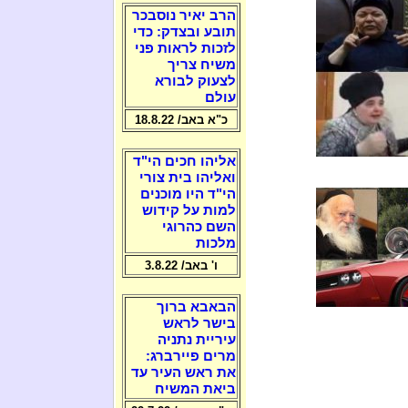
הרב יאיר נוסבכר
תובע ובצדק: כדי
לזכות לראות פני
משיח צריך
לצעוק לבורא
עולם
כ"א באב/ 18.8.22
אליהו חכים הי"ד
ואליהו בית צורי
הי"ד היו מוכנים
למות על קידוש
השם כהרוגי
מלכות
ו' באב/ 3.8.22
הבאבא ברוך
בישר לראש
עיריית נתניה
מרים פיירברג:
את ראש העיר עד
ביאת המשיח