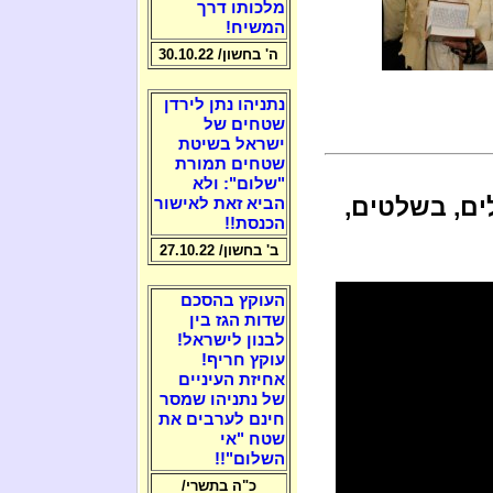
מלכותו דרך
המשיח!
ה' בחשון/ 30.10.22
נתניהו נתן לירדן
שטחים של
ישראל בשיטת
שטחים תמורת
"שלום": ולא
ים, בשלטים,
הביא זאת לאישור
הכנסת!!
ב' בחשון/ 27.10.22
העוקץ בהסכם
שדות הגז בין
לבנון לישראל!
עוקץ חריף!
אחיזת העיניים
של נתניהו שמסר
חינם לערבים את
שטח "אי
השלום"!!
כ"ה בתשרי/