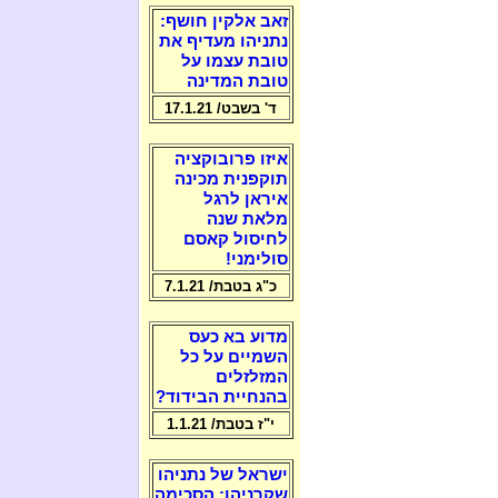
זאב אלקין חושף:
נתניהו מעדיף את
טובת עצמו על
טובת המדינה
ד' בשבט/ 17.1.21
איזו פרובוקציה
תוקפנית מכינה
איראן לרגל
מלאת שנה
לחיסול קאסם
סולימני!
כ"ג בטבת/ 7.1.21
מדוע בא כעס
השמיים על כל
המזלזלים
בהנחיית הבידוד?
י"ז בטבת/ 1.1.21
ישראל של נתניהו
שקרניהו: הסכימה