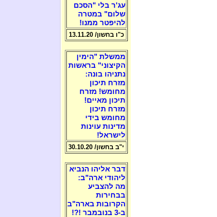
עג'ר בלי "הסכם
שלום" במטרה
להיפטר ממנו!
כ"ו בחשון/ 13.11.20
ממשלת "הימין
הקיצוני" בראשות
נתניהו בונה:
מזרח תיכון
מחומש! מזרח
תיכון מאיים!
מזרח תיכון
מחומש בידי
מדינות עוינות
לישראל!
י"ב בחשון/ 30.10.20
דבר אליהו הנביא
ליהודי ארה"ב:
מה להצביע
בבחירות
הקרובות בארה"ב
ב-3 בנובמבר !?!