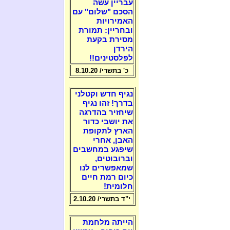
עבריין עשה
הסכם "שלום" עם
האמירויות
ובחריין: תמורת
מסירת בקעת
הירדן
לפלסטינים!!
כ' בתשרי/ 8.10.20
נגיף חדש וקטלני
בדרך! זהו נגיף
שיחזיר בהדרגה
את יושבי כדור
הארץ לתקופת
האבן, אחרי
שיפגע במחשבים
וברובוטים,
שמאפשרים לנו
כיום רמת חיים
חלומית!
י"ד בתשרי/ 2.10.20
הייתה מלחמת