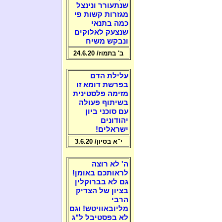
שנתעורר ונינצל
מגזרות קשות פי
כמה בתנאי
שנצעק לאלוקים
ונבקש משיח
ב' בתמוז/ 24.6.20
עלילת הדם
בפרשת דומא זו
מזימה פלסטינית
בשיתוף פעולה
עם סוכני ביון
יהודונים
ישראלים!
י"א בסיון/ 3.6.20
ה' לא רוצה
לראותכם באומן!
גם לא בברוקלין
בציון של הצדיק
הרבי
מליובאוויטש! וגם
לא בפסטיבל ל"ג