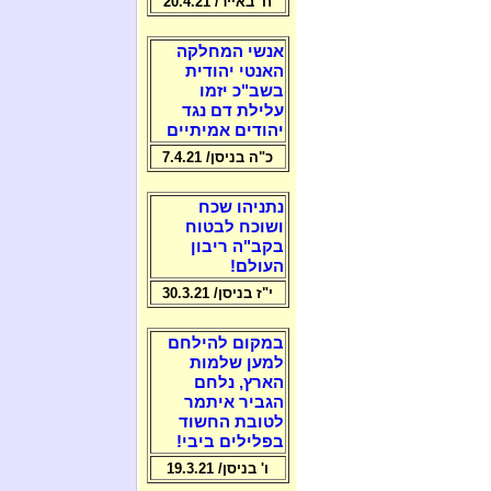
ח' באייר/ 20.4.21
אנשי המחלקה
האנטי יהודית
בשב"כ יזמו
עלילת דם נגד
יהודים אמיתיים
כ"ה בניסן/ 7.4.21
נתניהו שכח
ושוכח לבטוח
בקב"ה ריבון
העולם!
י"ז בניסן/ 30.3.21
במקום להילחם
למען שלמות
הארץ, נלחם
הגביר איתמר
לטובת החשוד
בפלילים ביבי!
ו' בניסן/ 19.3.21