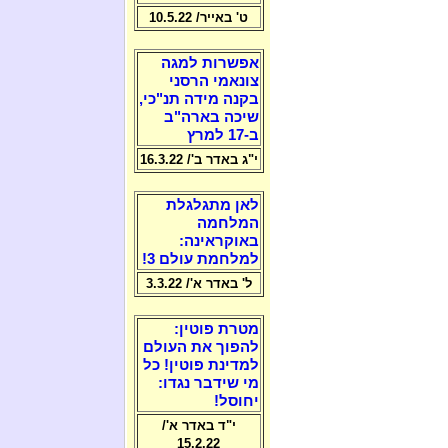
ט' באייר/ 10.5.22
אפשרות למגה
צונאמי הרסני
בקנה מידה תנ"כי,
שיכה בארה"ב
ב-17 למרץ
י"ג באדר ב'/ 16.3.22
לאן מתגלגלת
המלחמה
באוקראינה:
למלחמת עולם 3!
ל' באדר א'/ 3.3.22
מטרת פוטין:
להפוך את העולם
למדינת פוטין! כל
מי שידבר נגדו:
יחוסל!
י"ד באדר א'/
15.2.22