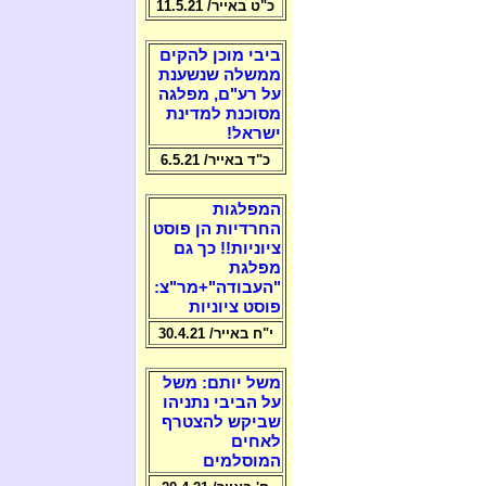
כ"ט באייר/ 11.5.21
ביבי מוכן להקים
ממשלה שנשענת
על רע"ם, מפלגה
מסוכנת למדינת
ישראל!
כ"ד באייר/ 6.5.21
המפלגות
החרדיות הן פוסט
ציוניות!! כך גם
מפלגת
"העבודה"+מר"צ:
פוסט ציוניות
י"ח באייר/ 30.4.21
משל יותם: משל
על הביבי נתניהו
שביקש להצטרף
לאחים
המוסלמים