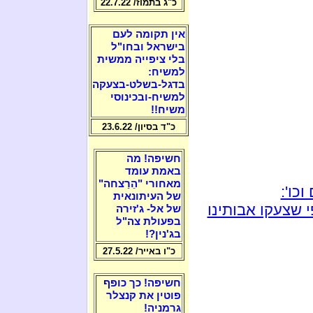
כ"ג בתמוז/ 22.7.22
אין תקומה לעם
בישראל ובחו"ל
בלי ציפייה ממשית
למשיח:
בדגל-בשלט-בצעקה
למשיח-ובכינוסי
משיח!!
כ"ד בסיון/ 23.6.22
חשיפה! מה
באמת עומד
מאחורי "הֵרַצחה"
כו':
של העיתונאית
 שצעקו אבותינו
של אל- ג'זירה
בפעולת צה"ל
בג'נין?!
כ"ו באייר/ 27.5.22
חשיפה! כך כופף
פוטין את קנצלר
גרמניה!