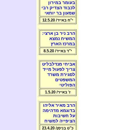
בעומר במירון
לכבוד הצדיק רבי
שמעון בר יוחאי
י"ח באייר/ 12.5.20
הרב ניר בן ארצי:
המשיח נמצא
במרכז הארץ
י"ד באייר/ 8.5.20
אביחי מנדלבליט
צריך לפעול מייד
לסגירת משרד
המשפטים
הפוליטי
ז' באייר/ 1.5.20
הרב מאיר אליהו
בדוגמא מדהימה
על חשיבות
הציפייה למשיח
כ"ט בניסן/ 23.4.20