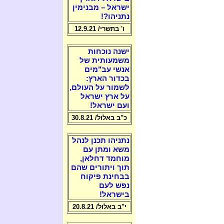
ישראל – מבנימין
נתניהו?!
ו' בתשרי/ 12.9.21
ישנה נוכחות
משמעותית של
אנשי עב"מים
בכדור הארץ:
לשמור על העולם,
על ארץ ישראל
ועם ישראל!
כ"ב באלול/ 30.8.21
נתניהו תכנן לנהל
משא ומתן עם
מוחמד דחלאן,
תוך ויתורים שהם
בבחינת פיקוח
נפש לעם
בישראל!
י"ב באלול/ 20.8.21