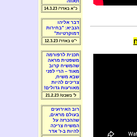
תאווה
כ"א באדר/ 14.3.23
דבר אליהו
הנביא: "בחירות
דמוקרטיות"
י"ט באדר/ 12.3.23
תכנית לרפורמה
משפטית מראה
שהמשיח קרוב
מאוד – הרי לפני
שבא משיח,
צריכים להיות
מאורעות גדולים!
ל' בשבט/ 21.2.23
רוב האירועים
בעולם מראים,
שההכרזה על
המשיח צריכה
להיות ב-ז' אדר