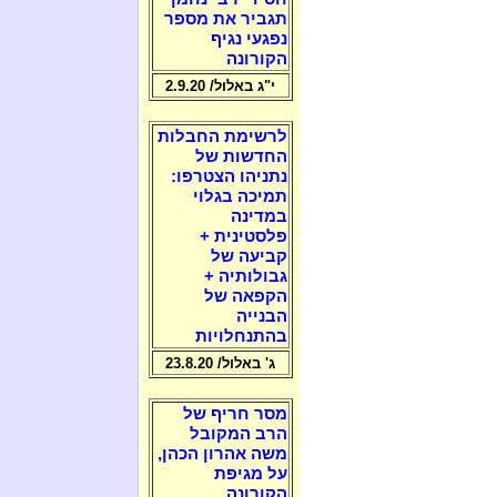
תגביר את מספר
נפגעי נגיף
הקורונה
י"ג באלול/ 2.9.20
לרשימת החבלות
החדשות של
נתניהו הצטרפו:
תמיכה בגלוי
במדינה
פלסטינית +
קביעה של
גבולותיה +
הקפאה של
הבנייה
בהתנחלויות
ג' באלול/ 23.8.20
מסר חריף של
הרב המקובל
משה אהרון הכהן,
על מגיפת
הקורונה