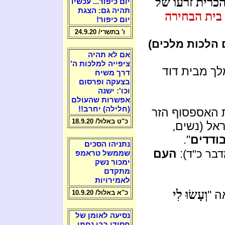
הכרית זרעו של
יום כיפור... עכשיו
תהיה גם: הצגת
בית הבחירה
יום כיפור!
ו' בתשרי/ 24.9.20
הלכות מלכים)
אם לא תהיה
ציפייה למלכות ה'
ך מבית דוד
דרך משיח
בצעקה ופרסום
וכו': ישנה
אפשרות שהעולם
(חלילה) יחרב!!
 האספסוף הזר
כ"ט באלול/ 18.9.20
אל (נשים,
ודדים
".
נתניהו הסכים
:
העם
בר כ"ד)
שממשל טראמפ
ימכור נשק
מתקדם
לאמירויות
וְעָשׂוּ לִי
ה "
כ"א באלול/ 10.9.20
נסיעה לאומן של
חסידי רבי נחמן