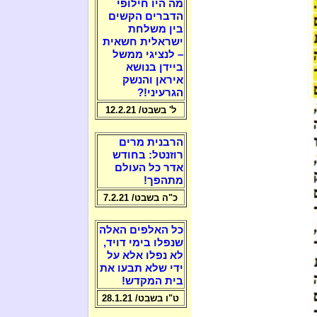
מה היו חילופי
הדברים הקשים
בין משלחת
ישראלית חשאית
– לנציגי ממשל
ביידן בנושא
איראן והנשק
הגרעיני!?
ל' בשבט/ 12.2.21
הרבנית מרים
רוזנטל: בחודש
אדר כל העולם
מתהפך!
כ"ה בשבט/ 7.2.21
כל האלפים האלה
שנפלו בימי דויד,
לא נפלו אלא על
ידי שלא תבעו את
בית המקדש!
ט"ו בשבט/ 28.1.21