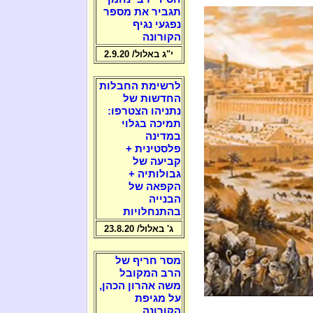
תגביר את מספר
נפגעי נגיף
הקורונה
י"ג באלול/ 2.9.20
לרשימת החבלות
החדשות של
נתניהו הצטרפו:
תמיכה בגלוי
במדינה
פלסטינית +
קביעה של
גבולותיה +
הקפאה של
הבנייה
בהתנחלויות
ג' באלול/ 23.8.20
מסר חריף של
הרב המקובל
משה אהרון הכהן,
על מגיפת
הקורונה