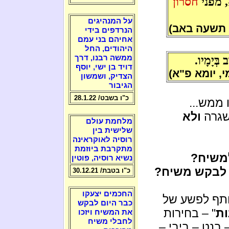
 מפני
חסרון
על המנהיגים
 תשעה באב)
הנרדפים בידי
אחיהם בני עמם
היהודים, החל
ב בְּיָמָיו.
ממשה רבנו, דרך
דויד בן ישי, יוסף
י, יומא פ"א)
הצדיק, ושמשון
הגיבור
כ"ו בשבט/ 28.1.22
 ממש...
 שגרה
ולא
מלחמת עולם
שלישית בין
רוסיה לאוקראינה
מתקרבת ביוזמת
משיח?
נשיא רוסיה, פוטין
לבקש משיח?
כ"ו בטבת/ 30.12.21
החכמים יצעקו
ותף לפשע של
כבר היום לבקש
ות
" – בחירות
את המשיח ויזכו
לחבלי משיח
בנט – ביבי –