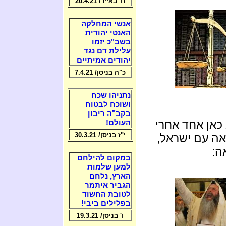
ח' באייר/ 20.4.21
אנשי המחלקה
האנטי יהודית
בשב"כ יזמו
עלילת דם נגד
יהודים אמיתיים
כ"ה בניסן/ 7.4.21
נתניהו שכח
ושוכח לבטוח
בקב"ה ריבון
א כאן אחד אחרי
העולם!
י"ז בניסן/ 30.3.21
אה עם ישראל,
ה:
במקום להילחם
למען שלמות
הארץ, נלחם
הגביר איתמר
לטובת החשוד
בפלילים ביבי!
ו' בניסן/ 19.3.21