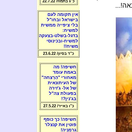
כ"ג בתמוז/ 22.7.22
ה!...
אין תקומה לעם
בישראל ובחו"ל
בלי ציפייה ממשית
למשיח:
בדגל-בשלט-בצעקה
למשיח-ובכינוסי
משיח!!
כ"ד בסיון/ 23.6.22
חשיפה! מה
באמת עומד
מאחורי "הֵרַצחה"
של העיתונאית
של אל- ג'זירה
בפעולת צה"ל
בג'נין?!
כ"ו באייר/ 27.5.22
חשיפה! כך כופף
פוטין את קנצלר
גרמניה!