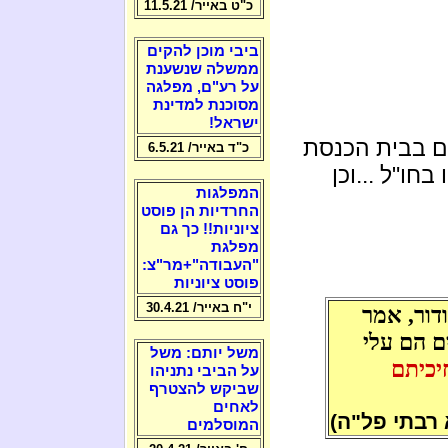
כ"ט באייר/ 11.5.21
ביבי מוכן להקים
ממשלה שנשענת
על רע"ם, מפלגה
מסוכנת למדינת
ישראל!
ם בבית הכנסת
כ"ד באייר/ 6.5.21
חו"ל ...וכן
המפלגות
החרדיות הן פוסט
ציוניות!! כך גם
מפלגת
"העבודה"+מר"צ:
פוסט ציוניות
י"ח באייר/ 30.4.21
דור, אמר
ם הם עלי
משל יותם: משל
יכיתם
על הביבי נתניהו
שביקש להצטרף
לאחים
רבתי פל"ה)
המוסלמים