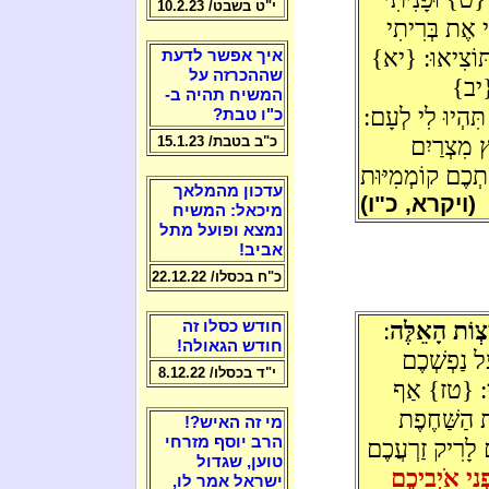
י"ט בשבט/ 10.2.23
י אֶת בְּרִיתִי
 תּוֹצִיאוּ: {יא}
איך אפשר לדעת
שההכרזה על
 {יב}
המשיח תהיה ב-
תִּהְיוּ לִי לְעָם:
כ"ו טבת?
 מִצְרַיִם
כ"ב בטבת/ 15.1.23
תְכֶם קוֹמְמִיּוּת
עדכון מהמלאך
(ויקרא, כ"ו)
מיכאל: המשיח
נמצא ופועל מתל
אביב!
כ"ח בכסלו/ 22.12.22
צְוֹת הָאֵלֶּה
:
חודש כסלו זה
חודש הגאולה!
ל נַפְשְׁכֶם
י"ד בכסלו/ 8.12.22
תִי: {טז} אַף
ת הַשַּׁחֶפֶת
מי זה האיש?!
הרב יוסף מזרחי
ם לָרִיק זַרְעֲכֶם
טוען, שגדול
פְנֵי אֹיְבֵיכֶם
ישראל אמר לו,