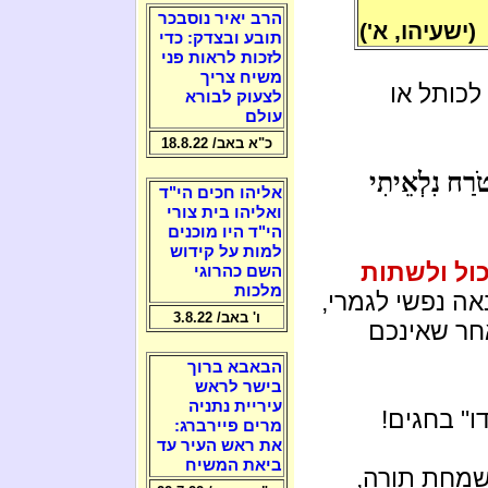
הרב יאיר נוסבכר
(ישעיהו, א')
תובע ובצדק: כדי
לזכות לראות פני
משיח צריך
לכותל או
לצעוק לבורא
עולם
כ"א באב/ 18.8.22
טֹרַח נִלְאֵיתִי
אליהו חכים הי"ד
ואליהו בית צורי
הי"ד היו מוכנים
למות על קידוש
ול ולשתות
השם כהרוגי
מלכות
ה נפשי לגמרי,
ו' באב/ 3.8.22
חר שאינכם
הבאבא ברוך
בישר לראש
עיריית נתניה
ו" בחגים!
מרים פיירברג:
את ראש העיר עד
ביאת המשיח
שמחת תורה,