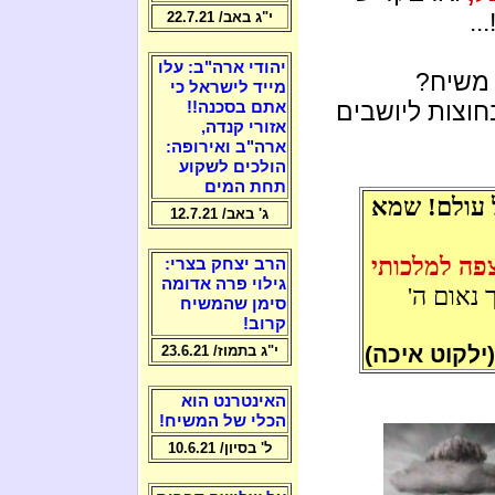
"?!
י"ג באב/ 22.7.21
יהודי ארה"ב: עלו
 משיח?
מייד לישראל כי
חוצות ליושבים
אתם בסכנה!!
אזורי קנדה,
ארה"ב ואירופה:
הולכים לשקוע
תחת המים
ל עולם! שמא
ג' באב/ 12.7.21
פה למלכותי
הרב יצחק בצרי:
גילוי פרה אדומה
נאום ה'
סימן שהמשיח
קרוב!
(ילקוט איכה)
י"ג בתמוז/ 23.6.21
האינטרנט הוא
הכלי של המשיח!
ל' בסיון/ 10.6.21