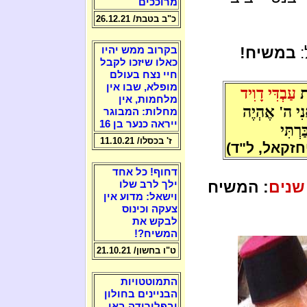
מרוככים
כ"ב בטבת/ 26.12.21
:
במשיח!
בקרוב ממש יהיו
כאלו שיזכו לקבל
חיי נצח בעולם
מופלא, שבו אין
ֵת
עַבְדִּי דָוִיד
מלחמות, אין
ֲנִי ה' אֶהְיֶה
מחלות: המבוגר
ייראה כנער בן 16
רְתִּי
ז' בכסלו/ 11.10.21
חזקאל, ל"ד)
דחוף! כל אחד
: המשיח
ילך לרב שלו
וישאל: מדוע אין
צעקה וכינוס
לבקש את
המשיח?!
ט"ו בחשון/ 21.10.21
התמוטטויות
הבניינים בחולון
ובפלורידה באו