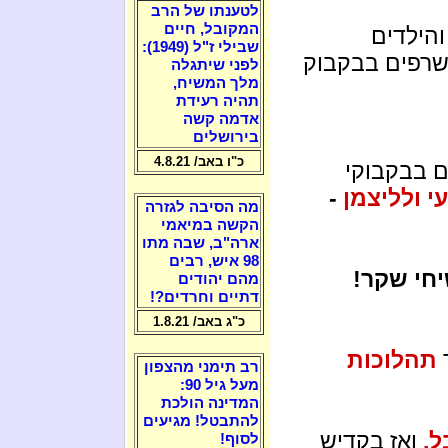
לטענתו של הרב
המקובל, חיים
והילדים
שבילי ז"ל (1949):
נשרפים בבקבוק
לפני שיתגלה
מלך המשיח,
תהיה רעידת
אדמה קשה
בירושלים
כ"ו באב/ 4.8.21
 בבקבוקי
עי ולליצמן
-
מה הסיבה לגזרה
הקשה במיאמי
ארה"ב, שבה מתו
98 איש, רבים
חי שקר!
מהם יהודים
דתיים וחרדים?!
כ"ג באב/ 1.8.21
תהלוכות
רב תימני מהצפון
מעל גיל 90:
המדינה הולכת
להתבטל! מגיעים
ל,
ואז בקדיש
לסוף!