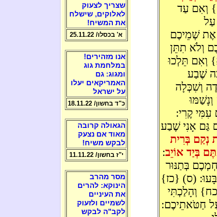
שצריך לצעוק
 וְאִם עַד
לאלוקים, שישלח
 עַל
את המשיח!
י אֶת שְׁמֵיכֶם
א' בכסלו/ 25.11.22
ֶם וְלֹא תִתֵּן
אנו מזהירים!
 וְאִם תֵּלְכוּ
במלחמת גוג
ָּה שֶׁבַע
ומגוג: גם
האמריקאים יעלו
ה וְשִׁכְּלָה
על ישראל
נָשַׁמּוּ
כ"ד בחשון/ 18.11.22
 עִמִּי קֶרִי:
 גַּם אָנִי שֶׁבַע
הגאולה קרובה
מאוד אם נצעק
 נְקַם בְּרִית
לבקש משיח!
תֶּם בְּיַד אוֹיֵב
:
י"ז בחשון/ 11.11.22
מְכֶם בְּתַנּוּר
ְׂבָּעוּ: (ס) {כז}
מסר מהרב
הינוקא: להרים
כח} וְהָלַכְתִּי
את העיניים
 עַל חַטֹּאתֵיכֶם:
לשמיים ולזעוק
לקב"ה לבקש