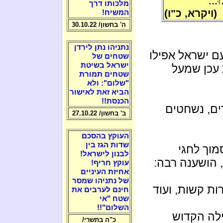
ּ...
מלכותו דרך
(ויקרא, כ"ו)
המשיח!
ה' בחשון/ 30.10.22
נתניהו נתן לירדן
ם ישראל אפילו
שטחים של
ישראל בשיטת
 עכן שמעל
שטחים תמורת
"שלום": ולא
הביא זאת לאישור
הכנסת!!
ים, נשחטים
ב' בחשון/ 27.10.22
העוקץ בהסכם
שדות הגז בין
וך לחגי
לבנון לישראל!
 הושענה רבה:
עוקץ חריף!
אחיזת העיניים
של נתניהו שמסר
רות קשות, ועוד
חינם לערבים את
שטח "אי
השלום"!!
לה הקדוש
כ"ה בתשרי/