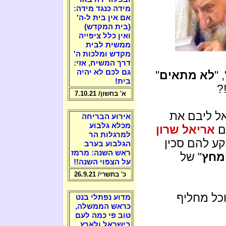
מידה כנגד מידה:
אם אין בית ל-ה'
(בית המקדש)
ואין כלל ציפייה
ממשית לבית
מקדש ומלכות ה'
דרך המשיח, אזי:
גם לכם לא יהיה
",
לא מתאים
"
בית!
?
א' בחשון/ 7.10.21
ל ליבם את
אירוע הבריחה
מכלא גלבוע
ים
אריאל שרון
למרגלות הר
קע להם סכין
הגלבוע בערב
ראש השנה: מרמז
מחץ
" של
על הצפוי השנה!!
כ' בתשרי/ 26.9.21
כל מחליף
מדוע נפתלי בנט
כראש הממשלה,
טוב פי כמה לעם
בישראל ולארץ