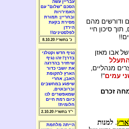
עבריין עשה
הסכם "שלום" עם
האמירויות
ובחריין: תמורת
ם ודורשים מהם
מסירת בקעת
הירדן
וך סיכון חיי
לפלסטינים!!
ם!!
כ' בתשרי/ 8.10.20
של אבו מאזן
נגיף חדש וקטלני
בדרך! זהו נגיף
תעלל
שיחזיר בהדרגה
ים מנהליים,
את יושבי כדור
הארץ לתקופת
ני עמים
"!
האבן, אחרי
שיפגע במחשבים
וברובוטים,
חה זכרם
שמאפשרים לנו
כיום רמת חיים
חלומית!
י"ד בתשרי/ 2.10.20
ארץ
.
למנות
הייתה מלחמת