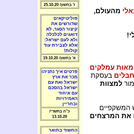
ז' בחשון/ 25.10.20
לי
מהעולם,
פוליטיקאים
שדורשים את
קיצור הסגר, לא
!
דואגים לכלכלה
ולא לעם ישראל:
אלא לצבירת עוד
קולות!
א' בחשון/ 19.10.20
מאות עמלקים
פרטים איך נתניהו
בלים
בעסקת
מכר את ארץ
מור
למצוות
ישראל ואת עם
ישראל בהסכם
עם איחוד
האמירויות
ובחריין
 המשקפיים
כ"ה בתשרי/
 את המרצחים
13.10.20
החשוד בתואר