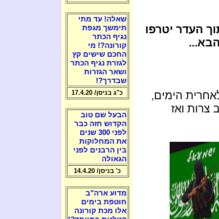
שאלה! עד מתי
וך העדר יטרפו
תימשך מגפת
נגיף הכתר
א...
קורונה?! מי
החכם שישים קץ
לגזרת נגיף הכתר
ושאר הגזרות
שבדרך?!
אחרית הימים,
כ"ג בניסן/ 17.4.20
 צרות ואז
הבעל שם טוב
הקדוש חזה כבר
לפני 300 שנים
את המחלוקות
בין הרבנים לפני
הגאולה
כ' בניסן/ 14.4.20
מדוע ארה"ב
חוטפת בימים
אלו מכת קורונה