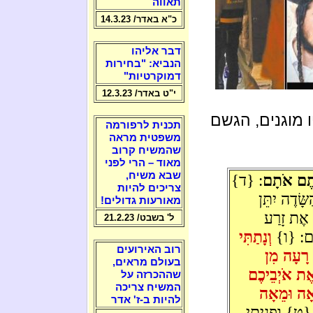
תאווה
כ"א באדר/ 14.3.23
דבר אליהו
הנביא: "בחירות
דמוקרטיות"
י"ט באדר/ 12.3.23
ו מוגנים, הגשם
תכנית לרפורמה
משפטית מראה
שהמשיח קרוב
מאוד – הרי לפני
שבא משיח,
ׂיתֶם אֹתָם
: {ד}
צריכים להיות
ָּׂדֶה יִתֵּן
מאורעות גדולים!
ג אֶת זָרַע
ל' בשבט/ 21.2.23
ְכֶם: {ו}
וְנָתַתִּי
רוב האירועים
ה רָעָה מִן
בעולם מראים,
אֶת אֹיְבֵיכֶם
שההכרזה על
המשיח צריכה
אָה וּמֵאָה
להיות ב-ז' אדר
{ט} וּפָנִיתִי