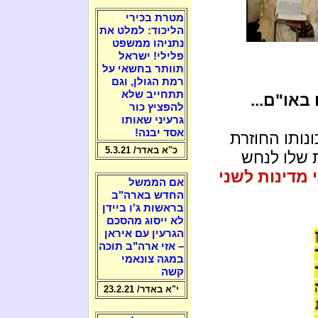
מטרת בכירי
הליכוד: למלט את
נתניהו ממשפט
פלילי! ישראל
תוותר בחשאי על
רמת הגולן, וגם
תתחייב שלא
באו"ם...
להפציץ כור
גרעיני שאותו
אסד יבנה!
ונותו החוזרת
כ"א באדר/ 5.3.21
 שלו לנחש
 מדינות לשני
אם הממשל
החדש בארה"ב
בראשות ג'ו ביידן
לא ייסוג מהסכם
הגרעין עם איראן
– אזי ארה"ב תוכה
במגה צונאמי
קשה
י"א באדר/ 23.2.21