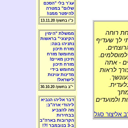
עג'ר בלי "הסכם
שלום" במטרה
להיפטר ממנו!
כ"ו בחשון/ 13.11.20
חת רוחה
ממשלת "הימין
הקיצוני" בראשות
י לך שעדיף
נתניהו בונה:
וצחים.
מזרח תיכון
למוסלמים.
מחומש! מזרח
תיכון מאיים!
ם - אתה
מזרח תיכון
ורך לראות
מחומש בידי
מדינות עוינות
עונשך.
לישראל!
עדית.
י"ב בחשון/ 30.10.20
מתך
ת ולמועדים
דבר אליהו הנביא
ליהודי ארה"ב:
מה להצביע
 אליצור סגל
בבחירות
הקרובות בארה"ב
ב-3 בנובמבר !?!