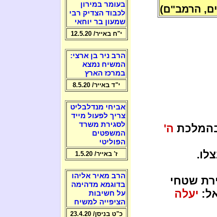
בעומר במירון
ם, הרמב"ם)
לכבוד הצדיק רבי
שמעון בר יוחאי
י"ח באייר/ 12.5.20
הרב ניר בן ארצי:
המשיח נמצא
במרכז הארץ
י"ד באייר/ 8.5.20
אביחי מנדלבליט
צריך לפעול מייד
לסגירת משרד
 בהמלכת
ה'
המשפטים
הפוליטי
לו.
ז' באייר/ 1.5.20
הרב מאיר אליהו
רת שטחי
בדוגמא מדהימה
אל:
יעלה
על חשיבות
הציפייה למשיח
כ"ט בניסן/ 23.4.20