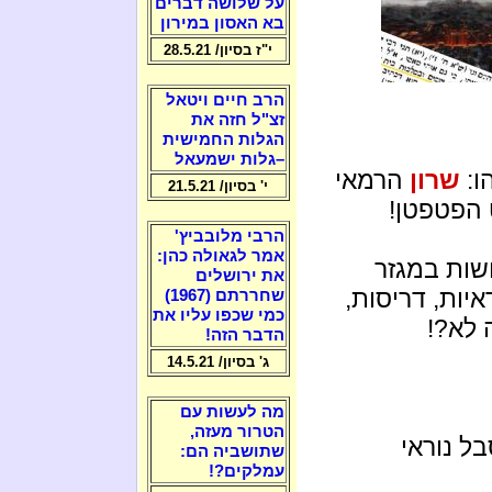
על שלושה דברים
בא האסון במירון
י"ז בסיון/ 28.5.21
הרב חיים ויטאל
זצ"ל חזה את
הגלות החמישית
–גלות ישמעאל
ו:
שרון
הרמאי
י' בסיון/ 21.5.21
הפטפטן!
הרבי מלובביץ'
אמר לגאולה כהן:
שות במגזר
את ירושלים
יות, דריסות,
שחררתם (1967)
כמי שכפו עליו את
 לא?!
הדבר הזה!
ג' בסיון/ 14.5.21
מה לעשות עם
הטרור מעזה,
ל נוראי
שתושביה הם:
עמלקים?!