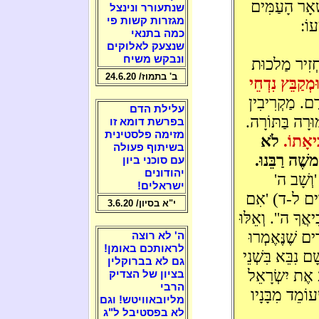
ׁאָר הָעַמִּים
שנתעורר ונינצל
מגזרות קשות פי
עוֹ:
כמה בתנאי
שנצעק לאלוקים
ונבקש משיח
ְזִיר מַלכוּת
ב' בתמוז/ 24.6.20
ּמְקַבֵּץ נִדְחֵי
ּדֶם. מַקְרִיבִין
עלילת הדם
וּרָה בַּתּוֹרָה.
בפרשת דומא זו
מזימה פלסטינית
ִיאָתוֹ.
לֹא
בשיתוף פעולה
משֶׁה רַבֵּנוּ.
עם סוכני ביון
יהודונים
וְשָׁב ה'
ישראלים!
(דברים ל-ד) 'אִם
י"א בסיון/ 3.6.20
אֲךָ ה''. וְאֵלּוּ
ים שֶׁנֶּאֶמְרוּ
ה' לא רוצה
לראותכם באומן!
ם נִבֵּא בִּשְׁנֵי
גם לא בברוקלין
 אֶת יִשְׂרָאֵל
בציון של הצדיק
הרבי
ֵד מִבָּנָיו
מליובאוויטש! וגם
לא בפסטיבל ל"ג