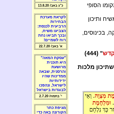
ומו הסופי
כ"ג באב/ 13.8.20
לקראת מערכת
יח ותיכון
הבחירות
הרביעית לכנסת:
הצביעו משיח,
, בכינוסים,
ובכך תביאו נחת
רוח לשמיים!
א' באב/ 22.7.20
דש
" (444)
"עסקת המאה"
היא תוכנית
תיכון מלכות
מרושעת
והרסנית, שבאה
ממדינות שהיו
ידידותיות
לישראל, ונהפכו
לבוגדות בישראל
ֶת מִצְוָה
. וְאֵי
י' בתמוז/ 2.7.20
.
וּמִלְחֶמֶת
מגיפת כתר
ַר כָּךְ נִלְחָם
הקורונה באה כדי