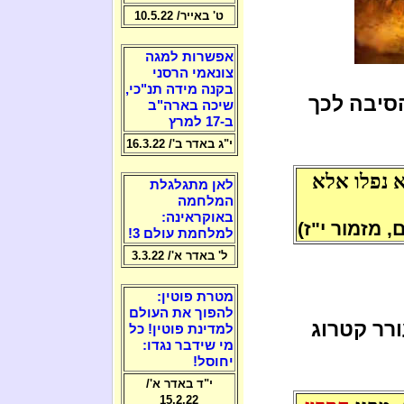
ט' באייר/ 10.5.22
אפשרות למגה
צונאמי הרסני
בקנה מידה תנ"כי,
סיבה לכך
שיכה בארה"ב
ב-17 למרץ
י"ג באדר ב'/ 16.3.22
א נפלו אלא
לאן מתגלגלת
המלחמה
באוקראינה:
 מזמור י"ז)
למלחמת עולם 3!
ל' באדר א'/ 3.3.22
מטרת פוטין:
להפוך את העולם
רר קטרוג
למדינת פוטין! כל
מי שידבר נגדו:
יחוסל!
י"ד באדר א'/
15.2.22