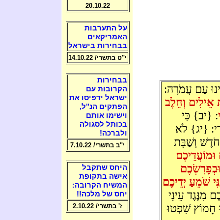
20.10.22
על התערבות
האמריקאים
בבחירות בישראל
י"ט בתשרי/ 14.10.22
בבחירות
ינוּ עַם עֲמֹרָה:
הקרובות עם
ישראל ידפיסו את
ת אֵילִים וְחֵלֶב
הפתקים הנ"ל,
: {יב} כִּי
וישימו אותם
בכותל לסגולה
ֵרָי: {יג} לֹא
ולברכה!
דֶשׁ וְשַׁבָּת
י"ב בתשרי/ 7.10.22
 וּמוֹעֲדֵיכֶם
ּבְפָרִשְׂכֶם
היחס שתקבל
אישה בתקופת
ִּי שֹׁמֵעַ יְדֵיכֶם
המשיח הקרובה:
ם מִנֶּגֶד עֵינָי
יחס של מלכה!!
ּ חָמוֹץ שִׁפְטוּ
ז' בתשרי/ 2.10.22