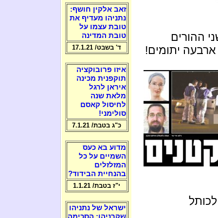
זאב אלקין חושף:
נתניהו מעדיף את
טובת עצמו על
ני ההורים
טובת המדינה
ארבעה יתומים!
ד' בשבט/ 17.1.21
איזו פרובוקציה
תוקפנית מכינה
איראן לרגל
מלאת שנה
לחיסול קאסם
סולימני!
כ"ג בטבת/ 7.1.21
מדוע בא כעס
השמיים על כל
המזלזלים
בהנחיית הבידוד?
י"ז בטבת/ 1.1.21
לכותל
ישראל של נתניהו
שקרניהו: הסכימה